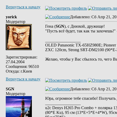
Вернуться к началу
yorick
Добавлено
: Сб Апр 21, 20
Модератор
Гена (
SGN
), с Днюхой, дружище!
"Пусть всё будет, так как ты захочешь!" 
_________________
OLED Panasonic TX-65HZ980E; Pioneer
ZXC 120cm, Strong SRT-DM2100 (90*E-30
Зарегистрирован:
Желаю, чтобы у Вас сбылось то, чего В
27.04.2004
Сообщения: 96510
Откуда: г.Киев
Вернуться к началу
SGN
Добавлено
: Сб Апр 21, 20
Модератор
Юра, огромное тебе спасибо! Получать 
_________________
u2c Denys H265 Pro Combo + полярка 135 
(80*E Ku), 95 см (13*E+5*E+4*W), 95см