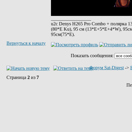
_________________
u2c Denys H265 Pro Combo + полярка 135 
(80*E Ku), 95 см (13*E+5*E+4*W), 95см
95см(75*Е).
Вернуться к началу
Показать сообщения:
Форум Sat-Digest
->
Страница
2
из
7
Пе