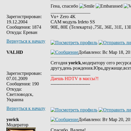
Гена, спасибо
_________________
Зарегистрирован:
Vu+ Zero 4K
19.12.2004
CAM модуль Irdeto SS
Сообщения: 1874
90E, 80E (Телекарта) ,75Е, 36Е, 31E, 13E
Откуда: Ереван
Вернуться к началу
VALHD
Добавлено
: Вс Мар 18, 20
Сегодня
yorick
,модератору сего ресурс
другу,день рождения.Юра,дружище,всех
Зарегистрирован:
_________________
07.01.2009
Даешь HDTV в массы?!
Сообщения: 190
---------------------------
Откуда:
Светловодск,
Украина
Вернуться к началу
yorick
Добавлено
: Вт Мар 20, 20
Модератор
Спасибо, Валера!