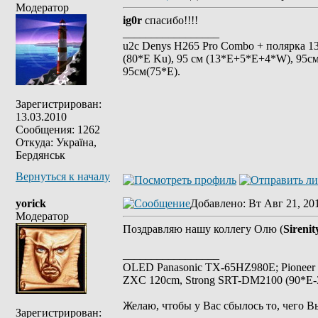
Модератор
ig0r
спасибо!!!!
_________________
u2c Denys H265 Pro Combo + полярка 135 
(80*E Ku), 95 см (13*E+5*E+4*W), 95см
95см(75*Е).
Зарегистрирован:
13.03.2010
Сообщения: 1262
Откуда: Україна,
Бердянськ
Вернуться к началу
yorick
Добавлено
: Вт Авг 21, 20
Модератор
Поздравляю нашу коллегу Олю (
Sirenit
_________________
OLED Panasonic TX-65HZ980E; Pioneer
ZXC 120cm, Strong SRT-DM2100 (90*E-30
Желаю, чтобы у Вас сбылось то, чего В
Зарегистрирован: