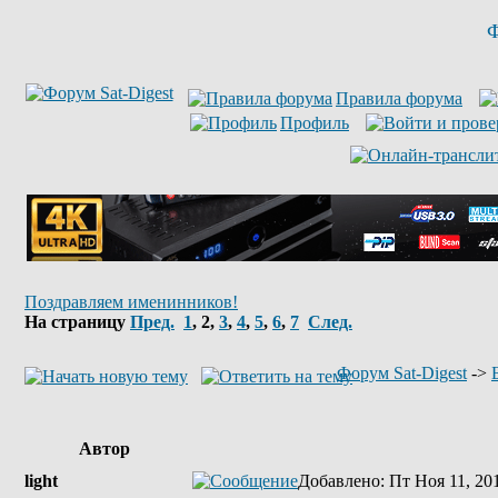
Ф
Правила форума
Профиль
Поздравляем именинников!
На страницу
Пред.
1
,
2
,
3
,
4
,
5
,
6
,
7
След.
Форум Sat-Digest
->
Автор
light
Добавлено
: Пт Ноя 11, 20