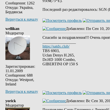
95см(75*Е).
Сообщения: 1262
Откуда: Україна,
Последний раз редактировалось: SGN (Вт
Бердянськ
Вернуться к началу
wellikan
Добавлено
: Пн Сен 10, 20
Модератор
Спасибо за поздравления!!! Очень прия
_________________
https://satdx.club/
TBS 6903,
Uclan Denys H.265,
Dr.HD 1000 Combo,
GIBERTINI OP 150 S
Зарегистрирован:
11.01.2009
Сообщения: 688
Откуда: Westport,
Ireland
Вернуться к началу
yorick
Добавлено
: Вс Сен 30, 20
Модератор
Поздравляю Сашу Глущенко с Днюхой!