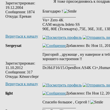
Я тоже присоединяюсь к поздра
Зарегистрирован:
19.12.2004
Благодарю !
Сообщения: 1874
_________________
Откуда: Ереван
Vu+ Zero 4K
CAM модуль Irdeto SS
90E, 80E (Телекарта) ,75Е, 36Е, 31E, 13E
Вернуться к началу
Sergeysat
Добавлено
: Вс Ноя 11, 20
Григорий , дружище , ну наверное я теб
хорошего настроения !!
Зарегистрирован:
_________________
11.10.2012
Dr.Hd.F16/15.OpenBox AS4K Ci+,Humax
Сообщения: 317
Откуда: Кёнигсберг
Вернуться к началу
light
Добавлено
: Пн Ноя 12, 20
Спасибо большое , Сергей !
_________________