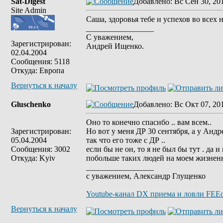
Sat-Digest
Добавлено
: Вс Сен 30, 20
Site Admin
Саша, здоровья тебе и успехов во всех 
_________________
С уважением,
Зарегистрирован:
Андрей Ищенко.
02.04.2004
Сообщения: 5118
Откуда: Европа
Вернуться к началу
Gluschenko
Добавлено
: Вс Окт 07, 20
Оно то конечно спасибо .. вам всем..
Зарегистрирован:
Но вот у меня ДР 30 сентября, а у Андр
05.04.2004
так что его тоже с ДР ..
Сообщения: 3002
если бы не он, то я не был бы тут . да и
Откуда: Kyiv
побольше таких людей на моем жизнен
_________________
с уважением, Александр Глущенко
Youtube-канал DX приема и ловли FEE
Вернуться к началу