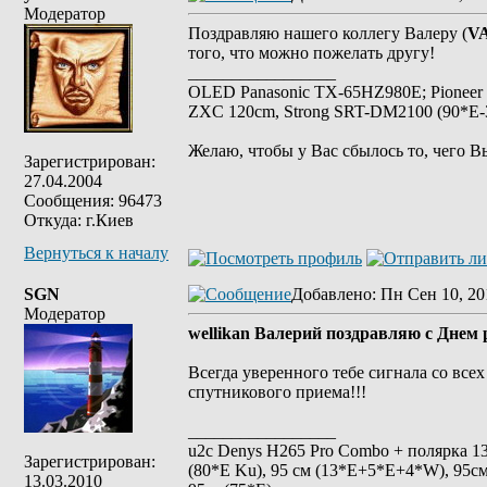
Модератор
Поздравляю нашего коллегу Валеру (
V
того, что можно пожелать другу!
_________________
OLED Panasonic TX-65HZ980E; Pioneer
ZXC 120cm, Strong SRT-DM2100 (90*E-30
Желаю, чтобы у Вас сбылось то, чего В
Зарегистрирован:
27.04.2004
Сообщения: 96473
Откуда: г.Киев
Вернуться к началу
SGN
Добавлено
: Пн Сен 10, 20
Модератор
wellikan Валерий поздравляю с Днем 
Всегда уверенного тебе сигнала со все
спутникового приема!!!
_________________
u2c Denys H265 Pro Combo + полярка 135 
Зарегистрирован:
(80*E Ku), 95 см (13*E+5*E+4*W), 95см
13.03.2010