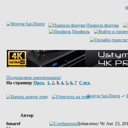
Ф
Правила форума
Профиль
Поздравляем именинников!
На страницу
Пред.
1
,
2
,
3
,
4
,
5
,
6
,
7
След.
Форум Sat-Digest
->
Автор
fonaref
Добавлено
: Чт Авг 23, 20