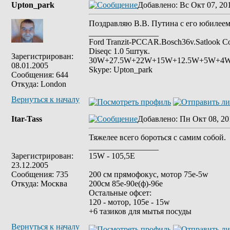
Upton_park
Добавлено
: Вс Окт 07, 20
Поздравляю В.В. Путина с его юбилеем 
_________________
Ford Tranzit-PCCAR.Bosch36v.Satlook C
Diseqc 1.0 5штук.
Зарегистрирован:
30W+27.5W+22W+15W+12.5W+5W+4W+1
08.01.2005
Skype: Upton_park
Сообщения: 644
Откуда: London
Вернуться к началу
Itar-Tass
Добавлено
: Пн Окт 08, 20
Тяжелее всего бороться с самим собой.
_________________
Зарегистрирован:
15W - 105,5E
23.12.2005
Сообщения: 735
200 см прямофокус, мотор 75е-5w
Откуда: Москва
200см 85e-90e(ф)-96e
Остальные офсет:
120 - мотор, 105е - 15w
+6 тазиков для мытья посуды
Вернуться к началу