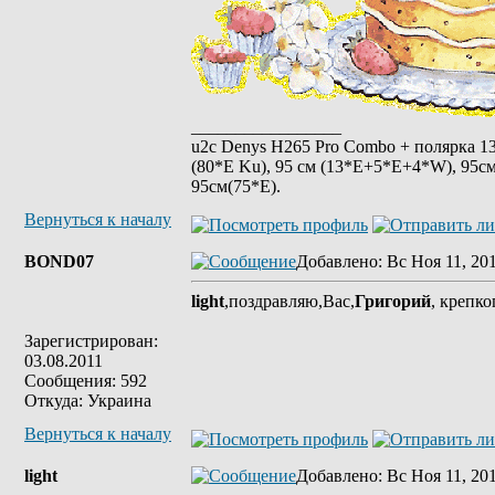
_________________
u2c Denys H265 Pro Combo + полярка 135 
(80*E Ku), 95 см (13*E+5*E+4*W), 95см
95см(75*Е).
Вернуться к началу
BOND07
Добавлено
: Вс Ноя 11, 20
light
,поздравляю,Вас,
Григорий
, крепко
Зарегистрирован:
03.08.2011
Сообщения: 592
Откуда: Украина
Вернуться к началу
light
Добавлено
: Вс Ноя 11, 20