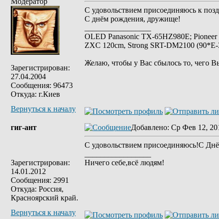
Модератор
С удовольствием присоединяюсь к позд
С днём рождения, дружище!
_________________
OLED Panasonic TX-65HZ980E; Pioneer
ZXC 120cm, Strong SRT-DM2100 (90*E-30
Желаю, чтобы у Вас сбылось то, чего В
Зарегистрирован:
27.04.2004
Сообщения: 96473
Откуда: г.Киев
Вернуться к началу
гиг-ант
Добавлено
: Ср Фев 12, 20
С удовольствием присоединяюсь!С Дн
_________________
Зарегистрирован:
Ничего себе,всё людям!
14.01.2012
Сообщения: 2991
Откуда: Россия,
Красноярский край.
Вернуться к началу