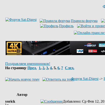
Ф
Правила форума
Профиль
Поздравляем именинников!
На страницу
Пред.
1
,
2
,
3
,
4
,
5
,
6
,
7
След.
Форум Sat-Digest
->
Автор
yorick
Добавлено
: Ср Фев 12, 20