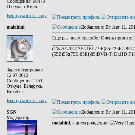
Сообщения: 96473
Откуда: г.Киев
Вернуться к началу
malahini
Добавлено
: Вт Авг 11, 20
Еще раз, всем спасибо! Очень приятно! 
_________________
(1W-5E-9E-13Ef-16E-19E)85; (23E-28Ef-
(55E)55;(75E-85Ef)85;DVB-T; Dr.HD F16
Зарегистрирован:
12.07.2012
Сообщения: 1751
Откуда: Беларусь,
Витебск
Вернуться к началу
SGN
Добавлено
: Вт Авг 11, 20
Модератор
malahini
, с днем рождения!
_________________