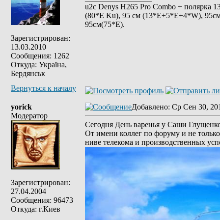
u2c Denys H265 Pro Combo + полярка 135 
(80*E Ku), 95 см (13*E+5*E+4*W), 95см
95см(75*Е).
Зарегистрирован:
13.03.2010
Сообщения: 1262
Откуда: Україна,
Бердянськ
Вернуться к началу
yorick
Добавлено
: Ср Сен 30, 20
Модератор
Сегодня День варенья у Саши Глущенко
От имени коллег по форуму и не только
ниве телекома и производственных усп
Зарегистрирован:
27.04.2004
Сообщения: 96473
Откуда: г.Киев