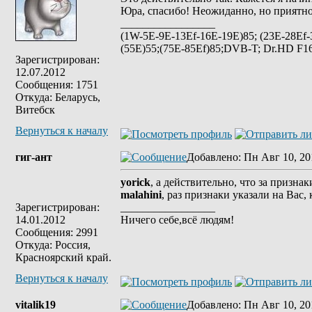
Юра, спасибо! Неожиданно, но приятно
_________________
(1W-5E-9E-13Ef-16E-19E)85; (23E-28Ef-
(55E)55;(75E-85Ef)85;DVB-T; Dr.HD F16
Зарегистрирован:
12.07.2012
Сообщения: 1751
Откуда: Беларусь,
Витебск
Вернуться к началу
гиг-ант
Добавлено
: Пн Авг 10, 20
yorick
, а действительно, что за призна
malahini
, раз признаки указали на Вас
Зарегистрирован:
_________________
14.01.2012
Ничего себе,всё людям!
Сообщения: 2991
Откуда: Россия,
Красноярский край.
Вернуться к началу
vitalik19
Добавлено
: Пн Авг 10, 20