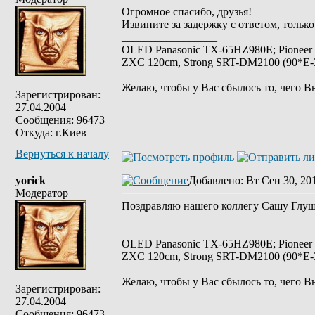
Огромное спасибо, друзья!
Извините за задержку с ответом, только
_________________
OLED Panasonic TX-65HZ980E; Pioneer
ZXC 120cm, Strong SRT-DM2100 (90*E-30
Желаю, чтобы у Вас сбылось то, чего В
Зарегистрирован:
27.04.2004
Сообщения: 96473
Откуда: г.Киев
Вернуться к началу
yorick
Добавлено
: Вт Сен 30, 20
Модератор
Поздравляю нашего коллегу Сашу Глущ
_________________
OLED Panasonic TX-65HZ980E; Pioneer
ZXC 120cm, Strong SRT-DM2100 (90*E-30
Желаю, чтобы у Вас сбылось то, чего В
Зарегистрирован:
27.04.2004
Сообщения: 96473