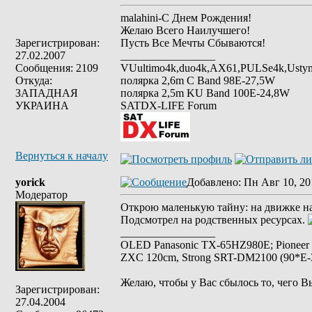
malahini-С Днем Рождения!
Желаю Всего Наилучшего!
Зарегистрирован:
Пусть Все Мечты Сбываются!
27.02.2007
_________________
Сообщения: 2109
VUultimo4k,duo4k,AX61,PULSe4k,Usty
Откуда:
полярка 2,6m С Band 98Е-27,5W
ЗАПАДНАЯ
полярка 2,5m KU Band 100E-24,8W
УКРАИНА
SATDX-LIFE Forum
Вернуться к началу
yorick
Добавлено
: Пн Авг 10, 20
Модератор
Открою маленькую тайну: на движке на
Подсмотрел на родственных ресурсах.
_________________
OLED Panasonic TX-65HZ980E; Pioneer
ZXC 120cm, Strong SRT-DM2100 (90*E-30
Желаю, чтобы у Вас сбылось то, чего В
Зарегистрирован:
27.04.2004