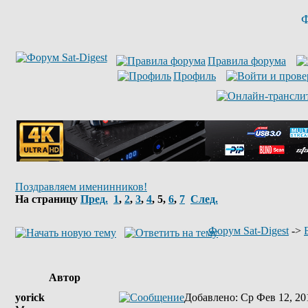
Ф
Правила форума
Профиль
Поздравляем именинников!
На страницу
Пред.
1
,
2
,
3
,
4
,
5
,
6
,
7
След.
Форум Sat-Digest
->
Автор
yorick
Добавлено
: Ср Фев 12, 20