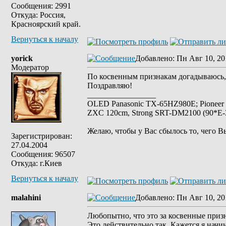
Сообщения: 2991
Откуда: Россия,
Красноярский край.
Вернуться к началу
yorick
Добавлено
: Пн Авг 10, 20
Модератор
По косвенным признакам догадываюсь,
Поздравляю!
_________________
OLED Panasonic TX-65HZ980E; Pioneer
ZXC 120cm, Strong SRT-DM2100 (90*E-30
Желаю, чтобы у Вас сбылось то, чего В
Зарегистрирован:
27.04.2004
Сообщения: 96507
Откуда: г.Киев
Вернуться к началу
malahini
Добавлено
: Пн Авг 10, 20
Любопытно, что это за косвенные призн
Это действительно так. Кажется я начин