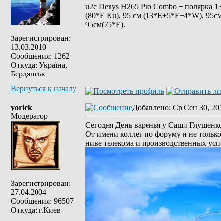
u2c Denys H265 Pro Combo + полярка 135 
(80*E Ku), 95 см (13*E+5*E+4*W), 95см
95см(75*Е).
Зарегистрирован:
13.03.2010
Сообщения: 1262
Откуда: Україна,
Бердянськ
Вернуться к началу
yorick
Добавлено
: Ср Сен 30, 20
Модератор
Сегодня День варенья у Саши Глущенко
От имени коллег по форуму и не только
ниве телекома и производственных усп
Зарегистрирован:
27.04.2004
Сообщения: 96507
Откуда: г.Киев