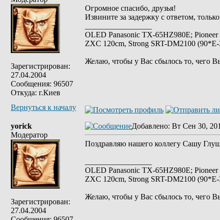
Огромное спасибо, друзья!
Извините за задержку с ответом, только
_________________
OLED Panasonic TX-65HZ980E; Pioneer
ZXC 120cm, Strong SRT-DM2100 (90*E-30
Желаю, чтобы у Вас сбылось то, чего В
Зарегистрирован:
27.04.2004
Сообщения: 96507
Откуда: г.Киев
Вернуться к началу
yorick
Добавлено
: Вт Сен 30, 20
Модератор
Поздравляю нашего коллегу Сашу Глущ
_________________
OLED Panasonic TX-65HZ980E; Pioneer
ZXC 120cm, Strong SRT-DM2100 (90*E-30
Желаю, чтобы у Вас сбылось то, чего В
Зарегистрирован:
27.04.2004
Сообщения: 96507