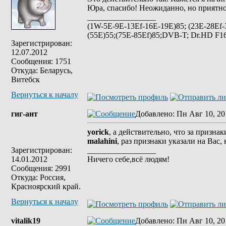
Юра, спасибо! Неожиданно, но приятно
_________________
(1W-5E-9E-13Ef-16E-19E)85; (23E-28Ef-
(55E)55;(75E-85Ef)85;DVB-T; Dr.HD F16
Зарегистрирован:
12.07.2012
Сообщения: 1751
Откуда: Беларусь,
Витебск
Вернуться к началу
гиг-ант
Добавлено
: Пн Авг 10, 20
yorick
, а действительно, что за призна
malahini
, раз признаки указали на Вас
Зарегистрирован:
_________________
14.01.2012
Ничего себе,всё людям!
Сообщения: 2991
Откуда: Россия,
Красноярский край.
Вернуться к началу
vitalik19
Добавлено
: Пн Авг 10, 20