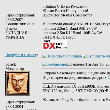
malahini-С Днем Рождения!
Желаю Всего Наилучшего!
Зарегистрирован:
Пусть Все Мечты Сбываются!
27.02.2007
_________________
Сообщения: 2109
VUultimo4k,duo4k,AX61,PULSe4k,Usty
Откуда:
полярка 2,6m С Band 98Е-27,5W
ЗАПАДНАЯ
полярка 2,5m KU Band 100E-24,8W
УКРАИНА
SATDX-LIFE Forum
Вернуться к началу
yorick
Добавлено
: Пн Авг 10, 20
Модератор
Открою маленькую тайну: на движке на
Подсмотрел на родственных ресурсах.
_________________
OLED Panasonic TX-65HZ980E; Pioneer
ZXC 120cm, Strong SRT-DM2100 (90*E-30
Желаю, чтобы у Вас сбылось то, чего В
Зарегистрирован:
27.04.2004