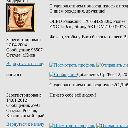
Модератор
С удовольствием присоединяюсь к позд
С днём рождения, дружище!
_________________
OLED Panasonic TX-65HZ980E; Pioneer
ZXC 120cm, Strong SRT-DM2100 (90*E-30
Желаю, чтобы у Вас сбылось то, чего В
Зарегистрирован:
27.04.2004
Сообщения: 96507
Откуда: г.Киев
Вернуться к началу
гиг-ант
Добавлено
: Ср Фев 12, 20
С удовольствием присоединяюсь!С Дн
_________________
Зарегистрирован:
Ничего себе,всё людям!
14.01.2012
Сообщения: 2991
Откуда: Россия,
Красноярский край.
Вернуться к началу