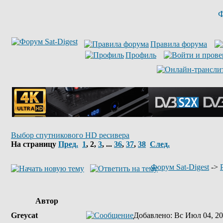
Ф
Правила форума
Профиль
Выбор спутникового HD ресивера
На страницу
Пред.
1
,
2
,
3
, ...
36
,
37
,
38
След.
Форум Sat-Digest
->
Автор
Greycat
Добавлено
: Вс Июл 04, 20