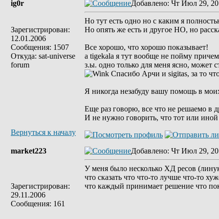
ig0r
Добавлено
: Чт Июл 29, 20
Но тут есть одно но с каким я полност
Зарегистрирован:
Но опять же есть и другое НО, но расс
12.01.2006
Сообщения: 1507
Все хорошо, что хорошо показывает!
Откуда: sat-universe
а tigekala я тут вообще не пойму причем.
forum
з.ы. одно только для меня ясно, может
Спасибо Арчи и sigitas, за то что 
Я никогда незабуду вашу помощь в моих
Еще раз говорю, все что не решаемо в д
И не нужно говорить, что тот или иной 
Вернуться к началу
market223
Добавлено
: Чт Июл 29, 20
У меня было несколько ХД ресов (линук
что сказать что что-то лучше что-то х
Зарегистрирован:
что каждый принимает решение что пок
29.11.2006
Сообщения: 161