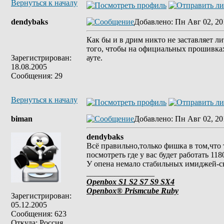
Вернуться к началу
dendybaks
Добавлено
: Пн Авг 02, 20
Как бы и в дрим никто не заставляет ли
того, чтобы на официальных прошивках 
Зарегистрирован:
ауте.
18.08.2005
Сообщения: 29
Вернуться к началу
biman
Добавлено
: Пн Авг 02, 20
dendybaks
Всё правильно,только фишка в том,что 
посмотреть где у вас будет работать 11
У опена немало стабильных имиджей-ска
_________________
Openbox S1 S2 S7 S9 SX4
Openbox® Prismcube Ruby
Зарегистрирован:
05.12.2005
Сообщения: 623
Откуда: Россия