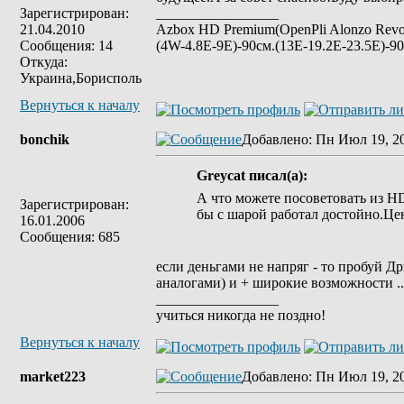
Зарегистрирован:
_________________
21.04.2010
Azbox HD Premium(OpenPli Alonzo Revo
Сообщения: 14
(4W-4.8E-9E)-90см.(13E-19.2E-23.5E)-90
Откуда:
Украина,Борисполь
Вернуться к началу
bonchik
Добавлено
: Пн Июл 19, 2
Greycat писал(а):
А что можете посоветовать из HD
Зарегистрирован:
бы с шарой работал достойно.Цен
16.01.2006
Сообщения: 685
если деньгами не напряг - то пробуй Д
аналогами) и + широкие возможности ..
_________________
учиться никогда не поздно!
Вернуться к началу
market223
Добавлено
: Пн Июл 19, 2