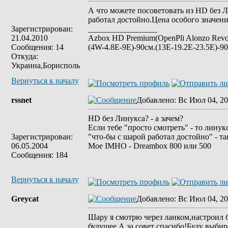
А что можете посоветовать из HD без Л
работал достойно.Цена особого значени
Зарегистрирован:
_________________
21.04.2010
Azbox HD Premium(OpenPli Alonzo Revo
Сообщения: 14
(4W-4.8E-9E)-90см.(13E-19.2E-23.5E)-90
Откуда:
Украина,Борисполь
Вернуться к началу
rssnet
Добавлено
: Вс Июл 04, 20
HD без Линукса? - а зачем?
Если тебе "просто смотреть" - то линук
Зарегистрирован:
"что-бы с шарой работал достойно" - та
06.05.2004
Мое IMHO - Dreambox 800 или 500
Сообщения: 184
Вернуться к началу
Greycat
Добавлено
: Вс Июл 04, 20
Шару я смотрю через ланком,настроил
будущее.А за совет спасибо!Буду выбир