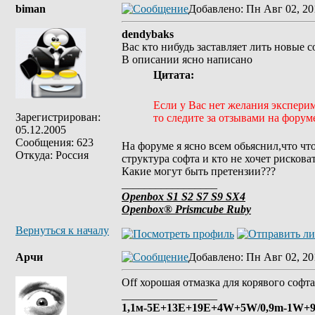
biman
Добавлено
: Пн Авг 02, 20
dendybaks
Вас кто нибудь заставляет лить новые 
В описании ясно написано
Цитата:
Если у Вас нет желания экспери
Зарегистрирован:
то следите за отзывами на форум
05.12.2005
Сообщения: 623
На форуме я ясно всем обьяснил,что ч
Откуда: Россия
структура софта и кто не хочет рискова
Какие могут быть претензии???
_________________
Openbox S1 S2 S7 S9 SX4
Openbox® Prismcube Ruby
Вернуться к началу
Арчи
Добавлено
: Пн Авг 02, 20
Off хорошая отмазка для корявого софт
_________________
1,1м-5E+13E+19Е+4W+5W/0,9m-1W+9E