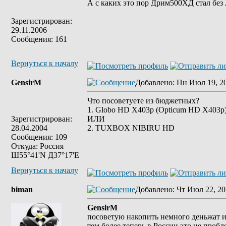
А с каких это пор Дрим500ХД стал без
Зарегистрирован:
29.11.2006
Сообщения: 161
Вернуться к началу
GensirM
Добавлено
: Пн Июл 19, 2
Что посоветуете из бюджетных?
1. Globo HD X403p (Opticum HD X403p
Зарегистрирован:
ИЛИ
28.04.2004
2. TUXBOX NIBIRU HD
Сообщения: 109
Откуда: Россия
Ш55°41'N Д37°17'E
Вернуться к началу
biman
Добавлено
: Чт Июл 22, 20
GensirM
посоветую накопить немного деньжат и
тем более теперь в России это не проб