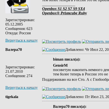
_________________
Openbox S1 S2 S7 S9 SX4
Openbox® Prismcube Ruby
Зарегистрирован:
05.12.2005
Сообщения: 623
Откуда: Россия
Вернуться к началу
Валера70
Добавлено
: Чт Июл 22, 20
biman писал(а):
GensirM
Зарегистрирован:
посоветую накопить немного ден
21.07.2010
тем более теперь в России это н
Сообщения: 274
Поддерживаю на все Сто. А с Глобообр
Вернуться к началу
tigekala
Добавлено
: Пт Июл 23, 20
Валера70 писал(а):