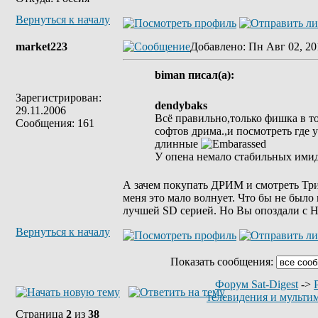
Вернуться к началу
market223
Добавлено
: Пн Авг 02, 20
biman писал(а):
Зарегистрирован:
dendybaks
29.11.2006
Всё правильно,только фишка в то
Сообщения: 161
софтов дрима.,и посмотреть где у
длинные
У опена немало стабильных имидж
А зачем покупать ДРИМ и смотреть Трик
меня это мало волнует. Что бы не было
лучшей SD серией. Но Вы опоздали с 
Вернуться к началу
Показать сообщения:
Форум Sat-Digest
->
телевидения и мульти
Страница
2
из
38