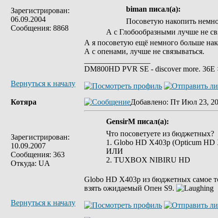
biman писал(а):
Зарегистрирован:
06.09.2004
Посоветую накопить немног
Сообщения: 8868
А с Глобообразными лучше не св
А я посоветую ещё немного больше нак
А с опенами, лучше не связываться.
_________________
DM800HD PVR SE - discover more. 36E > 
Вернуться к началу
Котяра
Добавлено
: Пт Июл 23, 20
GensirM писал(а):
Что посоветуете из бюджетных?
Зарегистрирован:
1. Globo HD X403p (Opticum HD
10.09.2007
ИЛИ
Сообщения: 363
2. TUXBOX NIBIRU HD
Откуда: UA
Globo HD X403p из бюджетных самое т
взять ожидаемый Опен S9.
Вернуться к началу