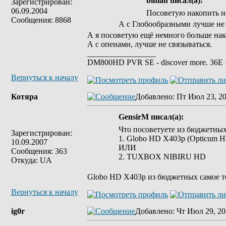
biman писал(а):
Зарегистрирован:
06.09.2004
Посоветую накопить не
Сообщения: 8868
А с Глобообразными лучше не 
А я посоветую ещё немного больше нак
А с опенами, лучше не связываться.
_________________
DM800HD PVR SE - discover more. 36E > 
Вернуться к началу
Котяра
Добавлено
: Пт Июл 23, 20
GensirM писал(а):
Что посоветуете из бюджетны
Зарегистрирован:
1. Globo HD X403p (Opticum 
10.09.2007
ИЛИ
Сообщения: 363
2. TUXBOX NIBIRU HD
Откуда: UA
Globo HD X403p из бюджетных самое т
Вернуться к началу
ig0r
Добавлено
: Чт Июл 29, 20