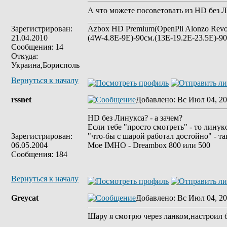
А что можете посоветовать из HD без Л
_________________
Зарегистрирован:
Azbox HD Premium(OpenPli Alonzo Revo
21.04.2010
(4W-4.8E-9E)-90см.(13E-19.2E-23.5E)-90
Сообщения: 14
Откуда:
Украина,Борисполь
Вернуться к началу
rssnet
Добавлено
: Вс Июл 04, 20
HD без Линукса? - а зачем?
Если тебе "просто смотреть" - то линук
Зарегистрирован:
"что-бы с шарой работал достойно" - та
06.05.2004
Мое IMHO - Dreambox 800 или 500
Сообщения: 184
Вернуться к началу
Greycat
Добавлено
: Вс Июл 04, 20
Шару я смотрю через ланком,настроил 
_________________