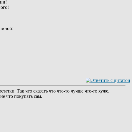
нии!
ного!
спиной!
татки. Так что сказать что что-то лучше что-то хуже,
е что покупать сам.