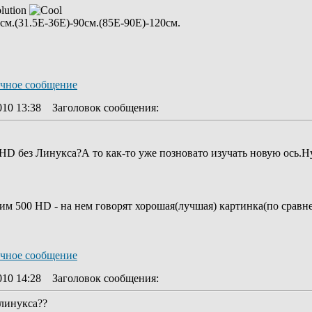
lution
см.(31.5E-36E)-90см.(85E-90E)-120cм.
010 13:38
Заголовок сообщения
:
 HD без Линукса?А то как-то уже позновато изучать новую ось.Н
рим 500 HD - на нем говорят хорошая(лучшая) картинка(по сравн
010 14:28
Заголовок сообщения
:
 линукса??