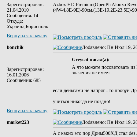
Зарегистрирован:
Azbox HD Premium(OpenPli Alonzo Revo
21.04.2010
(4W-4.8E-9E)-90см.(13E-19.2E-23.5E)-90
Сообщения: 14
Откуда:
Украина,Борисполь
Вернуться к началу
bonchik
Добавлено
: Пн Июл 19, 2
Greycat писал(а):
А что можете посоветовать из
Зарегистрирован:
значения не имеет.
16.01.2006
Сообщения: 685
если деньгами не напряг - то пробуй Д
_________________
учиться никогда не поздно!
Вернуться к началу
market223
Добавлено
: Пн Июл 19, 2
А с каких это пор Дрим500ХД стал без