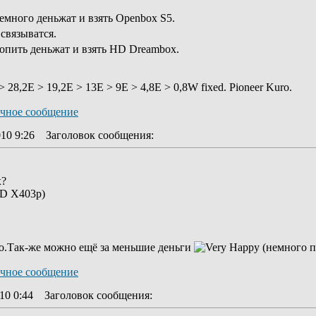
много деньжат и взять Оpenbox S5.
связыватся.
опить деньжат и взять HD Dreambox.
28,2E > 19,2E > 13E > 9E > 4,8E > 0,8W fixed. Pioneer Kuro.
10 9:26
Заголовок сообщения
:
х?
HD X403p)
о.Так-же можно ещё за меньшие деньги
(немного п
10 0:44
Заголовок сообщения
: