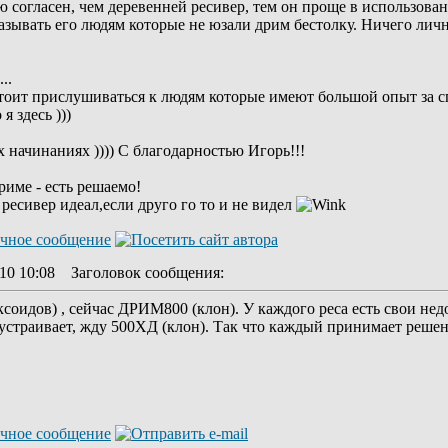
ью согласен, чем деревенней ресивер, тем он проще в использова
казывать его людям которые не юзали дрим бестолку. Ничего лич
..
 стоит прислушиваться к людям которые имеют большой опыт за 
я здесь )))
 начинаниях )))) С благодарностью Игорь!!!
риме - есть решаемо!
ресивер идеал,если друго го то и не видел
10 10:08
Заголовок сообщения
:
оидов) , сейчас ДРИМ800 (клон). У каждого реса есть свои недос
страивает, жду 500ХД (клон). Так что каждый принимает решени