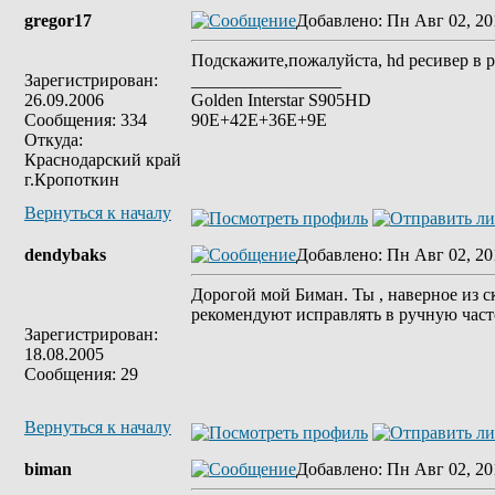
gregor17
Добавлено
: Пн Авг 02, 20
Подскажите,пожалуйста, hd ресивер в 
Зарегистрирован:
_________________
26.09.2006
Golden Interstar S905HD
Сообщения: 334
90E+42Е+36Е+9E
Откуда:
Краснодарский край
г.Кропоткин
Вернуться к началу
dendybaks
Добавлено
: Пн Авг 02, 20
Дорогой мой Биман. Ты , наверное из с
рекомендуют исправлять в ручную частот
Зарегистрирован:
18.08.2005
Сообщения: 29
Вернуться к началу
biman
Добавлено
: Пн Авг 02, 20