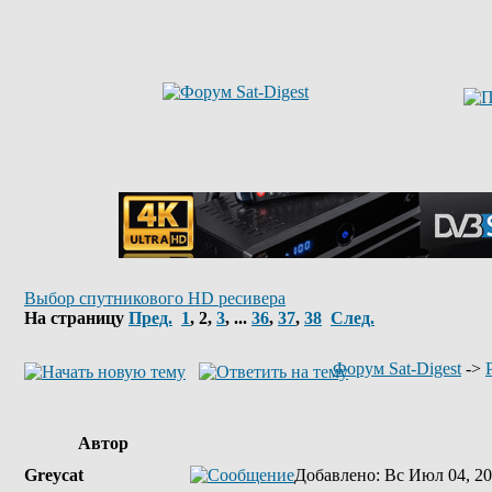
Выбор спутникового HD ресивера
На страницу
Пред.
1
,
2
,
3
, ...
36
,
37
,
38
След.
Форум Sat-Digest
->
Автор
Greycat
Добавлено
: Вс Июл 04, 20