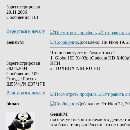
Зарегистрирован:
29.11.2006
Сообщения: 161
Вернуться к началу
GensirM
Добавлено
: Пн Июл 19, 2
Что посоветуете из бюджетных?
1. Globo HD X403p (Opticum HD X403p
Зарегистрирован:
ИЛИ
28.04.2004
2. TUXBOX NIBIRU HD
Сообщения: 109
Откуда: Россия
Ш55°41'N Д37°17'E
Вернуться к началу
biman
Добавлено
: Чт Июл 22, 20
GensirM
посоветую накопить немного деньжат и
тем более теперь в России это не проб
_________________