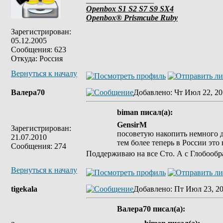
Openbox S1 S2 S7 S9 SX4
Openbox® Prismcube Ruby
Зарегистрирован:
05.12.2005
Сообщения: 623
Откуда: Россия
Вернуться к началу
Валера70
Добавлено
: Чт Июл 22, 20
biman писал(а):
GensirM
Зарегистрирован:
посоветую накопить немного д
21.07.2010
тем более теперь в России это
Сообщения: 274
Поддерживаю на все Сто. А с Глобообр
Вернуться к началу
tigekala
Добавлено
: Пт Июл 23, 20
Валера70 писал(а):