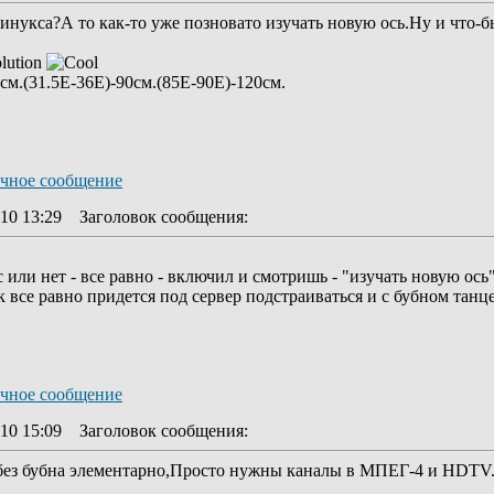
инукса?А то как-то уже позновато изучать новую ось.Ну и что-б
lution
см.(31.5E-36E)-90см.(85E-90E)-120cм.
10 13:29
Заголовок сообщения
:
с или нет - все равно - включил и смотришь - "изучать новую ось
к все равно придется под сервер подстраиваться и с бубном танце
10 15:09
Заголовок сообщения
:
без бубна элементарно,Просто нужны каналы в МПЕГ-4 и HDTV.З