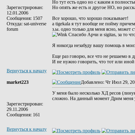
Но тут есть одно но с каким я полност
Зарегистрирован:
Но опять же есть и другое НО, но расс
12.01.2006
Сообщения: 1507
Все хорошо, что хорошо показывает!
Откуда: sat-universe
а tigekala я тут вообще не пойму причем.
forum
з.ы. одно только для меня ясно, может
Спасибо Арчи и sigitas, за то что 
Я никогда незабуду вашу помощь в моих
Еще раз говорю, все что не решаемо в д
И не нужно говорить, что тот или иной 
Вернуться к началу
market223
Добавлено
: Чт Июл 29, 20
У меня было несколько ХД ресов (линукс
сложно. На данный момент Дрим меня у
Зарегистрирован:
29.11.2006
Сообщения: 161
Вернуться к началу