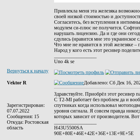
Привлекла меня эта железяка возможнос
своей низкой стоимостью и доступност
Согласитесь, без вступления в интимны
модулем си-плюс не получится. Софтоп
нарушать лицензию. Да и где они сего
сдулись (нравится мне это украинское 
Что мне не нравится в этой железяке –
Народ у кого есть этот ресивер поделит
_________________
Uno 4k se
Вернуться к началу
Vektor R
Добавлено
: Сб Дек 16, 20
Здравствуйте. Приобрёл этот ресивер па
С T2-MI работает без проблем да и во
Зарегистрирован:
спутниках когда использовал мотоподве
07.07.2022
уровня сигнала. Я совсем правда никог
Сообщения: 15
которых зависит от производителя. Вот
Откуда: Ростовская
_________________
область
H43U5500SA
90Е+80E+46E+42E+36E+13E+9E+5E