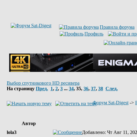
Правила форума
Профиль
Выбор спутникового HD ресивера
На страницу
Пред.
1
,
2
,
3
...
34
,
35
,
36
,
37
,
38
След.
Форум Sat-Digest
->
Автор
lola3
Добавлено
: Чт Авг 11, 20