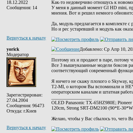
18.12.2022
Как-то недоверчиво отношусь к ново
Сообщения: 14
У меня в данный момент GI HD mini, 
мнения. Вот и решил немного обновитс
Да, модуль предлагается в комплекте с р
Но и рес устаревший и модуль как оказа
Вернуться к началу
yorick
Добавлено
: Ср Апр 10, 20
Модератор
Поэтому их и продают в паре, потому ч
Все 3 вышеуказанные модели боксов р
соответствующий современный функци
Я ничего не скажу плохого о Skyway, кр
T2-MI, о котором Вы вспоминали и HEVC
операторским каналам и штатная работа
Зарегистрирован:
_________________
27.04.2004
OLED Panasonic TX-65HZ980E; Pioneer
Сообщения: 96473
120cm, Strong SRT-DM2100 (90*E-30*W), 
Откуда: г.Киев
Желаю, чтобы у Вас сбылось то, чего В
Вернуться к началу