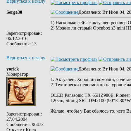
Вернуться к началу
Serge30
Добавлено
: Вт Июн 04, 20
1) Насколько сейчас актуален ресивер O
2) Можно ли старый Openbox s3 mini HD
Зарегистрирован:
06.12.2016
Сообщения: 13
Вернуться к началу
yorick
Добавлено
: Вт Июн 04, 20
Модератор
1. Актуален. Хороший комбайн, сочета
2. Технически невозможно на уровне ж
_________________
OLED Panasonic TX-65HZ980E; Pioneer
120cm, Strong SRT-DM2100 (90*E-30*W), 
Желаю, чтобы у Вас сбылось то, чего В
Зарегистрирован:
27.04.2004
Сообщения: 96473
Откуда: г.Киев