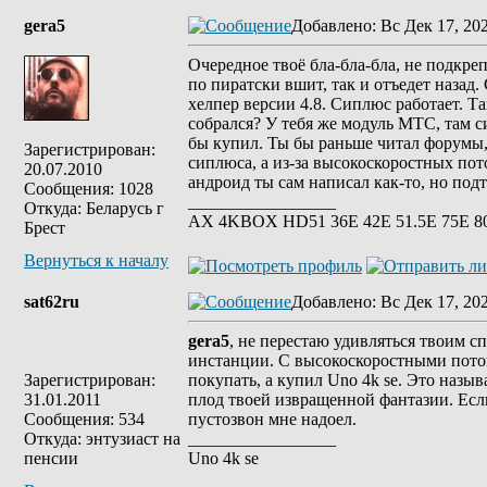
gera5
Добавлено
: Вс Дек 17, 20
Очередное твоё бла-бла-бла, не подкре
по пиратски вшит, так и отъедет назад.
хелпер версии 4.8. Сиплюс работает. Та
собрался? У тебя же модуль МТС, там с
бы купил. Ты бы раньше читал форумы, 
Зарегистрирован:
сиплюса, а из-за высокоскоростных пото
20.07.2010
андроид ты сам написал как-то, но под
Сообщения: 1028
_________________
Откуда: Беларусь г
АХ 4KBOX HD51 36E 42Е 51.5Е 75Е 8
Брест
Вернуться к началу
sat62ru
Добавлено
: Вс Дек 17, 20
gera5
, не перестаю удивляться твоим сп
инстанции. С высокоскоростными поток
Зарегистрирован:
покупать, а купил Uno 4k se. Это называ
31.01.2011
плод твоей извращенной фантазии. Если 
Сообщения: 534
пустозвон мне надоел.
Откуда: энтузиаст на
_________________
пенсии
Uno 4k se