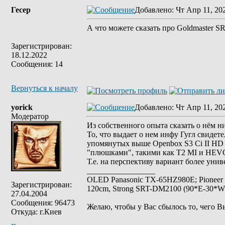
Гесер
Добавлено
: Чт Апр 11, 20
А что можете сказать про Goldmaster 
Зарегистрирован:
18.12.2022
Сообщения: 14
Вернуться к началу
yorick
Добавлено
: Чт Апр 11, 20
Модератор
Из собственного опыта сказать о нём нич
То, что выдает о нем инфу Гугл свидете
упомянутых выше Openbox S3 Ci II HD 
"плюшками", такими как T2 MI и HEV
Т.е. на перспективу вариант более ун
_________________
OLED Panasonic TX-65HZ980E; Pioneer
Зарегистрирован:
120cm, Strong SRT-DM2100 (90*E-30*W), 
27.04.2004
Сообщения: 96473
Желаю, чтобы у Вас сбылось то, чего В
Откуда: г.Киев