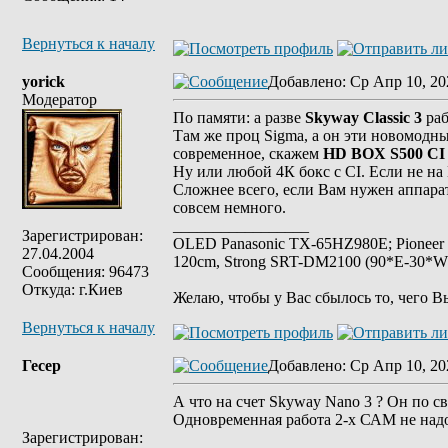
Вернуться к началу
yorick
Добавлено
: Ср Апр 10, 20
Модератор
По памяти: а разве
Skyway Classic 3
раб
Там же проц Sigma, а он эти новомодн
современное, скажем
HD BOX S500 CI
Ну или любой 4К бокс с CI. Если не на
Сложнее всего, если Вам нужен аппарат
совсем немного.
_________________
Зарегистрирован:
OLED Panasonic TX-65HZ980E; Pioneer
27.04.2004
120cm, Strong SRT-DM2100 (90*E-30*W), 
Сообщения: 96473
Откуда: г.Киев
Желаю, чтобы у Вас сбылось то, чего В
Вернуться к началу
Гесер
Добавлено
: Ср Апр 10, 20
А что на счет Skyway Nano 3 ? Он по св
Одновременная работа 2-х САМ не над
Зарегистрирован: