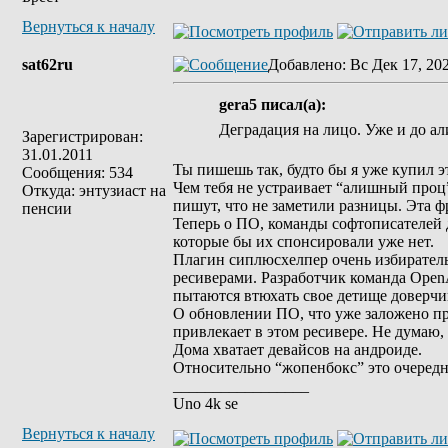
Вернуться к началу
sat62ru
Добавлено
: Вс Дек 17, 20
gera5 писал(а):
Деградация на лицо. Уже и до а
Зарегистрирован:
31.01.2011
Ты пишешь так, будто бы я уже купил э
Сообщения: 534
Чем тебя не устраивает “алишный проц
Откуда: энтузиаст на
пишут, что не заметили разницы. Эта ф
пенсии
Теперь о ПО, команды софтописателей
которые бы их спонсировали уже нет.
Плагин сиплюсхелпер очень избирател
ресиверами. Разработчик команда OpenA
пытаются втюхать свое детище доверчи
О обновлении ПО, что уже заложено пр
привлекает в этом ресивере. Не думаю, 
Дома хватает девайсов на андроиде.
Относительно “жопенбокс” это очередно
_________________
Uno 4k se
Вернуться к началу