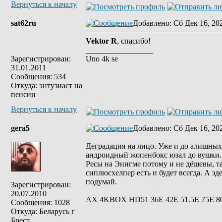
Вернуться к началу
sat62ru
Добавлено
: Сб Дек 16, 20
Vektor R
, спасибо!
_________________
Зарегистрирован:
Uno 4k se
31.01.2011
Сообщения: 534
Откуда: энтузиаст на
пенсии
Вернуться к началу
gera5
Добавлено
: Сб Дек 16, 20
Деградация на лицо. Уже и до алишных 
андроидный жопенбокс юзал до вушки.
Ресы на Энигме потому и не дёшевы, т
сиплюсхелпер есть и будет всегда. А зд
подумай.
Зарегистрирован:
_________________
20.07.2010
АХ 4KBOX HD51 36E 42Е 51.5Е 75Е 8
Сообщения: 1028
Откуда: Беларусь г
Брест