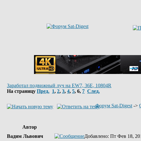
Заработал подвижный луч на EW7, 36E, 10804R
На страницу
Пред.
1
,
2
,
3
,
4
,
5
,
6
,
7
След.
Форум Sat-Digest
->
Автор
Вадим Львович
Добавлено
: Пт Фев 18, 20