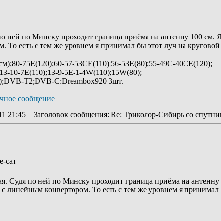
по ней по Минску проходит граница приёма на антенну 100 см. 
. То есть с тем же уровнем я принимал бы этот луч на круговой 
м);80-75Е(120);60-57-53CЕ(110);56-53E(80);55-49C-40CE(120);
-13-10-7E(110);13-9-5Е-1-4W(110);15W(80);
а);DVB-T2;DVB-C:Dreambox920 3шт.
11 21:45
Заголовок сообщения
: Re: Триколор-Сибирь со спутник
е-сат
ая. Судя по ней по Минску проходит граница приёма на антенну 
 с линейным конвертором. То есть с тем же уровнем я принимал 