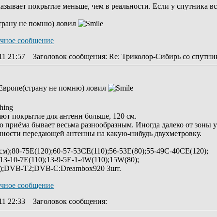
оказывает покрытие меньше, чем в реальности. Если у спутника в
страну не помню) ловил
11 21:57
Заголовок сообщения
: Re: Триколор-Сибирь со спутник
в Европе(страну не помню) ловил
ют покрытие для антенн больше, 120 см.
о приёма бывает весьма разнообразным. Иногда далеко от зоны 
нности передающей антенны на какую-нибудь двухметровку.
м);80-75Е(120);60-57-53CЕ(110);56-53E(80);55-49C-40CE(120);
-13-10-7E(110);13-9-5Е-1-4W(110);15W(80);
а);DVB-T2;DVB-C:Dreambox920 3шт.
11 22:33
Заголовок сообщения
: