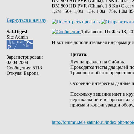
DM 800 HD PVR (China), 1.8Ku литая, 2
DM 800 HD PVR (China), 1.8 Ku+C сегм
1,2м - 56е, 1,0м - 13е, 1,0м - 75е, 1,0м-85
Вернуться к началу
Sat-Digest
Добавлено
: Пт Фев 18, 20
Site Admin
И вот ещё дополнительная информация
Цитата:
Зарегистрирован:
Луч направлен на Сибирь.
02.04.2004
Проводятся тесты для целей п
Сообщения: 5118
Триколор любезно предоставил
Откуда: Европа
Особенно интересны данные по
Поскольку вещание идет в кру
вертикальной и в горизонталь
приема и конфигурации обору
http://forumru.tele-satinfo.ru/index.php