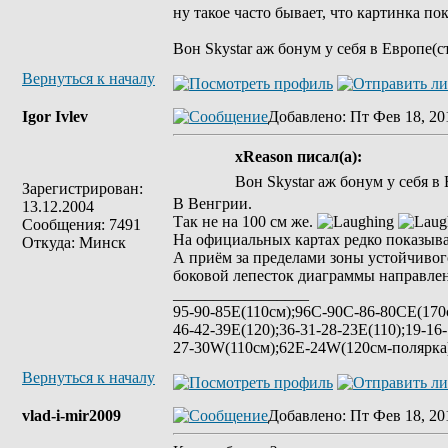
ну такое часто бывает, что картинка п
Вон Skystar аж бонум у себя в Европе(
Вернуться к началу
Igor Ivlev
Добавлено
: Пт Фев 18, 20
xReason писал(а):
Вон Skystar аж бонум у себя 
Зарегистрирован:
В Венгрии.
13.12.2004
Так не на 100 см же.
Сообщения: 7491
На официальных картах редко показыва
Откуда: Минск
А приём за пределами зоны устойчивог
боковой лепесток диаграммы направле
_________________
95-90-85Е(110см);96C-90C-86-80CE(170с
46-42-39E(120);36-31-28-23E(110);19-16
27-30W(110см);62E-24W(120см-полярк
Вернуться к началу
vlad-i-mir2009
Добавлено
: Пт Фев 18, 20