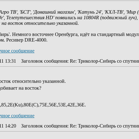
гро ТВ', 'БСТ', 'Домашний магазин', 'Катунь 24', 'КХЛ-ТВ', 'Мир (
D Life', Телепутешествия HD' появились на 10804R (подвижный луч
 на восток относительно указанной.
бирь'. Немного восточнее Оренбурга, идёт на стандартный моду
м. Ресивер DRE-4000.
11 13:31
Заголовок сообщения
: Re: Триколор-Сибирь со спутник
осток относительно указанной.
добивает на восток?
85,2E(Ku),80E(C),75E,56E,53E,42E,36E.
11 14:20
Заголовок сообщения
: Re: Триколор-Сибирь со спутник