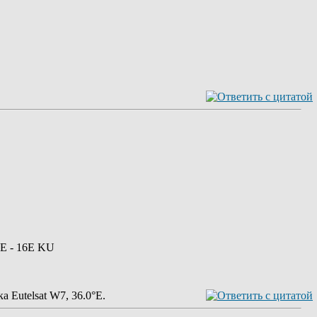
0E - 16E KU
а Eutelsat W7, 36.0°E.