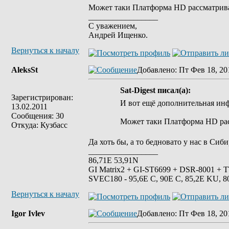
Может таки Платформа HD рассматривае
_________________
С уважением,
Андрей Ищенко.
Вернуться к началу
AleksSt
Добавлено
: Пт Фев 18, 20
Sat-Digest писал(а):
Зарегистрирован:
И вот ещё дополнительная ин
13.02.2011
Сообщения: 30
Может таки Платформа HD рас
Откуда: Кузбасс
Да хоть бы, а то бедновато у нас в Си
_________________
86,71Е 53,91N
GI Matrix2 + GI-ST6699 + DSR-8001 + 
SVEC180 - 95,6E C, 90E C, 85,2E KU, 8
Вернуться к началу
Igor Ivlev
Добавлено
: Пт Фев 18, 20