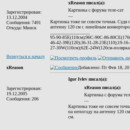
xReason писал(а):
Картинка с форума теле-сат
Зарегистрирован:
....
13.12.2004
Картинка тоже не совсем точная. Судя 
Сообщения: 7491
антенну 120 см с линейным конвертором
Откуда: Минск
_________________
95-90-85Е(110см);96C-90C-86-80CE(170с
46-42-39E(120);36-31-28-23E(110);19-16
27-30W(110см);62E-24W(120см-полярк
Вернуться к началу
xReason
Добавлено
: Пт Фев 18, 20
Igor Ivlev писал(а):
xReason писал(а):
Зарегистрирован:
19.12.2005
Картинка с форума тел
Сообщения: 206
....
Картинка тоже не совсем точн
на непогоду на антенну 120 см
см.