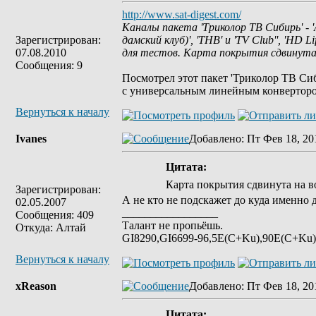
http://www.sat-digest.com/
Каналы пакета 'Триколор ТВ Сибирь' - 'А
Зарегистрирован:
дамский клуб)', 'ТНВ' и 'TV Club'', 'H
07.08.2010
для тестов. Карта покрытия сдвинута
Сообщения: 9
Посмотрел этот пакет 'Триколор ТВ Си
с универсальным линейным конверторо
Вернуться к началу
Ivanes
Добавлено
: Пт Фев 18, 20
Цитата:
Карта покрытия сдвинута на в
Зарегистрирован:
А не кто не подскажет до куда именно 
02.05.2007
_________________
Сообщения: 409
Талант не пропьёшь.
Откуда: Алтай
GI8290,GI6699-96,5E(C+Ku),90E(C+Ku),
Вернуться к началу
xReason
Добавлено
: Пт Фев 18, 20
Цитата: