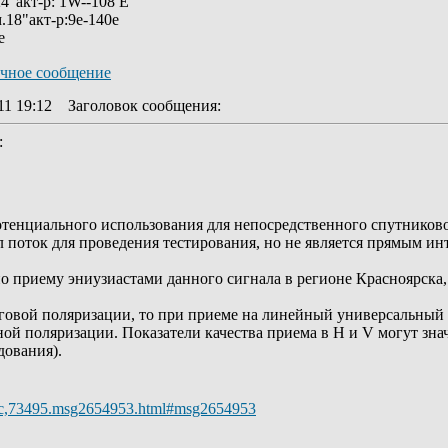
4"акт-р: 1W--108 E
.18"акт-р:9е-140е
е
11 19:12
Заголовок сообщения
:
:
отенциального использования для непосредственного спутниково
 поток для проведения тестирования, но не является прямым ин
 приему эниузиастами данного сигнала в регионе Красноярска, К
говой поляризации, то при приеме на линейный универсальный к
ной поляризации. Показатели качества приема в H и V могут зна
дования).
/topic,73495.msg2654953.html#msg2654953