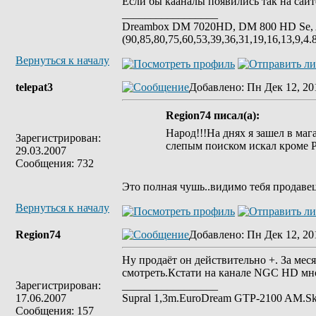
Если бы кааналы появились так на сай
_________________
Dreambox DM 7020HD, DM 800 HD Se, 
(90,85,80,75,60,53,39,36,31,19,16,13,9,4.
Вернуться к началу
telepat3
Добавлено
: Пн Дек 12, 20
Region74 писал(а):
Народ!!!На днях я зашел в маг
Зарегистрирован:
слепым поиском искал кроме 
29.03.2007
Сообщения: 732
Это полная чушь..видимо тебя продавец
Вернуться к началу
Region74
Добавлено
: Пн Дек 12, 20
Ну продаёт он действительно +. За мес
смотреть.Кстати на канале NGC HD мно
Зарегистрирован:
_________________
17.06.2007
Supral 1,3m.ЕuroDream GTP-2100 AM.S
Сообщения: 157