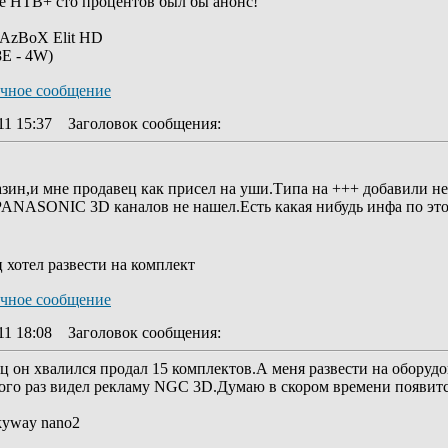
те НТВ+ сто процентов был бы анонс!
AzBoX Elit HD
8E - 4W)
11 15:37
Заголовок сообщения
:
азин,и мне продавец как присел на уши.Типа на +++ добавили не
PANASONIC 3D каналов не нашел.Есть какая нибудь инфа по это
 хотел развести на комплект
11 18:08
Заголовок сообщения
:
яц он хвалился продал 15 комплектов.А меня развести на оборуд
го раз видел рекламу NGC 3D.Думаю в скором времени появится
kyway nano2