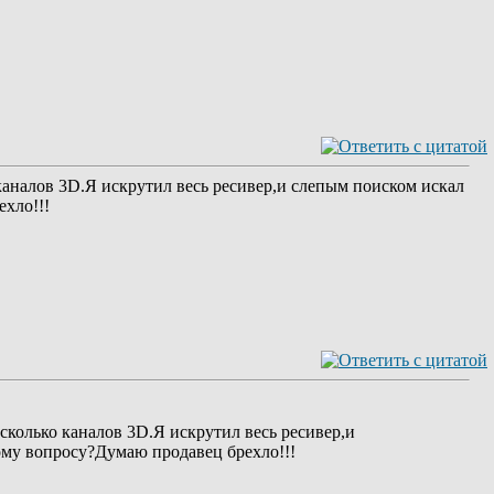
 каналов 3D.Я искрутил весь ресивер,и слепым поиском искал
хло!!!
сколько каналов 3D.Я искрутил весь ресивер,и
му вопросу?Думаю продавец брехло!!!