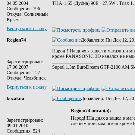
04.05.2004
ТНА-1,65 (Дубна) 90Е - 27,5W , Triax 
Сообщения: 796
Откуда: Солнечный
Крым
Вернуться к началу
Region74
Добавлено
: Пн Дек 12, 20
Народ!!!На днях я зашел в магазин,и м
кроме PANASONIC 3D каналов не нашел
Зарегистрирован:
_________________
17.06.2007
Supral 1,3m.ЕuroDream GTP-2100 AM.S
Сообщения: 157
Откуда: Челябинск
Вернуться к началу
kozakua
Добавлено
: Пн Дек 12, 20
Region74 писал(а):
Народ!!!На днях я зашел в маг
Зарегистрирован:
слепым поиском искал кроме 
09.01.2010
Сообщения: 524