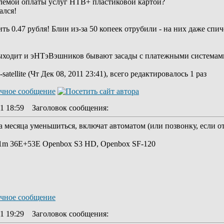
блемой оплаты услуг НТВ+ пластиковой картой?
ался!
ь 0.47 рубля! Блин из-за 50 копеек отрубили - на них даже спич
Выходит и эНТэВэшников бывают засады с платежными системам
atellite (Чт Дек 08, 2011 23:41), всего редактировалось 1 раз
11 18:59
Заголовок сообщения
:
а месяца уменьшиться, включат автоматом (или позвонку, если 
1.1m 36Е+53Е Openbox S3 HD, Openbox SF-120
11 19:29
Заголовок сообщения
: