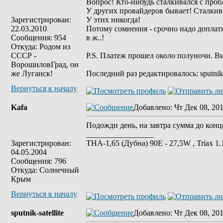
Вопрос! Кто-нибудь сталкивался с про
У других провайдеров бывает! Сталкив
Зарегистрирован:
У этих никогда!
22.03.2010
Потому сомнения - срочно надо доплатит
Сообщения: 954
в ж..!
Откуда: Родом из
СССР -
P.S. Платеж прошел около полуночи. 
ВорошиловГрад, он
же Луганск!
Последний раз редактировалось: sputnik-s
Вернуться к началу
Kafa
Добавлено
: Чт Дек 08, 20
Подожди день, на завтра сумма до конц
_________________
Зарегистрирован:
ТНА-1,65 (Дубна) 90Е - 27,5W , Triax 
04.05.2004
Сообщения: 796
Откуда: Солнечный
Крым
Вернуться к началу
sputnik-satellite
Добавлено
: Чт Дек 08, 20