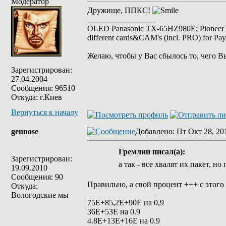
Модератор
Дружище, ППКС!
_________________
OLED Panasonic TX-65HZ980E; Pioneer
different cards&CAM's (incl. PRO) for Pa
Желаю, чтобы у Вас сбылось то, чего В
Зарегистрирован:
27.04.2004
Сообщения: 96510
Откуда: г.Киев
Вернуться к началу
gennose
Добавлено
: Пт Окт 28, 20
Гремлин писал(а):
Зарегистрирован:
а так - все хвалят их пакет, но
19.09.2010
Сообщения: 90
Правильно, а свой процент +++ с этог
Откуда:
_________________
Вологодские мы
75Е+85,2Е+90Е на 0,9
36Е+53Е на 0.9
4.8Е+13Е+16Е на 0.9