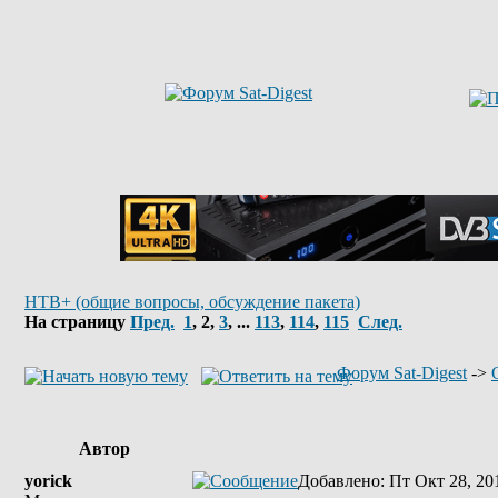
НТВ+ (общие вопросы, обсуждение пакета)
На страницу
Пред.
1
,
2
,
3
, ...
113
,
114
,
115
След.
Форум Sat-Digest
->
Автор
yorick
Добавлено
: Пт Окт 28, 20