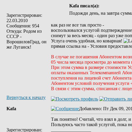
Kafa писал(а):
Подожди день, на завтра сумм
Зарегистрирован:
22.03.2010
как раз не все так просто -
Сообщения: 954
воспользовался услугой подтверждение 
Откуда: Родом из
снимут за весь месяц - один раз уже по
СССР -
Услуга очень удобная, но коварная!
ВорошиловГрад, он
прямая ссылка на - Условия предоставл
же Луганск!
В случае не погашения Абонентом возн
05 числа месяца просмотра до момента
При этом сумма в размере стоимости Усл
оплаты оказанных Телекомпанией Абонен
поступления на лицевой счет Абонента
Абонентом условий получения услуги 
В связи с этим сумма, списанная с лиц
Вернуться к началу
Kafa
Добавлено
: Пт Дек 09, 20
Так понятно! Считай, что взял в долг, 
Пользуюсь часто такой услугой, пока н
Зарегистрирован:
_________________