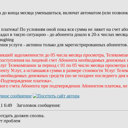
а до конца месяца уменьшиться, включат автоматом (или позвонк
платежа! По условиям оной пока вся сумма не ляжет на счет абон
падал в такую ситуацию - до абонента дошло в 20-х числах месяца
ения услуги - активна только для зарегистрированных абонентов.
икшей задолженности до 05 числа месяца просмотра, Телекомпан
 поступления на лицевой счет Абонента необходимых денежных с
уг Телекомпании за период с 01 по 05 число месяца просмотра (
ту Услуг, а оставшаяся сумма в размере стоимости Услуг Телек
 необходимых денежных средств (но не позднее последнего дня 
«Подтверждение платежа».
евого счета Абонента при подтверждении Абонентом платежа, не
11 6:49
Заголовок сообщения
:
и отдать должен сполна.
ет проблем