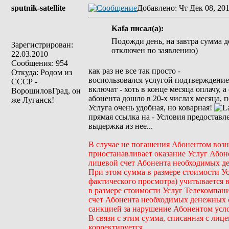
sputnik-satellite
Добавлено
: Чт Дек 08, 20
Kafa писал(а):
Подожди день, на завтра сумма д
Зарегистрирован:
отключен по заявлению)
22.03.2010
Сообщения: 954
как раз не все так просто -
Откуда: Родом из
воспользовался услугой подтверждение 
СССР -
включат - хоть в конце месяца оплачу, 
ВорошиловГрад, он
абонента дошло в 20-х числах месяца, п
же Луганск!
Услуга очень удобная, но коварная!
прямая ссылка на - Условия предоставл
выдержка из нее...
В случае не погашения Абонентом возн
приостанавливает оказание Услуг Абоне
лицевой счет Абонента необходимых д
При этом сумма в размере стоимости Усл
фактического просмотра) учитывается 
в размере стоимости Услуг Телекомпани
счет Абонента необходимых денежных с
санкцией за нарушение Абонентом усл
В связи с этим сумма, списанная с ли
корректируется.