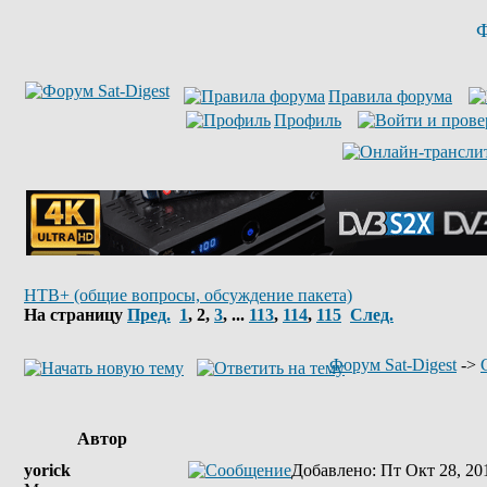
Ф
Правила форума
Профиль
НТВ+ (общие вопросы, обсуждение пакета)
На страницу
Пред.
1
,
2
,
3
, ...
113
,
114
,
115
След.
Форум Sat-Digest
->
Автор
yorick
Добавлено
: Пт Окт 28, 20