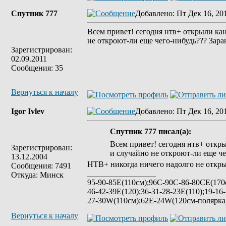
Спутник 777
Добавлено
: Пт Дек 16, 20
Всем привет! сегодня нтв+ открыли кан
не откроют-ли еще чего-нибудь??? Зара
Зарегистрирован:
02.09.2011
Сообщения: 35
Вернуться к началу
Igor Ivlev
Добавлено
: Пт Дек 16, 20
Спутник 777 писал(а):
Всем привет! сегодня нтв+ откры
Зарегистрирован:
и случайно не откроют-ли еще че
13.12.2004
НТВ+ никогда ничего надолго не откры
Сообщения: 7491
_________________
Откуда: Минск
95-90-85Е(110см);96C-90C-86-80CE(170с
46-42-39E(120);36-31-28-23E(110);19-16
27-30W(110см);62E-24W(120см-полярк
Вернуться к началу