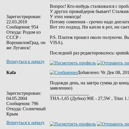
Вопрос! Кто-нибудь сталкивался с про
У других провайдеров бывает! Сталкив
Зарегистрирован:
У этих никогда!
22.03.2010
Потому сомнения - срочно надо доплатит
Сообщения: 954
Вот это подход. Ни капли в рот, ни сант
Откуда: Родом из
СССР -
P.S. Платеж прошел около полуночи. 
ВорошиловГрад, он
VISA).
же Луганск!
Последний раз редактировалось: sputnik-s
Вернуться к началу
Kafa
Добавлено
: Чт Дек 08, 20
Подожди день, на завтра сумма до конц
заявлению)
Зарегистрирован:
_________________
04.05.2004
ТНА-1,65 (Дубна) 90Е - 27,5W , Triax 
Сообщения: 796
Откуда: Солнечный
Крым
Вернуться к началу