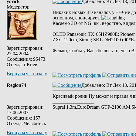
yorick
Добавлено
: Вт Дек 13, 20
Модератор
Никаких новых 3D каналов у +++ не доб
основном, спонсирует.
Касаемо 3D от NG: вы, вероятно, виде
_________________
OLED Panasonic TX-65HZ980E; Pioneer
ZXC 120cm, Strong SRT-DM2100 (90*E-30
Зарегистрирован:
Желаю, чтобы у Вас сбылось то, чего В
27.04.2004
Сообщения: 96473
Откуда: г.Киев
Вернуться к началу
Region74
Добавлено
: Вт Дек 13, 20
Красивый ролик.Ну может и правда я в
_________________
Зарегистрирован:
Supral 1,3m.ЕuroDream GTP-2100 AM.S
17.06.2007
Сообщения: 157
Откуда: Челябинск
Вернуться к началу