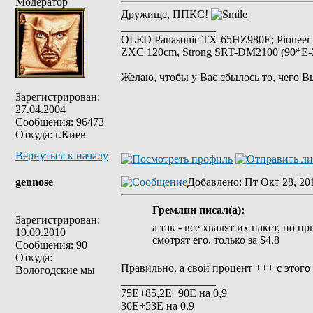
Модератор
Дружище, ППКС!
_________________
OLED Panasonic TX-65HZ980E; Pioneer
ZXC 120cm, Strong SRT-DM2100 (90*E-30
Желаю, чтобы у Вас сбылось то, чего В
Зарегистрирован:
27.04.2004
Сообщения: 96473
Откуда: г.Киев
Вернуться к началу
gennose
Добавлено
: Пт Окт 28, 20
Гремлин писал(а):
Зарегистрирован:
а так - все хвалят их пакет, но п
19.09.2010
смотрят его, только за $4.8
Сообщения: 90
Откуда:
Правильно, а свой процент +++ с этог
Вологодские мы
_________________
75Е+85,2Е+90Е на 0,9
36Е+53Е на 0.9