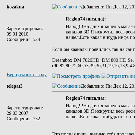
kozakua
Добавлено
: Пн Дек 12, 20
Region74 писал(а):
Народ!!!На днях я зашел в магаз
Зарегистрирован:
каналов 3D.Я искрутил весь ре
09.01.2010
нашел.Есть какая нибудь инфа п
Сообщения: 524
Если бы кааналы появились так на сай
_________________
Dreambox DM 7020HD, DM 800 HD Se, 
(90,85,80,75,60,53,39,36,31,19,16,13,9,4.
Вернуться к началу
telepat3
Добавлено
: Пн Дек 12, 20
Region74 писал(а):
Народ!!!На днях я зашел в магаз
Зарегистрирован:
каналов 3D.Я искрутил весь ре
29.03.2007
нашел.Есть какая нибудь инфа п
Сообщения: 732
Это полная чушь..видимо тебя продавец