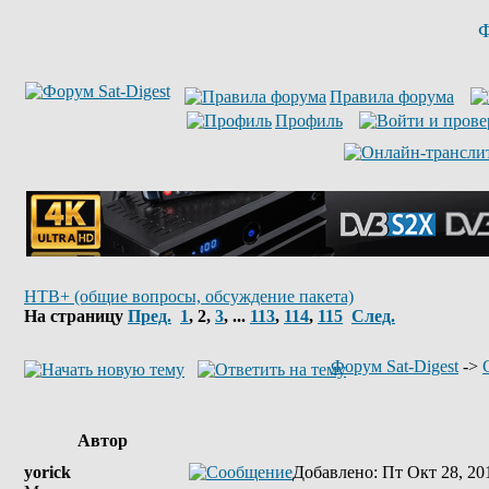
Ф
Правила форума
Профиль
НТВ+ (общие вопросы, обсуждение пакета)
На страницу
Пред.
1
,
2
,
3
, ...
113
,
114
,
115
След.
Форум Sat-Digest
->
Автор
yorick
Добавлено
: Пт Окт 28, 20