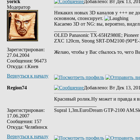
yorick
Добавлено
: Вт Дек 13, 20
Модератор
Никаких новых 3D каналов у +++ не доб
основном, спонсирует.
Касаемо 3D от NG: вы, вероятно, виде
_________________
OLED Panasonic TX-65HZ980E; Pioneer
ZXC 120cm, Strong SRT-DM2100 (90*E-30
Зарегистрирован:
Желаю, чтобы у Вас сбылось то, чего В
27.04.2004
Сообщения: 96473
Откуда: г.Киев
Вернуться к началу
Region74
Добавлено
: Вт Дек 13, 20
Красивый ролик.Ну может и правда я в
_________________
Зарегистрирован:
Supral 1,3m.ЕuroDream GTP-2100 AM.S
17.06.2007
Сообщения: 157
Откуда: Челябинск
Вернуться к началу