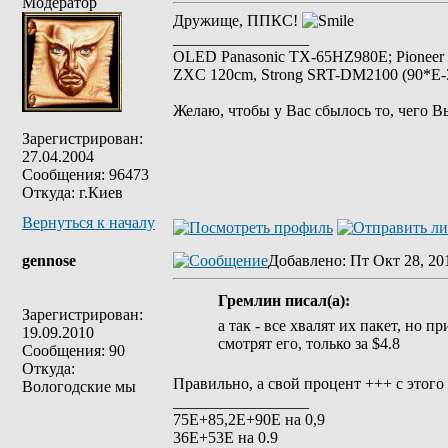
Модератор
Дружище, ППКС!
_________________
OLED Panasonic TX-65HZ980E; Pioneer
ZXC 120cm, Strong SRT-DM2100 (90*E-30
Желаю, чтобы у Вас сбылось то, чего В
Зарегистрирован:
27.04.2004
Сообщения: 96473
Откуда: г.Киев
Вернуться к началу
gennose
Добавлено
: Пт Окт 28, 20
Гремлин писал(а):
Зарегистрирован:
а так - все хвалят их пакет, но п
19.09.2010
смотрят его, только за $4.8
Сообщения: 90
Откуда:
Правильно, а свой процент +++ с этог
Вологодские мы
_________________
75Е+85,2Е+90Е на 0,9
36Е+53Е на 0.9