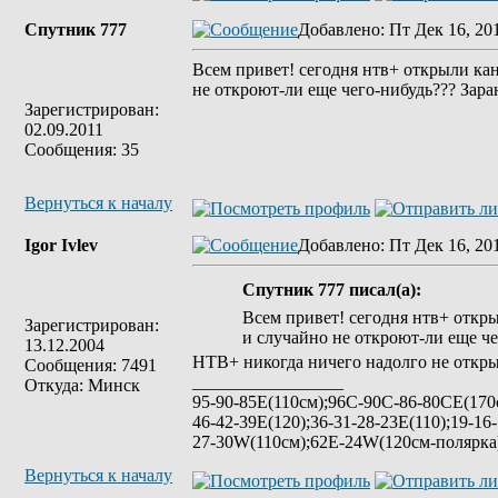
Спутник 777
Добавлено
: Пт Дек 16, 20
Всем привет! сегодня нтв+ открыли кан
не откроют-ли еще чего-нибудь??? Зара
Зарегистрирован:
02.09.2011
Сообщения: 35
Вернуться к началу
Igor Ivlev
Добавлено
: Пт Дек 16, 20
Спутник 777 писал(а):
Всем привет! сегодня нтв+ откры
Зарегистрирован:
и случайно не откроют-ли еще че
13.12.2004
НТВ+ никогда ничего надолго не откры
Сообщения: 7491
_________________
Откуда: Минск
95-90-85Е(110см);96C-90C-86-80CE(170с
46-42-39E(120);36-31-28-23E(110);19-16
27-30W(110см);62E-24W(120см-полярк
Вернуться к началу