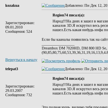
kozakua
Добавлено
: Пн Дек 12, 20
Region74 писал(а):
Народ!!!На днях я зашел в магаз
Зарегистрирован:
каналов 3D.Я искрутил весь ре
09.01.2010
нашел.Есть какая нибудь инфа п
Сообщения: 524
Если бы кааналы появились так на сай
_________________
Dreambox DM 7020HD, DM 800 HD Se, 
(90,85,80,75,60,53,39,36,31,19,16,13,9,4.
Вернуться к началу
telepat3
Добавлено
: Пн Дек 12, 20
Region74 писал(а):
Народ!!!На днях я зашел в магаз
Зарегистрирован:
каналов 3D.Я искрутил весь ре
29.03.2007
нашел.Есть какая нибудь инфа п
Сообщения: 732
Это полная чушь..видимо тебя продавец