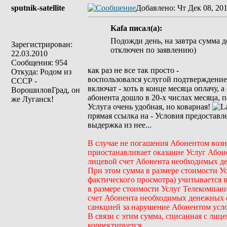
sputnik-satellite
Добавлено
: Чт Дек 08, 20
Kafa писал(а):
Подожди день, на завтра сумма д
Зарегистрирован:
отключен по заявлению)
22.03.2010
Сообщения: 954
как раз не все так просто -
Откуда: Родом из
воспользовался услугой подтверждение 
СССР -
включат - хоть в конце месяца оплачу, 
ВорошиловГрад, он
абонента дошло в 20-х числах месяца, п
же Луганск!
Услуга очень удобная, но коварная!
прямая ссылка на - Условия предоставл
выдержка из нее...
В случае не погашения Абонентом возн
приостанавливает оказание Услуг Абоне
лицевой счет Абонента необходимых д
При этом сумма в размере стоимости Усл
фактического просмотра) учитывается 
в размере стоимости Услуг Телекомпани
счет Абонента необходимых денежных с
санкцией за нарушение Абонентом усл
В связи с этим сумма, списанная с ли
корректируется.