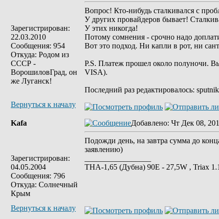
Вопрос! Кто-нибудь сталкивался с про
У других провайдеров бывает! Сталкив
Зарегистрирован:
У этих никогда!
22.03.2010
Потому сомнения - срочно надо доплатит
Сообщения: 954
Вот это подход. Ни капли в рот, ни сант
Откуда: Родом из
СССР -
P.S. Платеж прошел около полуночи. 
ВорошиловГрад, он
VISA).
же Луганск!
Последний раз редактировалось: sputnik-s
Вернуться к началу
Kafa
Добавлено
: Чт Дек 08, 20
Подожди день, на завтра сумма до конц
заявлению)
Зарегистрирован:
_________________
04.05.2004
ТНА-1,65 (Дубна) 90Е - 27,5W , Triax 
Сообщения: 796
Откуда: Солнечный
Крым
Вернуться к началу