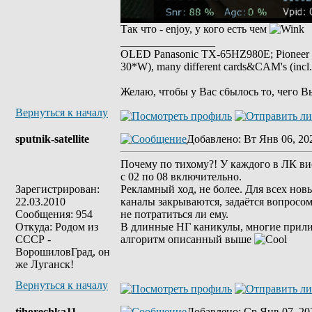
Так что - enjoy, у кого есть чем
_________________
OLED Panasonic TX-65HZ980E; Pioneer
30*W), many different cards&CAM's (incl
Желаю, чтобы у Вас сбылось то, чего В
Вернуться к началу
sputnik-satellite
Добавлено
: Вт Янв 06, 20
Почему по тихому?! У каждого в ЛК ви
с 02 по 08 включительно.
Зарегистрирован:
Рекламный ход, не более. Для всех нов
22.03.2010
каналы закрываются, задаётся вопросом,
Сообщения: 954
не потратиться ли ему.
Откуда: Родом из
В длинные НГ каникулы, многие прил
СССР -
алгоритм описанный выше
ВорошиловГрад, он
же Луганск!
Вернуться к началу
tihorechka11
Добавлено
: Ср Янв 07, 20