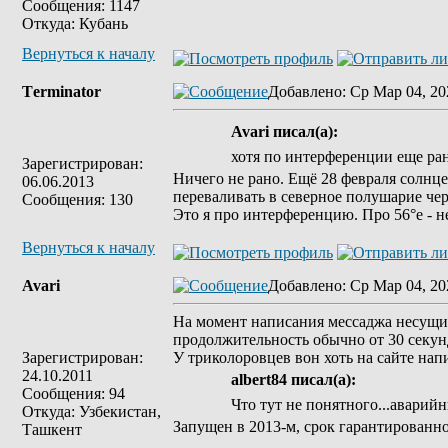
Сообщения: 1147
Откуда: Кубань
Вернуться к началу
Tеrminatоr
Добавлено
: Ср Мар 04, 20
Avari писал(а):
хотя по интерференции еще ра
Зарегистрирован:
Ничего не рано. Ещё 28 февраля солнце
06.06.2013
переваливать в северное полушарие чер
Сообщения: 130
Это я про интерференцию. Про 56°e - не 
Вернуться к началу
Avari
Добавлено
: Ср Мар 04, 20
На момент написания мессаджа несущих 
продолжительность обычно от 30 секунд
Зарегистрирован:
У триколоровцев вон хоть на сайте напи
24.10.2011
albert84 писал(а):
Сообщения: 94
Что тут не понятного...аварий
Откуда: Узбекистан,
Запущен в 2013-м, срок гарантированной
Ташкент