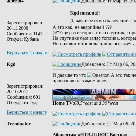
albert84
Добавлено
: Чт Мар 05, 20
Kgd писал(а):
Давайте без умозаключений - а
Зарегистрирован:
А это как, не аварийный ???
20.11.2008
@"Еще раз история этого спутника: при
Сообщения: 1147
На спутнике был запас топлива, котор
Откуда: Кубань
Но половину топлива пришлось сжечь, ч
Вернуться к началу
Kgd
Добавлено
: Пт Мар 06, 20
И дальше то что
А это так не
произошло на самом деле.
Зарегистрирован:
_________________
20.10.2012
Сообщения: 601
Откуда: от туда
Home TV
:
68,5*east and 30*west
Вернуться к началу
Tеrminatоr
Добавлено
: Пт Мар 06, 20
Абонентам «НТВ‑ПЛЮС Восток»