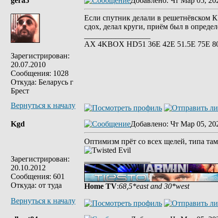
gera5
Добавлено
: Чт Мар 05, 20
Если спутник делали в решетнёвском КБ,
сдох, делал круги, приём был в определ
_________________
АХ 4KBOX HD51 36E 42Е 51.5Е 75Е 8
Зарегистрирован:
20.07.2010
Сообщения: 1028
Откуда: Беларусь г
Брест
Вернуться к началу
Kgd
Добавлено
: Чт Мар 05, 20
Оптимизм прёт со всех щелей, типа там 
Зарегистрирован:
_________________
20.10.2012
Сообщения: 601
Откуда: от туда
Home TV
:
68,5*east and 30*west
Вернуться к началу