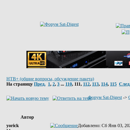
НТВ+ (общие вопросы, обсуждение пакета)
На страницу
Пред.
1
,
2
,
3
...
110
,
111
,
112
,
113
,
114
,
115
След
Форум Sat-Digest
->
Автор
yorick
Добавлено
: Сб Янв 03, 20