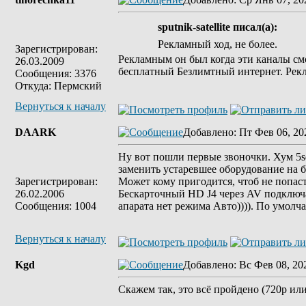
sputnik-satellite писал(а):
Рекламный ход, не более.
Зарегистрирован:
Рекламным он был когда эти каналы смо
26.03.2009
бесплатный Безлимтный интернет. Рекл
Сообщения: 3376
Откуда: Пермский
Вернуться к началу
DAARK
Добавлено
: Пт Фев 06, 20
Ну вот пошли первые звоночки. Хум 5sd
заменить устаревшее оборудование на 
Зарегистрирован:
Может кому пригодится, чтоб не попаст
26.02.2006
Бескарточный HD J4 через AV подключа
Сообщения: 1004
апарата нет режима Авто)))). По умолч
Вернуться к началу
Kgd
Добавлено
: Вс Фев 08, 20
Скажем так, это всё пройдено (720р ил
_________________