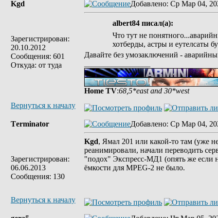
Kgd
Добавлено
: Ср Мар 04, 20
albert84 писал(а):
Что тут не понятного...аварийн
Зарегистрирован:
хотберды, астры и еутелсаты б
20.10.2012
Давайте без умозаключений - аварийный 
Сообщения: 601
_________________
Откуда: от туда
Home TV
:
68,5*east and 30*west
Вернуться к началу
Tеrminatоr
Добавлено
: Ср Мар 04, 20
Kgd
, Ямал 201 или какой-то там (уже н
реанимировали, начали переводить серви
Зарегистрирован:
"подох" Экспресс-МД1 (опять же если н
06.06.2013
ёмкости для MPEG-2 не было.
Сообщения: 130
Вернуться к началу