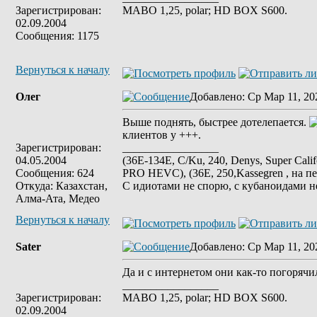
Зарегистрирован:
MABO 1,25, polar; HD BOX S600.
02.09.2004
Сообщения: 1175
Вернуться к началу
Олег
Добавлено
: Ср Мар 11, 20
Выше поднять, быстрее дотелепается.
клиентов у +++.
Зарегистрирован:
_________________
04.05.2004
(36E-134E, C/Ku, 240, Denys, Super Cali
Сообщения: 624
PRO HEVC), (36E, 250,Kassegren , на пе
Откуда: Казахстан,
С идиотами не спорю, с кубаноидами н
Алма-Ата, Медео
Вернуться к началу
Sater
Добавлено
: Ср Мар 11, 20
Да и с интернетом они как-то погорячил
_________________
Зарегистрирован:
MABO 1,25, polar; HD BOX S600.
02.09.2004