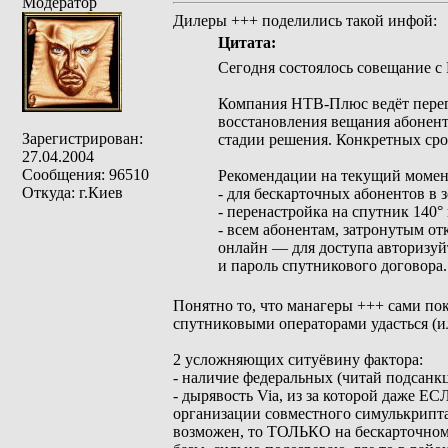
Модератор
Дилеры +++ поделились такой инфой:
Цитата:
Сегодня состоялось совещание с
Компания НТВ‑Плюс ведёт перего
восстановления вещания абонент
Зарегистрирован:
стадии решения. Конкретных срок
27.04.2004
Сообщения: 96510
Рекомендации на текущий момен
Откуда: г.Киев
- для бескарточных абонентов в 
- перенастройка на спутник 140°
- всем абонентам, затронутым о
онлайн — для доступа авторизуй
и пароль спутникового договора.
Понятно то, что манагеры +++ сами пок
спутниковыми операторами удасться (ил
2 усложняющих ситуёвину фактора:
- наличие федеральных (читай подсанкц
- дырявость Via, из за которой даже Е
организации совместного симулькрипта,
возможен, то ТОЛЬКО на бескарточном