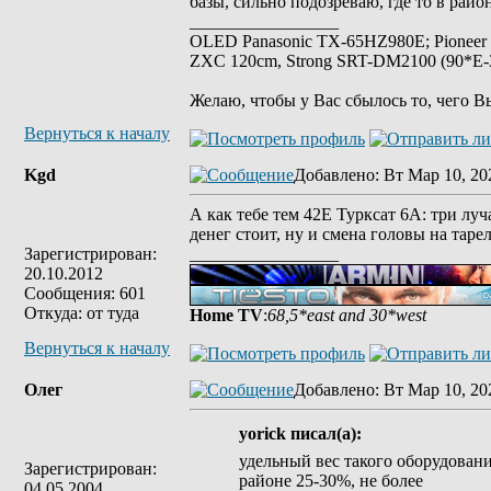
базы, сильно подозреваю, где то в райо
_________________
OLED Panasonic TX-65HZ980E; Pioneer
ZXC 120cm, Strong SRT-DM2100 (90*E-30
Желаю, чтобы у Вас сбылось то, чего В
Вернуться к началу
Kgd
Добавлено
: Вт Мар 10, 20
А как тебе тем 42Е Турксат 6А: три луча
денег стоит, ну и смена головы на таре
Зарегистрирован:
_________________
20.10.2012
Сообщения: 601
Откуда: от туда
Home TV
:
68,5*east and 30*west
Вернуться к началу
Олег
Добавлено
: Вт Мар 10, 20
yorick писал(а):
удельный вес такого оборудовани
Зарегистрирован:
районе 25-30%, не более
04.05.2004