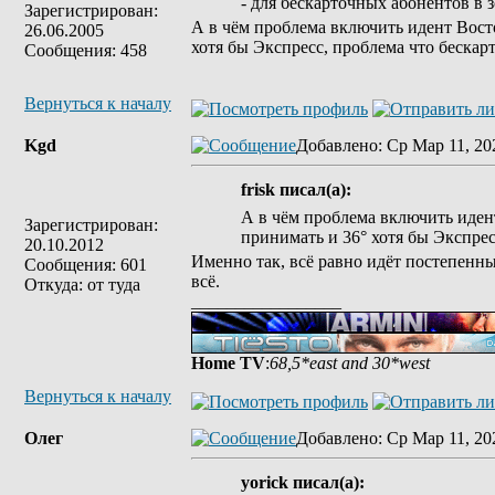
- для бескарточных абонентов в 
Зарегистрирован:
А в чём проблема включить идент Восто
26.06.2005
хотя бы Экспресс, проблема что бескар
Сообщения: 458
Вернуться к началу
Kgd
Добавлено
: Ср Мар 11, 20
frisk писал(а):
А в чём проблема включить иден
Зарегистрирован:
принимать и 36° хотя бы Экспрес
20.10.2012
Именно так, всё равно идёт постепенны
Сообщения: 601
всё.
Откуда: от туда
_________________
Home TV
:
68,5*east and 30*west
Вернуться к началу
Олег
Добавлено
: Ср Мар 11, 20
yorick писал(а):