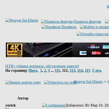
Ф
Правила форума
Профиль
НТВ+ (общие вопросы, обсуждение пакета)
На страницу
Пред.
1
,
2
,
3
...
111
,
112
,
113
,
114
,
115
След.
Форум Sat-Digest
->
Автор
yorick
Добавлено
: Вт Мар 10, 20