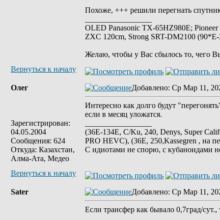
Похоже, +++ решили перегнать спутник
_________________
OLED Panasonic TX-65HZ980E; Pioneer
ZXC 120cm, Strong SRT-DM2100 (90*E-30
Желаю, чтобы у Вас сбылось то, чего В
Вернуться к началу
Олег
Добавлено
: Ср Мар 11, 20
Интересно как долго будут "перегонят
если в месяц уложатся.
Зарегистрирован:
_________________
04.05.2004
(36E-134E, C/Ku, 240, Denys, Super Cali
Сообщения: 624
PRO HEVC), (36E, 250,Kassegren , на пе
Откуда: Казахстан,
С идиотами не спорю, с кубаноидами н
Алма-Ата, Медео
Вернуться к началу
Sater
Добавлено
: Ср Мар 11, 20
Если трансфер как бывало 0,7град/сут., т
_________________