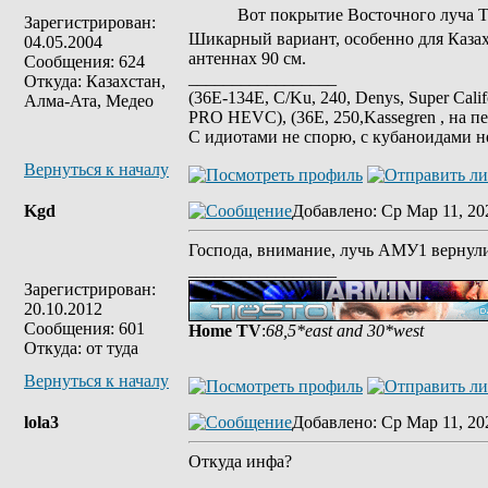
Вот покрытие Восточного луча Т
Зарегистрирован:
Шикарный вариант, особенно для Казах
04.05.2004
антеннах 90 см.
Сообщения: 624
_________________
Откуда: Казахстан,
(36E-134E, C/Ku, 240, Denys, Super Cali
Алма-Ата, Медео
PRO HEVC), (36E, 250,Kassegren , на пе
С идиотами не спорю, с кубаноидами н
Вернуться к началу
Kgd
Добавлено
: Ср Мар 11, 20
Господа, внимание, лучь АМУ1 вернули
_________________
Зарегистрирован:
20.10.2012
Сообщения: 601
Home TV
:
68,5*east and 30*west
Откуда: от туда
Вернуться к началу
lola3
Добавлено
: Ср Мар 11, 20
Откуда инфа?