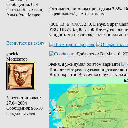
Сообщения: 624
Оптимист, по моим прикидкам 3-5%. Во 
Откуда: Казахстан,
"крякнулись", т.е. на замену.
Алма-Ата, Медео
_________________
(36E-134E, C/Ku, 240, Denys, Super Cali
PRO HEVC), (36E, 250,Kassegren , на пе
С идиотами не спорю, с кубаноидами н
Вернуться к началу
yorick
Добавлено
: Вт Мар 10, 20
Модератор
Женя, я уже думал об этом варианте
Вполне себе реализуемый и решающий м
Вот покрытие Восточного луча Турксат
Зарегистрирован:
27.04.2004
Сообщения: 96510
Откуда: г.Киев