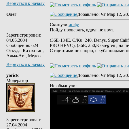
Вернуться к началу
Олег
Добавлено
: Чт Мар 12, 20
Скинули
инфу
Пойду проверять, вдруг не врут.
Зарегистрирован:
_________________
04.05.2004
(36E-134E, C/Ku, 240, Denys, Super Cali
Сообщения: 624
PRO HEVC), (36E, 250,Kassegren , на пе
Откуда: Казахстан,
С идиотами не спорю, с кубаноидами н
Алма-Ата, Медео
Вернуться к началу
yorick
Добавлено
: Чт Мар 12, 20
Модератор
Не обманули:
Зарегистрирован:
27.04.2004