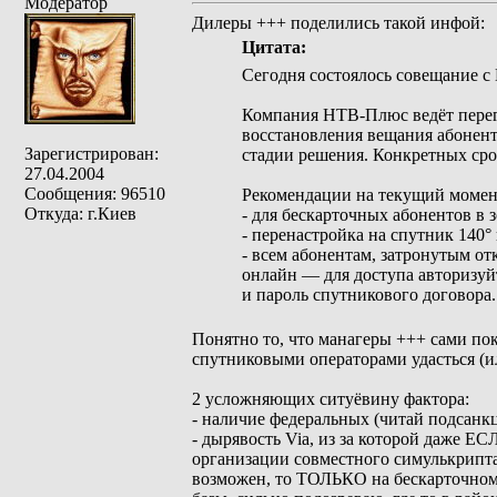
Модератор
Дилеры +++ поделились такой инфой:
Цитата:
Сегодня состоялось совещание с
Компания НТВ‑Плюс ведёт перего
восстановления вещания абонент
Зарегистрирован:
стадии решения. Конкретных срок
27.04.2004
Сообщения: 96510
Рекомендации на текущий момен
Откуда: г.Киев
- для бескарточных абонентов в 
- перенастройка на спутник 140°
- всем абонентам, затронутым о
онлайн — для доступа авторизуй
и пароль спутникового договора.
Понятно то, что манагеры +++ сами пок
спутниковыми операторами удасться (ил
2 усложняющих ситуёвину фактора:
- наличие федеральных (читай подсанкц
- дырявость Via, из за которой даже Е
организации совместного симулькрипта,
возможен, то ТОЛЬКО на бескарточном