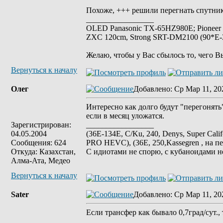
Похоже, +++ решили перегнать спутник
_________________
OLED Panasonic TX-65HZ980E; Pioneer
ZXC 120cm, Strong SRT-DM2100 (90*E-30
Желаю, чтобы у Вас сбылось то, чего В
Вернуться к началу
Олег
Добавлено
: Ср Мар 11, 20
Интересно как долго будут "перегонят
если в месяц уложатся.
Зарегистрирован:
_________________
04.05.2004
(36E-134E, C/Ku, 240, Denys, Super Cali
Сообщения: 624
PRO HEVC), (36E, 250,Kassegren , на пе
Откуда: Казахстан,
С идиотами не спорю, с кубаноидами н
Алма-Ата, Медео
Вернуться к началу
Sater
Добавлено
: Ср Мар 11, 20
Если трансфер как бывало 0,7град/сут., т
_________________