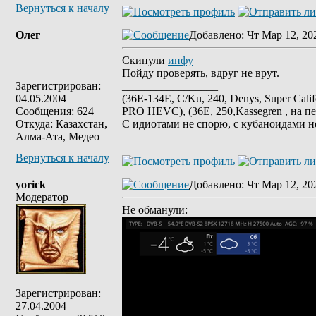
Вернуться к началу
Олег
Добавлено
: Чт Мар 12, 20
Скинули
инфу
Пойду проверять, вдруг не врут.
Зарегистрирован:
_________________
04.05.2004
(36E-134E, C/Ku, 240, Denys, Super Cali
Сообщения: 624
PRO HEVC), (36E, 250,Kassegren , на пе
Откуда: Казахстан,
С идиотами не спорю, с кубаноидами н
Алма-Ата, Медео
Вернуться к началу
yorick
Добавлено
: Чт Мар 12, 20
Модератор
Не обманули:
Зарегистрирован:
27.04.2004