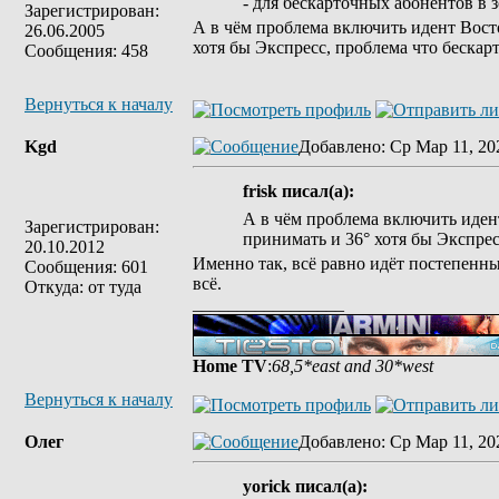
- для бескарточных абонентов в 
Зарегистрирован:
А в чём проблема включить идент Восто
26.06.2005
хотя бы Экспресс, проблема что бескар
Сообщения: 458
Вернуться к началу
Kgd
Добавлено
: Ср Мар 11, 20
frisk писал(а):
А в чём проблема включить иден
Зарегистрирован:
принимать и 36° хотя бы Экспрес
20.10.2012
Именно так, всё равно идёт постепенны
Сообщения: 601
всё.
Откуда: от туда
_________________
Home TV
:
68,5*east and 30*west
Вернуться к началу
Олег
Добавлено
: Ср Мар 11, 20
yorick писал(а):