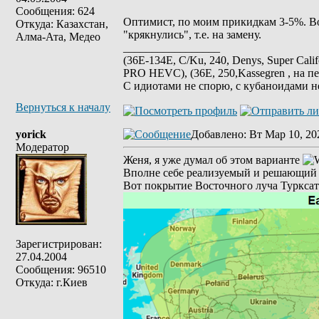
Сообщения: 624
Оптимист, по моим прикидкам 3-5%. Во 
Откуда: Казахстан,
"крякнулись", т.е. на замену.
Алма-Ата, Медео
_________________
(36E-134E, C/Ku, 240, Denys, Super Cali
PRO HEVC), (36E, 250,Kassegren , на пе
С идиотами не спорю, с кубаноидами н
Вернуться к началу
yorick
Добавлено
: Вт Мар 10, 20
Модератор
Женя, я уже думал об этом варианте
Вполне себе реализуемый и решающий м
Вот покрытие Восточного луча Турксат
Зарегистрирован:
27.04.2004
Сообщения: 96510
Откуда: г.Киев