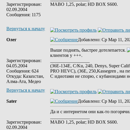
Зарегистрирован:
MABO 1,25, polar; HD BOX S600.
02.09.2004
Сообщения: 1175
Вернуться к началу
Олег
Добавлено
: Ср Мар 11, 20
Выше поднять, быстрее дотелепается.
клиентов у +++.
Зарегистрирован:
_________________
04.05.2004
(36E-134E, C/Ku, 240, Denys, Super Cali
Сообщения: 624
PRO HEVC), (36E, 250,Kassegren , на пе
Откуда: Казахстан,
С идиотами не спорю, с кубаноидами н
Алма-Ата, Медео
Вернуться к началу
Sater
Добавлено
: Ср Мар 11, 20
Да и с интернетом они как-то погорячил
_________________
Зарегистрирован:
MABO 1,25, polar; HD BOX S600.
02.09.2004