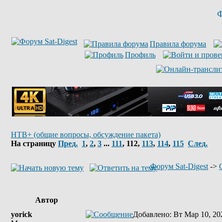
Ф
Правила форума
Профиль
НТВ+ (общие вопросы, обсуждение пакета)
На страницу
Пред.
1
,
2
,
3
...
111
,
112
,
113
,
114
,
115
След.
Форум Sat-Digest
->
Автор
yorick
Добавлено
: Вт Мар 10, 20