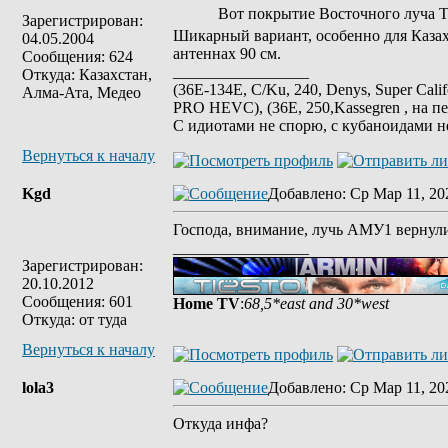
Вот покрытие Восточного луча Т
Зарегистрирован:
Шикарный вариант, особенно для Казах
04.05.2004
антеннах 90 см.
Сообщения: 624
_________________
Откуда: Казахстан,
(36E-134E, C/Ku, 240, Denys, Super Cali
Алма-Ата, Медео
PRO HEVC), (36E, 250,Kassegren , на пе
С идиотами не спорю, с кубаноидами н
Вернуться к началу
Kgd
Добавлено
: Ср Мар 11, 20
Господа, внимание, лучь АМУ1 вернули
_________________
Зарегистрирован:
20.10.2012
Сообщения: 601
Home TV
:
68,5*east and 30*west
Откуда: от туда
Вернуться к началу
lola3
Добавлено
: Ср Мар 11, 20
Откуда инфа?