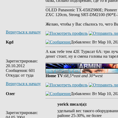
базы, сильно подозреваю, где то в райо
_________________
OLED Panasonic TX-65HZ980E; Pioneer
ZXC 120cm, Strong SRT-DM2100 (90*E-30
Желаю, чтобы у Вас сбылось то, чего В
Вернуться к началу
Kgd
Добавлено
: Вт Мар 10, 20
А как тебе тем 42Е Турксат 6А: три луча
денег стоит, ну и смена головы на таре
Зарегистрирован:
_________________
20.10.2012
Сообщения: 601
Откуда: от туда
Home TV
:
68,5*east and 30*west
Вернуться к началу
Олег
Добавлено
: Вт Мар 10, 20
yorick писал(а):
удельный вес такого оборудовани
Зарегистрирован:
районе 25-30%, не более
04.05.2004