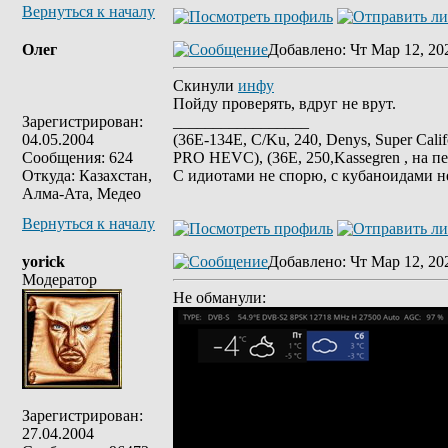
Вернуться к началу
Олег
Добавлено
: Чт Мар 12, 20
Скинули
инфу
Пойду проверять, вдруг не врут.
Зарегистрирован:
_________________
04.05.2004
(36E-134E, C/Ku, 240, Denys, Super Cali
Сообщения: 624
PRO HEVC), (36E, 250,Kassegren , на пе
Откуда: Казахстан,
С идиотами не спорю, с кубаноидами н
Алма-Ата, Медео
Вернуться к началу
yorick
Добавлено
: Чт Мар 12, 20
Модератор
Не обманули:
Зарегистрирован:
27.04.2004