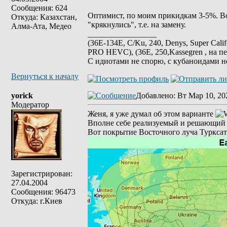
Сообщения: 624
Оптимист, по моим прикидкам 3-5%. Во 
Откуда: Казахстан,
"крякнулись", т.е. на замену.
Алма-Ата, Медео
_________________
(36E-134E, C/Ku, 240, Denys, Super Cali
PRO HEVC), (36E, 250,Kassegren , на пе
С идиотами не спорю, с кубаноидами н
Вернуться к началу
yorick
Добавлено
: Вт Мар 10, 20
Модератор
Женя, я уже думал об этом варианте
Вполне себе реализуемый и решающий м
Вот покрытие Восточного луча Турксат
Зарегистрирован:
27.04.2004
Сообщения: 96473
Откуда: г.Киев