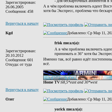
- для бескарточных абонентов в 
Зарегистрирован:
А в чём проблема включить идент Восто
26.06.2005
хотя бы Экспресс, проблема что бескар
Сообщения: 458
Вернуться к началу
Kgd
Добавлено
: Ср Мар 11, 20
frisk писал(а):
А в чём проблема включить иден
Зарегистрирован:
принимать и 36° хотя бы Экспрес
20.10.2012
Именно так, всё равно идёт постепенны
Сообщения: 601
всё.
Откуда: от туда
_________________
Home TV
:
68,5*east and 30*west
Вернуться к началу
Олег
Добавлено
: Ср Мар 11, 20
yorick писал(а):