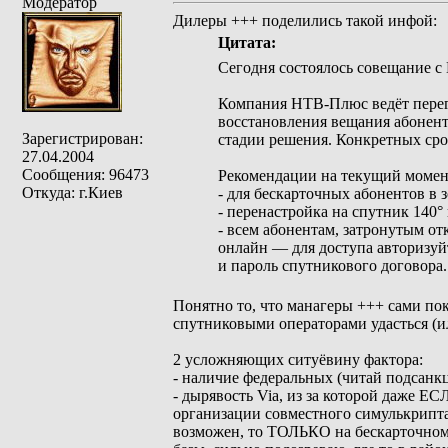
Модератор
Дилеры +++ поделились такой инфой:
Цитата:
Сегодня состоялось совещание с
Компания НТВ‑Плюс ведёт перего
восстановления вещания абонент
Зарегистрирован:
стадии решения. Конкретных срок
27.04.2004
Сообщения: 96473
Рекомендации на текущий момен
Откуда: г.Киев
- для бескарточных абонентов в 
- перенастройка на спутник 140°
- всем абонентам, затронутым о
онлайн — для доступа авторизуй
и пароль спутникового договора.
Понятно то, что манагеры +++ сами пок
спутниковыми операторами удасться (ил
2 усложняющих ситуёвину фактора:
- наличие федеральных (читай подсанкц
- дырявость Via, из за которой даже Е
организации совместного симулькрипта,
возможен, то ТОЛЬКО на бескарточном