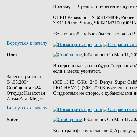
Похоже, +++ решили перегнать спутник
_________________
OLED Panasonic TX-65HZ980E; Pioneer
ZXC 120cm, Strong SRT-DM2100 (90*E-30
Желаю, чтобы у Вас сбылось то, чего В
Вернуться к началу
Олег
Добавлено
: Ср Мар 11, 20
Интересно как долго будут "перегонят
если в месяц уложатся.
Зарегистрирован:
_________________
04.05.2004
(36E-134E, C/Ku, 240, Denys, Super Cali
Сообщения: 624
PRO HEVC), (36E, 250,Kassegren , на пе
Откуда: Казахстан,
С идиотами не спорю, с кубаноидами н
Алма-Ата, Медео
Вернуться к началу
Sater
Добавлено
: Ср Мар 11, 20
Если трансфер как бывало 0,7град/сут., т
_________________