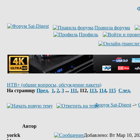
Ф
Правила форума
Профиль
НТВ+ (общие вопросы, обсуждение пакета)
На страницу
Пред.
1
,
2
,
3
...
111
,
112
,
113
,
114
,
115
След.
Форум Sat-Digest
->
Автор
yorick
Добавлено
: Вт Мар 10, 20