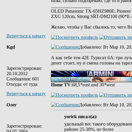
базы, сильно подозреваю, где то в райо
_________________
OLED Panasonic TX-65HZ980E; Pioneer
ZXC 120cm, Strong SRT-DM2100 (90*E-30
Желаю, чтобы у Вас сбылось то, чего В
Вернуться к началу
Kgd
Добавлено
: Вт Мар 10, 20
А как тебе тем 42Е Турксат 6А: три луча
денег стоит, ну и смена головы на таре
Зарегистрирован:
_________________
20.10.2012
Сообщения: 601
Откуда: от туда
Home TV
:
68,5*east and 30*west
Вернуться к началу
Олег
Добавлено
: Вт Мар 10, 20
yorick писал(а):
удельный вес такого оборудовани
Зарегистрирован:
районе 25-30%, не более
04.05.2004