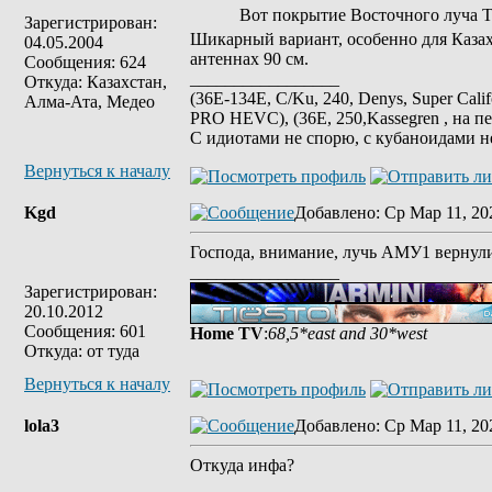
Вот покрытие Восточного луча Т
Зарегистрирован:
Шикарный вариант, особенно для Казах
04.05.2004
антеннах 90 см.
Сообщения: 624
_________________
Откуда: Казахстан,
(36E-134E, C/Ku, 240, Denys, Super Cali
Алма-Ата, Медео
PRO HEVC), (36E, 250,Kassegren , на пе
С идиотами не спорю, с кубаноидами н
Вернуться к началу
Kgd
Добавлено
: Ср Мар 11, 20
Господа, внимание, лучь АМУ1 вернули
_________________
Зарегистрирован:
20.10.2012
Сообщения: 601
Home TV
:
68,5*east and 30*west
Откуда: от туда
Вернуться к началу
lola3
Добавлено
: Ср Мар 11, 20
Откуда инфа?