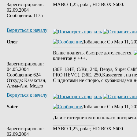
Зарегистрирован:
MABO 1,25, polar; HD BOX S600.
02.09.2004
Сообщения: 1175
Вернуться к началу
Олег
Добавлено
: Ср Мар 11, 20
Выше поднять, быстрее дотелепается.
клиентов у +++.
Зарегистрирован:
_________________
04.05.2004
(36E-134E, C/Ku, 240, Denys, Super Cali
Сообщения: 624
PRO HEVC), (36E, 250,Kassegren , на пе
Откуда: Казахстан,
С идиотами не спорю, с кубаноидами н
Алма-Ата, Медео
Вернуться к началу
Sater
Добавлено
: Ср Мар 11, 20
Да и с интернетом они как-то погорячил
_________________
Зарегистрирован:
MABO 1,25, polar; HD BOX S600.
02.09.2004