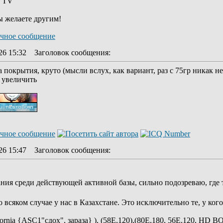
y TV
ы желаете другим!
26 15:32
Заголовок сообщения
:
 покрытия, круто (мысли вслух, как вариант, раз с 75гр никак не
я увеличить
26 15:47
Заголовок сообщения
:
ния среди действующей активной базы, сильно подозреваю, где т
сяком случае у нас в Казахстане. Это исключительно те, у кого 
ifornia {ASC1"сдох", зараза} ), (58E,120),(80Е,180, 56E,120, HD 