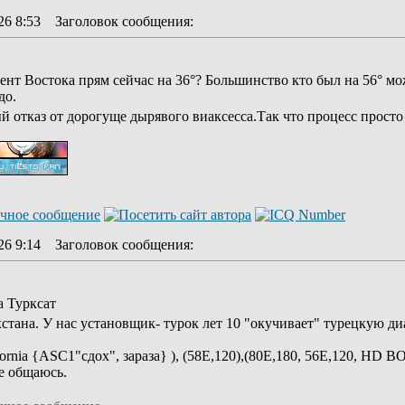
26 8:53
Заголовок сообщения
:
ент Востока прям сейчас на 36°? Большинство кто был на 56° мо
до.
й отказ от дорогуще дырявого виаксесса.Так что процесс просто 
26 9:14
Заголовок сообщения
:
а Турксат
тана. У нас установщик- турок лет 10 "окучивает" турецкую диа
ifornia {ASC1"сдох", зараза} ), (58E,120),(80Е,180, 56E,120, HD 
е общаюсь.