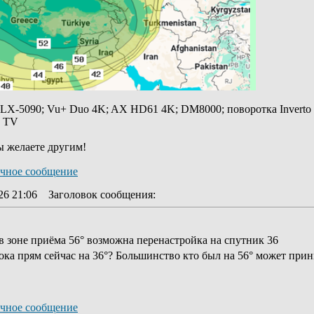
 LX-5090; Vu+ Duo 4K; AX HD61 4K; DM8000; поворотка Inverto
y TV
ы желаете другим!
26 21:06
Заголовок сообщения
:
в зоне приёма 56° возможна перенастройка на спутник 36
ка прям сейчас на 36°? Большинство кто был на 56° может прини