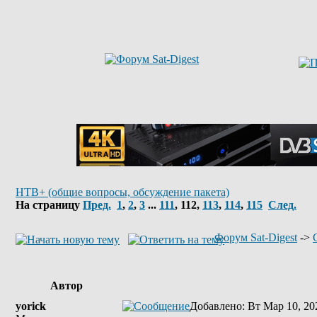
НТВ+ (общие вопросы, обсуждение пакета)
На страницу
Пред.
1
,
2
,
3
...
111
,
112
,
113
,
114
,
115
След.
Форум Sat-Digest
->
Автор
yorick
Добавлено
: Вт Мар 10, 20