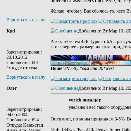
different cards&CAM's (incl. PRO) for Pa
Желаю, чтобы у Вас сбылось то, чего В
Вернуться к началу
Kgd
Добавлено
: Вт Мар 10, 20
А как тебе тем 42Е Турксат 6А: три луча
кто севернее - размерчик тоже придётс
Зарегистрирован:
_________________
20.10.2012
Сообщения: 601
Откуда: от туда
Home TV
:
68,5*east and 30*west
Вернуться к началу
Олег
Добавлено
: Вт Мар 10, 20
yorick писал(а):
удельный вес такого оборудова
Зарегистрирован:
04.05.2004
Оптимист, по моим прикидкам 3-5%. Во в
Сообщения: 624
_________________
Откуда: Казахстан,
(36E-134E, C/Ku, 240, Denys, Super Cal
Алма-Ата, Медео