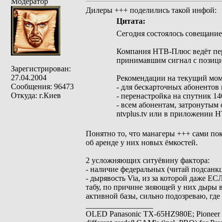
Модератор
Дилеры +++ поделились такой инфой:
Цитата:
Сегодня состоялось совещание
Компания НТВ‑Плюс ведёт пере
принимавшим сигнал с позиции
Зарегистрирован:
27.04.2004
Рекомендации на текущий мом
Сообщения: 96473
- для бескарточных абонентов 
Откуда: г.Киев
- перенастройка на спутник 14
- всем абонентам, затронутым
ntvplus.tv или в приложении 
Понятно то, что манагеры +++ сами пок
об аренде у них новых ёмкостей.
2 усложняющих ситуёвину фактора:
- наличие федеральных (читай подсанкц
- дырявость Via, из за которой даже Е
табу, по причине зияющей у них дыры 
активной базы, сильно подозреваю, где 
_________________
OLED Panasonic TX-65HZ980E; Pioneer