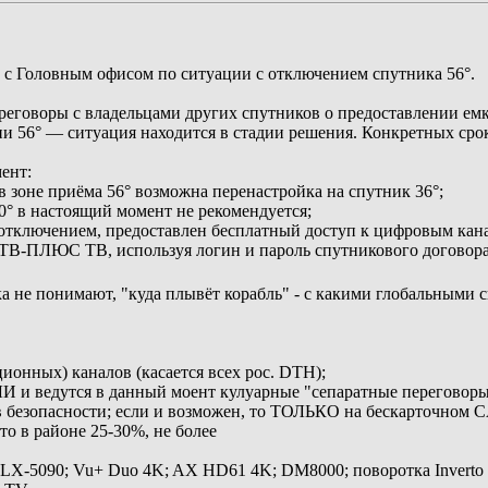
 с Головным офисом по ситуации с отключением спутника 56°.
говоры с владельцами других спутников о предоставлении емко
 56° — ситуация находится в стадии решения. Конкретных срок
ент:
в зоне приёма 56° возможна перенастройка на спутник 36°;
0° в настоящий момент не рекомендуется;
 отключением, предоставлен бесплатный доступ к цифровым кан
НТВ‑ПЛЮС ТВ, используя логин и пароль спутникового договора
а не понимают, "куда плывёт корабль" - с какими глобальными 
ионных) каналов (касается всех рос. DTH);
СЛИ и ведутся в данный моент кулуарные "сепаратные переговоры
в безопасности; если и возможен, то ТОЛЬКО на бескарточном C
то в районе 25-30%, не более
 LX-5090; Vu+ Duo 4K; AX HD61 4K; DM8000; поворотка Inverto