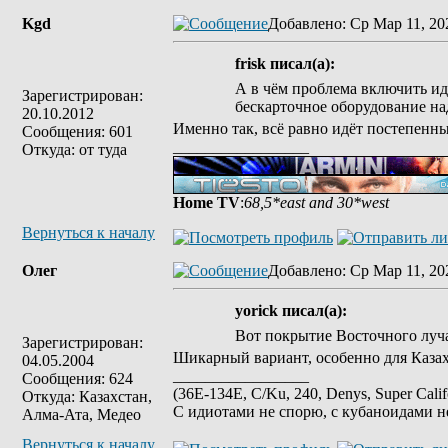
Kgd
Добавлено
: Ср Мар 11, 20
frisk писал(а):
А в чём проблема включить ид
Зарегистрирован:
бескарточное оборудование на
20.10.2012
Именно так, всё равно идёт постепенны
Сообщения: 601
_________________
Откуда: от туда
Home TV
:
68,5*east and 30*west
Вернуться к началу
Олег
Добавлено
: Ср Мар 11, 20
yorick писал(а):
Вот покрытие Восточного луч
Зарегистрирован:
Шикарный вариант, особенно для Казахс
04.05.2004
_________________
Сообщения: 624
(36E-134E, C/Ku, 240, Denys, Super Cal
Откуда: Казахстан,
С идиотами не спорю, с кубаноидами н
Алма-Ата, Медео
Вернуться к началу