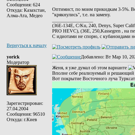
Сообщения: 624
Оптимист, по моим прикидкам 3-5%. Во 
Откуда: Казахстан,
"крякнулись", т.е. на замену.
Алма-Ата, Медео
_________________
(36E-134E, C/Ku, 240, Denys, Super Cali
PRO HEVC), (36E, 250,Kassegren , на пе
С идиотами не спорю, с кубаноидами н
Вернуться к началу
yorick
Добавлено
: Вт Мар 10, 20
Модератор
Женя, я уже думал об этом варианте
Вполне себе реализуемый и решающий м
Вот покрытие Восточного луча Турксат
Зарегистрирован:
27.04.2004
Сообщения: 96510
Откуда: г.Киев