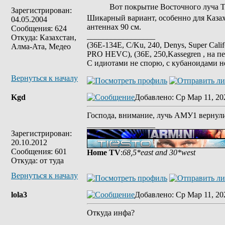
Вот покрытие Восточного луча Т
Зарегистрирован:
Шикарный вариант, особенно для Казах
04.05.2004
антеннах 90 см.
Сообщения: 624
_________________
Откуда: Казахстан,
(36E-134E, C/Ku, 240, Denys, Super Cali
Алма-Ата, Медео
PRO HEVC), (36E, 250,Kassegren , на пе
С идиотами не спорю, с кубаноидами н
Вернуться к началу
Kgd
Добавлено
: Ср Мар 11, 20
Господа, внимание, лучь АМУ1 вернули
_________________
Зарегистрирован:
20.10.2012
Сообщения: 601
Home TV
:
68,5*east and 30*west
Откуда: от туда
Вернуться к началу
lola3
Добавлено
: Ср Мар 11, 20
Откуда инфа?