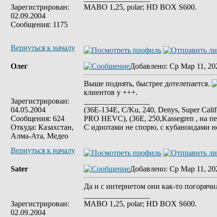
Зарегистрирован:
MABO 1,25, polar; HD BOX S600.
02.09.2004
Сообщения: 1175
Вернуться к началу
Олег
Добавлено
: Ср Мар 11, 20
Выше поднять, быстрее дотелепается.
клиентов у +++.
Зарегистрирован:
_________________
04.05.2004
(36E-134E, C/Ku, 240, Denys, Super Cali
Сообщения: 624
PRO HEVC), (36E, 250,Kassegren , на пе
Откуда: Казахстан,
С идиотами не спорю, с кубаноидами н
Алма-Ата, Медео
Вернуться к началу
Sater
Добавлено
: Ср Мар 11, 20
Да и с интернетом они как-то погорячил
_________________
Зарегистрирован:
MABO 1,25, polar; HD BOX S600.
02.09.2004