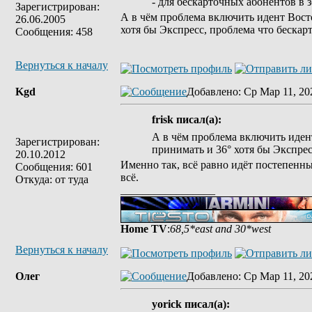
- для бескарточных абонентов в 
Зарегистрирован:
А в чём проблема включить идент Восто
26.06.2005
хотя бы Экспресс, проблема что бескар
Сообщения: 458
Вернуться к началу
Kgd
Добавлено
: Ср Мар 11, 20
frisk писал(а):
А в чём проблема включить иден
Зарегистрирован:
принимать и 36° хотя бы Экспрес
20.10.2012
Именно так, всё равно идёт постепенны
Сообщения: 601
всё.
Откуда: от туда
_________________
Home TV
:
68,5*east and 30*west
Вернуться к началу
Олег
Добавлено
: Ср Мар 11, 20
yorick писал(а):