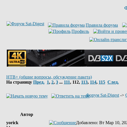
Ф
Правила форума
Профиль
НТВ+ (общие вопросы, обсуждение пакета)
На страницу
Пред.
1
,
2
,
3
...
111
,
112
,
113
,
114
,
115
След.
Форум Sat-Digest
->
Автор
yorick
Добавлено
: Вт Мар 10, 20