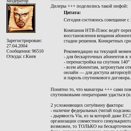
Модератор
Дилеры +++ поделились такой инфой:
Цитата:
Сегодня состоялось совещание с
Компания НТВ‑Плюс ведёт перего
восстановления вещания абонент
Зарегистрирован:
стадии решения. Конкретных срок
27.04.2004
Сообщения: 96510
Рекомендации на текущий момен
Откуда: г.Киев
- для бескарточных абонентов в 
- перенастройка на спутник 140°
- всем абонентам, затронутым о
онлайн — для доступа авторизуй
и пароль спутникового договора.
Понятно то, что манагеры +++ сами пок
спутниковыми операторами удасться (ил
2 усложняющих ситуёвину фактора:
- наличие федеральных (читай подсанкц
- дырявость Via, из за которой даже Е
организации совместного симулькрипта,
возможен, то ТОЛЬКО на бескарточном