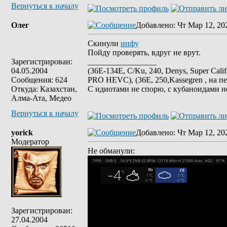
Вернуться к началу
Олег
Добавлено
: Чт Мар 12, 20
Скинули
инфу
Пойду проверять, вдруг не врут.
Зарегистрирован:
_________________
04.05.2004
(36E-134E, C/Ku, 240, Denys, Super Cali
Сообщения: 624
PRO HEVC), (36E, 250,Kassegren , на пе
Откуда: Казахстан,
С идиотами не спорю, с кубаноидами н
Алма-Ата, Медео
Вернуться к началу
yorick
Добавлено
: Чт Мар 12, 20
Модератор
Не обманули:
Зарегистрирован:
27.04.2004