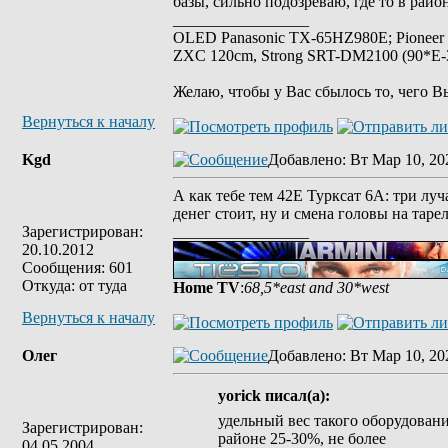
базы, сильно подозреваю, где то в райо
_________________
OLED Panasonic TX-65HZ980E; Pioneer
ZXC 120cm, Strong SRT-DM2100 (90*E-30
Желаю, чтобы у Вас сбылось то, чего В
Вернуться к началу
Kgd
Добавлено
: Вт Мар 10, 20
А как тебе тем 42Е Турксат 6А: три луча
денег стоит, ну и смена головы на таре
Зарегистрирован:
_________________
20.10.2012
Сообщения: 601
Откуда: от туда
Home TV
:
68,5*east and 30*west
Вернуться к началу
Олег
Добавлено
: Вт Мар 10, 20
yorick писал(а):
удельный вес такого оборудовани
Зарегистрирован:
районе 25-30%, не более
04.05.2004