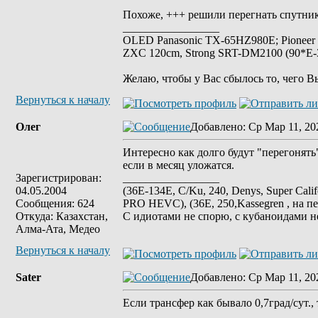
Похоже, +++ решили перегнать спутник
_________________
OLED Panasonic TX-65HZ980E; Pioneer
ZXC 120cm, Strong SRT-DM2100 (90*E-30
Желаю, чтобы у Вас сбылось то, чего В
Вернуться к началу
Олег
Добавлено
: Ср Мар 11, 20
Интересно как долго будут "перегонят
если в месяц уложатся.
Зарегистрирован:
_________________
04.05.2004
(36E-134E, C/Ku, 240, Denys, Super Cali
Сообщения: 624
PRO HEVC), (36E, 250,Kassegren , на пе
Откуда: Казахстан,
С идиотами не спорю, с кубаноидами н
Алма-Ата, Медео
Вернуться к началу
Sater
Добавлено
: Ср Мар 11, 20
Если трансфер как бывало 0,7град/сут., т
_________________