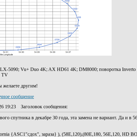
 LX-5090; Vu+ Duo 4K; AX HD61 4K; DM8000; поворотка Inverto
y TV
ы желаете другим!
26 19:23
Заголовок сообщения
:
вого спутника в декабре 30 года, эта замена не вариант. Да и в 
ifornia {ASC1"сдох", зараза} ), (58E,120),(80Е,180, 56E,120, HD 