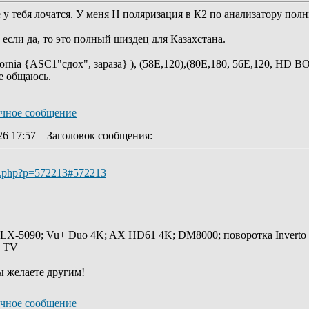
 у тебя лочатся. У меня Н поляризация в К2 по анализатору полн
если да, то это полный шиздец для Казахстана.
ifornia {ASC1"сдох", зараза} ), (58E,120),(80Е,180, 56E,120, HD 
е общаюсь.
26 17:57
Заголовок сообщения
:
ic.php?p=572213#572213
 LX-5090; Vu+ Duo 4K; AX HD61 4K; DM8000; поворотка Inverto
y TV
ы желаете другим!