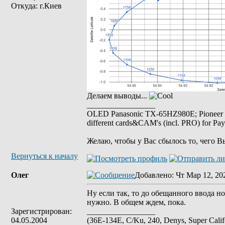
Откуда: г.Киев
Делаем выводы...
_________________
OLED Panasonic TX-65HZ980E; Pioneer
different cards&CAM's (incl. PRO) for Pa
Желаю, чтобы у Вас сбылось то, чего В
Вернуться к началу
Олег
Добавлено
: Чт Мар 12, 20
Ну если так, то до обещанного ввода но
нужно. В общем ждем, пока.
Зарегистрирован:
_________________
04.05.2004
(36E-134E, C/Ku, 240, Denys, Super Cal