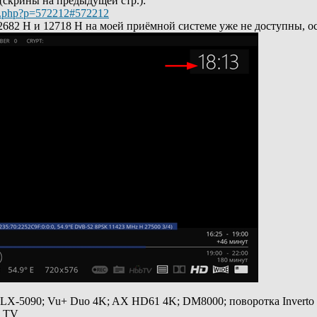
 (скрины на предыдущей стр.):
ic.php?p=572212#572212
82 Н и 12718 Н на моей приёмной системе уже не доступны, ост
 LX-5090; Vu+ Duo 4K; AX HD61 4K; DM8000; поворотка Inverto
y TV