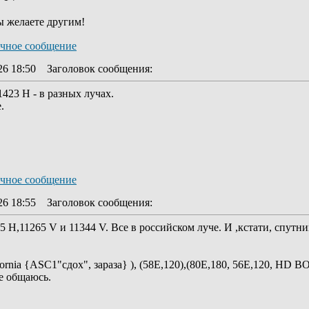
ы желаете другим!
26 18:50
Заголовок сообщения
:
1423 Н - в разных лучах.
.
26 18:55
Заголовок сообщения
:
 Н,11265 V и 11344 V. Все в российском луче. И ,кстати, спутни
ifornia {ASC1"сдох", зараза} ), (58E,120),(80Е,180, 56E,120, HD 
е общаюсь.