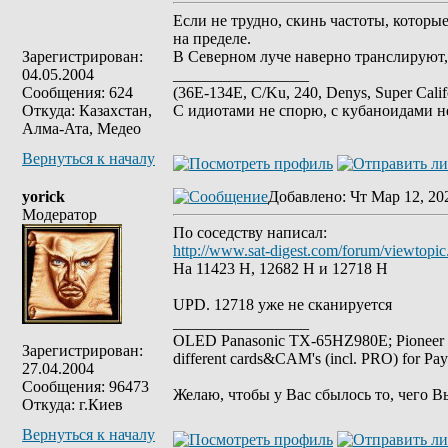
Если не трудно, скинь частоты, которые
на пределе.
Зарегистрирован:
В Северном луче наверно транслируют, 
04.05.2004
_________________
Сообщения: 624
(36E-134E, C/Ku, 240, Denys, Super Cal
Откуда: Казахстан,
С идиотами не спорю, с кубаноидами н
Алма-Ата, Медео
Вернуться к началу
yorick
Добавлено
: Чт Мар 12, 20
Модератор
По соседству написал:
http://www.sat-digest.com/forum/viewtop
На 11423 Н, 12682 Н и 12718 Н
UPD. 12718 уже не сканируется
_________________
OLED Panasonic TX-65HZ980E; Pioneer
Зарегистрирован:
different cards&CAM's (incl. PRO) for Pa
27.04.2004
Сообщения: 96473
Желаю, чтобы у Вас сбылось то, чего В
Откуда: г.Киев
Вернуться к началу