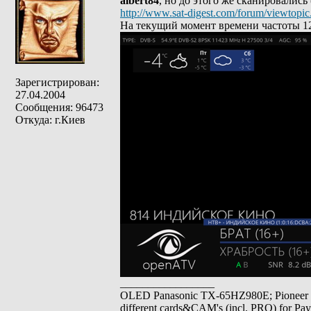
albert84
, но до этого же сканировались
http://www.sat-digest.com/forum/viewtop
На текущий момент времени частоты 126
Зарегистрирован:
27.04.2004
Сообщения: 96473
Откуда: г.Киев
_________________
OLED Panasonic TX-65HZ980E; Pioneer
different cards&CAM's (incl. PRO) for Pa