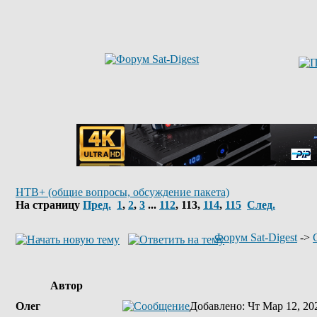
НТВ+ (общие вопросы, обсуждение пакета)
На страницу
Пред.
1
,
2
,
3
...
112
,
113
,
114
,
115
След.
Форум Sat-Digest
->
Автор
Олег
Добавлено
: Чт Мар 12, 20