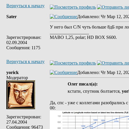
Вернуться к началу
Sater
Добавлено
: Чт Мар 12, 20
У него был C/N чуть больше 8дБ при ло
_________________
Зарегистрирован:
MABO 1,25, polar; HD BOX S600.
02.09.2004
Сообщения: 1175
Вернуться к началу
yorick
Добавлено
: Чт Мар 12, 20
Модератор
Олег писал(а):
кстати, спутник болтается,
yor
Да, спс - уже с коллегами разобрались 
00:
Зарегистрирован:
27.04.2004
Сообщения: 96473