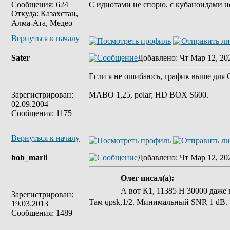
Сообщения: 624
С идиотами не спорю, с кубаноидами н
Откуда: Казахстан,
Алма-Ата, Медео
Вернуться к началу
Sater
Добавлено
: Чт Мар 12, 20
Если я не ошибаюсь, график выше для
_________________
Зарегистрирован:
MABO 1,25, polar; HD BOX S600.
02.09.2004
Сообщения: 1175
Вернуться к началу
bob_marli
Добавлено
: Чт Мар 12, 20
Олег писал(а):
А вот К1, 11385 Н 30000 даже 
Зарегистрирован:
Там qpsk,1/2. Минимальный SNR 1 dB.
19.03.2013
Сообщения: 1489