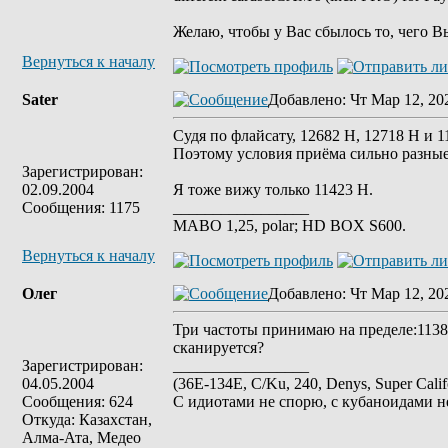
Желаю, чтобы у Вас сбылось то, чего В
Вернуться к началу
Sater
Добавлено
: Чт Мар 12, 20
Судя по флайсату, 12682 Н, 12718 Н и 1
Поэтому условия приёма сильно разные
Зарегистрирован:
02.09.2004
Я тоже вижу только 11423 Н.
Сообщения: 1175
_________________
MABO 1,25, polar; HD BOX S600.
Вернуться к началу
Олег
Добавлено
: Чт Мар 12, 20
Три частоты принимаю на пределе:11385
сканируется?
Зарегистрирован:
_________________
04.05.2004
(36E-134E, C/Ku, 240, Denys, Super Cal
Сообщения: 624
С идиотами не спорю, с кубаноидами н
Откуда: Казахстан,
Алма-Ата, Медео