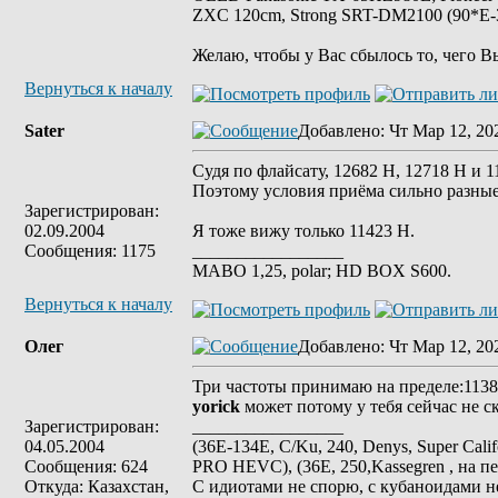
ZXC 120cm, Strong SRT-DM2100 (90*E-30
Желаю, чтобы у Вас сбылось то, чего В
Вернуться к началу
Sater
Добавлено
: Чт Мар 12, 20
Судя по флайсату, 12682 Н, 12718 Н и 1
Поэтому условия приёма сильно разные
Зарегистрирован:
02.09.2004
Я тоже вижу только 11423 Н.
Сообщения: 1175
_________________
MABO 1,25, polar; HD BOX S600.
Вернуться к началу
Олег
Добавлено
: Чт Мар 12, 20
Три частоты принимаю на пределе:11385
yorick
может потому у тебя сейчас не с
Зарегистрирован:
_________________
04.05.2004
(36E-134E, C/Ku, 240, Denys, Super Cali
Сообщения: 624
PRO HEVC), (36E, 250,Kassegren , на пе
Откуда: Казахстан,
С идиотами не спорю, с кубаноидами н