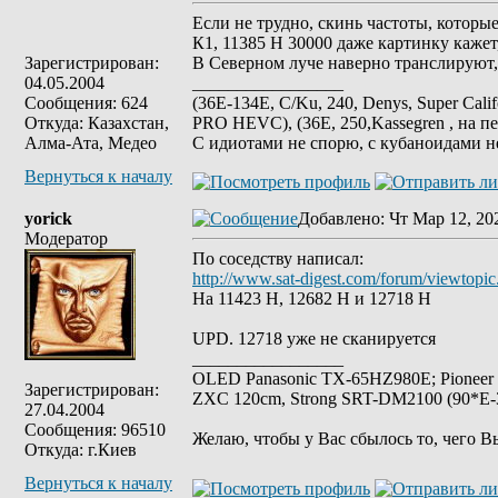
Если не трудно, скинь частоты, которые
К1, 11385 Н 30000 даже картинку кажет,
Зарегистрирован:
В Северном луче наверно транслируют, 
04.05.2004
_________________
Сообщения: 624
(36E-134E, C/Ku, 240, Denys, Super Cali
Откуда: Казахстан,
PRO HEVC), (36E, 250,Kassegren , на пе
Алма-Ата, Медео
С идиотами не спорю, с кубаноидами н
Вернуться к началу
yorick
Добавлено
: Чт Мар 12, 20
Модератор
По соседству написал:
http://www.sat-digest.com/forum/viewtop
На 11423 Н, 12682 Н и 12718 Н
UPD. 12718 уже не сканируется
_________________
OLED Panasonic TX-65HZ980E; Pioneer
Зарегистрирован:
ZXC 120cm, Strong SRT-DM2100 (90*E-30
27.04.2004
Сообщения: 96510
Желаю, чтобы у Вас сбылось то, чего В
Откуда: г.Киев
Вернуться к началу