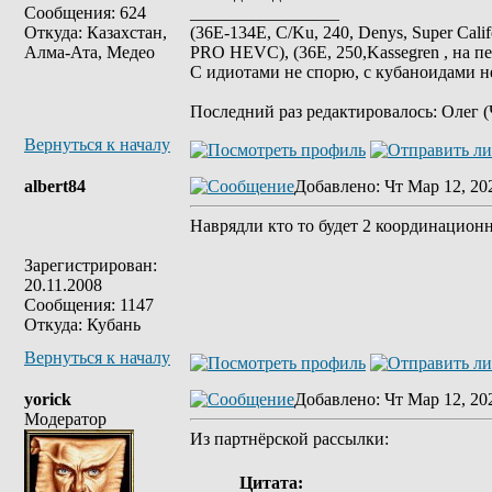
Сообщения: 624
_________________
Откуда: Казахстан,
(36E-134E, C/Ku, 240, Denys, Super Cali
Алма-Ата, Медео
PRO HEVC), (36E, 250,Kassegren , на пе
С идиотами не спорю, с кубаноидами н
Последний раз редактировалось: Олег (Ч
Вернуться к началу
albert84
Добавлено
: Чт Мар 12, 20
Наврядли кто то будет 2 координационны
Зарегистрирован:
20.11.2008
Сообщения: 1147
Откуда: Кубань
Вернуться к началу
yorick
Добавлено
: Чт Мар 12, 20
Модератор
Из партнёрской рассылки:
Цитата: