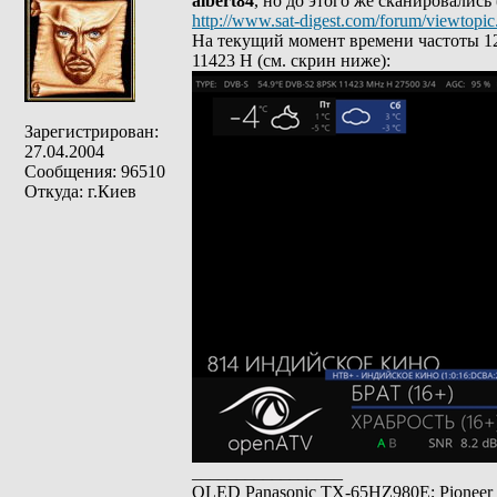
albert84
, но до этого же сканировались
http://www.sat-digest.com/forum/viewtop
На текущий момент времени частоты 12
11423 Н (см. скрин ниже):
Зарегистрирован:
27.04.2004
Сообщения: 96510
Откуда: г.Киев
_________________
OLED Panasonic TX-65HZ980E; Pioneer