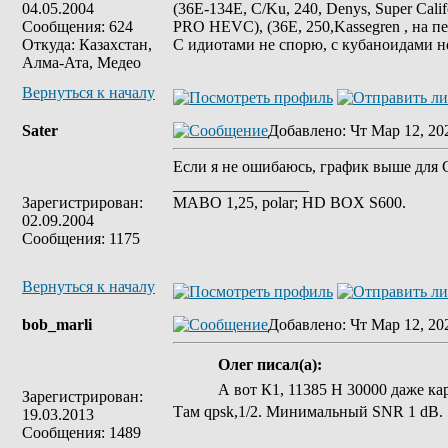
04.05.2004
(36E-134E, C/Ku, 240, Denys, Super Cali
Сообщения: 624
PRO HEVC), (36E, 250,Kassegren , на пе
Откуда: Казахстан,
С идиотами не спорю, с кубаноидами н
Алма-Ата, Медео
Вернуться к началу
Sater
Добавлено
: Чт Мар 12, 20
Если я не ошибаюсь, график выше для
_________________
Зарегистрирован:
MABO 1,25, polar; HD BOX S600.
02.09.2004
Сообщения: 1175
Вернуться к началу
bob_marli
Добавлено
: Чт Мар 12, 20
Олег писал(а):
А вот К1, 11385 Н 30000 даже ка
Зарегистрирован:
Там qpsk,1/2. Минимальный SNR 1 dB.
19.03.2013
Сообщения: 1489