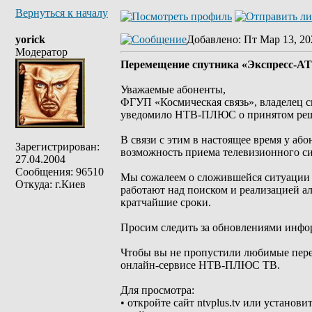
Вернуться к началу
yorick
Добавлено
: Пт Мар 13, 20
Модератор
Перемещение спутника «Экспресс‑АТ
Уважаемые абоненты,
ФГУП «Космическая связь», владелец с
уведомило НТВ‑ПЛЮС о принятом реше
В связи с этим в настоящее время у а
Зарегистрирован:
возможность приема телевизионного си
27.04.2004
Сообщения: 96510
Мы сожалеем о сложившейся ситуации 
Откуда: г.Киев
работают над поиском и реализацией а
кратчайшие сроки.
Просим следить за обновлениями инф
Чтобы вы не пропустили любимые перед
онлайн‑сервисе НТВ‑ПЛЮС ТВ.
Для просмотра:
• откройте сайт ntvplus.tv или устан