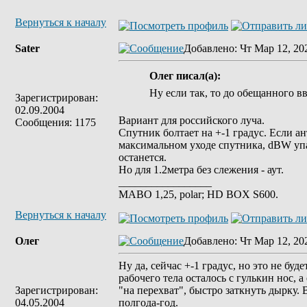
Вернуться к началу
Sater
Добавлено
: Чт Мар 12, 20
Олег писал(а):
Ну если так, то до обещанного вв
Зарегистрирован:
02.09.2004
Вариант для российского луча.
Сообщения: 1175
Спутник болтает на +-1 градус. Если ан
максимальном уходе спутника, dBW упа
останется.
Но для 1.2метра без слежения - аут.
_________________
MABO 1,25, polar; HD BOX S600.
Вернуться к началу
Олег
Добавлено
: Чт Мар 12, 20
Ну да, сейчас +-1 градус, но это не буд
рабочего тела осталось с гулькин нос, 
Зарегистрирован:
"на перехват", быстро заткнуть дырку. 
04.05.2004
полгода-год.