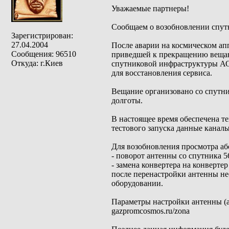
Уважаемые партнеры!
Сообщаем о возобновлении спу
Зарегистрирован:
27.04.2004
После аварии на космическом ап
Сообщения: 96510
приведшей к прекращению веща
Откуда: г.Киев
спутниковой инфраструктуры АО
для восстановления сервиса.
Вещание организовано со спутни
долготы.
В настоящее время обеспечена т
тестового запуска данные канал
Для возобновления просмотра аб
- поворот антенны со спутника 56°
- замена конвертера на конверте
после перенастройки антенны н
оборудовании.
Параметры настройки антенны (аз
gazpromcosmos.ru/zona