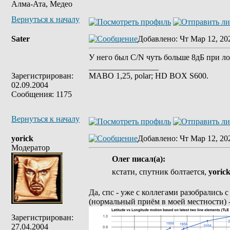
Алма-Ата, Медео
Вернуться к началу
Sater
Добавлено
: Чт Мар 12, 20
У него был C/N чуть больше 8дБ при ло
_________________
Зарегистрирован:
MABO 1,25, polar; HD BOX S600.
02.09.2004
Сообщения: 1175
Вернуться к началу
yorick
Добавлено
: Чт Мар 12, 20
Модератор
Олег писал(а):
кстати, спутник болтается,
yoric
Да, спс - уже с коллегами разобрались 
(нормальный приём в моей местности) - 
Зарегистрирован:
27.04.2004