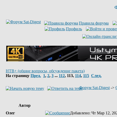
Ф
Правила форума
Профиль
НТВ+ (общие вопросы, обсуждение пакета)
На страницу
Пред.
1
,
2
,
3
...
112
,
113
,
114
,
115
След.
Форум Sat-Digest
->
Автор
Олег
Добавлено
: Чт Мар 12, 20