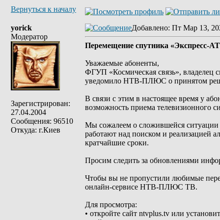
Вернуться к началу
yorick
Добавлено
: Пт Мар 13, 20
Модератор
Перемещение спутника «Экспресс‑АТ
Уважаемые абоненты,
ФГУП «Космическая связь», владелец с
уведомило НТВ‑ПЛЮС о принятом реше
В связи с этим в настоящее время у а
Зарегистрирован:
возможность приема телевизионного си
27.04.2004
Сообщения: 96510
Мы сожалеем о сложившейся ситуации 
Откуда: г.Киев
работают над поиском и реализацией а
кратчайшие сроки.
Просим следить за обновлениями инф
Чтобы вы не пропустили любимые перед
онлайн‑сервисе НТВ‑ПЛЮС ТВ.
Для просмотра:
• откройте сайт ntvplus.tv или устан