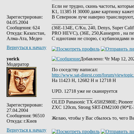
Если не трудно, скинь частоты, которые
К1, 11385 Н 30000 даже картинку кажет,
Зарегистрирован:
В Северном луче наверно транслируют, 
04.05.2004
_________________
Сообщения: 624
(36E-134E, C/Ku, 240, Denys, Super Cali
Откуда: Казахстан,
PRO HEVC), (36E, 250,Kassegren , на пе
Алма-Ата, Медео
С идиотами не спорю, с кубаноидами н
Вернуться к началу
yorick
Добавлено
: Чт Мар 12, 20
Модератор
По соседству написал:
http://www.sat-digest.com/forum/viewtop
На 11423 Н, 12682 Н и 12718 Н
UPD. 12718 уже не сканируется
_________________
OLED Panasonic TX-65HZ980E; Pioneer
Зарегистрирован:
ZXC 120cm, Strong SRT-DM2100 (90*E-30
27.04.2004
Сообщения: 96510
Желаю, чтобы у Вас сбылось то, чего В
Откуда: г.Киев
Вернуться к началу