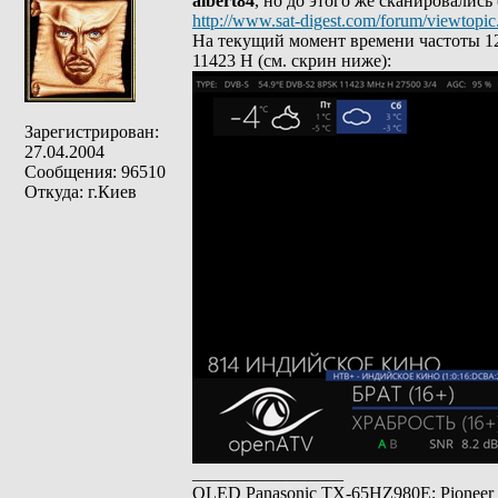
albert84
, но до этого же сканировались
http://www.sat-digest.com/forum/viewtop
На текущий момент времени частоты 12
11423 Н (см. скрин ниже):
Зарегистрирован:
27.04.2004
Сообщения: 96510
Откуда: г.Киев
_________________
OLED Panasonic TX-65HZ980E; Pioneer