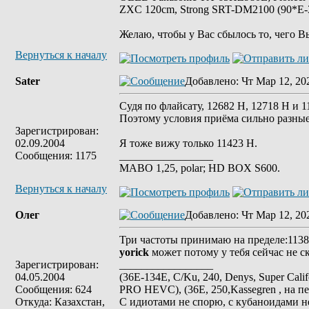
ZXC 120cm, Strong SRT-DM2100 (90*E-30
Желаю, чтобы у Вас сбылось то, чего В
Вернуться к началу
Sater
Добавлено
: Чт Мар 12, 20
Судя по флайсату, 12682 Н, 12718 Н и 1
Поэтому условия приёма сильно разные
Зарегистрирован:
02.09.2004
Я тоже вижу только 11423 Н.
Сообщения: 1175
_________________
MABO 1,25, polar; HD BOX S600.
Вернуться к началу
Олег
Добавлено
: Чт Мар 12, 20
Три частоты принимаю на пределе:11385
yorick
может потому у тебя сейчас не с
Зарегистрирован:
_________________
04.05.2004
(36E-134E, C/Ku, 240, Denys, Super Cali
Сообщения: 624
PRO HEVC), (36E, 250,Kassegren , на пе
Откуда: Казахстан,
С идиотами не спорю, с кубаноидами н