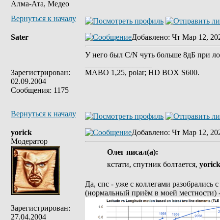
Алма-Ата, Медео
Вернуться к началу
Sater
Добавлено
: Чт Мар 12, 20
У него был C/N чуть больше 8дБ при ло
_________________
Зарегистрирован:
MABO 1,25, polar; HD BOX S600.
02.09.2004
Сообщения: 1175
Вернуться к началу
yorick
Добавлено
: Чт Мар 12, 20
Модератор
Олег писал(а):
кстати, спутник болтается,
yoric
Да, спс - уже с коллегами разобрались 
(нормальный приём в моей местности) - 
Зарегистрирован:
27.04.2004