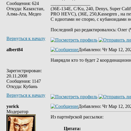
Сообщения: 624
_________________
Откуда: Казахстан,
(36E-134E, C/Ku, 240, Denys, Super Cali
Алма-Ата, Медео
PRO HEVC), (36E, 250,Kassegren , на пе
С идиотами не спорю, с кубаноидами н
Последний раз редактировалось: Олег (Ч
Вернуться к началу
albert84
Добавлено
: Чт Мар 12, 20
Наврядли кто то будет 2 координационны
Зарегистрирован:
20.11.2008
Сообщения: 1147
Откуда: Кубань
Вернуться к началу
yorick
Добавлено
: Чт Мар 12, 20
Модератор
Из партнёрской рассылки:
Цитата: