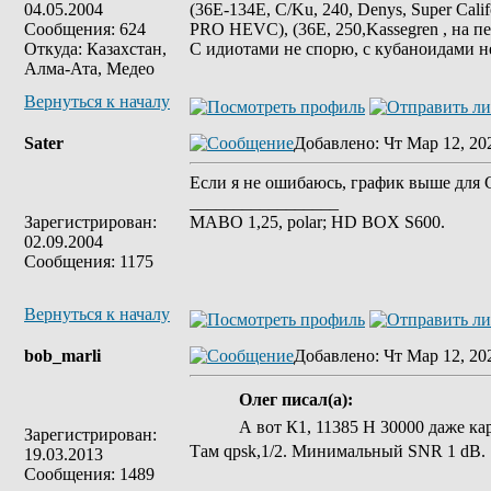
04.05.2004
(36E-134E, C/Ku, 240, Denys, Super Cali
Сообщения: 624
PRO HEVC), (36E, 250,Kassegren , на пе
Откуда: Казахстан,
С идиотами не спорю, с кубаноидами н
Алма-Ата, Медео
Вернуться к началу
Sater
Добавлено
: Чт Мар 12, 20
Если я не ошибаюсь, график выше для
_________________
Зарегистрирован:
MABO 1,25, polar; HD BOX S600.
02.09.2004
Сообщения: 1175
Вернуться к началу
bob_marli
Добавлено
: Чт Мар 12, 20
Олег писал(а):
А вот К1, 11385 Н 30000 даже ка
Зарегистрирован:
Там qpsk,1/2. Минимальный SNR 1 dB.
19.03.2013
Сообщения: 1489