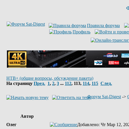
Ф
Правила форума
Профиль
НТВ+ (общие вопросы, обсуждение пакета)
На страницу
Пред.
1
,
2
,
3
...
112
,
113
,
114
,
115
След.
Форум Sat-Digest
->
Автор
Олег
Добавлено
: Чт Мар 12, 20