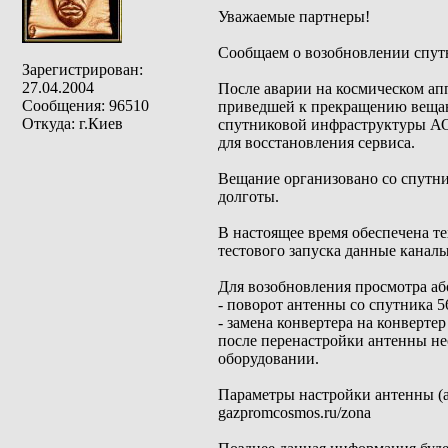
Уважаемые партнеры!
Сообщаем о возобновлении спу
Зарегистрирован:
27.04.2004
После аварии на космическом ап
Сообщения: 96510
приведшей к прекращению веща
Откуда: г.Киев
спутниковой инфраструктуры АО
для восстановления сервиса.
Вещание организовано со спутни
долготы.
В настоящее время обеспечена т
тестового запуска данные канал
Для возобновления просмотра аб
- поворот антенны со спутника 56°
- замена конвертера на конверте
после перенастройки антенны н
оборудовании.
Параметры настройки антенны (аз
gazpromcosmos.ru/zona