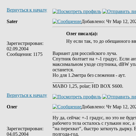
Вернуться к началу
Sater
Добавлено
: Чт Мар 12, 20
Олег писал(а):
Ну если так, то до обещанного вв
Зарегистрирован:
02.09.2004
Вариант для российского луча.
Сообщения: 1175
Спутник болтает на +-1 градус. Если ан
максимальном уходе спутника, dBW упа
останется.
Но для 1.2метра без слежения - аут.
_________________
MABO 1,25, polar; HD BOX S600.
Вернуться к началу
Олег
Добавлено
: Чт Мар 12, 20
Ну да, сейчас +-1 градус, но это не буд
рабочего тела осталось с гулькин нос, 
Зарегистрирован:
"на перехват", быстро заткнуть дырку. 
04.05.2004
полгода-год.