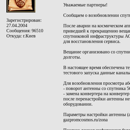
Уважаемые партнеры!
Сообщаем о возобновлении спу
Зарегистрирован:
27.04.2004
После аварии на космическом ап
Сообщения: 96510
приведшей к прекращению веща
Откуда: г.Киев
спутниковой инфраструктуры АО
для восстановления сервиса.
Вещание организовано со спутни
долготы.
В настоящее время обеспечена т
тестового запуска данные канал
Для возобновления просмотра аб
- поворот антенны со спутника 56°
- замена конвертера на конверте
после перенастройки антенны н
оборудовании.
Параметры настройки антенны (аз
gazpromcosmos.ru/zona