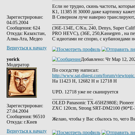
Если не трудно, скинь частоты, которые
К1, 11385 Н 30000 даже картинку кажет,
Зарегистрирован:
В Северном луче наверно транслируют, 
04.05.2004
_________________
Сообщения: 624
(36E-134E, C/Ku, 240, Denys, Super Cali
Откуда: Казахстан,
PRO HEVC), (36E, 250,Kassegren , на пе
Алма-Ата, Медео
С идиотами не спорю, с кубаноидами н
Вернуться к началу
yorick
Добавлено
: Чт Мар 12, 20
Модератор
По соседству написал:
http://www.sat-digest.com/forum/viewtop
На 11423 Н, 12682 Н и 12718 Н
UPD. 12718 уже не сканируется
_________________
OLED Panasonic TX-65HZ980E; Pioneer
Зарегистрирован:
ZXC 120cm, Strong SRT-DM2100 (90*E-30
27.04.2004
Сообщения: 96510
Желаю, чтобы у Вас сбылось то, чего В
Откуда: г.Киев
Вернуться к началу