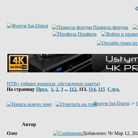
Ф
Правила форума
Профиль
НТВ+ (общие вопросы, обсуждение пакета)
На страницу
Пред.
1
,
2
,
3
...
112
,
113
,
114
,
115
След.
Форум Sat-Digest
->
Автор
Олег
Добавлено
: Чт Мар 12, 20