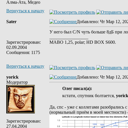
Алма-Ата, Медео
Вернуться к началу
Sater
Добавлено
: Чт Мар 12, 20
У него был C/N чуть больше 8дБ при ло
_________________
Зарегистрирован:
MABO 1,25, polar; HD BOX S600.
02.09.2004
Сообщения: 1175
Вернуться к началу
yorick
Добавлено
: Чт Мар 12, 20
Модератор
Олег писал(а):
кстати, спутник болтается,
yoric
Да, спс - уже с коллегами разобрались 
(нормальный приём в моей местности) - 
Зарегистрирован:
27.04.2004