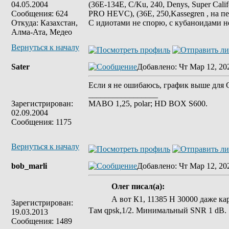
04.05.2004
(36E-134E, C/Ku, 240, Denys, Super Cali
Сообщения: 624
PRO HEVC), (36E, 250,Kassegren , на пе
Откуда: Казахстан,
С идиотами не спорю, с кубаноидами н
Алма-Ата, Медео
Вернуться к началу
Sater
Добавлено
: Чт Мар 12, 20
Если я не ошибаюсь, график выше для
_________________
Зарегистрирован:
MABO 1,25, polar; HD BOX S600.
02.09.2004
Сообщения: 1175
Вернуться к началу
bob_marli
Добавлено
: Чт Мар 12, 20
Олег писал(а):
А вот К1, 11385 Н 30000 даже ка
Зарегистрирован:
Там qpsk,1/2. Минимальный SNR 1 dB.
19.03.2013
Сообщения: 1489