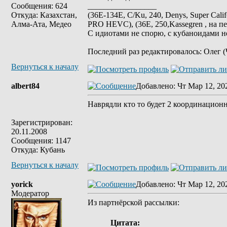
Сообщения: 624
_________________
Откуда: Казахстан,
(36E-134E, C/Ku, 240, Denys, Super Cali
Алма-Ата, Медео
PRO HEVC), (36E, 250,Kassegren , на пе
С идиотами не спорю, с кубаноидами н
Последний раз редактировалось: Олег (Ч
Вернуться к началу
albert84
Добавлено
: Чт Мар 12, 20
Наврядли кто то будет 2 координационны
Зарегистрирован:
20.11.2008
Сообщения: 1147
Откуда: Кубань
Вернуться к началу
yorick
Добавлено
: Чт Мар 12, 20
Модератор
Из партнёрской рассылки:
Цитата: