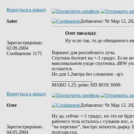
Вернуться к началу
Sater
Добавлено
: Чт Мар 12, 20
Олег писал(а):
Ну если так, то до обещанного вв
Зарегистрирован:
02.09.2004
Вариант для российского луча.
Сообщения: 1175
Спутник болтает на +-1 градус. Если ан
максимальном уходе спутника, dBW упа
останется.
Но для 1.2метра без слежения - аут.
_________________
MABO 1,25, polar; HD BOX S600.
Вернуться к началу
Олег
Добавлено
: Чт Мар 12, 20
Ну да, сейчас +-1 градус, но это не буд
рабочего тела осталось с гулькин нос, 
Зарегистрирован:
"на перехват", быстро заткнуть дырку. 
04.05.2004
полгода-год.