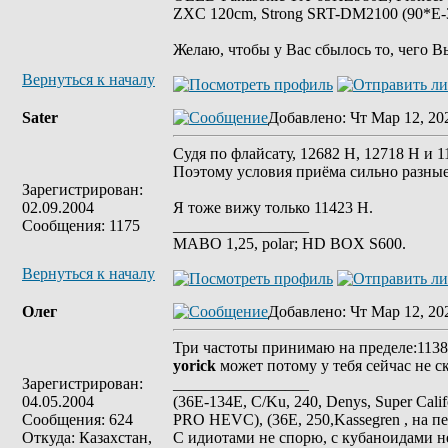
ZXC 120cm, Strong SRT-DM2100 (90*E-30
Желаю, чтобы у Вас сбылось то, чего В
Вернуться к началу
Sater
Добавлено
: Чт Мар 12, 20
Судя по флайсату, 12682 Н, 12718 Н и 1
Поэтому условия приёма сильно разные
Зарегистрирован:
02.09.2004
Я тоже вижу только 11423 Н.
Сообщения: 1175
_________________
MABO 1,25, polar; HD BOX S600.
Вернуться к началу
Олег
Добавлено
: Чт Мар 12, 20
Три частоты принимаю на пределе:11385
yorick
может потому у тебя сейчас не с
Зарегистрирован:
_________________
04.05.2004
(36E-134E, C/Ku, 240, Denys, Super Cali
Сообщения: 624
PRO HEVC), (36E, 250,Kassegren , на пе
Откуда: Казахстан,
С идиотами не спорю, с кубаноидами н