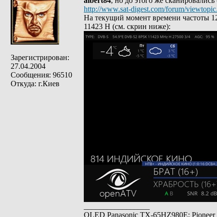
albert84
, но до этого же сканировались
http://www.sat-digest.com/forum/viewtop
На текущий момент времени частоты 12
11423 Н (см. скрин ниже):
Зарегистрирован:
27.04.2004
Сообщения: 96510
Откуда: г.Киев
_________________
OLED Panasonic TX-65HZ980E; Pioneer