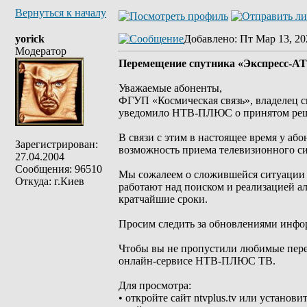
Вернуться к началу
yorick
Добавлено
: Пт Мар 13, 20
Модератор
Перемещение спутника «Экспресс‑АТ
Уважаемые абоненты,
ФГУП «Космическая связь», владелец с
уведомило НТВ‑ПЛЮС о принятом реше
В связи с этим в настоящее время у а
Зарегистрирован:
возможность приема телевизионного си
27.04.2004
Сообщения: 96510
Мы сожалеем о сложившейся ситуации 
Откуда: г.Киев
работают над поиском и реализацией а
кратчайшие сроки.
Просим следить за обновлениями инф
Чтобы вы не пропустили любимые перед
онлайн‑сервисе НТВ‑ПЛЮС ТВ.
Для просмотра:
• откройте сайт ntvplus.tv или устан