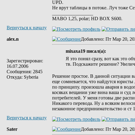
UPD.
Не врут таблицы в потоке. Луч тоже С
_________________
MABO 1,25, polar; HD BOX S600.
Вернуться к началу
alex.n
Добавлено
: Пт Мар 20, 20
mixaxa19 писал(а):
Я это понял сразу, вот как это о
Зарегистрирован:
тв. Подскажите решение? Увелич
16.07.2006
Сообщения: 2845
Решение простое. В данной ситуации ваш
Откуда: Syberia
еще сомневается, что найдутся юристы ,
по принципу. произошла авария в водо
косяках вещании уже вина ваша и суд ле
потребителей. У меня готовы две распи
Никакого перевода. Ну а всяким велос
незаконное предпринимательство и ст 
Вернуться к началу
Sater
Добавлено
: Пт Мар 20, 20