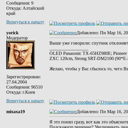
Сообщения: 9
Откуда: Алтайский
край
Вернуться к началу
yorick
Добавлено
: Пн Мар 16, 20
Модератор
Выше уже говорили: спутник отклоняет
_________________
OLED Panasonic TX-65HZ980E; Pioneer
ZXC 120cm, Strong SRT-DM2100 (90*E-30
Желаю, чтобы у Вас сбылось то, чего В
Зарегистрирован:
27.04.2004
Сообщения: 96510
Откуда: г.Киев
Вернуться к началу
mixaxa19
Добавлено
: Пн Мар 16, 20
Я это понял сразу, вот как это объяснит
Подскажите решение? Увеличивать диа