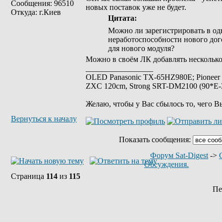
Сообщения: 96510
новых поставок уже не будет.
Откуда: г.Киев
Цитата:
Можно ли зарегистрировать в одн
неработоспособности нового дого
для нового модуля?
Можно в своём ЛК добавлять несколько
_________________
OLED Panasonic TX-65HZ980E; Pioneer
ZXC 120cm, Strong SRT-DM2100 (90*E-30
Желаю, чтобы у Вас сбылось то, чего В
Вернуться к началу
Показать сообщения:
Форум Sat-Digest
->
Обсуждения.
Страница
114
из
115
Пе