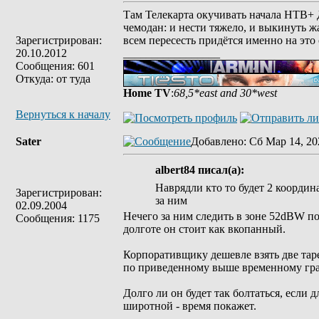
Там Телекарта окучивать начала НТВ+ Д
чемодан: и нести тяжело, и выкинуть жа
Зарегистрирован:
всем пересесть придётся именно на это
20.10.2012
_________________
Сообщения: 601
Откуда: от туда
Home TV
:
68,5*east and 30*west
Вернуться к началу
Sater
Добавлено
: Сб Мар 14, 20
albert84 писал(а):
Наврядли кто то будет 2 координ
Зарегистрирован:
за ним
02.09.2004
Нечего за ним следить в зоне 52dBW пока
Сообщения: 1175
долготе он стоит как вкопанный.
Корпоративщику дешевле взять две тарел
по приведенному выше временному граф
Долго ли он будет так болтаться, если 
широтной - время покажет.
_________________