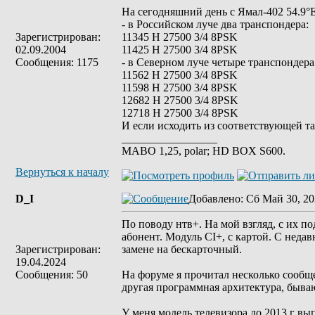
На сегодняшний день с Ямал-402 54.9°
- в Российском луче два транспондера:
Зарегистрирован:
11345 H 27500 3/4 8PSK
02.09.2004
11425 H 27500 3/4 8PSK
Сообщения: 1175
- в Северном луче четыре транспондера
11562 H 27500 3/4 8PSK
11598 H 27500 3/4 8PSK
12682 Н 27500 3/4 8PSK
12718 H 27500 3/4 8PSK
И если исходить из соответствующей т
_________________
MABO 1,25, polar; HD BOX S600.
Вернуться к началу
D_I
Добавлено
: Сб Май 30, 20
По поводу нтв+. На мой взгляд, с их п
абонент. Модуль CI+, с картой. С неда
Зарегистрирован:
замене на бескарточный.
19.04.2024
Сообщения: 50
На форуме я прочитал несколько сообщ
другая программная архитектура, бываю
У меня модель телевизора до 2013 г вы