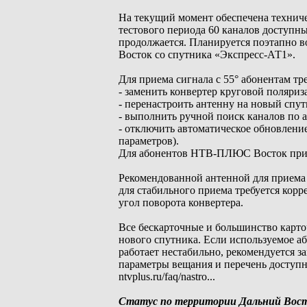
На текущий момент обеспечена техниче
тестового периода 60 каналов доступн
продолжается. Планируется поэтапно 
Восток со спутника «Экспресс-АТ1».
Для приема сигнала с 55° абонентам тре
- заменить конвертер круговой поляри
- перенастроить антенну на новый спут
- выполнить ручной поиск каналов по 
- отключить автоматическое обновление
параметров).
Для абонентов НТВ-ПЛЮС Восток при пе
Рекомендованной антенной для приема с
для стабильного приема требуется кор
угол поворота конвертера.
Все бескарточные и большинство карто
нового спутника. Если используемое а
работает нестабильно, рекомендуется 
параметры вещания и перечень досту
ntvplus.ru/faq/nastro...
Статус по территории Дальний Вос