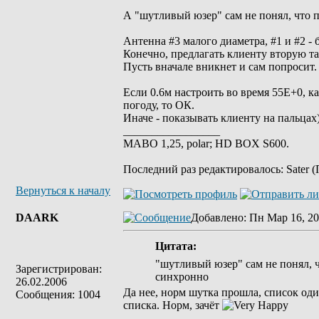
А "шутливый юзер" сам не понял, что п
Антенна #3 малого диаметра, #1 и #2 -
Конечно, предлагать клиенту вторую та
Пусть вначале вникнет и сам попросит.
Если 0.6м настроить во время 55Е+0, к
погоду, то ОК.
Иначе - показывать клиенту на пальцах
_________________
MABO 1,25, polar; HD BOX S600.
Последний раз редактировалось: Sater (
Вернуться к началу
DAARK
Добавлено
: Пн Мар 16, 20
Цитата:
"шутливый юзер" сам не понял, ч
Зарегистрирован:
синхронно
26.02.2006
Да нее, норм шутка прошла, список оди
Сообщения: 1004
списка. Норм, зачёт