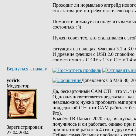
Проходит ли нормально апгрейд нового 
его активации потребуется телевизор 
Помогите пожалуйста получить важный 
состояться : ))
Нужен совет тех, кто сталкивался с это
ситуация на пальцах. Флешки 3.1 и 3.0
И древние флешки с USB 2.0 спокойно 
совместимость. С CI+ v.1.3 и CI+ v.1.4
Вернуться к началу
yorick
Добавлено
: Сб Май 30, 20
Модератор
Да, бескарточный CAM CTI - это v1.4 (н
Однозначно ̶в̶а̶н̶г̶о̶в̶а̶т̶ь̶ предсказат
невозможно; нужно пробовать эмпиричес
поддержкой CI+ этот САМ работает бе
Pro).
В моём ТВ Панасе 2020 года выпуска, 
получилось и он работает, однако при 
Зарегистрирован:
при штатной работе в 4 сек. с другими
27.04.2004
Сейчас самая большая проблема - успет