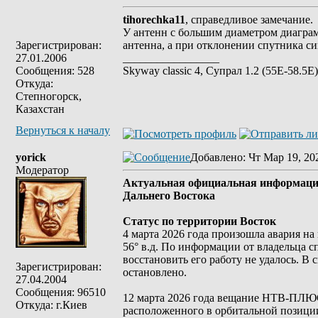
tihorechka11
, справедливое замечание.
У антенн с большим диаметром диаграм
Зарегистрирован:
антенна, а при отклонении спутника си
27.01.2006
_________________
Сообщения: 528
Skyway classic 4, Супрал 1.2 (55E-58.5E
Откуда:
Степногорск,
Казахстан
Вернуться к началу
yorick
Добавлено
: Чт Мар 19, 20
Модератор
Актуальная официальная информаци
Дальнего Востока
Статус по территории Восток
4 марта 2026 года произошла авария н
56° в.д. По информации от владельца
восстановить его работу не удалось. 
Зарегистрирован:
остановлено.
27.04.2004
Сообщения: 96510
12 марта 2026 года вещание НТВ-ПЛЮС
Откуда: г.Киев
расположенного в орбитальной позиции