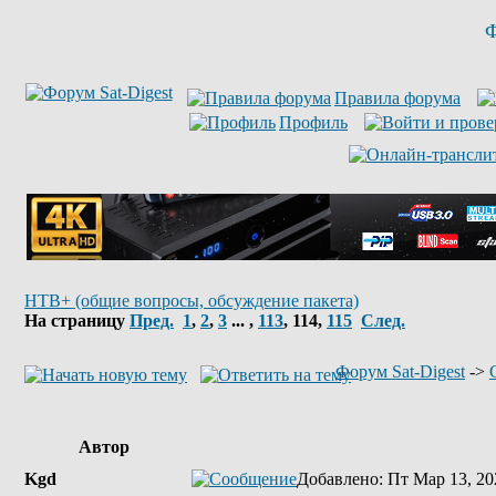
Ф
Правила форума
Профиль
НТВ+ (общие вопросы, обсуждение пакета)
На страницу
Пред.
1
,
2
,
3
... ,
113
,
114
,
115
След.
Форум Sat-Digest
->
Автор
Kgd
Добавлено
: Пт Мар 13, 20