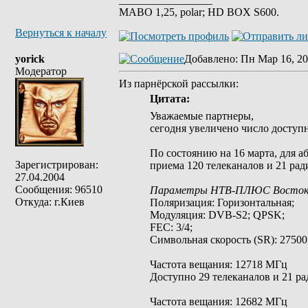
MABO 1,25, polar; HD BOX S600.
Вернуться к началу
yorick
Добавлено
: Пн Мар 16, 20
Модератор
Из парнёрской рассылки:
Цитата:
Уважаемые партнеры,
сегодня увеличено число доступ
По состоянию на 16 марта, для
Зарегистрирован:
приема 120 телеканалов и 21 рад
27.04.2004
Сообщения: 96510
Параметры НТВ-ПЛЮС Восток 
Откуда: г.Киев
Поляризация: Горизонтальная;
Модуляция: DVB-S2; QPSK;
FEC: 3/4;
Символьная скорость (SR): 27500
Частота вещания: 12718 МГц
Доступно 29 телеканалов и 21 ра
Частота вещания: 12682 МГц