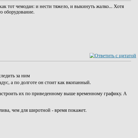
ак тот чемодан: и нести тяжело, и выкинуть жалко... Хотя
то оборудование.
следить за ним
адус, а по долготе он стоит как вкопанный.
з настроить их по приведенному выше временному графику. А
лива, чем для широтной - время покажет.