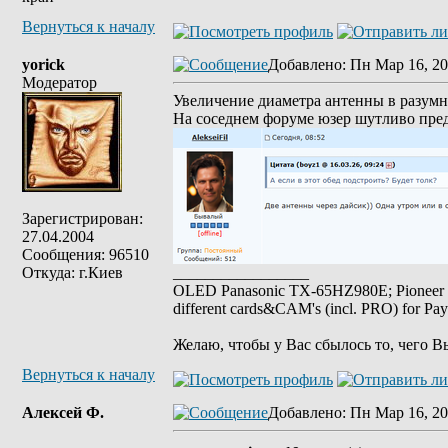
Вернуться к началу
yorick
Добавлено
: Пн Мар 16, 20
Модератор
Увеличение диаметра антенны в разумн
На соседнем форуме юзер шутливо пре
Зарегистрирован:
27.04.2004
Сообщения: 96510
Откуда: г.Киев
_________________
OLED Panasonic TX-65HZ980E; Pioneer
different cards&CAM's (incl. PRO) for Pa
Желаю, чтобы у Вас сбылось то, чего В
Вернуться к началу
Алексей Ф.
Добавлено
: Пн Мар 16, 20