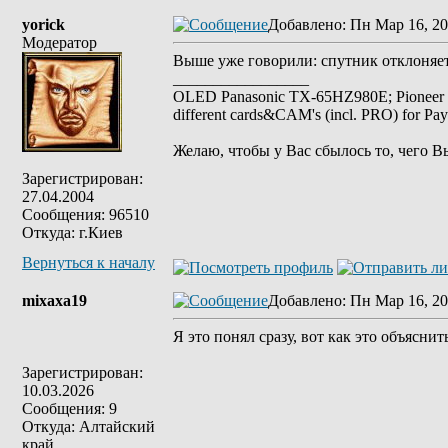
yorick
Добавлено
: Пн Мар 16, 20
Модератор
Выше уже говорили: спутник отклоняет
_________________
OLED Panasonic TX-65HZ980E; Pioneer
different cards&CAM's (incl. PRO) for Pa
Желаю, чтобы у Вас сбылось то, чего В
Зарегистрирован:
27.04.2004
Сообщения: 96510
Откуда: г.Киев
Вернуться к началу
mixaxa19
Добавлено
: Пн Мар 16, 20
Я это понял сразу, вот как это объясни
Зарегистрирован:
10.03.2026
Сообщения: 9
Откуда: Алтайский
край