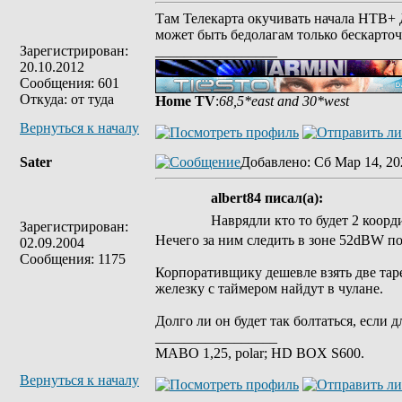
Там Телекарта окучивать начала НТВ+ Д
может быть бедолагам только бескарточ
Зарегистрирован:
_________________
20.10.2012
Сообщения: 601
Откуда: от туда
Home TV
:
68,5*east and 30*west
Вернуться к началу
Sater
Добавлено
: Сб Мар 14, 20
albert84 писал(а):
Наврядли кто то будет 2 коорд
Зарегистрирован:
Нечего за ним следить в зоне 52dBW пок
02.09.2004
Сообщения: 1175
Корпоративщику дешевле взять две таре
железку с таймером найдут в чулане.
Долго ли он будет так болтаться, если 
_________________
MABO 1,25, polar; HD BOX S600.
Вернуться к началу