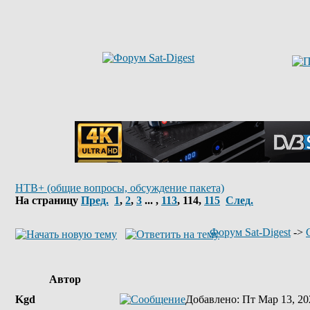
НТВ+ (общие вопросы, обсуждение пакета)
На страницу
Пред.
1
,
2
,
3
... ,
113
,
114
,
115
След.
Форум Sat-Digest
->
Автор
Kgd
Добавлено
: Пт Мар 13, 20