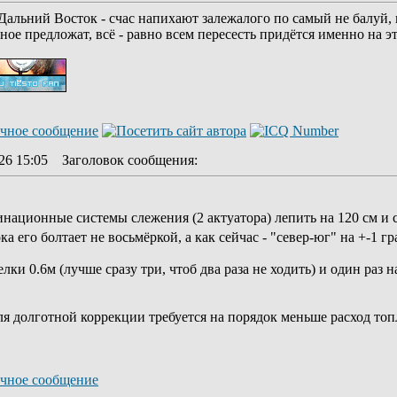
альний Восток - счас напихают залежалого по самый не балуй, к
ное предложат, всё - равно всем пересесть придётся именно на э
26 15:05
Заголовок сообщения
:
инационные системы слежения (2 актуатора) лепить на 120 см и 
а его болтает не восьмёркой, а как сейчас - "север-юг" на +-1 гр
лки 0.6м (лучше сразу три, чтоб два раза не ходить) и один ра
для долготной коррекции требуется на порядок меньше расход топ