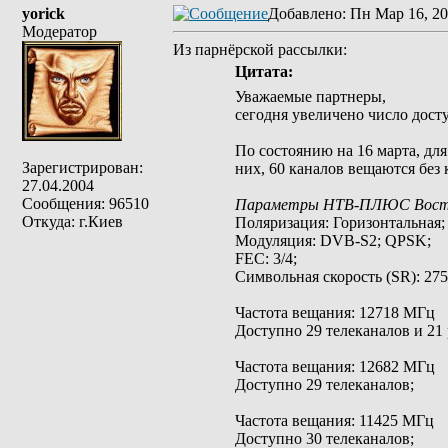
yorick
Добавлено
: Пн Мар 16, 20
Модератор
Из парнёрской рассылки:
Цитата:
Уважаемые партнеры,
сегодня увеличено число дост
По состоянию на 16 марта, д
Зарегистрирован:
них, 60 каналов вещаются без 
27.04.2004
Сообщения: 96510
Параметры НТВ-ПЛЮС Восто
Откуда: г.Киев
Поляризация: Горизонтальная;
Модуляция: DVB-S2; QPSK;
FEC: 3/4;
Символьная скорость (SR): 275
Частота вещания: 12718 МГц
Доступно 29 телеканалов и 21
Частота вещания: 12682 МГц
Доступно 29 телеканалов;
Частота вещания: 11425 МГц
Доступно 30 телеканалов;