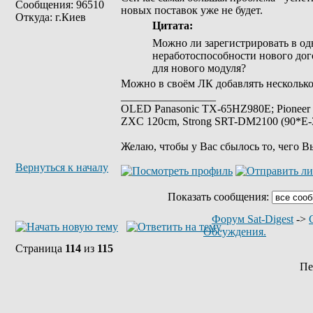
Сообщения: 96510
новых поставок уже не будет.
Откуда: г.Киев
Цитата:
Можно ли зарегистрировать в одн
неработоспособности нового дого
для нового модуля?
Можно в своём ЛК добавлять несколько
_________________
OLED Panasonic TX-65HZ980E; Pioneer
ZXC 120cm, Strong SRT-DM2100 (90*E-30
Желаю, чтобы у Вас сбылось то, чего В
Вернуться к началу
Показать сообщения:
Форум Sat-Digest
->
Обсуждения.
Страница
114
из
115
Пе