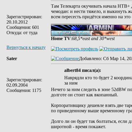
Там Телекарта окучивать начала НТВ+ Д
чемодан: и нести тяжело, и выкинуть жа
Зарегистрирован:
всем пересесть придётся именно на это
20.10.2012
_________________
Сообщения: 601
Откуда: от туда
Home TV
:
68,5*east and 30*west
Вернуться к началу
Sater
Добавлено
: Сб Мар 14, 20
albert84 писал(а):
Наврядли кто то будет 2 координ
Зарегистрирован:
за ним
02.09.2004
Нечего за ним следить в зоне 52dBW пока
Сообщения: 1175
долготе он стоит как вкопанный.
Корпоративщику дешевле взять две тарел
по приведенному выше временному граф
Долго ли он будет так болтаться, если 
широтной - время покажет.
_________________