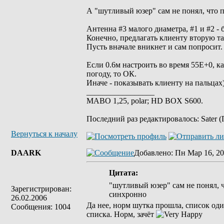
А "шутливый юзер" сам не понял, что п
Антенна #3 малого диаметра, #1 и #2 -
Конечно, предлагать клиенту вторую та
Пусть вначале вникнет и сам попросит.
Если 0.6м настроить во время 55Е+0, к
погоду, то ОК.
Иначе - показывать клиенту на пальцах
_________________
MABO 1,25, polar; HD BOX S600.
Последний раз редактировалось: Sater (
Вернуться к началу
DAARK
Добавлено
: Пн Мар 16, 20
Цитата:
"шутливый юзер" сам не понял, ч
Зарегистрирован:
синхронно
26.02.2006
Да нее, норм шутка прошла, список оди
Сообщения: 1004
списка. Норм, зачёт