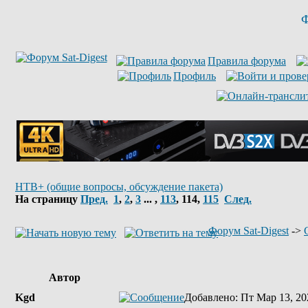
Ф
Правила форума
Профиль
НТВ+ (общие вопросы, обсуждение пакета)
На страницу
Пред.
1
,
2
,
3
... ,
113
,
114
,
115
След.
Форум Sat-Digest
->
Автор
Kgd
Добавлено
: Пт Мар 13, 20