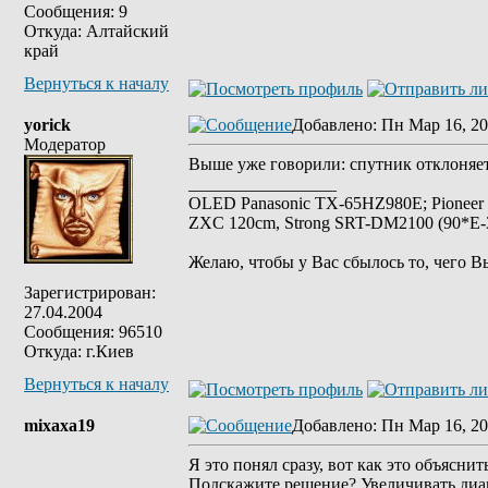
Сообщения: 9
Откуда: Алтайский
край
Вернуться к началу
yorick
Добавлено
: Пн Мар 16, 20
Модератор
Выше уже говорили: спутник отклоняет
_________________
OLED Panasonic TX-65HZ980E; Pioneer
ZXC 120cm, Strong SRT-DM2100 (90*E-30
Желаю, чтобы у Вас сбылось то, чего В
Зарегистрирован:
27.04.2004
Сообщения: 96510
Откуда: г.Киев
Вернуться к началу
mixaxa19
Добавлено
: Пн Мар 16, 20
Я это понял сразу, вот как это объяснит
Подскажите решение? Увеличивать диа