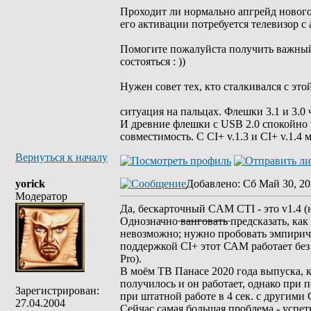
Проходит ли нормально апгрейд нового 
его активации потребуется телевизор 
Помогите пожалуйста получить важный 
состояться : ))
Нужен совет тех, кто сталкивался с это
ситуация на пальцах. Флешки 3.1 и 3.0
И древние флешки с USB 2.0 спокойно 
совместимость. С CI+ v.1.3 и CI+ v.1.4
Вернуться к началу
yorick
Добавлено
: Сб Май 30, 20
Модератор
Да, бескарточный CAM CTI - это v1.4 (н
Однозначно ̶в̶а̶н̶г̶о̶в̶а̶т̶ь̶ предсказат
невозможно; нужно пробовать эмпиричес
поддержкой CI+ этот САМ работает бе
Pro).
В моём ТВ Панасе 2020 года выпуска, 
получилось и он работает, однако при 
Зарегистрирован:
при штатной работе в 4 сек. с другими
27.04.2004
Сейчас самая большая проблема - успет