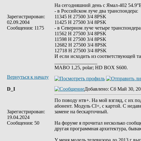
На сегодняшний день с Ямал-402 54.9°
- в Российском луче два транспондера:
Зарегистрирован:
11345 H 27500 3/4 8PSK
02.09.2004
11425 H 27500 3/4 8PSK
Сообщения: 1175
- в Северном луче четыре транспондера
11562 H 27500 3/4 8PSK
11598 H 27500 3/4 8PSK
12682 Н 27500 3/4 8PSK
12718 H 27500 3/4 8PSK
И если исходить из соответствующей т
_________________
MABO 1,25, polar; HD BOX S600.
Вернуться к началу
D_I
Добавлено
: Сб Май 30, 20
По поводу нтв+. На мой взгляд, с их п
абонент. Модуль CI+, с картой. С неда
Зарегистрирован:
замене на бескарточный.
19.04.2024
Сообщения: 50
На форуме я прочитал несколько сообщ
другая программная архитектура, бываю
У меня модель телевизора до 2013 г вы