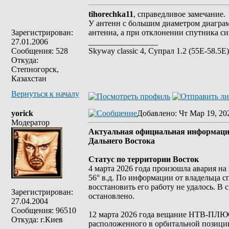
tihorechka11
, справедливое замечание.
У антенн с большим диаметром диаграм
Зарегистрирован:
антенна, а при отклонении спутника си
27.01.2006
_________________
Сообщения: 528
Skyway classic 4, Супрал 1.2 (55E-58.5E
Откуда:
Степногорск,
Казахстан
Вернуться к началу
yorick
Добавлено
: Чт Мар 19, 20
Модератор
Актуальная официальная информаци
Дальнего Востока
Статус по территории Восток
4 марта 2026 года произошла авария н
56° в.д. По информации от владельца
восстановить его работу не удалось. 
Зарегистрирован:
остановлено.
27.04.2004
Сообщения: 96510
12 марта 2026 года вещание НТВ-ПЛЮС
Откуда: г.Киев
расположенного в орбитальной позиции