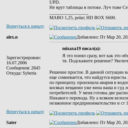
UPD.
Не врут таблицы в потоке. Луч тоже С
_________________
MABO 1,25, polar; HD BOX S600.
Вернуться к началу
alex.n
Добавлено
: Пт Мар 20, 20
mixaxa19 писал(а):
Я это понял сразу, вот как это о
Зарегистрирован:
тв. Подскажите решение? Увелич
16.07.2006
Сообщения: 2845
Решение простое. В данной ситуации ваш
Откуда: Syberia
еще сомневается, что найдутся юристы ,
по принципу. произошла авария в водо
косяках вещании уже вина ваша и суд ле
потребителей. У меня готовы две распи
Никакого перевода. Ну а всяким велос
незаконное предпринимательство и ст 
Вернуться к началу
Sater
Добавлено
: Пт Мар 20, 20