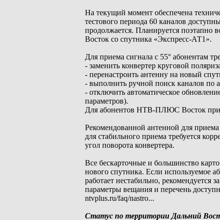
На текущий момент обеспечена техниче
тестового периода 60 каналов доступн
продолжается. Планируется поэтапно 
Восток со спутника «Экспресс-АТ1».
Для приема сигнала с 55° абонентам тре
- заменить конвертер круговой поляри
- перенастроить антенну на новый спут
- выполнить ручной поиск каналов по 
- отключить автоматическое обновление
параметров).
Для абонентов НТВ-ПЛЮС Восток при пе
Рекомендованной антенной для приема с
для стабильного приема требуется кор
угол поворота конвертера.
Все бескарточные и большинство карто
нового спутника. Если используемое а
работает нестабильно, рекомендуется 
параметры вещания и перечень досту
ntvplus.ru/faq/nastro...
Статус по территории Дальний Вос