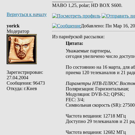
MABO 1,25, polar; HD BOX S600.
Вернуться к началу
yorick
Добавлено
: Пн Мар 16, 20
Модератор
Из парнёрской рассылки:
Цитата:
Уважаемые партнеры,
сегодня увеличено число доступ
По состоянию на 16 марта, для
Зарегистрирован:
приема 120 телеканалов и 21 рад
27.04.2004
Сообщения: 96473
Параметры НТВ-ПЛЮС Восток 
Откуда: г.Киев
Поляризация: Горизонтальная;
Модуляция: DVB-S2; QPSK;
FEC: 3/4;
Символьная скорость (SR): 27500
Частота вещания: 12718 МГц
Доступно 29 телеканалов и 21 ра
Частота вещания: 12682 МГц