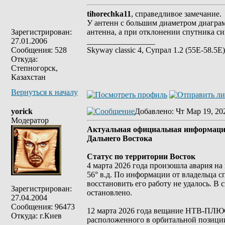
tihorechka11
, справедливое замечание.
У антенн с большим диаметром диаграм
Зарегистрирован:
антенна, а при отклонении спутника си
27.01.2006
_________________
Сообщения: 528
Skyway classic 4, Супрал 1.2 (55E-58.5E
Откуда:
Степногорск,
Казахстан
Вернуться к началу
yorick
Добавлено
: Чт Мар 19, 20
Модератор
Актуальная официальная информаци
Дальнего Востока
Статус по территории Восток
4 марта 2026 года произошла авария н
56° в.д. По информации от владельца
восстановить его работу не удалось. 
Зарегистрирован:
остановлено.
27.04.2004
Сообщения: 96473
12 марта 2026 года вещание НТВ-ПЛЮС
Откуда: г.Киев
расположенного в орбитальной позиции