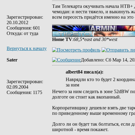
Там Телекарта окучивать начала НТВ+ Д
чемодан: и нести тяжело, и выкинуть жа
Зарегистрирован:
всем пересесть придётся именно на это
20.10.2012
_________________
Сообщения: 601
Откуда: от туда
Home TV
:
68,5*east and 30*west
Вернуться к началу
Sater
Добавлено
: Сб Мар 14, 20
albert84 писал(а):
Наврядли кто то будет 2 координ
Зарегистрирован:
за ним
02.09.2004
Нечего за ним следить в зоне 52dBW пока
Сообщения: 1175
долготе он стоит как вкопанный.
Корпоративщику дешевле взять две тарел
по приведенному выше временному граф
Долго ли он будет так болтаться, если 
широтной - время покажет.
_________________