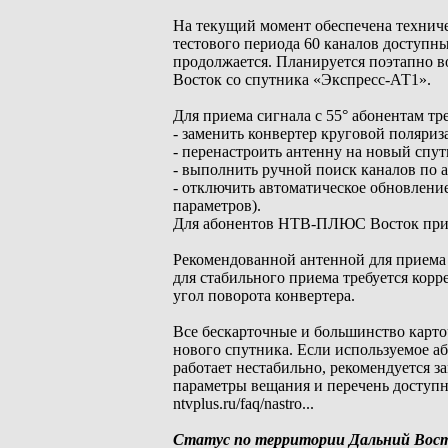
На текущий момент обеспечена техниче
тестового периода 60 каналов доступн
продолжается. Планируется поэтапно 
Восток со спутника «Экспресс-АТ1».
Для приема сигнала с 55° абонентам тре
- заменить конвертер круговой поляри
- перенастроить антенну на новый спут
- выполнить ручной поиск каналов по 
- отключить автоматическое обновление
параметров).
Для абонентов НТВ-ПЛЮС Восток при пе
Рекомендованной антенной для приема с
для стабильного приема требуется кор
угол поворота конвертера.
Все бескарточные и большинство карто
нового спутника. Если используемое а
работает нестабильно, рекомендуется 
параметры вещания и перечень досту
ntvplus.ru/faq/nastro...
Статус по территории Дальний Вос