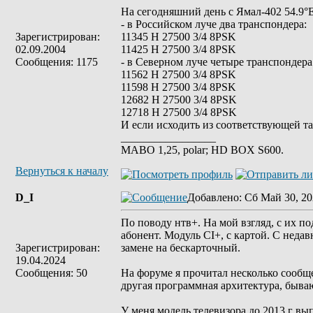
На сегодняшний день с Ямал-402 54.9°
- в Российском луче два транспондера:
Зарегистрирован:
11345 H 27500 3/4 8PSK
02.09.2004
11425 H 27500 3/4 8PSK
Сообщения: 1175
- в Северном луче четыре транспондера
11562 H 27500 3/4 8PSK
11598 H 27500 3/4 8PSK
12682 Н 27500 3/4 8PSK
12718 H 27500 3/4 8PSK
И если исходить из соответствующей т
_________________
MABO 1,25, polar; HD BOX S600.
Вернуться к началу
D_I
Добавлено
: Сб Май 30, 20
По поводу нтв+. На мой взгляд, с их п
абонент. Модуль CI+, с картой. С неда
Зарегистрирован:
замене на бескарточный.
19.04.2024
Сообщения: 50
На форуме я прочитал несколько сообщ
другая программная архитектура, бываю
У меня модель телевизора до 2013 г вы