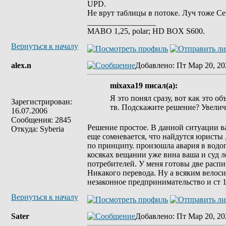
UPD.
Не врут таблицы в потоке. Луч тоже С
_________________
MABO 1,25, polar; HD BOX S600.
Вернуться к началу
alex.n
Добавлено
: Пт Мар 20, 20
mixaxa19 писал(а):
Я это понял сразу, вот как это о
Зарегистрирован:
тв. Подскажите решение? Увелич
16.07.2006
Сообщения: 2845
Решение простое. В данной ситуации ваш
Откуда: Syberia
еще сомневается, что найдутся юристы ,
по принципу. произошла авария в водо
косяках вещании уже вина ваша и суд ле
потребителей. У меня готовы две распи
Никакого перевода. Ну а всяким велос
незаконное предпринимательство и ст 
Вернуться к началу
Sater
Добавлено
: Пт Мар 20, 20