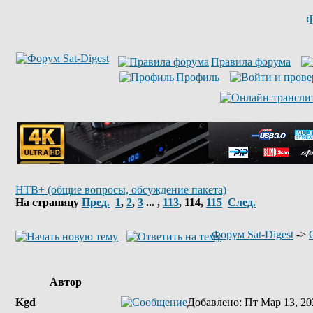
Ф
Правила форума
Профиль
НТВ+ (общие вопросы, обсуждение пакета)
На страницу
Пред.
1
,
2
,
3
... ,
113
,
114
,
115
След.
Форум Sat-Digest
->
Автор
Kgd
Добавлено
: Пт Мар 13, 20