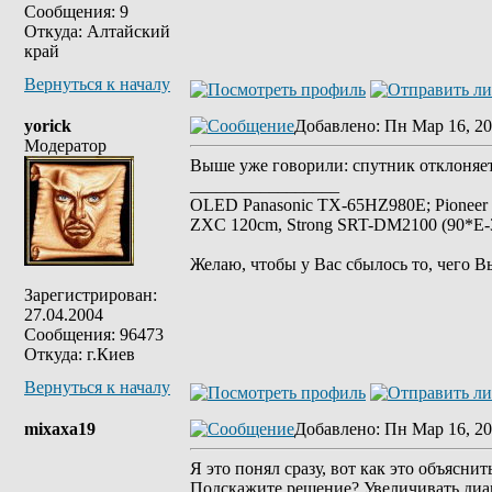
Сообщения: 9
Откуда: Алтайский
край
Вернуться к началу
yorick
Добавлено
: Пн Мар 16, 20
Модератор
Выше уже говорили: спутник отклоняет
_________________
OLED Panasonic TX-65HZ980E; Pioneer
ZXC 120cm, Strong SRT-DM2100 (90*E-30
Желаю, чтобы у Вас сбылось то, чего В
Зарегистрирован:
27.04.2004
Сообщения: 96473
Откуда: г.Киев
Вернуться к началу
mixaxa19
Добавлено
: Пн Мар 16, 20
Я это понял сразу, вот как это объяснит
Подскажите решение? Увеличивать диа