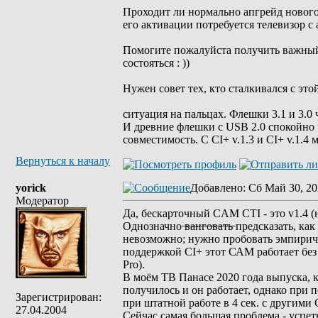
Проходит ли нормально апгрейд нового 
его активации потребуется телевизор 
Помогите пожалуйста получить важный 
состояться : ))
Нужен совет тех, кто сталкивался с это
ситуация на пальцах. Флешки 3.1 и 3.0
И древние флешки с USB 2.0 спокойно 
совместимость. С CI+ v.1.3 и CI+ v.1.4
Вернуться к началу
yorick
Добавлено
: Сб Май 30, 20
Модератор
Да, бескарточный CAM CTI - это v1.4 (н
Однозначно ̶в̶а̶н̶г̶о̶в̶а̶т̶ь̶ предсказат
невозможно; нужно пробовать эмпиричес
поддержкой CI+ этот САМ работает бе
Pro).
В моём ТВ Панасе 2020 года выпуска, 
получилось и он работает, однако при 
Зарегистрирован:
при штатной работе в 4 сек. с другими
27.04.2004
Сейчас самая большая проблема - успет