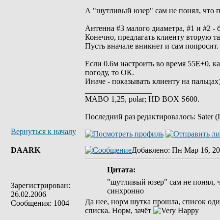
А "шутливый юзер" сам не понял, что п
Антенна #3 малого диаметра, #1 и #2 -
Конечно, предлагать клиенту вторую та
Пусть вначале вникнет и сам попросит.
Если 0.6м настроить во время 55Е+0, к
погоду, то ОК.
Иначе - показывать клиенту на пальцах
_________________
MABO 1,25, polar; HD BOX S600.
Последний раз редактировалось: Sater (
Вернуться к началу
DAARK
Добавлено
: Пн Мар 16, 20
Цитата:
"шутливый юзер" сам не понял, ч
Зарегистрирован:
синхронно
26.02.2006
Да нее, норм шутка прошла, список оди
Сообщения: 1004
списка. Норм, зачёт