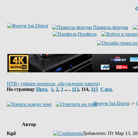
Ф
Правила форума
Профиль
НТВ+ (общие вопросы, обсуждение пакета)
На страницу
Пред.
1
,
2
,
3
... ,
113
,
114
,
115
След.
Форум Sat-Digest
->
Автор
Kgd
Добавлено
: Пт Мар 13, 20