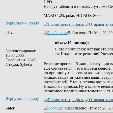
UPD.
Не врут таблицы в потоке. Луч тоже С
_________________
MABO 1,25, polar; HD BOX S600.
Вернуться к началу
alex.n
Добавлено
: Пт Мар 20, 20
mixaxa19 писал(а):
Я это понял сразу, вот как это о
Зарегистрирован:
тв. Подскажите решение? Увелич
16.07.2006
Сообщения: 2845
Решение простое. В данной ситуации ваш
Откуда: Syberia
еще сомневается, что найдутся юристы ,
по принципу. произошла авария в водо
косяках вещании уже вина ваша и суд ле
потребителей. У меня готовы две распи
Никакого перевода. Ну а всяким велос
незаконное предпринимательство и ст 
Вернуться к началу
Sater
Добавлено
: Пт Мар 20, 20