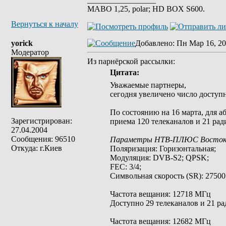
MABO 1,25, polar; HD BOX S600.
Вернуться к началу
yorick
Добавлено
: Пн Мар 16, 20
Модератор
Из парнёрской рассылки:
Цитата:
Уважаемые партнеры,
сегодня увеличено число доступ
По состоянию на 16 марта, для
Зарегистрирован:
приема 120 телеканалов и 21 рад
27.04.2004
Сообщения: 96510
Параметры НТВ-ПЛЮС Восток 
Откуда: г.Киев
Поляризация: Горизонтальная;
Модуляция: DVB-S2; QPSK;
FEC: 3/4;
Символьная скорость (SR): 27500
Частота вещания: 12718 МГц
Доступно 29 телеканалов и 21 ра
Частота вещания: 12682 МГц