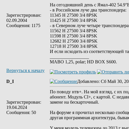
На сегодняшний день с Ямал-402 54.9°
- в Российском луче два транспондера:
Зарегистрирован:
11345 H 27500 3/4 8PSK
02.09.2004
11425 H 27500 3/4 8PSK
Сообщения: 1175
- в Северном луче четыре транспондера
11562 H 27500 3/4 8PSK
11598 H 27500 3/4 8PSK
12682 Н 27500 3/4 8PSK
12718 H 27500 3/4 8PSK
И если исходить из соответствующей т
_________________
MABO 1,25, polar; HD BOX S600.
Вернуться к началу
D_I
Добавлено
: Сб Май 30, 20
По поводу нтв+. На мой взгляд, с их п
абонент. Модуль CI+, с картой. С неда
Зарегистрирован:
замене на бескарточный.
19.04.2024
Сообщения: 50
На форуме я прочитал несколько сообщ
другая программная архитектура, бываю
У меня модель телевизора до 2013 г вы