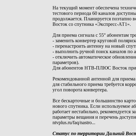
На текущий момент обеспечена техниче
тестового периода 60 каналов доступн
продолжается. Планируется поэтапно 
Восток со спутника «Экспресс-АТ1».
Для приема сигнала с 55° абонентам тре
- заменить конвертер круговой поляри
- перенастроить антенну на новый спут
- выполнить ручной поиск каналов по 
- отключить автоматическое обновление
параметров).
Для абонентов НТВ-ПЛЮС Восток при пе
Рекомендованной антенной для приема с
для стабильного приема требуется кор
угол поворота конвертера.
Все бескарточные и большинство карто
нового спутника. Если используемое а
работает нестабильно, рекомендуется 
параметры вещания и перечень досту
ntvplus.ru/faq/nastro...
Статус по территории Дальний Вос