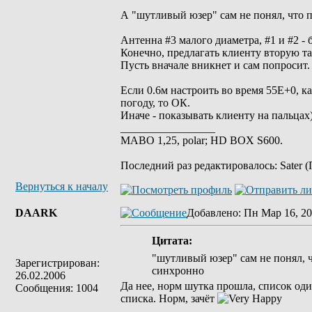
А "шутливый юзер" сам не понял, что п
Антенна #3 малого диаметра, #1 и #2 -
Конечно, предлагать клиенту вторую та
Пусть вначале вникнет и сам попросит.
Если 0.6м настроить во время 55Е+0, к
погоду, то ОК.
Иначе - показывать клиенту на пальцах
_________________
MABO 1,25, polar; HD BOX S600.
Последний раз редактировалось: Sater (
Вернуться к началу
DAARK
Добавлено
: Пн Мар 16, 20
Цитата:
"шутливый юзер" сам не понял, ч
Зарегистрирован:
синхронно
26.02.2006
Да нее, норм шутка прошла, список оди
Сообщения: 1004
списка. Норм, зачёт