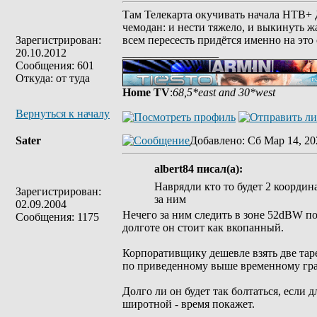
Там Телекарта окучивать начала НТВ+ Д
чемодан: и нести тяжело, и выкинуть жа
Зарегистрирован:
всем пересесть придётся именно на это
20.10.2012
_________________
Сообщения: 601
Откуда: от туда
Home TV
:
68,5*east and 30*west
Вернуться к началу
Sater
Добавлено
: Сб Мар 14, 20
albert84 писал(а):
Наврядли кто то будет 2 координ
Зарегистрирован:
за ним
02.09.2004
Нечего за ним следить в зоне 52dBW пока
Сообщения: 1175
долготе он стоит как вкопанный.
Корпоративщику дешевле взять две тарел
по приведенному выше временному граф
Долго ли он будет так болтаться, если 
широтной - время покажет.
_________________