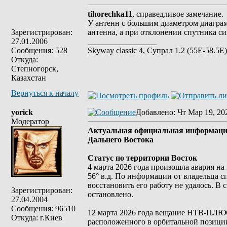
tihorechka11
, справедливое замечание.
У антенн с большим диаметром диаграм
Зарегистрирован:
антенна, а при отклонении спутника си
27.01.2006
_________________
Сообщения: 528
Skyway classic 4, Супрал 1.2 (55E-58.5E
Откуда:
Степногорск,
Казахстан
Вернуться к началу
yorick
Добавлено
: Чт Мар 19, 20
Модератор
Актуальная официальная информаци
Дальнего Востока
Статус по территории Восток
4 марта 2026 года произошла авария н
56° в.д. По информации от владельца
восстановить его работу не удалось. 
Зарегистрирован:
остановлено.
27.04.2004
Сообщения: 96510
12 марта 2026 года вещание НТВ-ПЛЮС
Откуда: г.Киев
расположенного в орбитальной позиции