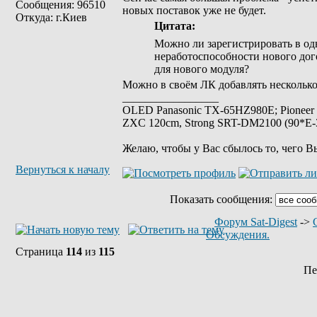
Сообщения: 96510
новых поставок уже не будет.
Откуда: г.Киев
Цитата:
Можно ли зарегистрировать в одн
неработоспособности нового дого
для нового модуля?
Можно в своём ЛК добавлять несколько
_________________
OLED Panasonic TX-65HZ980E; Pioneer
ZXC 120cm, Strong SRT-DM2100 (90*E-30
Желаю, чтобы у Вас сбылось то, чего В
Вернуться к началу
Показать сообщения:
Форум Sat-Digest
->
Обсуждения.
Страница
114
из
115
Пе