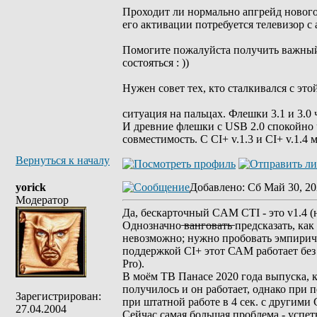
Проходит ли нормально апгрейд нового 
его активации потребуется телевизор 
Помогите пожалуйста получить важный 
состояться : ))
Нужен совет тех, кто сталкивался с это
ситуация на пальцах. Флешки 3.1 и 3.0
И древние флешки с USB 2.0 спокойно 
совместимость. С CI+ v.1.3 и CI+ v.1.4
Вернуться к началу
yorick
Добавлено
: Сб Май 30, 20
Модератор
Да, бескарточный CAM CTI - это v1.4 (н
Однозначно ̶в̶а̶н̶г̶о̶в̶а̶т̶ь̶ предсказат
невозможно; нужно пробовать эмпиричес
поддержкой CI+ этот САМ работает бе
Pro).
В моём ТВ Панасе 2020 года выпуска, 
получилось и он работает, однако при 
Зарегистрирован:
при штатной работе в 4 сек. с другими
27.04.2004
Сейчас самая большая проблема - успет