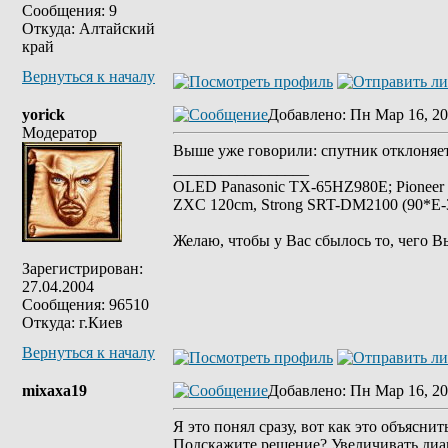
Сообщения: 9
Откуда: Алтайский
край
Вернуться к началу
yorick
Добавлено
: Пн Мар 16, 20
Модератор
Выше уже говорили: спутник отклоняет
_________________
OLED Panasonic TX-65HZ980E; Pioneer
ZXC 120cm, Strong SRT-DM2100 (90*E-30
Желаю, чтобы у Вас сбылось то, чего В
Зарегистрирован:
27.04.2004
Сообщения: 96510
Откуда: г.Киев
Вернуться к началу
mixaxa19
Добавлено
: Пн Мар 16, 20
Я это понял сразу, вот как это объяснит
Подскажите решение? Увеличивать диа