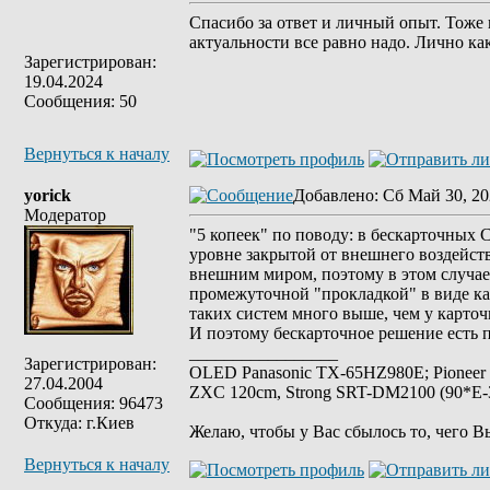
Спасибо за ответ и личный опыт. Тоже 
актуальности все равно надо. Лично как
Зарегистрирован:
19.04.2024
Сообщения: 50
Вернуться к началу
yorick
Добавлено
: Сб Май 30, 20
Модератор
"5 копеек" по поводу: в бескарточных
уровне закрытой от внешнего воздейств
внешним миром, поэтому в этом случае
промежуточной "прокладкой" в виде ка
таких систем много выше, чем у карто
И поэтому бескарточное решение есть п
_________________
Зарегистрирован:
OLED Panasonic TX-65HZ980E; Pioneer
27.04.2004
ZXC 120cm, Strong SRT-DM2100 (90*E-30
Сообщения: 96473
Откуда: г.Киев
Желаю, чтобы у Вас сбылось то, чего В
Вернуться к началу