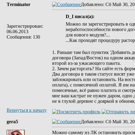
Tеrminatоr
Добавлено
: Сб Май 30, 20
D_I писал(а):
Можно ли зарегистрировать в одн
Зарегистрирован:
неработоспособности нового дого
06.06.2013
для нового модуля?...
Сообщения: 130
...Как проходят процедуру расто
1. Раньше там был пунктик 'Добавить д
договора (Запад/Восток) на одном акка
второй из-за ужасающего пакета.
2. Зачем расторгать? На сайте есть 
Два договора в таком статусе висят уж
заблокировать или остановить. На вост
оплата), с помесячной оплатой. Я им н
помесячные, всё равно платить и смотре
мне ваш кастрат не нужен даром, одно д
не в глухой деревне с дояркой в обнимк
Вернуться к началу
gera5
Добавлено
: Сб Май 30, 20
Можно самому из ЛК остановить просмо