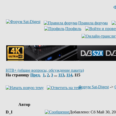
Ф
Правила форума
Профиль
НТВ+ (общие вопросы, обсуждение пакета)
На страницу
Пред.
1
,
2
,
3
...
113
,
114
,
115
Форум Sat-Digest
->
Автор
D_I
Добавлено
: Сб Май 30, 20