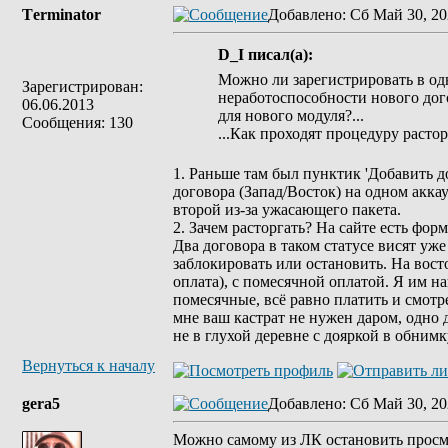
Tеrminatоr
Добавлено
: Сб Май 30, 20
D_I писал(а):
Можно ли зарегистрировать в одн
Зарегистрирован:
неработоспособности нового дого
06.06.2013
для нового модуля?...
Сообщения: 130
...Как проходят процедуру расто
1. Раньше там был пунктик 'Добавить д
договора (Запад/Восток) на одном акка
второй из-за ужасающего пакета.
2. Зачем расторгать? На сайте есть 
Два договора в таком статусе висят уж
заблокировать или остановить. На вост
оплата), с помесячной оплатой. Я им н
помесячные, всё равно платить и смотре
мне ваш кастрат не нужен даром, одно д
не в глухой деревне с дояркой в обнимк
Вернуться к началу
gera5
Добавлено
: Сб Май 30, 20
Можно самому из ЛК остановить просмо