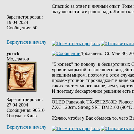
Спасибо за ответ и личный опыт. Тоже 
актуальности все равно надо. Лично как
Зарегистрирован:
19.04.2024
Сообщения: 50
Вернуться к началу
yorick
Добавлено
: Сб Май 30, 20
Модератор
"5 копеек" по поводу: в бескарточных
уровне закрытой от внешнего воздейств
внешним миром, поэтому в этом случае
промежуточной "прокладкой" в виде ка
таких систем много выше, чем у карто
И поэтому бескарточное решение есть п
_________________
Зарегистрирован:
OLED Panasonic TX-65HZ980E; Pioneer
27.04.2004
ZXC 120cm, Strong SRT-DM2100 (90*E-30
Сообщения: 96510
Откуда: г.Киев
Желаю, чтобы у Вас сбылось то, чего В
Вернуться к началу