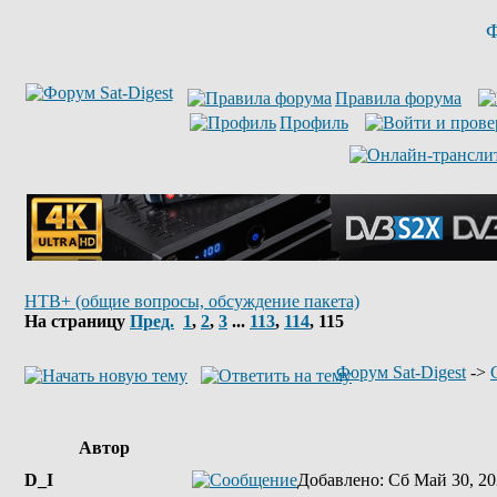
Ф
Правила форума
Профиль
НТВ+ (общие вопросы, обсуждение пакета)
На страницу
Пред.
1
,
2
,
3
...
113
,
114
,
115
Форум Sat-Digest
->
Автор
D_I
Добавлено
: Сб Май 30, 20