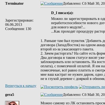
Tеrminatоr
Добавлено
: Сб Май 30, 20
D_I писал(а):
Можно ли зарегистрировать в одн
Зарегистрирован:
неработоспособности нового дого
06.06.2013
для нового модуля?...
Сообщения: 130
...Как проходят процедуру расто
1. Раньше там был пунктик 'Добавить д
договора (Запад/Восток) на одном акка
второй из-за ужасающего пакета.
2. Зачем расторгать? На сайте есть 
Два договора в таком статусе висят уж
заблокировать или остановить. На вост
оплата), с помесячной оплатой. Я им н
помесячные, всё равно платить и смотре
мне ваш кастрат не нужен даром, одно д
не в глухой деревне с дояркой в обнимк
Вернуться к началу
gera5
Добавлено
: Сб Май 30, 20
Можно самому из ЛК остановить просмо