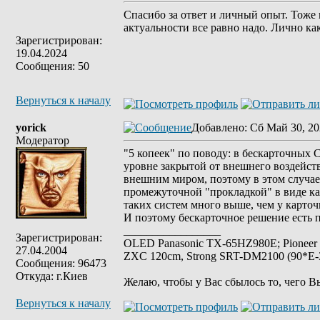
Спасибо за ответ и личный опыт. Тоже 
актуальности все равно надо. Лично как
Зарегистрирован:
19.04.2024
Сообщения: 50
Вернуться к началу
yorick
Добавлено
: Сб Май 30, 20
Модератор
"5 копеек" по поводу: в бескарточных
уровне закрытой от внешнего воздейств
внешним миром, поэтому в этом случае
промежуточной "прокладкой" в виде ка
таких систем много выше, чем у карто
И поэтому бескарточное решение есть п
_________________
Зарегистрирован:
OLED Panasonic TX-65HZ980E; Pioneer
27.04.2004
ZXC 120cm, Strong SRT-DM2100 (90*E-30
Сообщения: 96473
Откуда: г.Киев
Желаю, чтобы у Вас сбылось то, чего В
Вернуться к началу