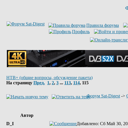
Ф
Правила форума
Профиль
НТВ+ (общие вопросы, обсуждение пакета)
На страницу
Пред.
1
,
2
,
3
...
113
,
114
,
115
Форум Sat-Digest
->
Автор
D_I
Добавлено
: Сб Май 30, 20