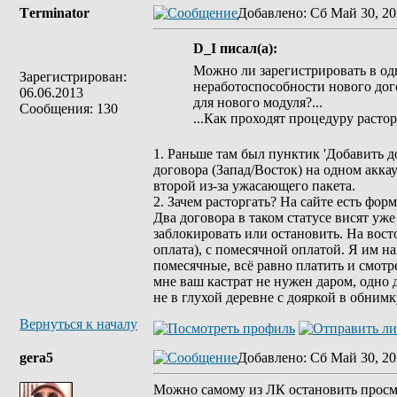
Tеrminatоr
Добавлено
: Сб Май 30, 20
D_I писал(а):
Можно ли зарегистрировать в одн
Зарегистрирован:
неработоспособности нового дого
06.06.2013
для нового модуля?...
Сообщения: 130
...Как проходят процедуру расто
1. Раньше там был пунктик 'Добавить д
договора (Запад/Восток) на одном акка
второй из-за ужасающего пакета.
2. Зачем расторгать? На сайте есть 
Два договора в таком статусе висят уж
заблокировать или остановить. На вост
оплата), с помесячной оплатой. Я им н
помесячные, всё равно платить и смотре
мне ваш кастрат не нужен даром, одно д
не в глухой деревне с дояркой в обнимк
Вернуться к началу
gera5
Добавлено
: Сб Май 30, 20
Можно самому из ЛК остановить просмо