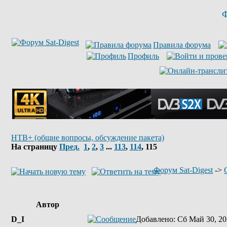
Ф
Правила форума
Профиль
НТВ+ (общие вопросы, обсуждение пакета)
На страницу
Пред.
1
,
2
,
3
...
113
,
114
,
115
Форум Sat-Digest
->
Автор
D_I
Добавлено
: Сб Май 30, 20