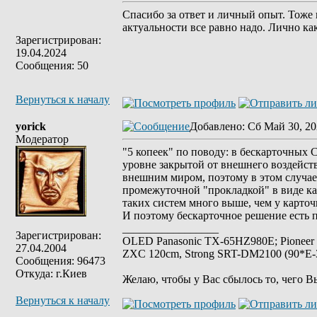
Спасибо за ответ и личный опыт. Тоже 
актуальности все равно надо. Лично как
Зарегистрирован:
19.04.2024
Сообщения: 50
Вернуться к началу
yorick
Добавлено
: Сб Май 30, 20
Модератор
"5 копеек" по поводу: в бескарточных
уровне закрытой от внешнего воздейств
внешним миром, поэтому в этом случае
промежуточной "прокладкой" в виде ка
таких систем много выше, чем у карто
И поэтому бескарточное решение есть п
_________________
Зарегистрирован:
OLED Panasonic TX-65HZ980E; Pioneer
27.04.2004
ZXC 120cm, Strong SRT-DM2100 (90*E-30
Сообщения: 96473
Откуда: г.Киев
Желаю, чтобы у Вас сбылось то, чего В
Вернуться к началу