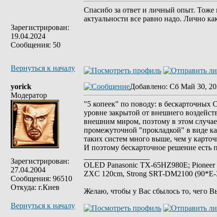
Спасибо за ответ и личный опыт. Тоже 
актуальности все равно надо. Лично как
Зарегистрирован:
19.04.2024
Сообщения: 50
Вернуться к началу
yorick
Добавлено
: Сб Май 30, 20
Модератор
"5 копеек" по поводу: в бескарточных
уровне закрытой от внешнего воздейств
внешним миром, поэтому в этом случае
промежуточной "прокладкой" в виде ка
таких систем много выше, чем у карто
И поэтому бескарточное решение есть п
_________________
Зарегистрирован:
OLED Panasonic TX-65HZ980E; Pioneer
27.04.2004
ZXC 120cm, Strong SRT-DM2100 (90*E-30
Сообщения: 96510
Откуда: г.Киев
Желаю, чтобы у Вас сбылось то, чего В
Вернуться к началу