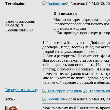
Tеrminatоr
Добавлено
: Сб Май 30, 20
D_I писал(а):
Можно ли зарегистрировать в одн
Зарегистрирован:
неработоспособности нового дого
06.06.2013
для нового модуля?...
Сообщения: 130
...Как проходят процедуру расто
1. Раньше там был пунктик 'Добавить д
договора (Запад/Восток) на одном акка
второй из-за ужасающего пакета.
2. Зачем расторгать? На сайте есть 
Два договора в таком статусе висят уж
заблокировать или остановить. На вост
оплата), с помесячной оплатой. Я им н
помесячные, всё равно платить и смотре
мне ваш кастрат не нужен даром, одно д
не в глухой деревне с дояркой в обнимк
Вернуться к началу
gera5
Добавлено
: Сб Май 30, 20
Можно самому из ЛК остановить просмо