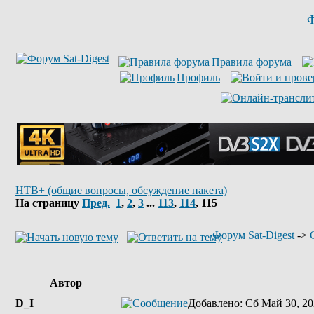
Ф
Правила форума
Профиль
НТВ+ (общие вопросы, обсуждение пакета)
На страницу
Пред.
1
,
2
,
3
...
113
,
114
,
115
Форум Sat-Digest
->
Автор
D_I
Добавлено
: Сб Май 30, 20