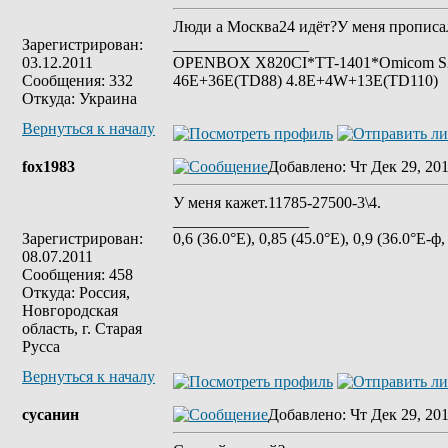
Люди а Москва24 идёт?У меня прописал
Зарегистрирован:
_________________
03.12.2011
OPENBOX X820CI*TT-1401*Omicom S2*S
Сообщения: 332
46E+36E(TD88) 4.8E+4W+13E(TD110)
Откуда: Украина
Вернуться к началу
fox1983
Добавлено
: Чт Дек 29, 20
У меня кажет.11785-27500-3\4.
_________________
Зарегистрирован:
0,6 (36.0°E), 0,85 (45.0°E), 0,9 (36.0°E-ф,
08.07.2011
Сообщения: 458
Откуда: Россия,
Новгородская
область, г. Старая
Русса
Вернуться к началу
сусанин
Добавлено
: Чт Дек 29, 20