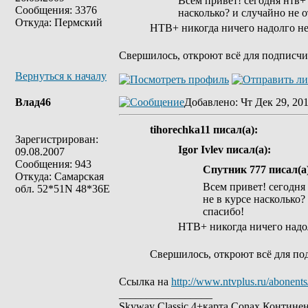
Всем привет! сегодня нтв+
Сообщения: 3376
насколько? и случайно не 
Откуда: Пермский
НТВ+ никогда ничего надолго не
Свершилось, откроют всё для подписчик
Вернуться к началу
Влад46
Добавлено
: Чт Дек 29, 20
tihorechka11 писал(а):
Зарегистрирован:
Igor Ivlev писал(а):
09.08.2007
Сообщения: 943
Спутник 777 писал(а
Откуда: Самарская
Всем привет! сегодня
обл. 52*51N 48*36E
не в курсе насколько?
спасибо!
НТВ+ никогда ничего надо
Свершилось, откроют всё для под
Ссылка на
http://www.ntvplus.ru/abonents
_________________
Skyway Classic 4+карта Conax Контине