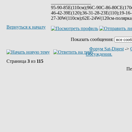
_________________
95-90-85Е(110см);96C-90C-86-80CE(170с
46-42-39E(120);36-31-28-23E(110);19-16
27-30W(110см);62E-24W(120см-полярк
Вернуться к началу
Показать сообщения:
Форум Sat-Digest
->
Обсуждения.
Страница
3
из
115
Пе