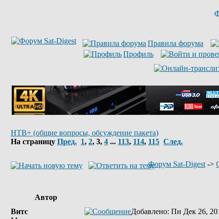
Ф
Правила форума
Профиль
НТВ+ (общие вопросы, обсуждение пакета)
На страницу
Пред.
1
,
2
,
3
,
4
...
113
,
114
,
115
След.
Форум Sat-Digest
->
Автор
Витс
Добавлено
: Пн Дек 26, 20