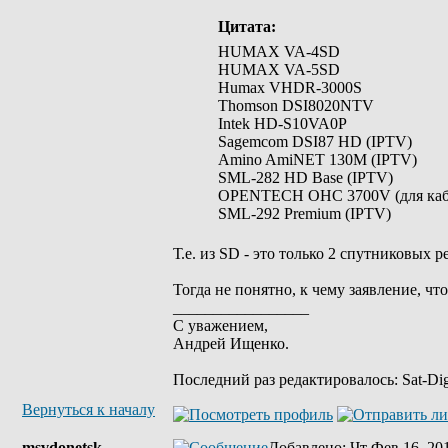
Цитата:
HUMAX VA-4SD
HUMAX VA-5SD
Humax VHDR-3000S
Thomson DSI8020NTV
Intek HD-S10VA0P
Sagemcom DSI87 HD (IPTV)
Amino AmiNET 130M (IPTV)
SML-282 HD Base (IPTV)
OPENTECH OHC 3700V (для кабе
SML-292 Premium (IPTV)
Т.е. из SD - это только 2 спутников
Тогда не понятно, к чему заявление, 
_________________
С уважением,
Андрей Ищенко.
Последний раз редактировалось: Sat-Dige
Вернуться к началу
msvdonetsk
Добавлено
: Чт Фев 16, 20