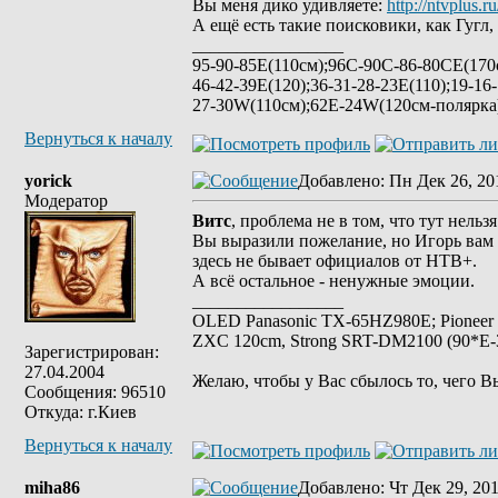
Вы меня дико удивляете:
http://ntvplus.ru
А ещё есть такие поисковики, как Гугл, 
_________________
95-90-85Е(110см);96C-90C-86-80CE(170с
46-42-39E(120);36-31-28-23E(110);19-16
27-30W(110см);62E-24W(120см-полярк
Вернуться к началу
yorick
Добавлено
: Пн Дек 26, 20
Модератор
Витс
, проблема не в том, что тут нельз
Вы выразили пожелание, но Игорь вам с
здесь не бывает официалов от НТВ+.
А всё остальное - ненужные эмоции.
_________________
OLED Panasonic TX-65HZ980E; Pioneer
ZXC 120cm, Strong SRT-DM2100 (90*E-30
Зарегистрирован:
27.04.2004
Желаю, чтобы у Вас сбылось то, чего В
Сообщения: 96510
Откуда: г.Киев
Вернуться к началу
miha86
Добавлено
: Чт Дек 29, 20