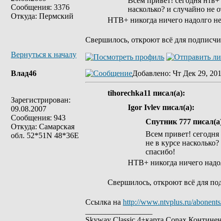
Всем привет! сегодня нтв+
Сообщения: 3376
насколько? и случайно не 
Откуда: Пермский
НТВ+ никогда ничего надолго не
Свершилось, откроют всё для подписчик
Вернуться к началу
Влад46
Добавлено
: Чт Дек 29, 20
tihorechka11 писал(а):
Зарегистрирован:
Igor Ivlev писал(а):
09.08.2007
Сообщения: 943
Спутник 777 писал(а
Откуда: Самарская
Всем привет! сегодня
обл. 52*51N 48*36E
не в курсе насколько?
спасибо!
НТВ+ никогда ничего надо
Свершилось, откроют всё для под
Ссылка на
http://www.ntvplus.ru/abonents
_________________
Skyway Classic 4+карта Conax Контине