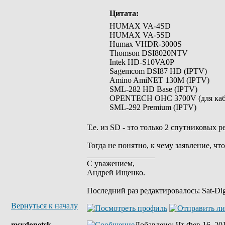
Цитата:
HUMAX VA-4SD
HUMAX VA-5SD
Humax VHDR-3000S
Thomson DSI8020NTV
Intek HD-S10VA0P
Sagemcom DSI87 HD (IPTV)
Amino AmiNET 130M (IPTV)
SML-282 HD Base (IPTV)
OPENTECH OHC 3700V (для кабе
SML-292 Premium (IPTV)
Т.е. из SD - это только 2 спутников
Тогда не понятно, к чему заявление, 
_________________
С уважением,
Андрей Ищенко.
Последний раз редактировалось: Sat-Dige
Вернуться к началу
msvdonetsk
Добавлено
: Чт Фев 16, 20