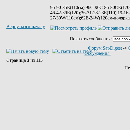
_________________
95-90-85Е(110см);96C-90C-86-80CE(170с
46-42-39E(120);36-31-28-23E(110);19-16
27-30W(110см);62E-24W(120см-полярк
Вернуться к началу
Показать сообщения:
Форум Sat-Digest
->
Обсуждения.
Страница
3
из
115
Пе