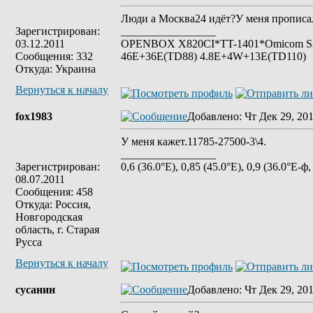
Люди а Москва24 идёт?У меня прописал
Зарегистрирован:
_________________
03.12.2011
OPENBOX X820CI*TT-1401*Omicom S2*S
Сообщения: 332
46E+36E(TD88) 4.8E+4W+13E(TD110)
Откуда: Украина
Вернуться к началу
fox1983
Добавлено
: Чт Дек 29, 20
У меня кажет.11785-27500-3\4.
_________________
Зарегистрирован:
0,6 (36.0°E), 0,85 (45.0°E), 0,9 (36.0°E-ф,
08.07.2011
Сообщения: 458
Откуда: Россия,
Новгородская
область, г. Старая
Русса
Вернуться к началу
сусанин
Добавлено
: Чт Дек 29, 20