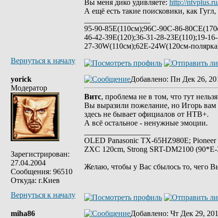
Вы меня дико удивляете:
http://ntvplus.ru
А ещё есть такие поисковики, как Гугл, 
_________________
95-90-85Е(110см);96C-90C-86-80CE(170с
46-42-39E(120);36-31-28-23E(110);19-16
27-30W(110см);62E-24W(120см-полярк
Вернуться к началу
yorick
Добавлено
: Пн Дек 26, 20
Модератор
Витс
, проблема не в том, что тут нельз
Вы выразили пожелание, но Игорь вам с
здесь не бывает официалов от НТВ+.
А всё остальное - ненужные эмоции.
_________________
OLED Panasonic TX-65HZ980E; Pioneer
ZXC 120cm, Strong SRT-DM2100 (90*E-30
Зарегистрирован:
27.04.2004
Желаю, чтобы у Вас сбылось то, чего В
Сообщения: 96510
Откуда: г.Киев
Вернуться к началу
miha86
Добавлено
: Чт Дек 29, 20