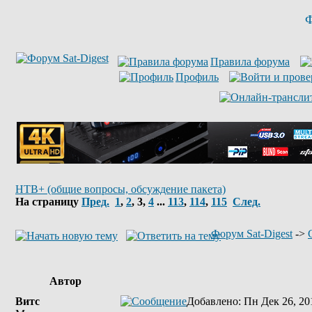
Ф
Правила форума
Профиль
НТВ+ (общие вопросы, обсуждение пакета)
На страницу
Пред.
1
,
2
,
3
,
4
...
113
,
114
,
115
След.
Форум Sat-Digest
->
Автор
Витс
Добавлено
: Пн Дек 26, 20