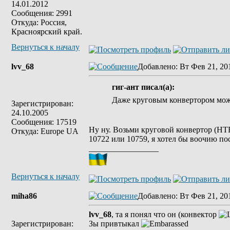
14.01.2012
Сообщения: 2991
Откуда: Россия,
Красноярский край.
Вернуться к началу
lvv_68
Добавлено
: Вт Фев 21, 20
гиг-ант писал(а):
Даже круговым конвертором мож
Зарегистрирован:
24.10.2005
Сообщения: 17519
Ну ну. Возьми круговой конвертор (НТ
Откуда: Europe UA
10722 или 10759, я хотел бы воочию пос
_________________
Вернуться к началу
miha86
Добавлено
: Вт Фев 21, 20
lvv_68
, та я понял что он (конвектор
Зарегистрирован:
Зы привтыкал