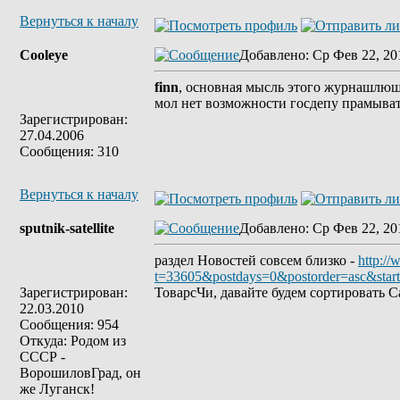
Вернуться к началу
Cooleye
Добавлено
: Ср Фев 22, 20
finn
, основная мысль этого журнашлюшк
мол нет возможности госдепу прамыва
Зарегистрирован:
27.04.2006
Сообщения: 310
Вернуться к началу
sputnik-satellite
Добавлено
: Ср Фев 22, 20
раздел Новостей совсем близко -
http://
t=33605&postdays=0&postorder=asc&star
Зарегистрирован:
ТоварсЧи, давайте будем сортировать С
22.03.2010
Сообщения: 954
Откуда: Родом из
СССР -
ВорошиловГрад, он
же Луганск!