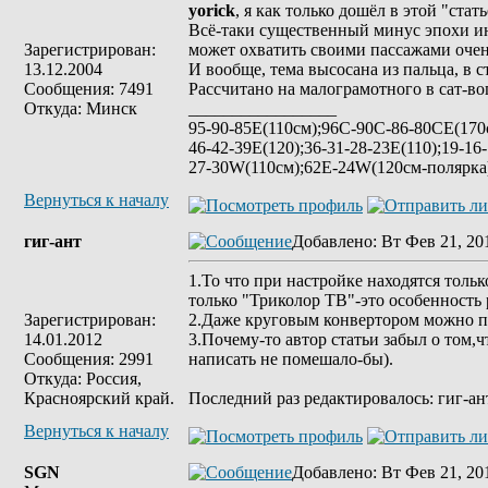
yorick
, я как только дошёл в этой "стат
Всё-таки существенный минус эпохи ин
Зарегистрирован:
может охватить своими пассажами очен
13.12.2004
И вообще, тема высосана из пальца, в 
Сообщения: 7491
Рассчитано на малограмотного в сат-во
Откуда: Минск
_________________
95-90-85Е(110см);96C-90C-86-80CE(170с
46-42-39E(120);36-31-28-23E(110);19-16
27-30W(110см);62E-24W(120см-полярк
Вернуться к началу
гиг-ант
Добавлено
: Вт Фев 21, 20
1.То что при настройке находятся толь
только "Триколор ТВ"-это особенность р
Зарегистрирован:
2.Даже круговым конвертором можно п
14.01.2012
3.Почему-то автор статьи забыл о том,
Сообщения: 2991
написать не помешало-бы).
Откуда: Россия,
Красноярский край.
Последний раз редактировалось: гиг-ант
Вернуться к началу
SGN
Добавлено
: Вт Фев 21, 20