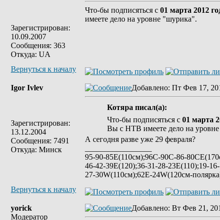
Что-бы подписяться с
01 марта 2012 го
имеете дело на уровне "шурика".
Зарегистрирован:
10.09.2007
Сообщения: 363
Откуда: UA
Вернуться к началу
Igor Ivlev
Добавлено
: Пт Фев 17, 20
Котяра писал(а):
Что-бы подписяться с
01 марта 2
Зарегистрирован:
Вы с НТВ имеете дело на уровне
13.12.2004
А сегодня разве уже 29 февраля?
Сообщения: 7491
_________________
Откуда: Минск
95-90-85Е(110см);96C-90C-86-80CE(170с
46-42-39E(120);36-31-28-23E(110);19-16
27-30W(110см);62E-24W(120см-полярк
Вернуться к началу
yorick
Добавлено
: Вт Фев 21, 20
Модератор