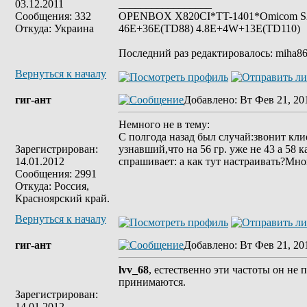
03.12.2011
_________________
Сообщения: 332
OPENBOX X820CI*TT-1401*Omicom S2*S
Откуда: Украина
46E+36E(TD88) 4.8E+4W+13E(TD110)
Последний раз редактировалось: miha86 
Вернуться к началу
гиг-ант
Добавлено
: Вт Фев 21, 20
Немного не в тему:
С полгода назад был случай:звонит кл
Зарегистрирован:
узнавший,что на 56 гр. уже не 43 а 58
14.01.2012
спрашивает: а как тут настраивать?Мно
Сообщения: 2991
Откуда: Россия,
Красноярский край.
Вернуться к началу
гиг-ант
Добавлено
: Вт Фев 21, 20
lvv_68
, естественно эти частоты он не 
принимаются.
Зарегистрирован:
14.01.2012