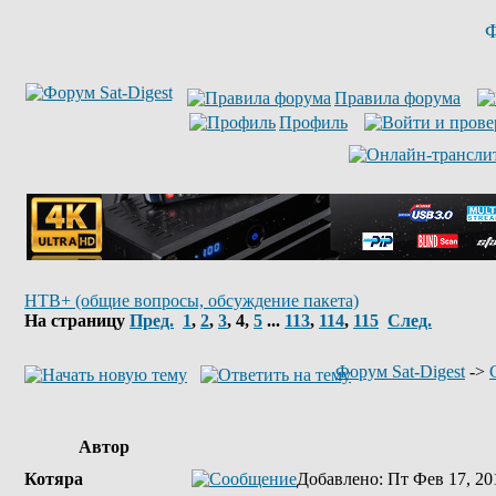
Ф
Правила форума
Профиль
НТВ+ (общие вопросы, обсуждение пакета)
На страницу
Пред.
1
,
2
,
3
,
4
,
5
...
113
,
114
,
115
След.
Форум Sat-Digest
->
Автор
Котяра
Добавлено
: Пт Фев 17, 20