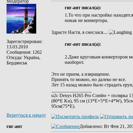
Модератор
гиг-ант писал(а):
1.То что при настройке находятс
никак не конвертора.
Здрасте Настя, я снеслася....
Зарегистрирован:
гиг-ант писал(а):
13.03.2010
Сообщения: 1262
2.Даже круговым конвертором м
Откуда: Україна,
наоборот.
Бердянськ
Это не прием, а извращение.
Принять то можно, но далеко не все.
Лет 15 назад можно было страдать ерунд
_________________
u2c Denys H265 Pro Combo + полярка 135 
(80*E Ku), 95 см (13*E+5*E+4*W), 95см
95см(75*Е).
Вернуться к началу
гиг-ант
Добавлено
: Вт Фев 21, 20