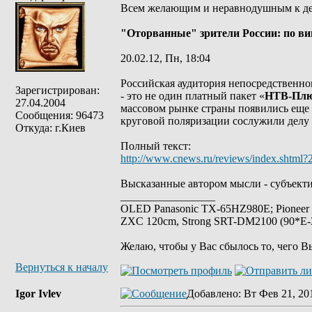
Всем желающим и неравнодушным к дея
"Оторванные" зрители России: по ви
20.02.12, Пн, 18:04
Российская аудитория непосредственно
Зарегистрирован:
- это не один платный пакет «
НТВ-Пл
27.04.2004
массовом рынке страны появились еще 
Сообщения: 96473
круговой поляризации сослужили делу 
Откуда: г.Киев
Полный текст:
http://www.cnews.ru/reviews/index.shtml
Высказанные автором мысли - субъекти
_________________
OLED Panasonic TX-65HZ980E; Pioneer
ZXC 120cm, Strong SRT-DM2100 (90*E-30
Желаю, чтобы у Вас сбылось то, чего В
Вернуться к началу
Igor Ivlev
Добавлено
: Вт Фев 21, 20