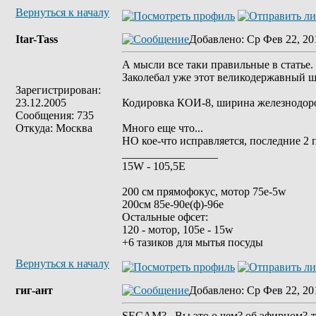
Вернуться к началу
Itar-Tass
Добавлено
: Ср Фев 22, 20
А мысли все таки правильные в статье.
Заколебал уже этот великодержавный 
Зарегистрирован:
23.12.2005
Кодировка КОИ-8, ширина железнодор
Сообщения: 735
Откуда: Москва
Много еще что...
НО кое-что исправляется, последние 2 
_________________
15W - 105,5E
200 см прямофокус, мотор 75е-5w
200см 85e-90e(ф)-96e
Остальные офсет:
120 - мотор, 105е - 15w
+6 тазиков для мытья посуды
Вернуться к началу
гиг-ант
Добавлено
: Ср Фев 22, 20
SECAM?...Вы это о чем? об эфирном?-т