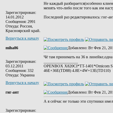
Не каждый разбирается(особенно клиент
менять что-либо после того как им нас
Зарегистрирован:
14.01.2012
Последний раз редактировалось: гиг-ант
Сообщения: 2991
Откуда: Россия,
Красноярский край.
Вернуться к началу
miha86
Добавлено
: Вт Фев 21, 20
Чё там принимать на 36 в линейке,одна 
Зарегистрирован:
_________________
03.12.2011
OPENBOX X820CI*TT-1401*Omicom S2*S
Сообщения: 332
46E+36E(TD88) 4.8E+4W+13E(TD110)
Откуда: Украина
Вернуться к началу
гиг-ант
Добавлено
: Вт Фев 21, 20
А я сейчас не только эти спутники имел
Зарегистрирован: