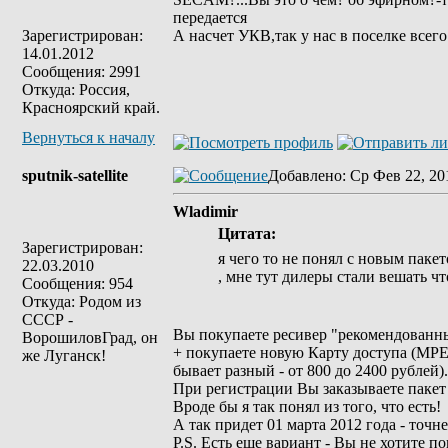
передается
Зарегистрирован:
А насчет УКВ,так у нас в поселке всего
14.01.2012
Сообщения: 2991
Откуда: Россия,
Красноярский край.
Вернуться к началу
sputnik-satellite
Добавлено
: Ср Фев 22, 20
Wladimir
Цитата:
Зарегистрирован:
я чего то не понял с новым паке
22.03.2010
, мне тут дилеры стали вешать чт
Сообщения: 954
Откуда: Родом из
СССР -
Вы покупаете ресивер "рекомендованный
ВорошиловГрад, он
+ покупаете новую Карту доступа (MPEG4
же Луганск!
бывает разный - от 800 до 2400 рублей).
При регистрации Вы заказываете пакет
Вроде бы я так понял из того, что есть!
А так придет 01 марта 2012 года - точне
P.S. Есть еще вариант - Вы не хотите п