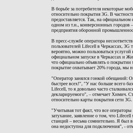
В борьбе за потребителя некоторые мо
относительно покрытия 3G. В частности,
предоставляется. Так, на официальном 
одном из т.н., конверсионных городов 
предприятия оборонной промышленност
В пресс-службе оператора несоответст
пользователей Lifecell в Черкассах, 3G 
вероятно, можно пользоваться услугой 
официальном запуске в Черкассах и Жи
что официально объявлять о покрытии 
покрытие охватывает 20% города, мы не 
"Оператор занялся гонкой обещаний: О
быстрее всех!", "У нас больше всего ба
Lifecell, то я довольно часто сталкива
декларируемого", – отмечает Химич. Ст
относительно карты покрытия сети 3G.
"Учитывая тот факт, что все операторы
затухание, заявление о том, что Lifec
станций – весьма сомнительно. Я был в Ч
она недоступна для подключения", - отм