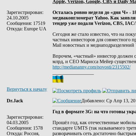
Apple, Verizon, Google, CBS и Daily 
Зарегистрирован:
Осталась ровно неделя до «дня Ч» - 1
24.10.2005
медиаконгломерат Yahoo. Как заявляю
Сообщения: 17519
тендер уже подали Verizon, CBS, IAC/
Откуда: Europe UA
Сегодня же стало известно, что на пок
частных инвесторов для совместного п
Mail новостных и медиаподразделений 
Впрочем, «частный» инвестор должен оч
млрд, и СЕО Марисса Мейер существен
http://mediananny.com/novosti/2315502/
_________________
Вернуться к началу
Dr.Jack
Добавлено
: Ср Апр 13, 20
Год в формате 3G: на что готовы укр
Зарегистрирован:
04.03.2005
Прошёл год, как отечественные мобиль
Сообщения: 1578
стандарте UMTS (так называемого треть
Откуда: Россия,
разворачивать сеть достаточно быстры