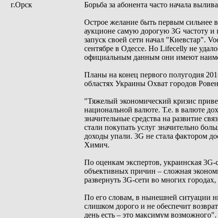
г.Орск
Борьба за абонента часто начала вылив
Острое желание быть первым сильнее вс
аукционе самую дорогую 3G частоту и п
запуск своей сети начал "Киевстар". V
сентябре в Одессе. Но Lifecellу не уда
официальным данным они имеют наиме
Планы на конец первого полугодия 201
областях Украины Охват городов Ровен
"Тяжелый экономический кризис привел 
национальной валюте. Т.е. в валюте до
значительные средства на развитие свя
стали покупать услуг значительно боль
доходы упали. 3G не стала фактором до
Химич.
По оценкам экспертов, украинская 3G-
объективных причин – сложная экономи
развернуть 3G-сети во многих городах,
По его словам, в нынешней ситуации н
слишком дорого и не обеспечит возврат
день есть – это максимум возможного".