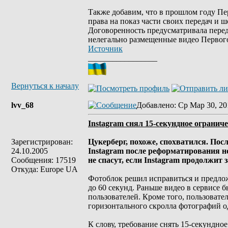
Также добавим, что в прошлом году Пе
права на показ части своих передач и 
Договоренность предусматривала перед
нелегально размещенные видео Первого
Источник
_________________
Вернуться к началу
lvv_68
Добавлено
: Ср Мар 30, 20
Instagram снял 15-секундное огранич
Зарегистрирован:
Цукерберг, похоже, спохватился. По
24.10.2005
Instagram после реформатирования н
Сообщения: 17519
не спасут, если Instagram продолжит 
Откуда: Europe UA
Фотоблок решил исправиться и предло
до 60 секунд. Раньше видео в сервисе 
пользователей. Кроме того, пользовате
горизонтального скролла фотографий од
К слову, требование снять 15-секундно