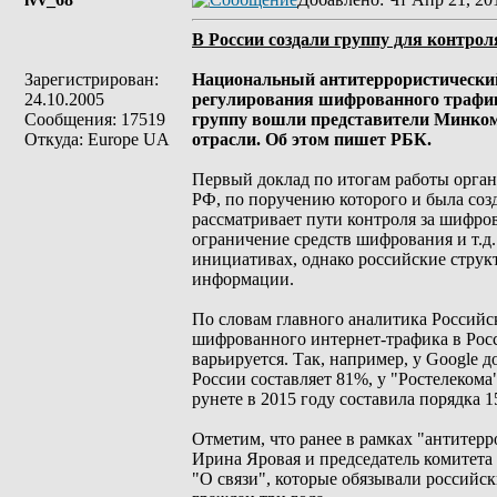
В России создали группу для контр
Зарегистрирован:
Национальный антитеррористический
24.10.2005
регулирования шифрованного трафик
Сообщения: 17519
группу вошли представители Минком
Откуда: Europe UA
отрасли. Об этом пишет РБК.
Первый доклад по итогам работы орган
РФ, по поручению которого и была соз
рассматривает пути контроля за шифро
ограничение средств шифрования и т.д.
инициативах, однако российские струк
информации.
По словам главного аналитика Россий
шифрованного интернет-трафика в Росс
варьируется. Так, например, у Google
России составляет 81%, у "Ростелекома
рунете в 2015 году составила порядка 
Отметим, что ранее в рамках "антитерр
Ирина Яровая и председатель комитета
"О связи", которые обязывали российс