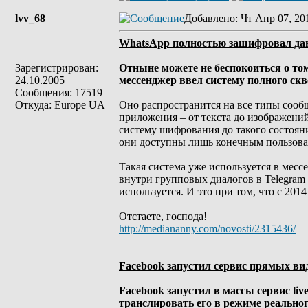
lvv_68
Добавлено
: Чт Апр 07, 20
WhatsApp полностью зашифровал да
Зарегистрирован:
Отныне можете не беспокоиться о то
24.10.2005
мессенджер ввел систему полного ск
Сообщения: 17519
Откуда: Europe UA
Оно распространится на все типы сооб
приложения – от текста до изображений
систему шифрования до такого состояни
они доступны лишь конечным пользова
Такая система уже используется в месс
внутри групповых диалогов в Telegram 
используется. И это при том, что с 201
Отстаете, господа!
http://mediananny.com/novosti/2315436/
Facebook запустил сервис прямых ви
Facebook запустил в массы сервис li
транслировать его в режиме реальног