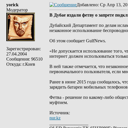
yorick
Добавлено
: Ср Апр 13, 20
Модератор
В Дубае издали фетву о запрете подк
Дубайский Департамент по делам исла
незаконное использование беспроводног
Об этом сообщает GulfNews.
Зарегистрирован:
«Не допускается использование того, ч
27.04.2004
интернет должен использоваться только
Сообщения: 96510
Откуда: г.Киев
В ней также отмечается, что незаконно
первоначального пользователя, если мн
Ранее в июне 2015 года сообщалось, чт
зарядить батареи мобильных телефонов.
Фетва - решение по какому‑либо общес
муфтием.
Источник:
nur.kz
_________________