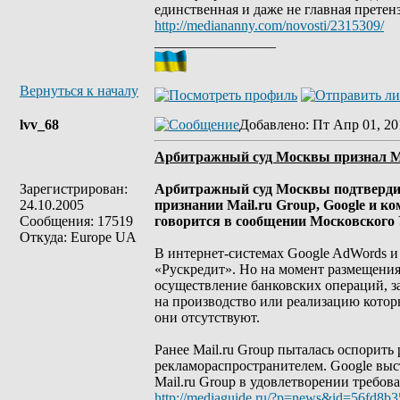
единственная и даже не главная претенз
http://mediananny.com/novosti/2315309/
_________________
Вернуться к началу
lvv_68
Добавлено
: Пт Апр 01, 20
Арбитражный суд Москвы признал Ma
Зарегистрирован:
Арбитражный суд Москвы подтверди
24.10.2005
признании Mail.ru Group, Google и 
Сообщения: 17519
говорится в сообщении Московского
Откуда: Europe UA
В интернет-системах Google AdWords и
«Рускредит». Но на момент размещения
осуществление банковских операций, за
на производство или реализацию котор
они отсутствуют.
Ранее Mail.ru Group пыталась оспорить 
рекламораспространителем. Google выс
Mail.ru Group в удовлетворении требов
http://mediaguide.ru/?p=news&id=56fd8