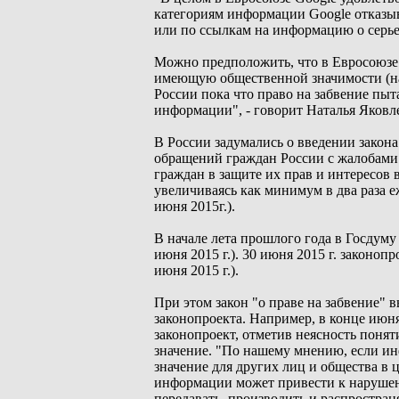
категориям информации Google отказыв
или по ссылкам на информацию о серь
Можно предположить, что в Евросоюзе
имеющую общественной значимости (нап
России пока что право на забвение пы
информации", - говорит Наталья Яковл
В России задумались о введении закона 
обращений граждан России с жалобами 
граждан в защите их прав и интересов 
увеличиваясь как минимум в два раза е
июня 2015г.).
В начале лета прошлого года в Госдуму
июня 2015 г.). 30 июня 2015 г. законо
июня 2015 г.).
При этом закон "о праве на забвение" 
законопроекта. Например, в конце июн
законопроект, отметив неясность понят
значение. "По нашему мнению, если инф
значение для других лиц и общества в 
информации может привести к нарушен
передавать, производить и распростра