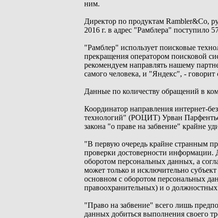
ним.
Директор по продуктам Rambler&Co, ру
2016 г. в адрес "Рамблера" поступило 
"Рамблер" использует поисковые технол
прекращения оператором поисковой си
рекомендуем направлять нашему партн
самого человека, и "Яндекс", - говорит 
Данные по количеству обращений в ком
Координатор направления интернет-бе
технологий" (РОЦИТ) Урван Парфентье
закона "о праве на забвение" крайне у
"В первую очередь крайне странным пре
проверки достоверности информации. Де
оборотом персональных данных, а согла
может только и исключительно субъект
основном с оборотом персональных да
правоохранительных) и о должностных 
"Право на забвение" всего лишь предп
данных добиться выполнения своего тр