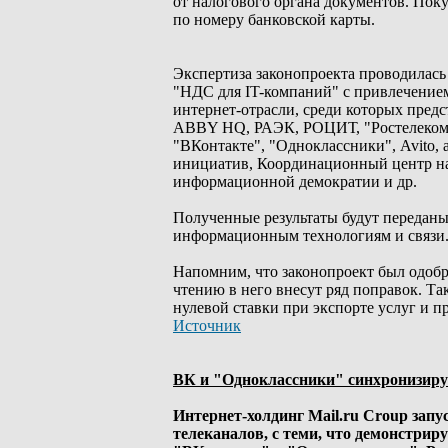
от налогового органа документов. Поку
по номеру банковской карты.
Экспертиза законопроекта проводилась
"НДС для IT-компаний" с привлечением
интернет-отрасли, среди которых предс
ABBY HQ, РАЭК, РОЦИТ, "Ростелеком"
"ВКонтакте", "Одноклассники", Avito, 
инициатив, Координационный центр на
информационной демократии и др.
Полученные результаты будут передан
информационным технологиям и связи
Напомним, что законопроект был одобре
чтению в него внесут ряд поправок. Т
нулевой ставки при экспорте услуг и п
Источник
ВК и "Одноклассники" синхронизиру
Интернет-холдинг Mail.ru Croup зап
телеканалов, с теми, что демонстри