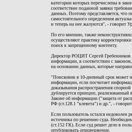
категории которых перечислены в закон
соответствие поданной заявки требова
данных. Поэтому представляется, что 
самостоятельного определения актуаль
и теперь на нее жалуются", - говорит 
По его мнению, также неконструктивно
осуществляют практику корректировки 
поиск к запрещенному контенту.
Директор РОЦИТ Сергей Гребенников го
информации, в соответствии с законом,
на основании данных, которые направи
"Поисковик в 10-дневный срок может н
информации, если посчитает информаци
доказывания распространения спорной 
дублируется принцип, реализованный в 
Законе об информации ("защита от расп
РФ (ст.128.1 "клевета") и др.", - говор
Если пользователь остался недоволен р
источника по решению суда. Необходимо
(ст.152 ГК). Если суд решит дело в поль
опубликовать опровержение.