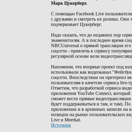
Марк Цукерберг.
С помощью Facebook Live пользователи
с друзьями и смотреть их ролики. Они
подчеркивает Цукерберг.
Надо сказать, что до недавних пор сер
знаменитосям. А в последнее время соц
NBCUniversal о прямой трансляции его
соцсети - привлечь к сервису популярн
регулярной основе вели видеотрансляци
Напомним, что впервые проект под назв
использовали как видеоканал "Фейсбук
соцсети. Впоследствии он претерпел м
пользователям в качетсве сервиса live-
Отметим, что разработкой сервиса виде
приложения YouTube Connect, который 
сможет вести прямые видеотрансляции 
будет поддерживаться и там, и там). П
приложении и в архвиных записях на к
позиции на рынке пользовательских вид
Live и Meerkat.
Источник
_________________