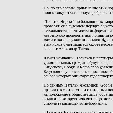
Но, по его словам, применение этих но
поисковику, отказавшемуся добровольн
"То, что "Яндекс" по большинству зап
проверяться в судебном порядке с учет
актуальности, значимости информации 
невозможно проверить при принятии реш
масса отказов в удалении ссылок будет
этих исков будет являться скорее несов
говорит Александр Титов.
Юрист компании "Толкачев и партнеры"
удалять ссылки, граждане будут оспари
"Яндексу", Google и Rambler об удалени
Безусловно, у поисковиков появилось 
основе которых они будут удовлетворят
По данным Натальи Яковлевой, Google 
правила, в соответствии с которыми п
на положение в обществе лица, обрати
ссылки на которую заявляет лицо, исто
с момента размещения информации.
"В целом в Евросоюзе Google удовлетв