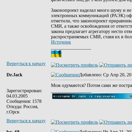
Законопроект наделал много шуму и не 
электронных коммуникаций (РАЭК) офи
отметили, что законопроект приравнив
СМИ, а также освобождения от ответс
закона предлагает агрегатору нести от
распространяемых СМИ, ставя их в бо
Источник
_________________
Вернуться к началу
Dr.Jack
Добавлено
: Ср Апр 20, 20
Мож одумаются? Потом сами же постра
Зарегистрирован:
_________________
04.03.2005
Сообщения: 1578
Откуда: Россия,
г.Орск
Вернуться к началу
lvv_68
Добавлено
: Чт Апр 21, 20