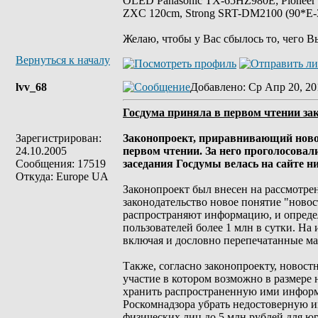
OLED Panasonic TX-65HZ980E; Pioneer
ZXC 120cm, Strong SRT-DM2100 (90*E-30
Желаю, чтобы у Вас сбылось то, чего В
Вернуться к началу
lvv_68
Добавлено
: Ср Апр 20, 20
Госдума приняла в первом чтении за
Зарегистрирован:
Законопроект, приравнивающий ново
24.10.2005
первом чтении. За него проголосовал
Сообщения: 17519
заседания Госдумы велась на сайте 
Откуда: Europe UA
Законопроект был внесен на рассмотре
законодательство новое понятие "новос
распространяют информацию, и определ
пользователей более 1 млн в сутки. На
включая и дословно перепечатанные ма
Также, согласно законопроекту, новос
участие в котором возможно в размере 
хранить распространенную ими информа
Роскомнадзора убрать недостоверную и
физических лиц до 5 млн рублей для ю