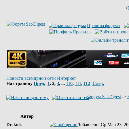
Ф
Правила форума
Профиль
Новости всемирной сети Интернет
На страницу
Пред.
1
,
2
,
3
, ...
110
,
111
,
112
След.
Форум Sat-Digest
->
Автор
Dr.Jack
Добавлено
: Ср Мар 23, 20