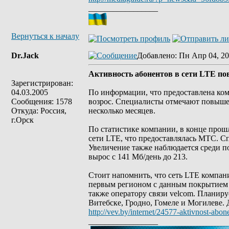
_________________
Вернуться к началу
Dr.Jack
Добавлено
: Пн Апр 04, 20
Активность абонентов в сети LTE пов
Зарегистрирован:
04.03.2005
По информации, что предоставлена ко
Сообщения: 1578
возрос. Специалисты отмечают повышен
Откуда: Россия,
несколько месяцев.
г.Орск
По статистике компании, в конце прош
сети LTE, что предоставлялась МТС. Сп
Увеличение также наблюдается среди по
вырос с 141 Мб/день до 213.
Стоит напомнить, что сеть LTE компан
первым регионом с данным покрытием с
также оператору связи velcom. Планиру
Витебске, Гродно, Гомеле и Могилеве. 
http://vev.by/internet/24577-aktivnost-abon
_________________