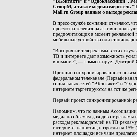
"ВКонтакте" и "Одноклассники". Ре
GroupM, а также медиаизмеритель "T
Mail.ru Group данные о выходе рекл
В пресс-службе компании отмечают, чт
просмотра телевизора активно пользуют
предпочитающих в момент рекламной па
мобильные устройства или стационарн
"Восприятие телерекламы в этих случа
ТВ и интернете дает возможность усил
внимание", — комментирует Дмитрий Се
Принцип синхронизированного показа 
федеральном телеканале (Первый канал,
социальных сетей "ВКонтакте" и "Одно
интернете таргетируются на тот же рег
Первый проект синхронизированной рек
Напомним, что по данным Ассоциации
медиа по объемам доходов от рекламы в с
расходы рекламодателей на ТВ-рекламу 
интернете, напротив, возросли на 15% 
интернет-площадки все чаще предлагаю