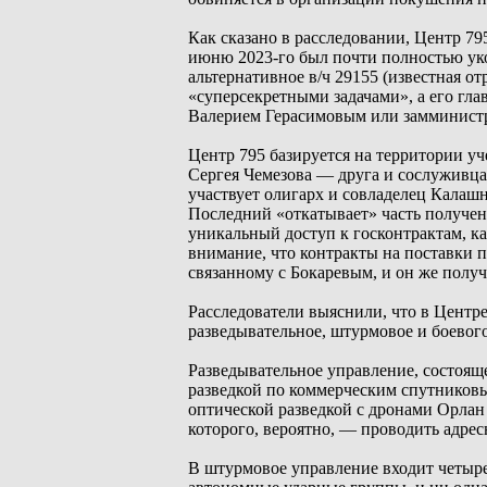
Как сказано в расследовании, Центр 79
июню 2023-го был почти полностью уко
альтернативное в/ч 29155 (известная о
«суперсекретными задачами», а его гла
Валерием Герасимовым или замминист
Центр 795 базируется на территории у
Сергея Чемезова — друга и сослуживца
участвует олигарх и совладелец Калаш
Последний «откатывает» часть получен
уникальный доступ к госконтрактам, 
внимание, что контракты на поставки 
связанному с Бокаревым, и он же полу
Расследователи выяснили, что в Центре
разведывательное, штурмовое и боевог
Разведывательное управление, состояще
разведкой по коммерческим спутниковы
оптической разведкой с дронами Орлан 
которого, вероятно, — проводить адре
В штурмовое управление входит четыре