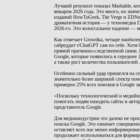
Лучший результат показал Mashable, к
январем 2026 года. Это много, но знач
изданий HowToGeek, The Verge и ZDNet
драматичная история — у техномедиа Dig
2026-го. Это колоссальное падение — 
Как отмечает Growtika, четыре наибол
сабреддит r/ChatGPT сам по себе. Хотя
прямой причинно-следственной связи. В
Google, которые появились в середине 
а также рост количества пользователей 
Особенно сильный удар пришелся на сер
значительно более широкий спектр пои
примерно 25% всех поисков в Google з
«Поскольку технологический и медийн
помогать людям находить сайты и автор
представитель Google.
Для медиаиндустрии это далеко не про
поиска Google. Это означает совершен
оставляет всех нас менее информирован
продолжает использоваться для формир