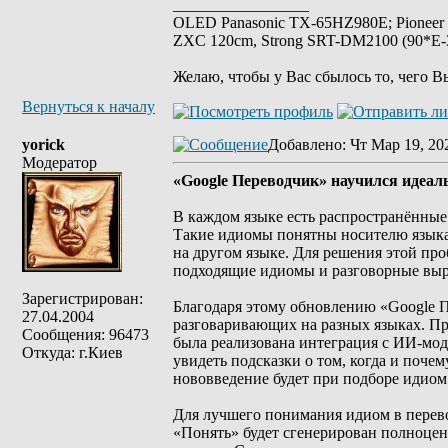
_________________
OLED Panasonic TX-65HZ980E; Pioneer
ZXC 120cm, Strong SRT-DM2100 (90*E-30
Желаю, чтобы у Вас сбылось то, чего В
Вернуться к началу
yorick
Добавлено
: Чт Мар 19, 20
Модератор
«Google Переводчик» научился идеал
В каждом языке есть распространённые 
Такие идиомы понятны носителю языка,
на другом языке. Для решения этой про
подходящие идиомы и разговорные вы
Зарегистрирован:
Благодаря этому обновлению «Google П
27.04.2004
разговаривающих на разных языках. Пр
Сообщения: 96473
была реализована интеграция с ИИ-мод
Откуда: г.Киев
увидеть подсказки о том, когда и поче
нововведение будет при подборе идиом
Для лучшего понимания идиом в перево
«Понять» будет сгенерирован полноцен