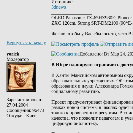
Источник:
3dnews
_________________
OLED Panasonic TX-65HZ980E; Pioneer
ZXC 120cm, Strong SRT-DM2100 (90*E-30
Желаю, чтобы у Вас сбылось то, чего В
Вернуться к началу
yorick
Добавлено
: Вт Мар 24, 20
Модератор
В Югре планируют ограничить доступ
В Ханты-Мансийском автономном округ
образовательных учреждениях. Об этом 
образования и науки Александра Гомзя
социальному развитию.
Зарегистрирован:
Проект предусматривает финансировани
27.04.2004
рамках новой системы в школах будет 
Сообщения: 96473
только к проверенным ресурсам. В спи
Откуда: г.Киев
качества, что позволит педагогам и уч
цифровую библиотеку.