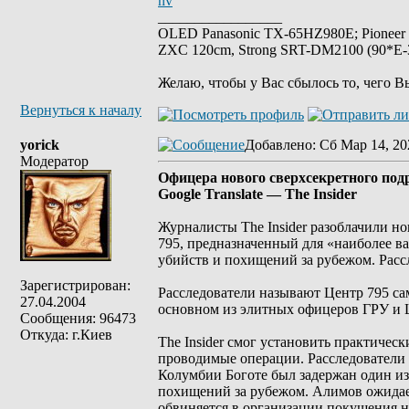
nv
_________________
OLED Panasonic TX-65HZ980E; Pioneer
ZXC 120cm, Strong SRT-DM2100 (90*E-30
Желаю, чтобы у Вас сбылось то, чего В
Вернуться к началу
yorick
Добавлено
: Сб Мар 14, 20
Модератор
Офицера нового сверхсекретного под
Google Translate — The Insider
Журналисты The Insider разоблачили н
795, предназначенный для «наиболее в
убийств и похищений за рубежом. Рассле
Зарегистрирован:
Расследователи называют Центр 795 са
27.04.2004
основном из элитных офицеров ГРУ и 
Сообщения: 96473
Откуда: г.Киев
The Insider смог установить практическ
проводимые операции. Расследователи 
Колумбии Боготе был задержан один и
похищений за рубежом. Алимов ожидае
обвиняется в организации покушения н