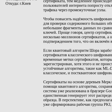
сертификата, тем медленнее происходи
Откуда: г.Киев
пользователей интернета попросту отк
трафика через промежуточные узлы.
Чтобы повысить надёжность шифрования
для проверки содержимого больших об
небольшие фрагменты данных по сравн
ключей. Проще говоря, центр сертифик
несколько миллионов сертификатов, а 
подтверждением того, что он включён в
Если квантовый алгоритм Шора зарабо
сертификатов классического шифрован
временные метки сертификатов, которы
зарегистрирован, хотя этого и не прои
устойчивые алгоритмы, такие как ML-D
классическое, и постквантовое шифров
Сертификаты на основе деревьев Меркла
помощи квантового алгоритма, сохраня
система уже реализована в браузере Goo
единственная генерирует этот распред
образца. В перспективе, как предполаг
уже сформирована рабочая группа PKI, 