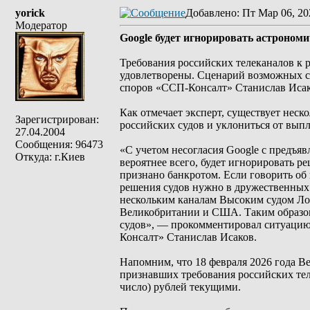
yorick
Добавлено
: Пт Мар 06, 20
Модератор
Google будет игнорировать астроном
Требования российских телеканалов к 
удовлетворены. Сценарий возможных с
споров «ССП-Консалт» Станислав Исак
Как отмечает эксперт, существует неск
Зарегистрирован:
российских судов и уклониться от вып
27.04.2004
Сообщения: 96473
«С учетом несогласия Google с предъя
Откуда: г.Киев
вероятнее всего, будет игнорировать р
признано банкротом. Если говорить об 
решения судов нужно в дружественных 
нескольким каналам Высоким судом Ло
Великобритании и США. Таким образом,
судов», — прокомментировал ситуацию
Консалт» Станислав Исаков.
Напомним, что 18 февраля 2026 года В
признавших требования российских тел
число) рублей текущими.