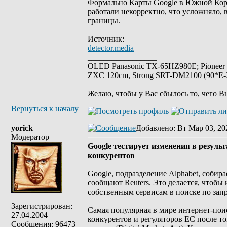
Формально Карты Google в Южной Корее
работали некорректно, что усложняло, 
границы.
Источник:
detector.media
_________________
OLED Panasonic TX-65HZ980E; Pioneer
ZXC 120cm, Strong SRT-DM2100 (90*E-30
Желаю, чтобы у Вас сбылось то, чего В
Вернуться к началу
yorick
Добавлено
: Вт Мар 03, 20
Модератор
Google тестирует изменения в резуль
конкурентов
Google, подразделение Alphabet, собира
сообщают Reuters. Это делается, чтоб
собственным сервисам в поиске по зап
Зарегистрирован:
Самая популярная в мире интернет-пои
27.04.2004
конкурентов и регуляторов ЕС после то
Сообщения: 96473