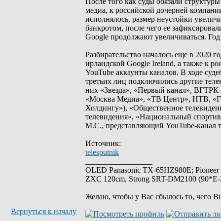
После того как суды обязали структуры
медиа, к российской дочерней компани
исполнялось, размер неустойки увелич
банкротом, после чего ее зафиксировал
Google продолжают увеличиваться. Год 
Разбирательство началось еще в 2020 
ирландской Google Ireland, а также к 
YouTube аккаунты каналов. В ходе суд
третьих лиц подключились другие теле
них «Звезда», «Первый канал», ВГТРК (
«Москва Медиа», «ТВ Центр», НТВ, «Г
Холдингу»), «Общественное телевидени
телевидения», «Национальный спортив
М.С., представляющий YouTube-канал 
Источник:
telesputnik
_________________
OLED Panasonic TX-65HZ980E; Pioneer
ZXC 120cm, Strong SRT-DM2100 (90*E-30
Желаю, чтобы у Вас сбылось то, чего В
Вернуться к началу