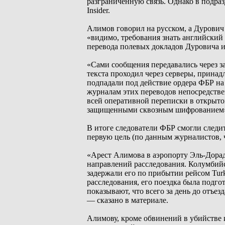
разграниченную связь. Однако в подра
Insider.
Алимов говорил на русском, а Дурович
«видимо, требования знать английский
перевода полевых докладов Дуровича и
«Сами сообщения передавались через 
текста проходил через серверы, прина
подпадали под действие ордера ФБР на 
журналам этих переводов непосредстве
всей оперативной переписки в открытом
защищенными сквозным шифрованием»,
В итоге следователи ФБР смогли следит
первую цель (по данным журналистов, 
«Арест Алимова в аэропорту Эль-Дорадо
направлений расследования. Колумбий
задержали его по прибытии рейсом Turk
расследования, его поездка была подг
показывают, что всего за день до отъе
— сказано в материале.
Алимову, кроме обвинений в убийстве 