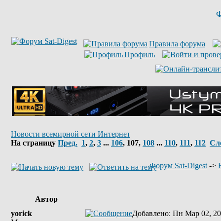
Ф
Правила форума
Профиль
Новости всемирной сети Интернет
На страницу
Пред.
1
,
2
,
3
...
106
,
107
,
108
...
110
,
111
,
112
Сл
Форум Sat-Digest
->
Автор
yorick
Добавлено
: Пн Мар 02, 20