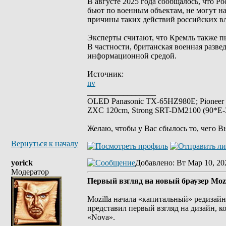
В августе 2025 года сообщалось, что Р
бьют по военным объектам, не могут на
причины таких действий российских вл
Эксперты считают, что Кремль также пы
В частности, британская военная разве
информационной средой.
Источник:
nv
_________________
OLED Panasonic TX-65HZ980E; Pioneer
ZXC 120cm, Strong SRT-DM2100 (90*E-30
Желаю, чтобы у Вас сбылось то, чего В
Вернуться к началу
yorick
Добавлено
: Вт Мар 10, 20
Модератор
Первый взгляд на новый браузер Mozi
Mozilla начала «капитальный» редизайн
представил первый взгляд на дизайн, 
«Nova».