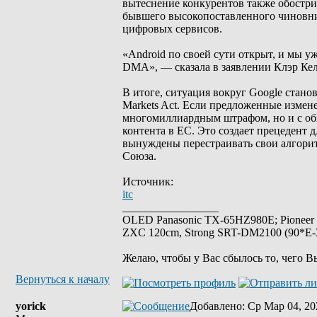
вытеснение конкурентов также обостри
бывшего высокопоставленного чиновни
цифровых сервисов.
«Android по своей сути открыт, и мы у
DMA», — сказала в заявлении Клэр Кел
В итоге, ситуация вокруг Google стано
Markets Act. Если предложенные измене
многомиллиардным штрафом, но и с об
контента в ЕС. Это создает прецедент
вынуждены перестраивать свои алгори
Союза.
Источник:
itc
_________________
OLED Panasonic TX-65HZ980E; Pioneer
ZXC 120cm, Strong SRT-DM2100 (90*E-30
Желаю, чтобы у Вас сбылось то, чего В
Вернуться к началу
yorick
Добавлено
: Ср Мар 04, 20