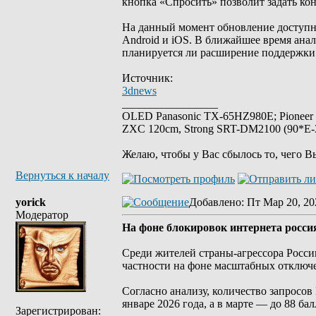
кнопка «Спросить» позволит задать ко
На данный момент обновление доступн
Android и iOS. В ближайшее время анал
планируется ли расширение поддержки 
Источник:
3dnews
_________________
OLED Panasonic TX-65HZ980E; Pioneer
ZXC 120cm, Strong SRT-DM2100 (90*E-30
Желаю, чтобы у Вас сбылось то, чего В
Вернуться к началу
yorick
Добавлено
: Пт Мар 20, 20
Модератор
На фоне блокировок интернета росси
Среди жителей страны-агрессора России
частности на фоне масштабных отключе
Согласно анализу, количество запросов 
январе 2026 года, а в марте — до 88 бал
Зарегистрирован: