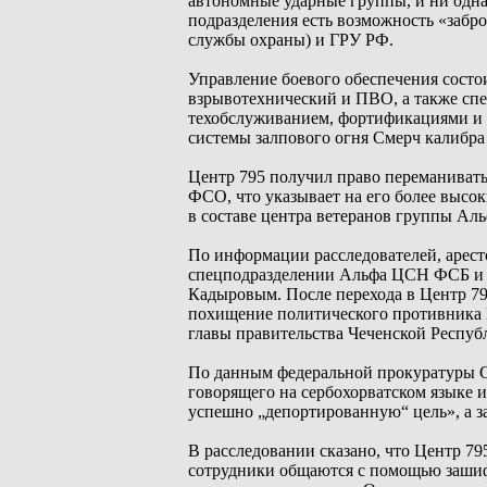
автономные ударные группы, и ни одна 
подразделения есть возможность «забр
службы охраны) и ГРУ РФ.
Управление боевого обеспечения состо
взрывотехнический и ПВО, а также сп
техобслуживанием, фортификациями и 
системы залпового огня Смерч калибра
Центр 795 получил право переманивать
ФСО, что указывает на его более высо
в составе центра ветеранов группы Ал
По информации расследователей, аре
спецподразделении Альфа ЦСН ФСБ и 
Кадыровым. После перехода в Центр 795
похищение политического противника К
главы правительства Чеченской Респуб
По данным федеральной прокуратуры С
говорящего на сербохорватском языке
успешно „депортированную“ цель», а за
В расследовании сказано, что Центр 7
сотрудники общаются с помощью заши