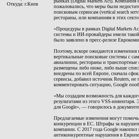
рынках (Digital Markets Act). Компания
Откуда: г.Киев
пожаловались, что меры были недоста
поисковым сервисам (vertical search se
рестораны, или компаниям в этих секто
«Процедуры в рамках Digital Markets A
системы и ИИ-провайдеры имели такой 
было заявлено в пресс-релизе Евроком
Поэтому, вскоре ожидаются изменения в
вертикальные поисковые системы с са
авиалинии, рестораны и транспортные с
размещены либо ниже, либо выше спис
внедрены по всей Европе, сначала сфок
сервисы, добавил источник Reuters, не
комментировать ситуацию, Google пооб
«Мы создадим возможность для каждого
результатами из этого VSS-инвентаря. 
для Google», — говорилось в документе
Предлагаемые изменения могут помочь
конкуренции в ЕС. Штрафы за нарушение
компании. С 2017 года Google накопил 
антиконкурентные нарушения в Европе