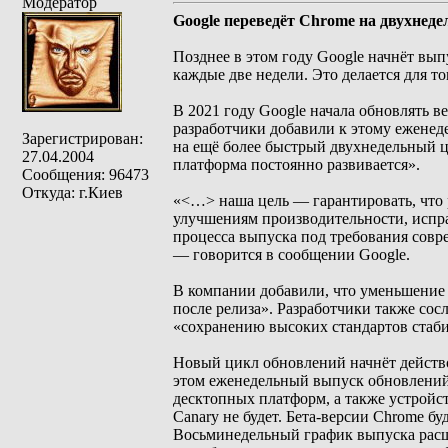
Модератор
Google переведёт Chrome на двухнед
Позднее в этом году Google начнёт вып
каждые две недели. Это делается для т
В 2021 году Google начала обновлять ве
разработчики добавили к этому еженед
Зарегистрирован:
на ещё более быстрый двухнедельный ци
27.04.2004
платформа постоянно развивается».
Сообщения: 96473
Откуда: г.Киев
«<…> наша цель — гарантировать, что 
улучшениям производительности, испр
процесса выпуска под требования совр
— говорится в сообщении Google.
В компании добавили, что уменьшение 
после релиза». Разработчики также сос
«сохранению высоких стандартов стаб
Новый цикл обновлений начнёт действо
этом еженедельный выпуск обновлений 
десктопных платформ, а также устройст
Canary не будет. Бета-версии Chrome бу
Восьминедельный график выпуска расш