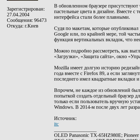
В обновленном браузере присутствуют ч
Зарегистрирован:
пастельные цвета в дизайне. Вместе с 
27.04.2004
интерфейса стали более плавными.
Сообщения: 96473
Откуда: г.Киев
Судя по макетам, которые опубликовал 
Google или, по крайней мере, той часть
функция вертикальных вкладок, что не
Можно подробно рассмотреть, как выгл
«Загрузки», «Защита сайта», окно «Уп
Mozilla имеет долгую историю редизайн
года вместе с Firefox 89, а если заглян
последнего имел квадратные вкладки и
Впрочем, не каждое из обновлений был
попыткой создать отдельный браузер дл
только если пользователь вручную уст
Windows. В 2014-м после двух лет разр
Источник:
itc
_________________
OLED Panasonic TX-65HZ980E; Pioneer