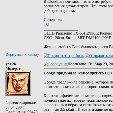
В Cloudflare считают, что это потребу
расширения дата-центров. При этом ро
работу интернета.
Источник:
liga
_________________
OLED Panasonic TX-65HZ980E; Pioneer
ZXC 120cm, Strong SRT-DM2100 (90*E-30
Желаю, чтобы у Вас сбылось то, чего В
Вернуться к началу
yorick
Добавлено
: Пн Мар 23, 20
Модератор
Google придумала, как защитить HTT
Google предложила решение, которое 
гипотетических атак со стороны квант
Криптографические элементы в совреме
полном виде их теоретически можно в
Зарегистрирован:
аналогичным образом сертификаты от к
27.04.2004
раз — до 2,5 кбайт. И все эти данные п
Сообщения: 96473