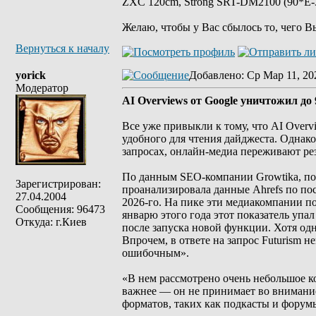
ZXC 120cm, Strong SRT-DM2100 (90*E-30
Желаю, чтобы у Вас сбылось то, чего В
Вернуться к началу
yorick
Добавлено
: Ср Мар 11, 20
Модератор
AI Overviews от Google уничтожил д
Все уже привыкли к тому, что AI Overv
удобного для чтения дайджеста. Однак
запросах, онлайн-медиа переживают рез
По данным SEO-компании Growtika, пос
Зарегистрирован:
проанализировала данные Ahrefs по пос
27.04.2004
2026-го. На пике эти медиакомпании п
Сообщения: 96473
январю этого года этот показатель упа
Откуда: г.Киев
после запуска новой функции. Хотя одн
Впрочем, в ответе на запрос Futurism 
ошибочным».
«В нем рассмотрено очень небольшое к
важнее — он не принимает во внимание
форматов, таких как подкасты и форумы