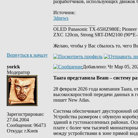
разработчиков, использующих движок C
Источник:
3dnews
_________________
OLED Panasonic TX-65HZ980E; Pioneer
ZXC 120cm, Strong SRT-DM2100 (90*E-30
Желаю, чтобы у Вас сбылось то, чего В
Вернуться к началу
yorick
Добавлено
: Чт Мар 05, 20
Модератор
Taara представила Beam – систему ра
28 февраля 2026 года компания Taara, 
высокоскоростной передачи данных в г
пишет New Atlas.
Система обеспечивает двусторонний об
Зарегистрирован:
Устройства размером с обувную коробку
27.04.2004
зданий в густонаселенных районах. Ос
Сообщения: 96473
плате с более чем тысячей миниатюрных
Откуда: г.Киев
между устройствами в зоне прямой вид