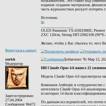
пользователей. Это ставит под сомнен
издания: создание материалов, финанси
часть журналистики рискует потерять 
Источник:
itc
_________________
OLED Panasonic TX-65HZ980E; Pioneer
ZXC 120cm, Strong SRT-DM2100 (90*E-30
Желаю, чтобы у Вас сбылось то, чего В
Вернуться к началу
yorick
Добавлено
: Чт Мар 12, 20
Модератор
ИИ Claude Opus 4.6 нашел 22 уязвимос
Модель Claude Opus 4.6 просмотрела ок
Компания Anthropic в сотрудничестве с
интеллекта Claude Opus 4.6 анализирова
из которых 14 были классифицированы 
Зарегистрирован:
27.04.2004
По данным исследователей, это почти п
Сообщения: 96473