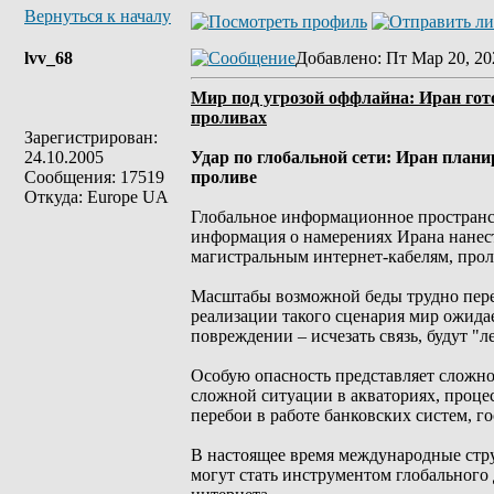
Вернуться к началу
lvv_68
Добавлено
: Пт Мар 20, 20
Мир под угрозой оффлайна: Иран гот
проливах
Зарегистрирован:
24.10.2005
Удар по глобальной сети: Иран план
Сообщения: 17519
проливе
Откуда: Europe UA
Глобальное информационное пространст
информация о намерениях Ирана нанес
магистральным интернет-кабелям, про
Масштабы возможной беды трудно перео
реализации такого сценария мир ожид
повреждении – исчезать связь, будут "л
Особую опасность представляет сложнос
сложной ситуации в акваториях, процес
перебои в работе банковских систем, 
В настоящее время международные стру
могут стать инструментом глобального