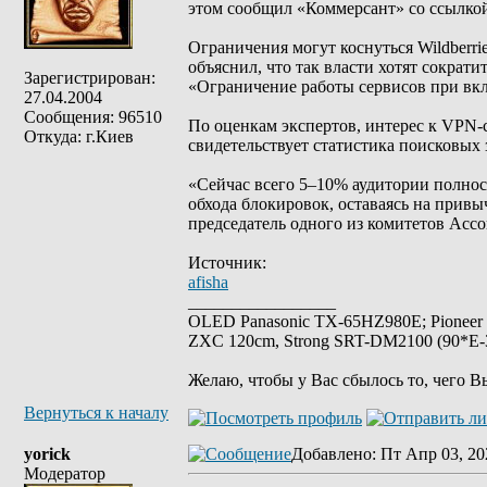
этом сообщил «Коммерсант» со ссылкой
Ограничения могут коснуться Wildberri
объяснил, что так власти хотят сократи
Зарегистрирован:
«Ограничение работы сервисов при вк
27.04.2004
Сообщения: 96510
По оценкам экспертов, интерес к VPN-
Откуда: г.Киев
свидетельствует статистика поисковых 
«Сейчас всего 5–10% аудитории полнос
обхода блокировок, оставаясь на привы
председатель одного из комитетов Ас
Источник:
afisha
_________________
OLED Panasonic TX-65HZ980E; Pioneer
ZXC 120cm, Strong SRT-DM2100 (90*E-30
Желаю, чтобы у Вас сбылось то, чего В
Вернуться к началу
yorick
Добавлено
: Пт Апр 03, 20
Модератор