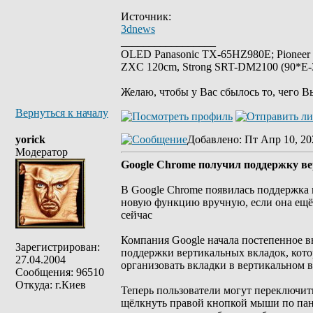
Источник:
3dnews
_________________
OLED Panasonic TX-65HZ980E; Pioneer
ZXC 120cm, Strong SRT-DM2100 (90*E-30
Желаю, чтобы у Вас сбылось то, чего В
Вернуться к началу
yorick
Добавлено
: Пт Апр 10, 20
Модератор
Google Chrome получил поддержку в
В Google Chrome появилась поддержка 
новую функцию вручную, если она ещё 
сейчас
Компания Google начала постепенное в
Зарегистрирован:
поддержки вертикальных вкладок, котор
27.04.2004
организовать вкладки в вертикальном в
Сообщения: 96510
Откуда: г.Киев
Теперь пользователи могут переключит
щёлкнуть правой кнопкой мыши по пане