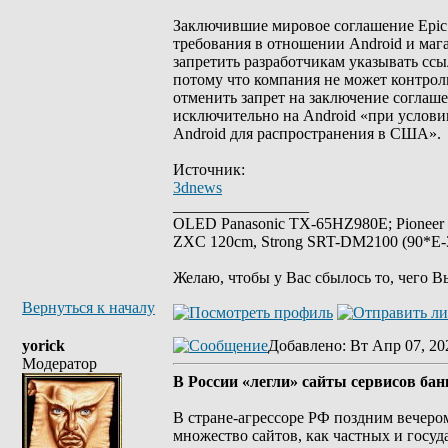
Заключившие мировое соглашение Epic
требования в отношении Android и маг
запретить разработчикам указывать сс
потому что компания не может контроли
отменить запрет на заключение соглаш
исключительно на Android «при услови
Android для распространения в США».
Источник:
3dnews
_________________
OLED Panasonic TX-65HZ980E; Pioneer
ZXC 120cm, Strong SRT-DM2100 (90*E-30
Желаю, чтобы у Вас сбылось то, чего В
Вернуться к началу
yorick
Добавлено
: Вт Апр 07, 20
Модератор
В России «легли» сайты сервисов ба
В стране-агрессоре РФ поздним вечеро
множество сайтов, как частных и госу