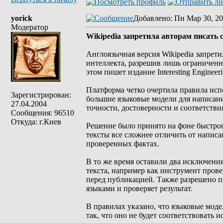
yorick
Добавлено
: Пн Мар 30, 20
Модератор
Wikipedia запретила авторам писать
Англоязычная версия Wikipedia запрет
интеллекта, разрешив лишь ограниченн
этом пишет издание Interesting Engineeri
Платформа четко очертила правила исп
Зарегистрирован:
большие языковые модели для написани
27.04.2004
точности, достоверности и соответстви
Сообщения: 96510
Откуда: г.Киев
Решение было принято на фоне быстро
тексты все сложнее отличить от написа
проверенных фактах.
В то же время оставили два исключени
текста, например как инструмент пров
перед публикацией. Также разрешено п
языками и проверяет результат.
В правилах указано, что языковые моде
так, что оно не будет соответствовать 