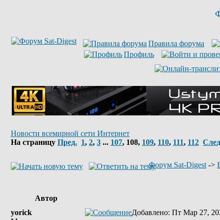
Ф
Правила форума
Профиль
Новости всемирной сети Интернет
На страницу
Пред.
1
,
2
,
3
...
107
,
108
,
109
,
110
,
111
,
112
След
Форум Sat-Digest
->
Автор
yorick
Добавлено
: Пт Мар 27, 20