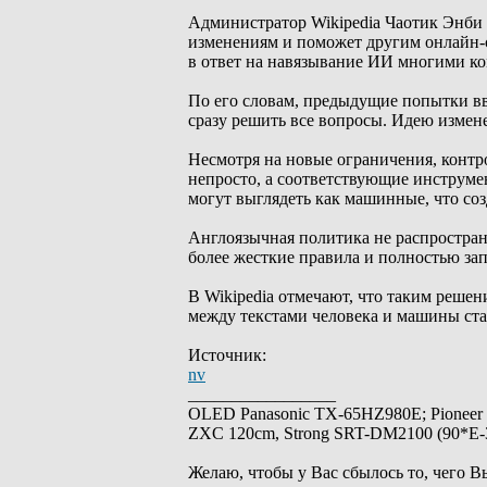
Администратор Wikipedia Чаотик Энби 
изменениям и поможет другим онлайн-с
в ответ на навязывание ИИ многими к
По его словам, предыдущие попытки в
сразу решить все вопросы. Идею измене
Несмотря на новые ограничения, контр
непросто, а соответствующие инструме
могут выглядеть как машинные, что соз
Англоязычная политика не распространя
более жесткие правила и полностью за
В Wikipedia отмечают, что таким решен
между текстами человека и машины ста
Источник:
nv
_________________
OLED Panasonic TX-65HZ980E; Pioneer
ZXC 120cm, Strong SRT-DM2100 (90*E-30
Желаю, чтобы у Вас сбылось то, чего В