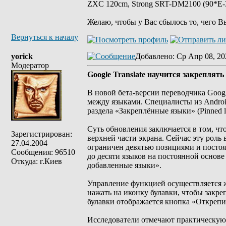
ZXC 120cm, Strong SRT-DM2100 (90*E-30
Желаю, чтобы у Вас сбылось то, чего В
Вернуться к началу
yorick
Добавлено
: Ср Апр 08, 20
Модератор
Google Translate научится закреплят
В новой бета-версии переводчика Googl
между языками. Специалисты из Android
раздела «Закреплённые языки» (Pinned l
Суть обновления заключается в том, чт
Зарегистрирован:
верхней части экрана. Сейчас эту рол
27.04.2004
ограничен девятью позициями и постоя
Сообщения: 96510
до десяти языков на постоянной основе
Откуда: г.Киев
добавленные языки».
Управление функцией осуществляется ж
нажать на иконку булавки, чтобы закре
булавки отображается кнопка «Открепи
Исследователи отмечают практическую 