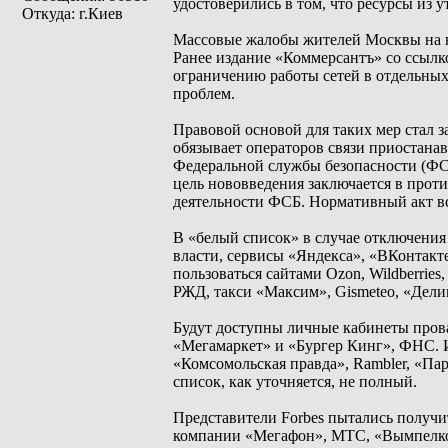
удостоверились в том, что ресурсы из 
Откуда: г.Киев
Массовые жалобы жителей Москвы на не
Ранее издание «Коммерсантъ» со ссылк
ограничению работы сетей в отдельных
проблем.
Правовой основой для таких мер стал 
обязывает операторов связи приостана
Федеральной службы безопасности (ФСБ
цель нововведения заключается в прот
деятельности ФСБ. Нормативный акт вс
В «белый список» в случае отключения
власти, сервисы «Яндекса», «ВКонтакт
пользоваться сайтами Ozon, Wildberri
РЖД, такси «Максим», Gismeteo, «Делим
Будут доступны личные кабинеты прова
«Мегамаркет» и «Бургер Кинг», ФНС. И
«Комсомольская правда», Rambler, «Па
список, как уточняется, не полный.
Представители Forbes пытались полу
компании «Мегафон», МТС, «Вымпелком»