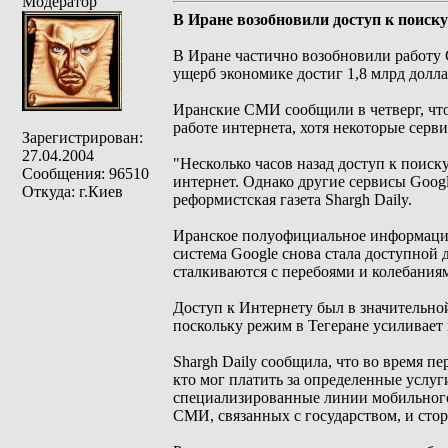
Модератор
В Иране возобновили доступ к поиску
В Иране частично возобновили работу 
ущерб экономике достиг 1,8 млрд долла
Иранские СМИ сообщили в четверг, что 
работе интернета, хотя некоторые сер
Зарегистрирован:
27.04.2004
"Несколько часов назад доступ к поиск
Сообщения: 96510
интернет. Однако другие сервисы Googl
Откуда: г.Киев
реформистская газета Shargh Daily.
Иранское полуофициальное информацион
система Google снова стала доступной д
сталкиваются с перебоями и колебания
Доступ к Интернету был в значительно
поскольку режим в Тегеране усиливает 
Shargh Daily сообщила, что во время п
кто мог платить за определенные услуг
специализированные линии мобильного
СМИ, связанных с государством, и сто