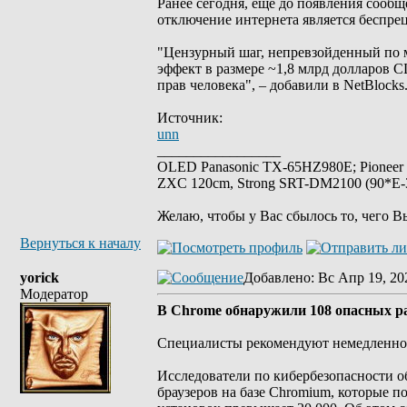
Ранее сегодня, еще до появления сооб
отключение интернета является беспре
"Цензурный шаг, непревзойденный по 
эффект в размере ~1,8 млрд долларов
прав человека", – добавили в NetBlocks
Источник:
unn
_________________
OLED Panasonic TX-65HZ980E; Pioneer
ZXC 120cm, Strong SRT-DM2100 (90*E-30
Желаю, чтобы у Вас сбылось то, чего В
Вернуться к началу
yorick
Добавлено
: Вс Апр 19, 20
Модератор
В Chrome обнаружили 108 опасных р
Специалисты рекомендуют немедленно 
Исследователи по кибербезопасности 
браузеров на базе Chromium, которые 