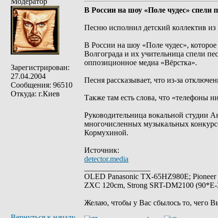
Модератор
В России на шоу «Поле чудес» спели 
Песню исполнил детский коллектив из 
В России на шоу «Поле чудес», которое
Волгограда и их учительница спели пе
оппозиционное медиа «Вёрстка».
Зарегистрирован:
27.04.2004
Песня рассказывает, что из-за отключен
Сообщения: 96510
Откуда: г.Киев
Также там есть слова, что «телефоны н
Руководительница вокальной студии Ана
многочисленных музыкальных конкурсо
Кормухиной.
Источник:
detector.media
_________________
OLED Panasonic TX-65HZ980E; Pioneer
ZXC 120cm, Strong SRT-DM2100 (90*E-30
Желаю, чтобы у Вас сбылось то, чего В
Вернуться к началу