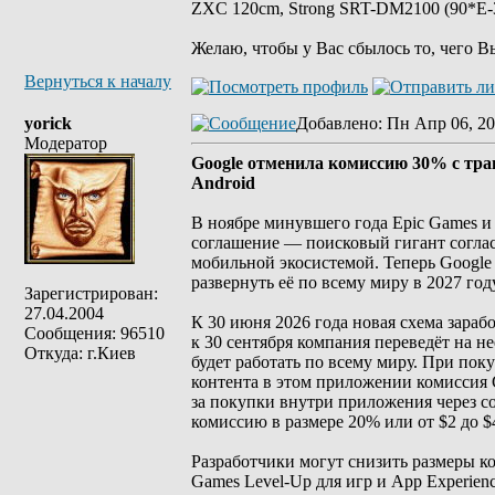
ZXC 120cm, Strong SRT-DM2100 (90*E-30
Желаю, чтобы у Вас сбылось то, чего В
Вернуться к началу
yorick
Добавлено
: Пн Апр 06, 20
Модератор
Google отменила комиссию 30% с тра
Android
В ноябре минувшего года Epic Games и
соглашение — поисковый гигант соглас
мобильной экосистемой. Теперь Google
развернуть её по всему миру в 2027 году
Зарегистрирован:
27.04.2004
К 30 июня 2026 года новая схема зара
Сообщения: 96510
к 30 сентября компания переведёт на н
Откуда: г.Киев
будет работать по всему миру. При пок
контента в этом приложении комиссия 
за покупки внутри приложения через со
комиссию в размере 20% или от $2 до $
Разработчики могут снизить размеры к
Games Level-Up для игр и App Experien