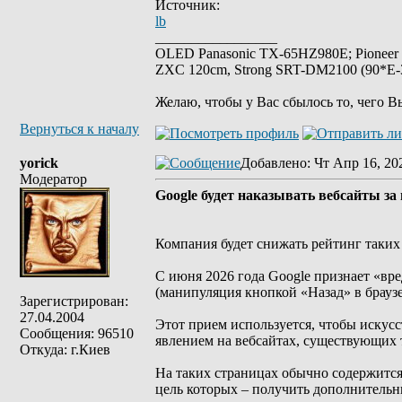
Источник:
lb
_________________
OLED Panasonic TX-65HZ980E; Pioneer
ZXC 120cm, Strong SRT-DM2100 (90*E-30
Желаю, чтобы у Вас сбылось то, чего В
Вернуться к началу
yorick
Добавлено
: Чт Апр 16, 20
Модератор
Google будет наказывать вебсайты з
Компания будет снижать рейтинг таких 
С июня 2026 года Google признает «вре
(манипуляция кнопкой «Назад» в браузе
Зарегистрирован:
27.04.2004
Этот прием используется, чтобы искус
Сообщения: 96510
явлением на вебсайтах, существующих 
Откуда: г.Киев
На таких страницах обычно содержитс
цель которых – получить дополнительн