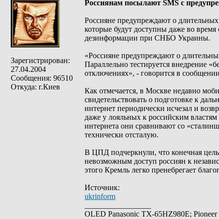
Россиянам посылают SMS с предупре
Россияне предупреждают о длительных 
которые будут доступны даже во время
дезинформации при СНБО Украины.
«Россияне предупреждают о длительных
Зарегистрирован:
Параллельно тестируется внедрение «б
27.04.2004
отключениях», - говорится в сообщении
Сообщения: 96510
Откуда: г.Киев
Как отмечается, в Москве недавно моб
свидетельствовать о подготовке к дал
интернет периодически исчезал и возв
даже у лояльных к российским властям
интернета они сравнивают со «сталинщи
технически отсталую.
В ЦПД подчеркнули, что конечная цель
невозможным доступ россиян к незави
этого Кремль легко пренебрегает благо
Источник:
ukrinform
_________________
OLED Panasonic TX-65HZ980E; Pioneer