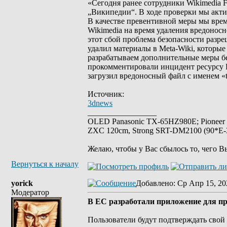
«Сегодня ранее сотрудники Wikimedia F
„Википедии“. В ходе проверки мы акт
В качестве превентивной меры мы вре
Wikimedia на время удаления вредоносн
этот сбой проблема безопасности разре
удалил материалы в Meta-Wiki, которы
разрабатываем дополнительные меры б
прокомментировали инцидент ресурсу P
загрузил вредоносный файл с именем «te
Источник:
3dnews
_________________
OLED Panasonic TX-65HZ980E; Pioneer
ZXC 120cm, Strong SRT-DM2100 (90*E-30
Желаю, чтобы у Вас сбылось то, чего В
Вернуться к началу
yorick
Добавлено
: Ср Апр 15, 20
Модератор
В ЕС разработали приложение для пр
Пользователи будут подтверждать свой