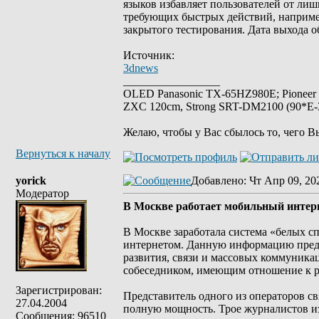
языков избавляет пользователей от лиш
требующих быстрых действий, например
закрытого тестирования. Дата выхода 
Источник:
3dnews
_________________
OLED Panasonic TX-65HZ980E; Pioneer
ZXC 120cm, Strong SRT-DM2100 (90*E-30
Желаю, чтобы у Вас сбылось то, чего В
Вернуться к началу
yorick
Добавлено
: Чт Апр 09, 20
Модератор
В Москве работает мобильный интер
В Москве заработала система «белых с
интернетом. Данную информацию предо
развития, связи и массовых коммуник
собеседником, имеющим отношение к 
Зарегистрирован:
Представитель одного из операторов св
27.04.2004
полную мощность. Трое журналистов из
Сообщения: 96510