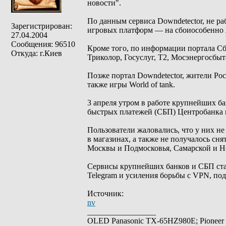
новости".
По данным сервиса Downdetector, не ра
Зарегистрирован:
игровых платформ — на сбоиособенно 
27.04.2004
Сообщения: 96510
Кроме того, по информации портала Сб
Откуда: г.Киев
Триколор, Госуслуг, T2, Мосэнергосбыт
Позже портал Downdetector, жители Рос
также игры World of tank.
3 апреля утром в работе крупнейших б
быстрых платежей (СБП) Центробанка 
Пользователи жаловались, что у них не
в магазинах, а также не получалось сн
Москвы и Подмосковья, Самарской и Но
Сервисы крупнейших банков и СБП ста
Telegram и усиления борьбы с VPN, по
Источник:
nv
_________________
OLED Panasonic TX-65HZ980E; Pioneer