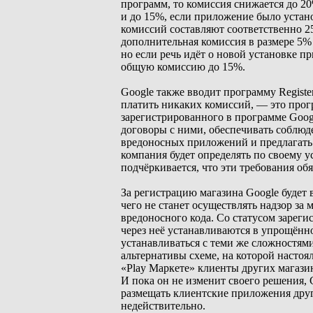
программ, то комиссия снижается до 2
и до 15%, если приложение было устано
комиссий составляют соответственно 2
дополнительная комиссия в размере 5% 
но если речь идёт о новой установке п
общую комиссию до 15%.
Google также вводит программу Registe
платить никаких комиссий, — это прог
зарегистрированного в программе Goog
договоры с ними, обеспечивать соблю
вредоносных приложений и предлагать
компания будет определять по своему у
подчёркивается, что эти требования об
За регистрацию магазина Google будет 
чего не станет осуществлять надзор за
вредоносного кода. Со статусом зарег
через неё устанавливаются в упрощённо
устанавливаться с теми же сложностями,
альтернативы схеме, на которой настоя
«Play Маркете» клиенты других магази
И пока он не изменит своего решения, 
размещать клиентские приложения друг
недействительно.