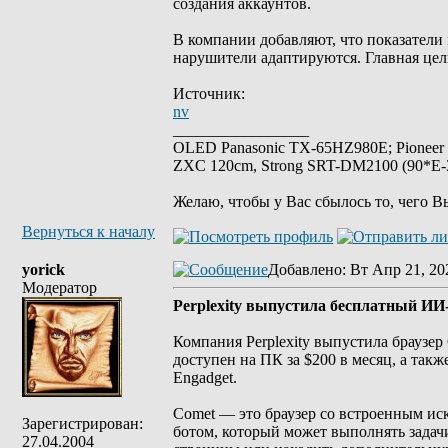
создания аккаунтов.
В компании добавляют, что показатели 
нарушители адаптируются. Главная цел
Источник:
nv
_________________
OLED Panasonic TX-65HZ980E; Pioneer
ZXC 120cm, Strong SRT-DM2100 (90*E-30
Желаю, чтобы у Вас сбылось то, чего В
Вернуться к началу
yorick
Добавлено
: Вт Апр 21, 20
Модератор
Perplexity выпустила бесплатный ИИ-
Компания Perplexity выпустила браузер
доступен на ПК за $200 в месяц, а так
Engadget.
Comet — это браузер со встроенным ис
Зарегистрирован:
ботом, который может выполнять задачи
27.04.2004