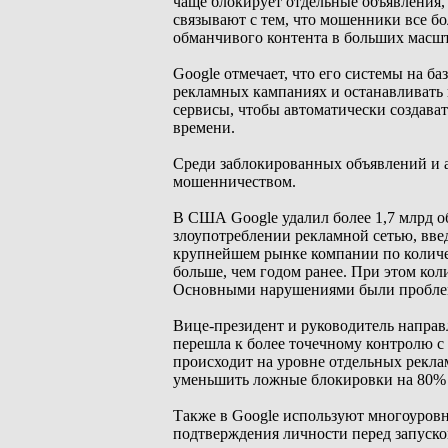
чаще блокирует отдельные объявления,
связывают с тем, что мошенники все б
обманчивого контента в больших масшт
Google отмечает, что его системы на б
рекламных кампаниях и останавливать 
сервисы, чтобы автоматически создава
времени.
Среди заблокированных объявлений и а
мошенничеством.
В США Google удалил более 1,7 млрд об
злоупотреблении рекламной сетью, введ
крупнейшем рынке компании по количес
больше, чем годом ранее. При этом кол
Основными нарушениями были проблем
Вице-президент и руководитель направ
перешла к более точечному контролю с
происходит на уровне отдельных реклам
уменьшить ложные блокировки на 80% 
Также в Google используют многоуровне
подтверждения личности перед запуско