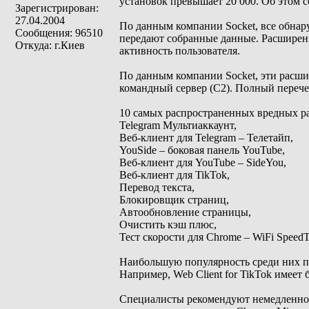
установок превышает 20 000. Об этом 
Зарегистрирован:
27.04.2004
По данным компании Socket, все обнар
Сообщения: 96510
передают собранные данные. Расширен
Откуда: г.Киев
активность пользователя.
По данным компании Socket, эти расши
командный сервер (C2). Полный перече
10 самых распространенных вредных р
Telegram Мультиаккаунт,
Веб-клиент для Telegram – Телетайп,
YouSide – боковая панель YouTube,
Веб-клиент для YouTube – SideYou,
Веб-клиент для TikTok,
Перевод текста,
Блокировщик страниц,
Автообновление страницы,
Очистить кэш плюс,
Тест скорости для Chrome – WiFi SpeedT
Наибольшую популярность среди них п
Например, Web Client for TikTok имеет 
Специалисты рекомендуют немедленно 