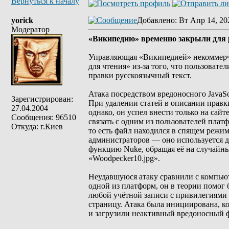
Вернуться к началу
yorick
Добавлено
: Вт Апр 14, 20
Модератор
«Википедию» временно закрыли для р
Управляющая «Википедией» некоммерче
для чтения» из-за того, что пользовате
правки русскоязычный текст.
Атака посредством вредоносного JavaSc
Зарегистрирован:
При удалении статей в описании правк
27.04.2004
однако, он успел внести только на сай
Сообщения: 96510
связать с одним из пользователей платф
Откуда: г.Киев
то есть файл находился в спящем режим
администраторов — оно используется д
функцию Nuke, обращая её на случайны
«Woodpecker10.jpg».
Неудавшуюся атаку сравнили с компьют
одной из платформ, он в теории помог
любой учётной записи с привилегиями 
страницу. Атака была инициирована, ко
и загрузили неактивный вредоносный 