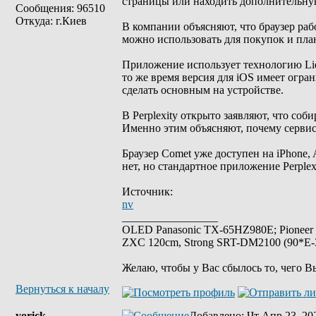
страницы или находить дополнительн
Сообщения: 96510
Откуда: г.Киев
В компании объясняют, что браузер ра
можно использовать для покупок и пла
Приложение использует технологию Liqu
то же время версия для iOS имеет огра
сделать основным на устройстве.
В Perplexity открыто заявляют, что соб
Именно этим объясняют, почему сервис,
Браузер Comet уже доступен на iPhone,
нет, но стандартное приложение Perplex
Источник:
nv
_________________
OLED Panasonic TX-65HZ980E; Pioneer
ZXC 120cm, Strong SRT-DM2100 (90*E-30
Желаю, чтобы у Вас сбылось то, чего В
Вернуться к началу
yorick
Добавлено
: Чт Апр 23, 20