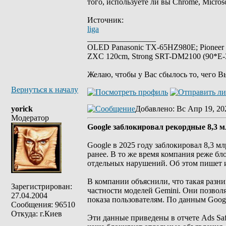
того, используете ли вы Chrome, Micros
Источник:
liga
_________________
OLED Panasonic TX-65HZ980E; Pioneer
ZXC 120cm, Strong SRT-DM2100 (90*E-30
Желаю, чтобы у Вас сбылось то, чего В
Вернуться к началу
yorick
Добавлено
: Вс Апр 19, 20
Модератор
Google заблокировал рекордные 8,3 м
Google в 2025 году заблокировал 8,3 м
ранее. В то же время компания реже б
отдельных нарушений. Об этом пишет и
В компании объяснили, что такая разни
Зарегистрирован:
частности моделей Gemini. Они позволя
27.04.2004
показа пользователям. По данным Goog
Сообщения: 96510
Откуда: г.Киев
Эти данные приведены в отчете Ads Saf