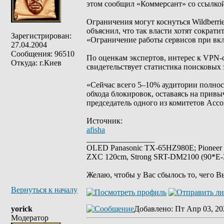
этом сообщил «Коммерсант» со ссылкой
Ограничения могут коснуться Wildberri
объяснил, что так власти хотят сократи
Зарегистрирован:
«Ограничение работы сервисов при вк
27.04.2004
Сообщения: 96510
По оценкам экспертов, интерес к VPN-
Откуда: г.Киев
свидетельствует статистика поисковых 
«Сейчас всего 5–10% аудитории полнос
обхода блокировок, оставаясь на привы
председатель одного из комитетов Ас
Источник:
afisha
_________________
OLED Panasonic TX-65HZ980E; Pioneer
ZXC 120cm, Strong SRT-DM2100 (90*E-30
Желаю, чтобы у Вас сбылось то, чего В
Вернуться к началу
yorick
Добавлено
: Пт Апр 03, 20
Модератор