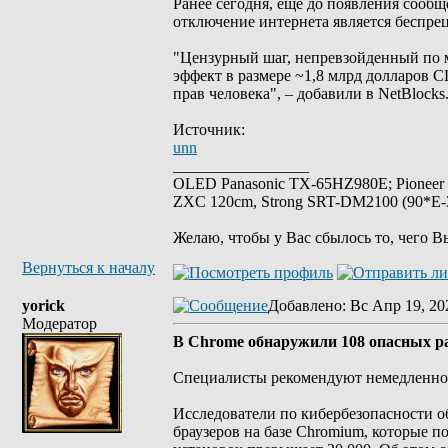
Ранее сегодня, еще до появления сооб
отключение интернета является беспре
"Цензурный шаг, непревзойденный по 
эффект в размере ~1,8 млрд долларов
прав человека", – добавили в NetBlocks
Источник:
unn
_________________
OLED Panasonic TX-65HZ980E; Pioneer
ZXC 120cm, Strong SRT-DM2100 (90*E-30
Желаю, чтобы у Вас сбылось то, чего В
Вернуться к началу
yorick
Добавлено
: Вс Апр 19, 20
Модератор
В Chrome обнаружили 108 опасных р
Специалисты рекомендуют немедленно 
Исследователи по кибербезопасности 
браузеров на базе Chromium, которые 