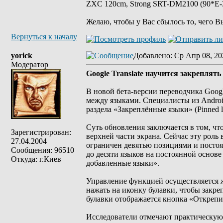
ZXC 120cm, Strong SRT-DM2100 (90*E-30
Желаю, чтобы у Вас сбылось то, чего В
Вернуться к началу
yorick
Добавлено
: Ср Апр 08, 20
Модератор
Google Translate научится закреплят
В новой бета-версии переводчика Googl
между языками. Специалисты из Android
раздела «Закреплённые языки» (Pinned l
Суть обновления заключается в том, чт
Зарегистрирован:
верхней части экрана. Сейчас эту рол
27.04.2004
ограничен девятью позициями и постоя
Сообщения: 96510
до десяти языков на постоянной основе
Откуда: г.Киев
добавленные языки».
Управление функцией осуществляется ж
нажать на иконку булавки, чтобы закре
булавки отображается кнопка «Открепи
Исследователи отмечают практическую 