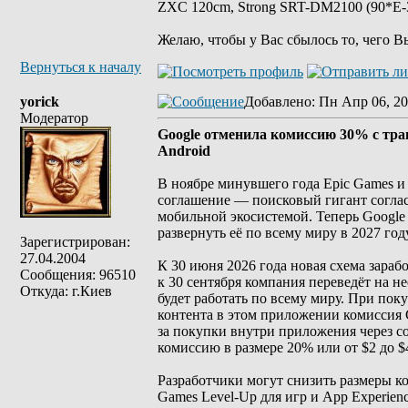
ZXC 120cm, Strong SRT-DM2100 (90*E-30
Желаю, чтобы у Вас сбылось то, чего В
Вернуться к началу
yorick
Добавлено
: Пн Апр 06, 20
Модератор
Google отменила комиссию 30% с тра
Android
В ноябре минувшего года Epic Games и
соглашение — поисковый гигант соглас
мобильной экосистемой. Теперь Google
развернуть её по всему миру в 2027 году
Зарегистрирован:
27.04.2004
К 30 июня 2026 года новая схема зара
Сообщения: 96510
к 30 сентября компания переведёт на н
Откуда: г.Киев
будет работать по всему миру. При пок
контента в этом приложении комиссия 
за покупки внутри приложения через со
комиссию в размере 20% или от $2 до $
Разработчики могут снизить размеры к
Games Level-Up для игр и App Experien