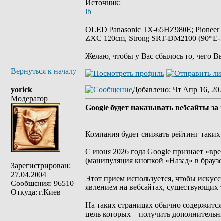
Источник:
lb
_________________
OLED Panasonic TX-65HZ980E; Pioneer
ZXC 120cm, Strong SRT-DM2100 (90*E-30
Желаю, чтобы у Вас сбылось то, чего В
Вернуться к началу
yorick
Добавлено
: Чт Апр 16, 20
Модератор
Google будет наказывать вебсайты з
Компания будет снижать рейтинг таких 
С июня 2026 года Google признает «вре
(манипуляция кнопкой «Назад» в браузе
Зарегистрирован:
27.04.2004
Этот прием используется, чтобы искус
Сообщения: 96510
явлением на вебсайтах, существующих 
Откуда: г.Киев
На таких страницах обычно содержитс
цель которых – получить дополнительн