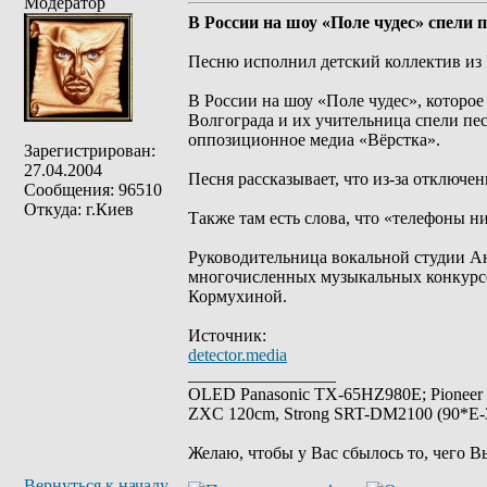
Модератор
В России на шоу «Поле чудес» спели 
Песню исполнил детский коллектив из 
В России на шоу «Поле чудес», которое
Волгограда и их учительница спели пе
оппозиционное медиа «Вёрстка».
Зарегистрирован:
27.04.2004
Песня рассказывает, что из-за отключен
Сообщения: 96510
Откуда: г.Киев
Также там есть слова, что «телефоны н
Руководительница вокальной студии Ана
многочисленных музыкальных конкурсо
Кормухиной.
Источник:
detector.media
_________________
OLED Panasonic TX-65HZ980E; Pioneer
ZXC 120cm, Strong SRT-DM2100 (90*E-30
Желаю, чтобы у Вас сбылось то, чего В
Вернуться к началу