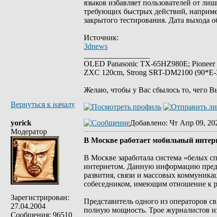
языков избавляет пользователей от лиш
требующих быстрых действий, например
закрытого тестирования. Дата выхода 
Источник:
3dnews
_________________
OLED Panasonic TX-65HZ980E; Pioneer
ZXC 120cm, Strong SRT-DM2100 (90*E-30
Желаю, чтобы у Вас сбылось то, чего В
Вернуться к началу
yorick
Добавлено
: Чт Апр 09, 20
Модератор
В Москве работает мобильный интер
В Москве заработала система «белых с
интернетом. Данную информацию предо
развития, связи и массовых коммуник
собеседником, имеющим отношение к 
Зарегистрирован:
Представитель одного из операторов св
27.04.2004
полную мощность. Трое журналистов из
Сообщения: 96510