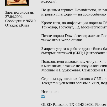
новости".
По данным сервиса Downdetector, не ра
Зарегистрирован:
игровых платформ — на сбоиособенно 
27.04.2004
Сообщения: 96510
Кроме того, по информации портала Сб
Откуда: г.Киев
Триколор, Госуслуг, T2, Мосэнергосбыт
Позже портал Downdetector, жители Рос
также игры World of tank.
3 апреля утром в работе крупнейших б
быстрых платежей (СБП) Центробанка 
Пользователи жаловались, что у них не
в магазинах, а также не получалось сн
Москвы и Подмосковья, Самарской и Но
Сервисы крупнейших банков и СБП ста
Telegram и усиления борьбы с VPN, по
Источник:
nv
_________________
OLED Panasonic TX-65HZ980E; Pioneer