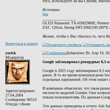
того, используете ли вы Chrome, Micros
Источник:
liga
_________________
OLED Panasonic TX-65HZ980E; Pioneer
ZXC 120cm, Strong SRT-DM2100 (90*E-30
Желаю, чтобы у Вас сбылось то, чего В
Вернуться к началу
yorick
Добавлено
: Вс Апр 19, 20
Модератор
Google заблокировал рекордные 8,3 м
Google в 2025 году заблокировал 8,3 м
ранее. В то же время компания реже б
отдельных нарушений. Об этом пишет и
В компании объяснили, что такая разни
Зарегистрирован:
частности моделей Gemini. Они позволя
27.04.2004
показа пользователям. По данным Goog
Сообщения: 96510
Откуда: г.Киев
Эти данные приведены в отчете Ads Saf