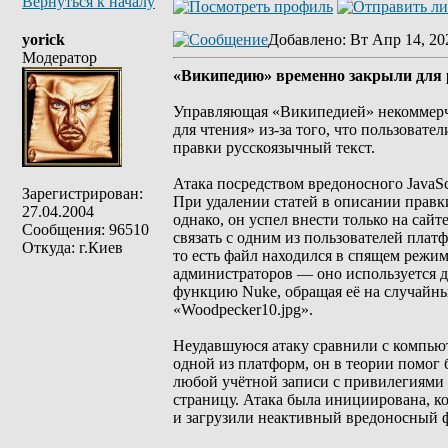
Вернуться к началу
yorick
Добавлено
: Вт Апр 14, 20
Модератор
«Википедию» временно закрыли для р
Управляющая «Википедией» некоммерче
для чтения» из-за того, что пользовате
правки русскоязычный текст.
Атака посредством вредоносного JavaSc
Зарегистрирован:
При удалении статей в описании правк
27.04.2004
однако, он успел внести только на сай
Сообщения: 96510
связать с одним из пользователей платф
Откуда: г.Киев
то есть файл находился в спящем режим
администраторов — оно используется д
функцию Nuke, обращая её на случайны
«Woodpecker10.jpg».
Неудавшуюся атаку сравнили с компьют
одной из платформ, он в теории помог
любой учётной записи с привилегиями 
страницу. Атака была инициирована, ко
и загрузили неактивный вредоносный 