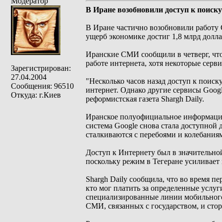
Модератор
В Иране возобновили доступ к поиску
В Иране частично возобновили работу 
ущерб экономике достиг 1,8 млрд долла
Иранские СМИ сообщили в четверг, что 
работе интернета, хотя некоторые сер
Зарегистрирован:
27.04.2004
"Несколько часов назад доступ к поиск
Сообщения: 96510
интернет. Однако другие сервисы Googl
Откуда: г.Киев
реформистская газета Shargh Daily.
Иранское полуофициальное информацион
система Google снова стала доступной д
сталкиваются с перебоями и колебания
Доступ к Интернету был в значительно
поскольку режим в Тегеране усиливает 
Shargh Daily сообщила, что во время п
кто мог платить за определенные услуг
специализированные линии мобильного
СМИ, связанных с государством, и сто