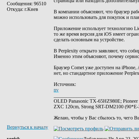
страницы или находить дополнительн
Сообщения: 96510
Откуда: г.Киев
В компании объясняют, что браузер ра
можно использовать для покупок и пла
Приложение использует технологию Liqu
то же время версия для iOS имеет огра
сделать основным на устройстве.
В Perplexity открыто заявляют, что соб
Именно этим объясняют, почему сервис,
Браузер Comet уже доступен на iPhone,
нет, но стандартное приложение Perplex
Источник:
nv
_________________
OLED Panasonic TX-65HZ980E; Pioneer
ZXC 120cm, Strong SRT-DM2100 (90*E-30
Желаю, чтобы у Вас сбылось то, чего В
Вернуться к началу
yorick
Добавлено
: Чт Апр 23, 20