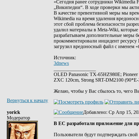
«Сегодня ранее сотрудники Wikimedia F
„Википедии“. В ходе проверки мы акт
В качестве превентивной меры мы вре
Wikimedia на время удаления вредоносн
этот сбой проблема безопасности разре
удалил материалы в Meta-Wiki, которы
разрабатываем дополнительные меры б
прокомментировали инцидент ресурсу P
загрузил вредоносный файл с именем «te
Источник:
3dnews
_________________
OLED Panasonic TX-65HZ980E; Pioneer
ZXC 120cm, Strong SRT-DM2100 (90*E-30
Желаю, чтобы у Вас сбылось то, чего В
Вернуться к началу
yorick
Добавлено
: Ср Апр 15, 20
Модератор
В ЕС разработали приложение для пр
Пользователи будут подтверждать свой