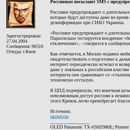
Россиянам посылают SMS с предупре
Россияне предупреждают о длительных 
которые будут доступны даже во время
дезинформации при СНБО Украины.
«Россияне предупреждают о длительных
Зарегистрирован:
Параллельно тестируется внедрение «б
27.04.2004
отключениях», - говорится в сообщении
Сообщения: 96510
Откуда: г.Киев
Как отмечается, в Москве недавно моб
свидетельствовать о подготовке к дал
интернет периодически исчезал и возв
даже у лояльных к российским властям
интернета они сравнивают со «сталинщи
технически отсталую.
В ЦПД подчеркнули, что конечная цель
невозможным доступ россиян к незави
этого Кремль легко пренебрегает благо
Источник:
ukrinform
_________________
OLED Panasonic TX-65HZ980E; Pioneer