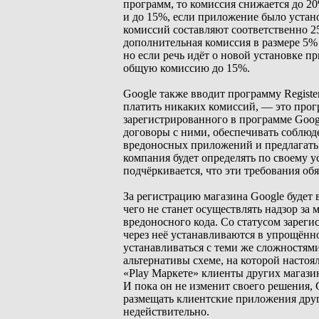
программ, то комиссия снижается до 2
и до 15%, если приложение было устано
комиссий составляют соответственно 2
дополнительная комиссия в размере 5% 
но если речь идёт о новой установке п
общую комиссию до 15%.
Google также вводит программу Registe
платить никаких комиссий, — это прог
зарегистрированного в программе Goog
договоры с ними, обеспечивать соблю
вредоносных приложений и предлагать
компания будет определять по своему у
подчёркивается, что эти требования об
За регистрацию магазина Google будет 
чего не станет осуществлять надзор за
вредоносного кода. Со статусом зарег
через неё устанавливаются в упрощённо
устанавливаться с теми же сложностями,
альтернативы схеме, на которой настоя
«Play Маркете» клиенты других магази
И пока он не изменит своего решения, 
размещать клиентские приложения друг
недействительно.