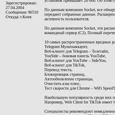
установок превышает 20 000. Об этом 
Зарегистрирован:
27.04.2004
По данным компании Socket, все обнар
Сообщения: 96510
передают собранные данные. Расширен
Откуда: г.Киев
активность пользователя.
По данным компании Socket, эти расши
командный сервер (C2). Полный перече
10 самых распространенных вредных р
Telegram Мультиаккаунт,
Веб-клиент для Telegram – Телетайп,
YouSide – боковая панель YouTube,
Веб-клиент для YouTube – SideYou,
Веб-клиент для TikTok,
Перевод текста,
Блокировщик страниц,
Автообновление страницы,
Очистить кэш плюс,
Тест скорости для Chrome – WiFi SpeedT
Наибольшую популярность среди них п
Например, Web Client for TikTok имеет 
Специалисты рекомендуют немедленно 