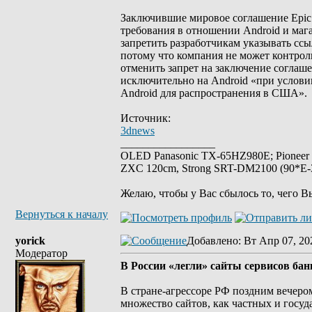
Заключившие мировое соглашение Epic
требования в отношении Android и маг
запретить разработчикам указывать сс
потому что компания не может контроли
отменить запрет на заключение соглаш
исключительно на Android «при услови
Android для распространения в США».
Источник:
3dnews
_________________
OLED Panasonic TX-65HZ980E; Pioneer
ZXC 120cm, Strong SRT-DM2100 (90*E-30
Желаю, чтобы у Вас сбылось то, чего В
Вернуться к началу
yorick
Добавлено
: Вт Апр 07, 20
Модератор
В России «легли» сайты сервисов ба
В стране-агрессоре РФ поздним вечеро
множество сайтов, как частных и госу