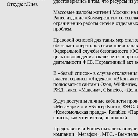
удостоверились в том, что ресурсы из 
Откуда: г.Киев
Массовые жалобы жителей Москвы на не
Ранее издание «Коммерсантъ» со ссылк
ограничению работы сетей в отдельных
проблем.
Правовой основой для таких мер стал 
обязывает операторов связи приостана
Федеральной службы безопасности (ФСБ
цель нововведения заключается в прот
деятельности ФСБ. Нормативный акт вс
В «белый список» в случае отключения
власти, сервисы «Яндекса», «ВКонтакт
пользоваться сайтами Ozon, Wildberri
РЖД, такси «Максим», Gismeteo, «Делим
Будут доступны личные кабинеты прова
«Мегамаркет» и «Бургер Кинг», ФНС. И
«Комсомольская правда», Rambler, «Па
список, как уточняется, не полный.
Представители Forbes пытались полу
компании «Мегафон», МТС, «Вымпелком»