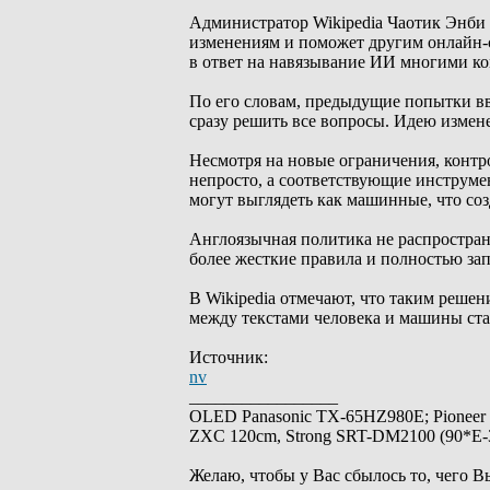
Администратор Wikipedia Чаотик Энби 
изменениям и поможет другим онлайн-с
в ответ на навязывание ИИ многими к
По его словам, предыдущие попытки в
сразу решить все вопросы. Идею измене
Несмотря на новые ограничения, контр
непросто, а соответствующие инструме
могут выглядеть как машинные, что соз
Англоязычная политика не распространя
более жесткие правила и полностью за
В Wikipedia отмечают, что таким решен
между текстами человека и машины ста
Источник:
nv
_________________
OLED Panasonic TX-65HZ980E; Pioneer
ZXC 120cm, Strong SRT-DM2100 (90*E-30
Желаю, чтобы у Вас сбылось то, чего В