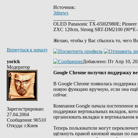
Источник:
3dnews
_________________
OLED Panasonic TX-65HZ980E; Pioneer
ZXC 120cm, Strong SRT-DM2100 (90*E-30
Желаю, чтобы у Вас сбылось то, чего В
Вернуться к началу
yorick
Добавлено
: Пт Апр 10, 20
Модератор
Google Chrome получил поддержку в
В Google Chrome появилась поддержка 
новую функцию вручную, если она ещё 
сейчас
Компания Google начала постепенное в
Зарегистрирован:
поддержки вертикальных вкладок, котор
27.04.2004
организовать вкладки в вертикальном в
Сообщения: 96510
Откуда: г.Киев
Теперь пользователи могут переключит
щёлкнуть правой кнопкой мыши по пане