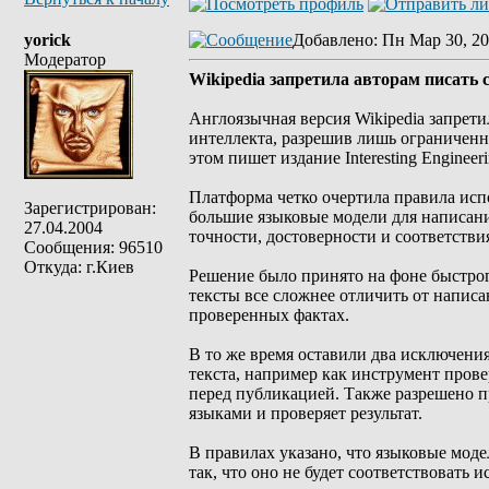
yorick
Добавлено
: Пн Мар 30, 20
Модератор
Wikipedia запретила авторам писать
Англоязычная версия Wikipedia запрет
интеллекта, разрешив лишь ограниченн
этом пишет издание Interesting Engineeri
Платформа четко очертила правила исп
Зарегистрирован:
большие языковые модели для написани
27.04.2004
точности, достоверности и соответстви
Сообщения: 96510
Откуда: г.Киев
Решение было принято на фоне быстро
тексты все сложнее отличить от написа
проверенных фактах.
В то же время оставили два исключени
текста, например как инструмент пров
перед публикацией. Также разрешено п
языками и проверяет результат.
В правилах указано, что языковые моде
так, что оно не будет соответствовать 