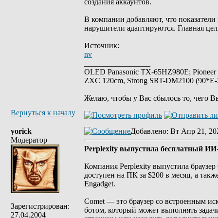
создания аккаунтов.
В компании добавляют, что показатели 
нарушители адаптируются. Главная цел
Источник:
nv
_________________
OLED Panasonic TX-65HZ980E; Pioneer
ZXC 120cm, Strong SRT-DM2100 (90*E-30
Желаю, чтобы у Вас сбылось то, чего В
Вернуться к началу
yorick
Добавлено
: Вт Апр 21, 20
Модератор
Perplexity выпустила бесплатный ИИ-
Компания Perplexity выпустила браузер
доступен на ПК за $200 в месяц, а так
Engadget.
Comet — это браузер со встроенным ис
Зарегистрирован:
ботом, который может выполнять задачи
27.04.2004