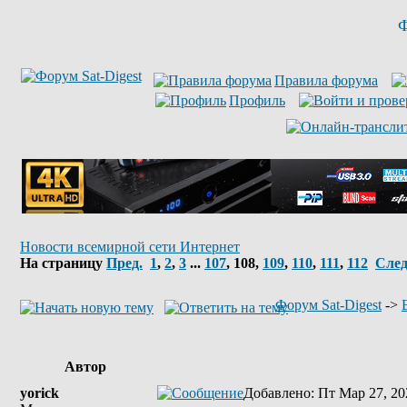
Ф
Правила форума
Профиль
Новости всемирной сети Интернет
На страницу
Пред.
1
,
2
,
3
...
107
,
108
,
109
,
110
,
111
,
112
След
Форум Sat-Digest
->
Автор
yorick
Добавлено
: Пт Мар 27, 20