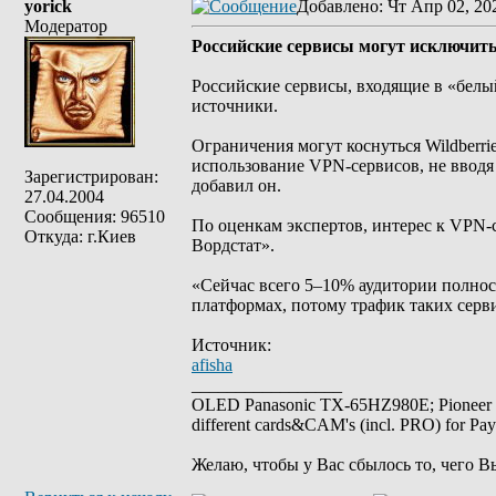
yorick
Добавлено
: Чт Апр 02, 20
Модератор
Российские сервисы могут исключить 
Российские сервисы, входящие в «белы
источники.
Ограничения могут коснуться Wildberri
использование VPN-сервисов, не вводя
Зарегистрирован:
добавил он.
27.04.2004
Сообщения: 96510
По оценкам экспертов, интерес к VPN-
Откуда: г.Киев
Вордстат».
«Сейчас всего 5–10% аудитории полнос
платформах, потому трафик таких серв
Источник:
afisha
_________________
OLED Panasonic TX-65HZ980E; Pioneer
different cards&CAM's (incl. PRO) for Pa
Желаю, чтобы у Вас сбылось то, чего В