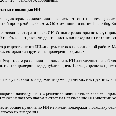
26 14:28
Заголовок сообщения
:
 статьи с помощью ИИ
ила редакторам создавать или переписывать статьи с помощью и
ной проверкой человеком. Об этом пишет издание Interesting Eng
ользования генеративного ИИ. Отныне редакторы не могут при
Это объясняют рисками для точности, достоверности и соответс
го распространения ИИ-инструментов в повседневной работе. М
рса, который базируется на проверенных фактах.
я. Редакторам разрешили использовать ИИ для улучшения собств
щательно проверять перед публикацией. Также разрешено применя
ли могут искажать содержание даже при четких инструкциях и изм
выразил надежду, что это решение станет толчком к более шир
н также назвал это шагом в ответ на навязывание ИИ многими к
вести общие правила по ИИ не имели поддержки, поскольку был
 способ их внедрения.