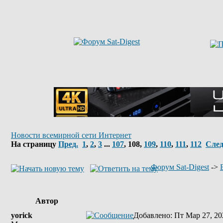
Новости всемирной сети Интернет
На страницу
Пред.
1
,
2
,
3
...
107
,
108
,
109
,
110
,
111
,
112
След
Форум Sat-Digest
->
Автор
yorick
Добавлено
: Пт Мар 27, 20