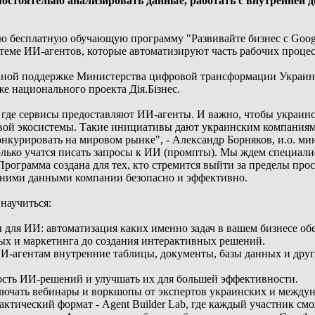
стоятельно анализировать данные, работать с внутренней 
ю бесплатную обучающую программу "Развивайте бизнес с Googl
теме ИИ-агентов, которые автоматизируют часть рабочих проце
ной поддержке Министерства цифровой трансформации Украины
же национального проекта Дія.Бізнес.
о, где сервисы предоставляют ИИ-агенты. И важно, чтобы украинс
вой экосистемы. Такие инициативы дают украинским компаниям
нкурировать на мировом рынке", - Александр Борняков, и.о. м
 только учатся писать запросы к ИИ (промпты). Мы ждем специал
Программа создана для тех, кто стремится выйти за пределы про
енними данными компании безопасно и эффективно.
научиться:
 для ИИ: автоматизация каких именно задач в вашем бизнесе об
ных и маркетинга до создания интерактивных решений.
И-агентам внутренние таблицы, документы, базы данных и дру
ность ИИ-решений и улучшать их для большей эффективности.
лючать вебинары и воркшопы от экспертов украинских и междуна
ктический формат - Agent Builder Lab, где каждый участник смо