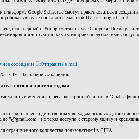
нные задачи. А также можно будет побороться за мерч от Google
 платформе Google Skills, где смогут практиковаться в создании
попробовать возможности инструментов ИИ от Google Cloud.
лите, ведь первый вебинар состоится уже 8 апреля. После реги
ебинаров и инструкции, как активировать бесплатный доступ к 
26 17:49
Заголовок сообщения
:
чте, о которой просили годами
озможность изменения адреса электронной почты в Gmail - функ
енить свой адрес - единственным выходом было создание новой 
а до "@gmail.com", не теряя доступа к старому ящику и хранящи
ля ограниченного количества пользователей в США.