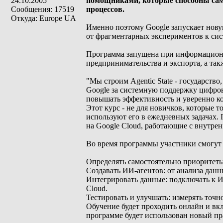
24.10.2005
помощниками, которые способны само
Сообщения: 17519
процессов.
Откуда: Europe UA
Именно поэтому Google запускает нову
от фрагментарных экспериментов к сис
Программа запущена при информацион
предпринимательства и экспорта, а так
"Мы строим Agentic State - государств
Google за системную поддержку цифро
повышать эффективность и уверенно ко
Этот курс - не для новичков, которые
используют его в ежедневных задачах. 
на Google Cloud, работающие с внутр
Во время программы участники смогут 
Определять самостоятельно приоритеты
Создавать ИИ-агентов: от анализа дан
Интегрировать данные: подключать к И
Cloud.
Тестировать и улучшать: измерять точ
Обучение будет проходить онлайн и вк
программе будет использован новый пра