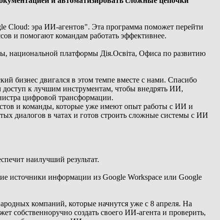
документацией и автоматизировать сложные цепочки
e Cloud: эра ИИ-агентов". Эта программа поможет перейти
ссов и помогают командам работать эффективнее.
, национальной платформы Дія.Освіта, Офиса по развитию
кий бизнес двигался в этом темпе вместе с нами. Спасибо
 доступ к лучшим инструментам, чтобы внедрять ИИ,
инистра цифровой трансформации.
истов и команды, которые уже имеют опыт работы с ИИ и
стых диалогов в чатах и готов строить сложные системы с ИИ
еспечит наилучший результат.
гие источники информации из Google Workspace или Google
родных компаний, которые начнутся уже с 8 апреля. На
жет собственноручно создать своего ИИ-агента и проверить,