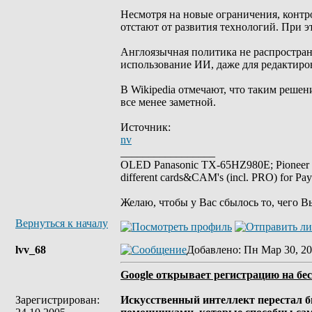
Несмотря на новые ограничения, контр
отстают от развития технологий. При э
Англоязычная политика не распространя
использование ИИ, даже для редактиро
В Wikipedia отмечают, что таким решен
все менее заметной.
Источник:
nv
_________________
OLED Panasonic TX-65HZ980E; Pioneer
different cards&CAM's (incl. PRO) for Pa
Желаю, чтобы у Вас сбылось то, чего В
Вернуться к началу
lvv_68
Добавлено
: Пн Мар 30, 20
Google открывает регистрацию на бе
Зарегистрирован:
Искусственный интеллект перестал 