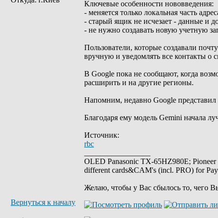
Ключевые особенности нововведения:
- меняется только локальная часть адрес
- старый ящик не исчезает - данные и д
- не нужно создавать новую учетную з
Пользователи, которые создавали почту
вручную и уведомлять все контакты о с
В Google пока не сообщают, когда воз
расширить и на другие регионы.
Напомним, недавно Google представил 
Благодаря ему модель Gemini начала лу
Источник:
rbc
_________________
OLED Panasonic TX-65HZ980E; Pioneer
different cards&CAM's (incl. PRO) for Pa
Желаю, чтобы у Вас сбылось то, чего В
Вернуться к началу