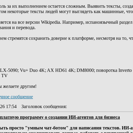
оль за их выполнением остается сложным. Выявить тексты, соз
том некоторые тексты людей могут выглядеть как машинные, что
ется на все версии Wikipedia. Например, испаноязычный раздел
вания и перевода.
ием стремятся сохранить доверие к платформе, несмотря на то, 
 LX-5090; Vu+ Duo 4K; AX HD61 4K; DM8000; поворотка Inverto
y TV
ы желаете другим!
26 17:54
Заголовок сообщения
:
сплатную программу о создании ИИ-агентов для бизнеса
быть просто "умным чат-ботом" для написания текстов. ИИ