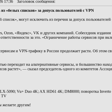
26 17:36
Заголовок сообщения
:
из «белых списков» за допуск пользователей с VPN
й список», могут исключить из перечня за допуск пользователе
es, Ozon, «Яндекс», VK и других компаний. Собеседник издания н
 ответственности за это. «Ограничение работы сервисов при 
сервисам и VPN-трафику в России продолжает расти. Об этом св
тью переходит на альтернативные сервисы, и большинство нахо
исов растет», — сказал председатель одного из комитетов Асс
 LX-5090; Vu+ Duo 4K; AX HD61 4K; DM8000; поворотка Inverto
y TV
ы желаете другим!