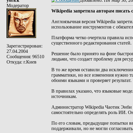
yorick
Добавлено
: Пн Мар 30, 20
Модератор
Wikipedia запретила авторам писать
Англоязычная версия Wikipedia запрет
использование инструментов с обязатель
Платформа четко очертила правила исп
существенного редактирования статей. 
Зарегистрирован:
27.04.2004
Решение было принято на фоне быстро
Сообщения: 96510
людьми, что создает проблему для ресу
Откуда: г.Киев
В то же время оставили два исключени
грамматики, но все изменения нужно т
обоими языками и проверяет результат.
В правилах указано, что языковые моде
источникам.
Администратор Wikipedia Чаотик Энби 
самостоятельно определять роль ИИ. О
По его словам, предыдущие попытки в
поддерживали, но не могли согласовать