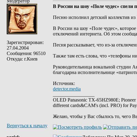
Модератор
В России на шоу «Поле чудес» спели 
Песню исполнил детский коллектив из 
В России на шоу «Поле чудес», которое
отключений интернета. Об этом сообща
Зарегистрирован:
Песня рассказывает, что из-за отключен
27.04.2004
Сообщения: 96510
Также там есть слова, что «телефоны н
Откуда: г.Киев
Руководительница вокальной студии Ан
благодарна исполнительнице «патриот
Источник:
detector.media
_________________
OLED Panasonic TX-65HZ980E; Pioneer
different cards&CAM's (incl. PRO) for Pa
Желаю, чтобы у Вас сбылось то, чего В
Вернуться к началу