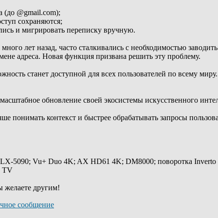
а (до @gmail.com);
оступ сохраняются;
апись и мигрировать переписку вручную.
 много лет назад, часто сталкивались с необходимостью заводит
мене адреса. Новая функция призвана решить эту проблему.
можность станет доступной для всех пользователей по всему мир
масштабное обновление своей экосистемы искусственного интел
чше понимать контекст и быстрее обрабатывать запросы пользова
 LX-5090; Vu+ Duo 4K; AX HD61 4K; DM8000; поворотка Inverto
y TV
ы желаете другим!