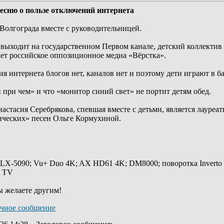
песню о пользе отключений интернета
Волгограда вместе с руководительницей.
 выходит на государственном Первом канале, детский коллектив
ет российское оппозиционное медиа «Вёрстка».
ия интернета блогов нет, каналов нет и поэтому дети играют в б
и при чем» и что «монитор синий свет» не портит детям обед.
астасия Серебрякова, спевшая вместе с детьми, является лауре
ических» песен Ольге Кормухиной.
 LX-5090; Vu+ Duo 4K; AX HD61 4K; DM8000; поворотка Inverto
y TV
ы желаете другим!