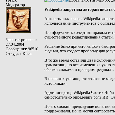
yorick
Добавлено
: Пн Мар 30, 20
Модератор
Wikipedia запретила авторам писать
Англоязычная версия Wikipedia запрет
использование инструментов с обязатель
Платформа четко очертила правила исп
существенного редактирования статей. 
Зарегистрирован:
27.04.2004
Решение было принято на фоне быстро
Сообщения: 96510
людьми, что создает проблему для ресу
Откуда: г.Киев
В то же время оставили два исключени
грамматики, но все изменения нужно т
обоими языками и проверяет результат.
В правилах указано, что языковые моде
источникам.
Администратор Wikipedia Чаотик Энби 
самостоятельно определять роль ИИ. О
По его словам, предыдущие попытки в
поддерживали, но не могли согласовать