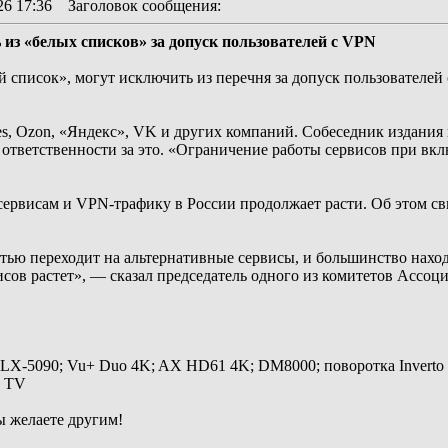
26 17:36
Заголовок сообщения
:
из «белых списков» за допуск пользователей с VPN
й список», могут исключить из перечня за допуск пользователе
es, Ozon, «Яндекс», VK и других компаний. Собеседник издания н
 ответственности за это. «Ограничение работы сервисов при 
сервисам и VPN-трафику в России продолжает расти. Об этом св
тью переходит на альтернативные сервисы, и большинство нахо
исов растет», — сказал председатель одного из комитетов Асс
 LX-5090; Vu+ Duo 4K; AX HD61 4K; DM8000; поворотка Inverto
y TV
ы желаете другим!