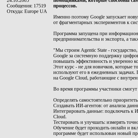
24.10.2005
помощниками, которые способны само
Сообщения: 17519
процессов.
Откуда: Europe UA
Именно поэтому Google запускает нову
от фрагментарных экспериментов к сис
Программа запущена при информацион
предпринимательства и экспорта, а так
"Мы строим Agentic State - государств
Google за системную поддержку цифро
повышать эффективность и уверенно ко
Этот курс - не для новичков, которые
используют его в ежедневных задачах. 
на Google Cloud, работающие с внутр
Во время программы участники смогут 
Определять самостоятельно приоритеты
Создавать ИИ-агентов: от анализа дан
Интегрировать данные: подключать к И
Cloud.
Тестировать и улучшать: измерять точ
Обучение будет проходить онлайн и вк
программе будет использован новый пра