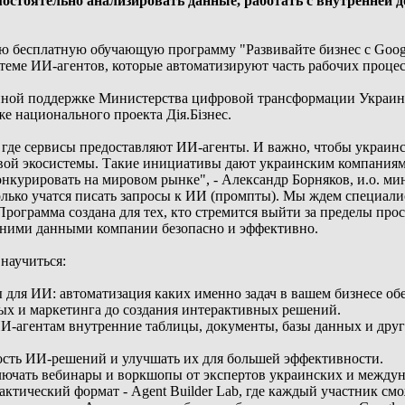
стоятельно анализировать данные, работать с внутренней 
ю бесплатную обучающую программу "Развивайте бизнес с Googl
теме ИИ-агентов, которые автоматизируют часть рабочих проце
ной поддержке Министерства цифровой трансформации Украины
же национального проекта Дія.Бізнес.
о, где сервисы предоставляют ИИ-агенты. И важно, чтобы украинс
вой экосистемы. Такие инициативы дают украинским компаниям
нкурировать на мировом рынке", - Александр Борняков, и.о. м
 только учатся писать запросы к ИИ (промпты). Мы ждем специал
Программа создана для тех, кто стремится выйти за пределы про
енними данными компании безопасно и эффективно.
научиться:
 для ИИ: автоматизация каких именно задач в вашем бизнесе об
ных и маркетинга до создания интерактивных решений.
И-агентам внутренние таблицы, документы, базы данных и дру
ность ИИ-решений и улучшать их для большей эффективности.
лючать вебинары и воркшопы от экспертов украинских и междуна
ктический формат - Agent Builder Lab, где каждый участник смо