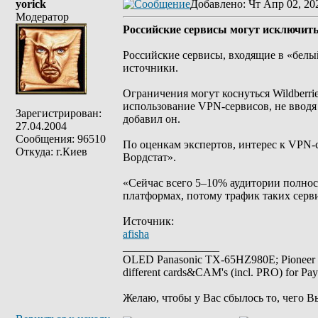
yorick
Добавлено
: Чт Апр 02, 20
Модератор
Российские сервисы могут исключить 
Российские сервисы, входящие в «белы
источники.
Ограничения могут коснуться Wildberri
использование VPN-сервисов, не вводя
Зарегистрирован:
добавил он.
27.04.2004
Сообщения: 96510
По оценкам экспертов, интерес к VPN-
Откуда: г.Киев
Вордстат».
«Сейчас всего 5–10% аудитории полнос
платформах, потому трафик таких серв
Источник:
afisha
_________________
OLED Panasonic TX-65HZ980E; Pioneer
different cards&CAM's (incl. PRO) for Pa
Желаю, чтобы у Вас сбылось то, чего В