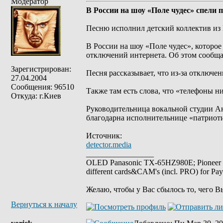
Модератор
В России на шоу «Поле чудес» спели 
Песню исполнил детский коллектив из 
В России на шоу «Поле чудес», которое
отключений интернета. Об этом сообща
Зарегистрирован:
Песня рассказывает, что из-за отключен
27.04.2004
Сообщения: 96510
Также там есть слова, что «телефоны н
Откуда: г.Киев
Руководительница вокальной студии Ан
благодарна исполнительнице «патриот
Источник:
detector.media
_________________
OLED Panasonic TX-65HZ980E; Pioneer
different cards&CAM's (incl. PRO) for Pa
Желаю, чтобы у Вас сбылось то, чего В
Вернуться к началу