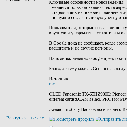
Ключевые особенности нововведения:
- меняется только локальная часть адрес
- старый ящик не исчезает - данные и д
- не нужно создавать новую учетную з
Пользователи, которые создавали почту
вручную и уведомлять все контакты о с
В Google пока не сообщают, когда воз
расширить и на другие регионы.
Напомним, недавно Google представил 
Благодаря ему модель Gemini начала лу
Источник:
rbc
_________________
OLED Panasonic TX-65HZ980E; Pioneer
different cards&CAM's (incl. PRO) for Pa
Желаю, чтобы у Вас сбылось то, чего В
Вернуться к началу