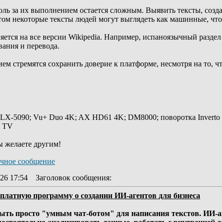
оль за их выполнением остается сложным. Выявить тексты, соз
том некоторые тексты людей могут выглядеть как машинные, что
ется на все версии Wikipedia. Например, испаноязычный раздел
вания и перевода.
ием стремятся сохранить доверие к платформе, несмотря на то, 
 LX-5090; Vu+ Duo 4K; AX HD61 4K; DM8000; поворотка Inverto
y TV
ы желаете другим!
26 17:54
Заголовок сообщения
:
сплатную программу о создании ИИ-агентов для бизнеса
быть просто "умным чат-ботом" для написания текстов. ИИ