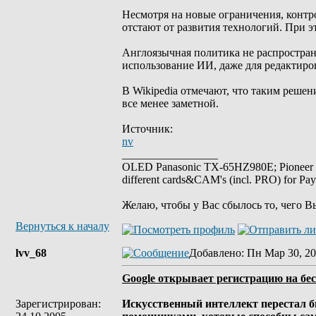
Несмотря на новые ограничения, контр
отстают от развития технологий. При э
Англоязычная политика не распространя
использование ИИ, даже для редактиро
В Wikipedia отмечают, что таким решен
все менее заметной.
Источник:
nv
_________________
OLED Panasonic TX-65HZ980E; Pioneer
different cards&CAM's (incl. PRO) for Pa
Желаю, чтобы у Вас сбылось то, чего В
Вернуться к началу
lvv_68
Добавлено
: Пн Мар 30, 20
Google открывает регистрацию на бе
Зарегистрирован:
Искусственный интеллект перестал 