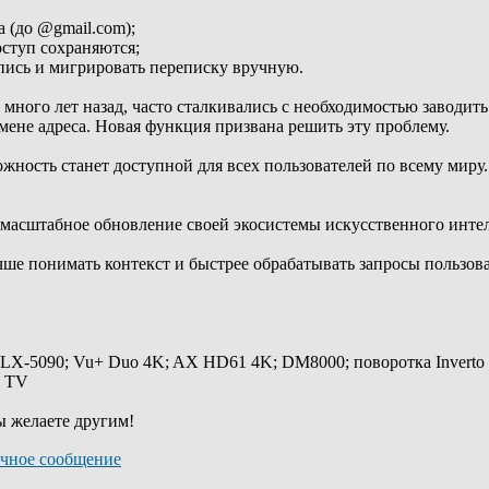
а (до @gmail.com);
оступ сохраняются;
апись и мигрировать переписку вручную.
 много лет назад, часто сталкивались с необходимостью заводит
мене адреса. Новая функция призвана решить эту проблему.
можность станет доступной для всех пользователей по всему мир
масштабное обновление своей экосистемы искусственного интел
чше понимать контекст и быстрее обрабатывать запросы пользова
 LX-5090; Vu+ Duo 4K; AX HD61 4K; DM8000; поворотка Inverto
y TV
ы желаете другим!