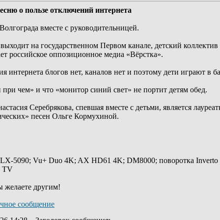
песню о пользе отключений интернета
Волгограда вместе с руководительницей.
 выходит на государственном Первом канале, детский коллектив
ет российское оппозиционное медиа «Вёрстка».
ия интернета блогов нет, каналов нет и поэтому дети играют в б
и при чем» и что «монитор синий свет» не портит детям обед.
астасия Серебрякова, спевшая вместе с детьми, является лауре
ических» песен Ольге Кормухиной.
 LX-5090; Vu+ Duo 4K; AX HD61 4K; DM8000; поворотка Inverto
y TV
ы желаете другим!