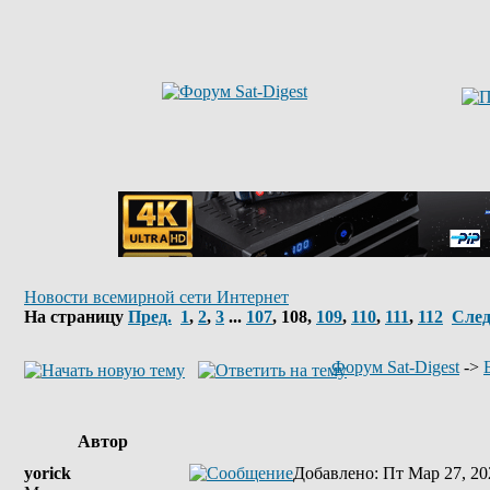
Новости всемирной сети Интернет
На страницу
Пред.
1
,
2
,
3
...
107
,
108
,
109
,
110
,
111
,
112
След
Форум Sat-Digest
->
Автор
yorick
Добавлено
: Пт Мар 27, 20