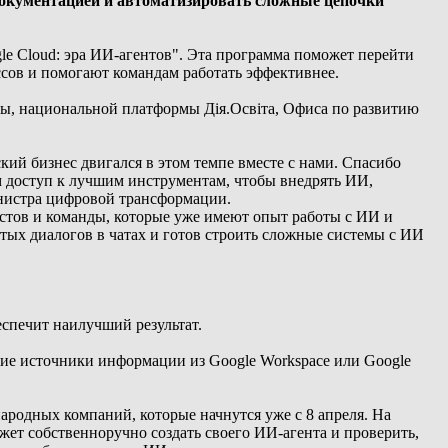
документацией и автоматизировать сложные цепочки
e Cloud: эра ИИ-агентов". Эта программа поможет перейти
ссов и помогают командам работать эффективнее.
, национальной платформы Дія.Освіта, Офиса по развитию
кий бизнес двигался в этом темпе вместе с нами. Спасибо
 доступ к лучшим инструментам, чтобы внедрять ИИ,
инистра цифровой трансформации.
истов и команды, которые уже имеют опыт работы с ИИ и
стых диалогов в чатах и готов строить сложные системы с ИИ
еспечит наилучший результат.
гие источники информации из Google Workspace или Google
родных компаний, которые начнутся уже с 8 апреля. На
жет собственноручно создать своего ИИ-агента и проверить,