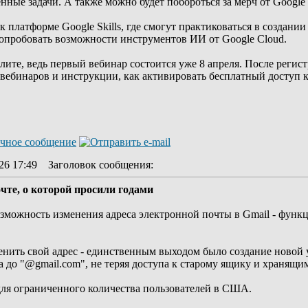
нные задачи. А также можно будет побороться за мерч от Google
 платформе Google Skills, где смогут практиковаться в создании
попробовать возможности инструментов ИИ от Google Cloud.
лите, ведь первый вебинар состоится уже 8 апреля. После реги
ебинаров и инструкции, как активировать бесплатный доступ к 
26 17:49
Заголовок сообщения
:
чте, о которой просили годами
озможность изменения адреса электронной почты в Gmail - функ
енить свой адрес - единственным выходом было создание новой 
а до "@gmail.com", не теряя доступа к старому ящику и хранящи
ля ограниченного количества пользователей в США.