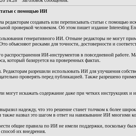
26 14:28
Заголовок сообщения
:
 статьи с помощью ИИ
ила редакторам создавать или переписывать статьи с помощью и
ной проверкой человеком. Об этом пишет издание Interesting Eng
ользования генеративного ИИ. Отныне редакторы не могут при
Это объясняют рисками для точности, достоверности и соответс
го распространения ИИ-инструментов в повседневной работе. М
рса, который базируется на проверенных фактах.
я. Редакторам разрешили использовать ИИ для улучшения собств
щательно проверять перед публикацией. Также разрешено применя
ли могут искажать содержание даже при четких инструкциях и изм
выразил надежду, что это решение станет толчком к более шир
н также назвал это шагом в ответ на навязывание ИИ многими к
вести общие правила по ИИ не имели поддержки, поскольку был
 способ их внедрения.