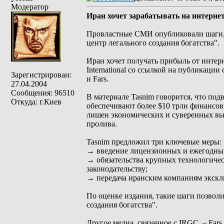
Модератор
Иран хочет зарабатывать на интерне
Провластные СМИ опубликовали шаги, 
центр легального создания богатства".
Иран хочет получать прибыль от интер
International со ссылкой на публикаци
Зарегистрирован:
и Fars.
27.04.2004
Сообщения: 96510
В материале Tasnim говорится, что под
Откуда: г.Киев
обеспечивают более $10 трлн финансов
лишен экономических и суверенных выг
пролива.
Tasnim предложил три ключевые меры:
→ введение лицензионных и ежегодных
→ обязательства крупных технологическ
законодательству;
→ передача иранским компаниям экскл
По оценке издания, такие шаги позвол
создания богатства".
Другое медиа, связанное с IRGC, – Far