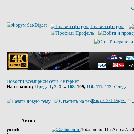
Ф
Правила форума
Профиль
Новости всемирной сети Интернет
На страницу
Пред.
1
,
2
,
3
...
108
,
109
,
110
,
111
,
112
След.
Форум Sat-Digest
->
Автор
yorick
Добавлено
: Пн Апр 27, 20