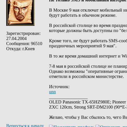
В Москве 9 мая отключат мобильный ин
будут работать в обычном режиме.
В российской столице во время праздн
которые должны быть доступны по "бел
Зарегистрирован:
27.04.2004
Кроме того, не будут работать SMS-со
Сообщения: 96510
праздничных мероприятий 9 мая".
Откуда: г.Киев
В то же время домашний интернет и Wi-
7-8 мая в российской столице не плани
Однако возможны "оперативные огранич
отметили в российском министерстве.
Источник:
unn
_________________
OLED Panasonic TX-65HZ980E; Pioneer
ZXC 120cm, Strong SRT-DM2100 (90*E-30
Желаю, чтобы у Вас сбылось то, чего В
Вернуться к началу