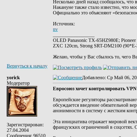
Несколько дней назад сообщалось, что 
Накануне также стало известно, что мо
Официально это объясняют «безопаснос
Источник:
nv
_________________
OLED Panasonic TX-65HZ980E; Pioneer
ZXC 120cm, Strong SRT-DM2100 (90*E-30
Желаю, чтобы у Вас сбылось то, чего В
Вернуться к началу
yorick
Добавлено
: Ср Май 06, 20
Модератор
Евросоюз хочет контролировать VPN
Европейские регуляторы рассматривают
обсуждается введение обязательной ве
анонимности в систему с жестким конт
Эта инициатива отражает мировой вект
Зарегистрирован:
французских ограничений в соцсетях. 
27.04.2004
Сообщения: 96510