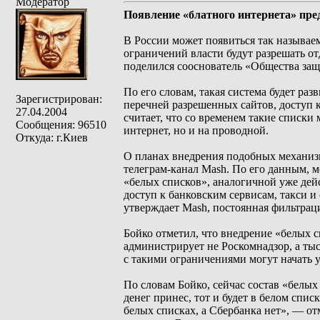
Модератор
Появление «блатного интернета» пре
В России может появиться так называем
ограничений власти будут разрешать о
поделился сооснователь «Общества защ
По его словам, такая система будет ра
Зарегистрирован:
перечней разрешенных сайтов, доступ 
27.04.2004
считает, что со временем такие списки
Сообщения: 96510
интернет, но и на проводной.
Откуда: г.Киев
О планах внедрения подобных механизм
телеграм-канал Mash. По его данным, 
«белых списков», аналогичной уже дей
доступ к банковским сервисам, такси и
утверждает Mash, постоянная фильтрац
Бойко отметил, что внедрение «белых с
администрирует не Роскомнадзор, а ты
с такими ограничениями могут начать 
По словам Бойко, сейчас состав «белых
денег принес, тот и будет в белом спи
белых списках, а Сбербанка нет», — от