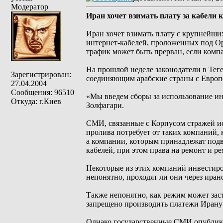
Модератор
Иран хочет взимать плату за кабели
Иран хочет взимать плату с крупнейш
интернет-кабелей, проложенных под О
трафик может быть прерван, если комп
На прошлой неделе законодатели в Тег
Зарегистрирован:
соединяющим арабские страны с Европ
27.04.2004
Сообщения: 96510
«Мы введем сборы за использование ин
Откуда: г.Киев
Золфагари.
СМИ, связанные с Корпусом стражей ис
пролива потребует от таких компаний, 
а компании, которым принадлежат под
кабелей, при этом права на ремонт и ре
Некоторые из этих компаний инвестиро
непонятно, проходят ли они через иран
Также непонятно, как режим может зас
запрещено производить платежи Ирану
Однако государственные СМИ опублико