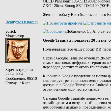
OLED Panasonic TX-65HZ980E; Pioneer
ZXC 120cm, Strong SRT-DM2100 (90*E-30
Желаю, чтобы у Вас сбылось то, чего В
Вернуться к началу
yorick
Добавлено
: Ср Апр 29, 20
Модератор
Google Translate празднует 20-летие
Пользователи все чаще просят ИИ пере
Сервис Google Translate отмечает 20-ле
самых массовых цифровых сервисов в м
переводов достигает около триллиона с
Зарегистрирован:
27.04.2004
К юбилею Google представила новую ф
Сообщения: 96510
анализирует речь пользователя в реал
Откуда: г.Киев
доступна в Google Translate на Androi
ограниченное количество языков.
Сегодня Google Translate поддерживает
офлайн-режим и визуальный перевод чер
для обучения языкам и повседневной к