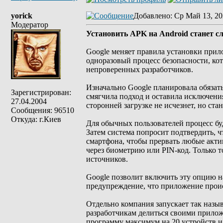
yorick
Добавлено
: Ср Май 13, 20
Модератор
Установить APK на Android станет сл
Google меняет правила установки прил
одноразовый процесс безопасности, ко
непроверенных разработчиков.
Изначально Google планировала обязат
Зарегистрирован:
смягчила подход и оставила исключени
27.04.2004
сторонней загрузке не исчезнет, но ста
Сообщения: 96510
Откуда: г.Киев
Для обычных пользователей процесс бу
Затем система попросит подтвердить, ч
смартфона, чтобы прервать любые акти
через биометрию или PIN-код. Только 
источников.
Google позволит включить эту опцию на
предупреждение, что приложение проис
Отдельно компания запускает так назы
разработчикам делиться своими прилож
программу максимум на 20 устройств и