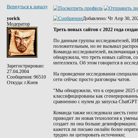
Вернуться к началу
yorick
Добавлено
: Чт Апр 30, 20
Модератор
Треть новых сайтов с 2022 года созд
По данным группы исследователей, ИИ 
положительным, но не вызывал распрос
Команда исследователей, включающая уч
обнаружила, что треть новых сайтов, с
интеллекта. Об этом говорится в исследо
Зарегистрирован:
27.04.2004
На проведение исследования специалис
Сообщения: 96510
сети сейчас просто разговоры чатов.
Откуда: г.Киев
"Мы обнаружили, что к середине 2025
классифицированы как сгенерированны
сравнению с нулем до запуска ChatGPT 
Команда также исследовала шесть гипо
приводит ли новая технология к умень
создает ли она больше дезинформации;
кажется ли письмо онлайн более опря
трудно ли цитировать источники;