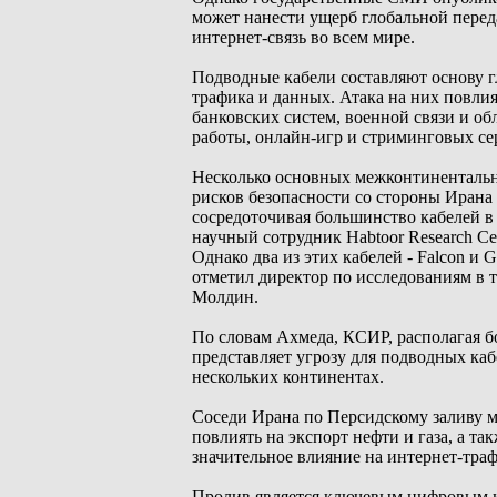
может нанести ущерб глобальной перед
интернет-связь во всем мире.
Подводные кабели составляют основу г
трафика и данных. Атака на них повлияе
банковских систем, военной связи и о
работы, онлайн-игр и стриминговых се
Несколько основных межконтинентальн
рисков безопасности со стороны Ирана
сосредоточивая большинство кабелей в
научный сотрудник Habtoor Research C
Однако два из этих кабелей - Falcon и G
отметил директор по исследованиям в
Молдин.
По словам Ахмеда, КСИР, располагая 
представляет угрозу для подводных ка
нескольких континентах.
Соседи Ирана по Персидскому заливу м
повлиять на экспорт нефти и газа, а т
значительное влияние на интернет-тра
Пролив является ключевым цифровым к