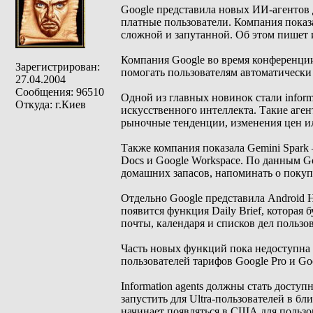
Google представила новых ИИ-агентов 
платные пользователи. Компания показа
сложной и запутанной. Об этом пишет 
Компания Google во время конференции
Зарегистрирован:
помогать пользователям автоматически
27.04.2004
Сообщения: 96510
Одной из главных новинок стали inform
Откуда: г.Киев
искусственного интеллекта. Такие аге
рыночные тенденции, изменения цен и
Также компания показала Gemini Spark
Docs и Google Workspace. По данным Go
домашних запасов, напоминать о покуп
Отдельно Google представила Android 
появится функция Daily Brief, которая
почты, календаря и списков дел пользов
Часть новых функций пока недоступна 
пользователей тарифов Google Pro и Goo
Information agents должны стать досту
запустить для Ultra-пользователей в бли
начинает появляться в США для пользова