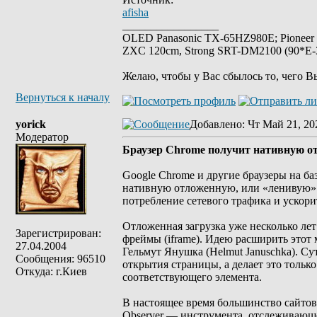
afisha
_________________
OLED Panasonic TX-65HZ980E; Pioneer
ZXC 120cm, Strong SRT-DM2100 (90*E-30
Желаю, чтобы у Вас сбылось то, чего В
Вернуться к началу
yorick
Добавлено
: Чт Май 21, 20
Модератор
Браузер Chrome получит нативную от
Google Chrome и другие браузеры на баз
нативную отложенную, или «ленивую» за
потребление сетевого трафика и ускори
Отложенная загрузка уже несколько лет
Зарегистрирован:
фреймы (iframe). Идею расширить это
27.04.2004
Гельмут Янушка (Helmut Januschka). Сут
Сообщения: 96510
открытия страницы, а делает это тольк
Откуда: г.Киев
соответствующего элемента.
В настоящее время большинство сайтов ре
Observer — инструмента, отслеживающе