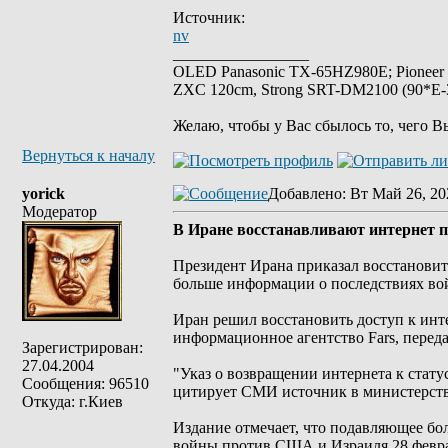
Источник:
nv
_________________
OLED Panasonic TX-65HZ980E; Pioneer
ZXC 120cm, Strong SRT-DM2100 (90*E-30
Желаю, чтобы у Вас сбылось то, чего В
Вернуться к началу
yorick
Добавлено
: Вт Май 26, 20
Модератор
В Иране восстанавливают интернет п
Президент Ирана приказал восстановить
больше информации о последствиях вой
Иран решил восстановить доступ к инте
информационное агентство Fars, переда
Зарегистрирован:
27.04.2004
"Указ о возвращении интернета к стату
Сообщения: 96510
цитирует СМИ источник в министерств
Откуда: г.Киев
Издание отмечает, что подавляющее бо
войны против США и Израиля 28 феврал