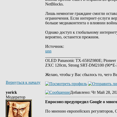
NetBlocks.
Лишь немногие граждане смогли остава
ограничения. Если интернет-услуги вер
больше медиаконтента о влиянии войн
Однако доступ к глобальному интернету
вероятно, останется прежним.
Источник:
unn
_________________
OLED Panasonic TX-65HZ980E; Pioneer
ZXC 120cm, Strong SRT-DM2100 (90*E-30
Желаю, чтобы у Вас сбылось то, чего В
Вернуться к началу
yorick
Добавлено
: Чт Май 28, 20
Модератор
Евросоюз предупредил Google о мно
По мнению европейских регуляторов, G