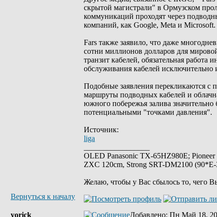
скрытой магистрали" в Ормузском прол
коммуникаций проходят через подводны
компаний, как Google, Meta и Microsoft.
Fars также заявило, что даже многодне
сотни миллионов долларов для мировой
транзит кабелей, обязательная работа 
обслуживания кабелей исключительно 
Подобные заявления перекликаются с п
маршруты подводных кабелей и облачна
южного побережья залива значительно б
потенциальными "точками давления".
Источник:
liga
_________________
OLED Panasonic TX-65HZ980E; Pioneer
ZXC 120cm, Strong SRT-DM2100 (90*E-30
Желаю, чтобы у Вас сбылось то, чего В
Вернуться к началу
yorick
Добавлено
: Пн Май 18, 2