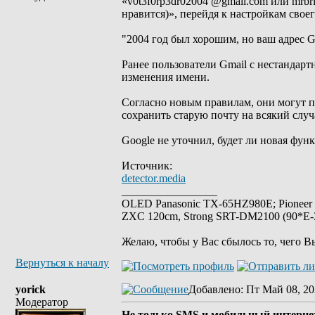
«v0t3f0rp3dr02004 @gmail.com или mrbr
нравится)», перейдя к настройкам своег
"2004 год был хорошим, но ваш адрес Gm
Ранее пользователи Gmail с нестандар
изменения имени.
Согласно новым правилам, они могут п
сохранить старую почту на всякий случ
Google не уточнил, будет ли новая фун
Источник:
detector.media
_________________
OLED Panasonic TX-65HZ980E; Pioneer
ZXC 120cm, Strong SRT-DM2100 (90*E-30
Желаю, чтобы у Вас сбылось то, чего В
Вернуться к началу
yorick
Добавлено
: Пт Май 08, 20
Модератор
Не только SMS и мобильный интернет