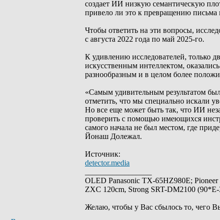
создает ИИ низкую семантическую пло
привело ли это к превращению письма 
Чтобы ответить на эти вопросы, исследо
с августа 2022 года по май 2025-го.
К удивлению исследователей, только д
искусственным интеллектом, оказались
разнообразным и в целом более положи
«Самым удивительным результатом было
отметить, что мы специально искали у
Но все еще может быть так, что ИИ не
проверить с помощью имеющихся инстр
самого начала не был местом, где прид
Йонаш Долежал.
Источник:
detector.media
_________________
OLED Panasonic TX-65HZ980E; Pioneer
ZXC 120cm, Strong SRT-DM2100 (90*E-30
Желаю, чтобы у Вас сбылось то, чего В