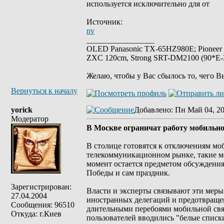
используется исключительно для от
Источник:
nv
_________________
OLED Panasonic TX-65HZ980E; Pioneer
ZXC 120cm, Strong SRT-DM2100 (90*E-30
Желаю, чтобы у Вас сбылось то, чего В
Вернуться к началу
yorick
Добавлено
: Пн Май 04, 2
Модератор
В Москве ограничат работу мобильно
В столице готовятся к отключениям моб
телекоммуникационном рынке, такие м
момент остается предметом обсуждения
Победы и сам праздник.
Зарегистрирован:
Власти и эксперты связывают эти меры
27.04.2004
иностранных делегаций и предотвращен
Сообщения: 96510
длительными перебоями мобильной связи
Откуда: г.Киев
пользователей вводились "белые списк