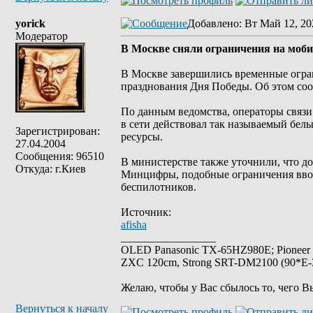
yorick
Добавлено
: Вт Май 12, 20
Модератор
В Москве сняли ограничения на моб
В Москве завершились временные огра
празднования Дня Победы. Об этом с
По данным ведомства, операторы связ
в сети действовал так называемый белы
Зарегистрирован:
ресурсы.
27.04.2004
Сообщения: 96510
В министерстве также уточнили, что д
Откуда: г.Киев
Минцифры, подобные ограничения вводя
беспилотников.
Источник:
afisha
_________________
OLED Panasonic TX-65HZ980E; Pioneer
ZXC 120cm, Strong SRT-DM2100 (90*E-30
Желаю, чтобы у Вас сбылось то, чего В
Вернуться к началу