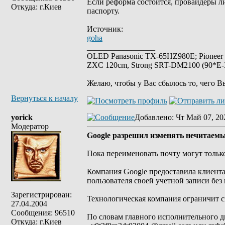
Если реформа состоится, провайдеры ли
Откуда: г.Киев
паспорту.
Источник:
goha
_________________
OLED Panasonic TX-65HZ980E; Pioneer
ZXC 120cm, Strong SRT-DM2100 (90*E-30
Желаю, чтобы у Вас сбылось то, чего В
Вернуться к началу
yorick
Добавлено
: Чт Май 07, 20
Модератор
Google разрешил изменять нечитаемые
Пока переименовать почту могут толь
Компания Google предоставила клиент
пользователя своей учетной записи без 
Зарегистрирован:
Технологическая компания ограничит с
27.04.2004
Сообщения: 96510
По словам главного исполнительного д
Откуда: г.Киев