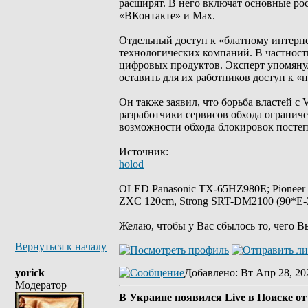
расширят. В него включат основные ро
«ВКонтакте» и Max.
Отдельный доступ к «блатному интерне
технологических компаний. В частности
цифровых продуктов. Эксперт упомянул
оставить для их работников доступ к «
Он также заявил, что борьба властей с
разработчики сервисов обхода огранич
возможности обхода блокировок посте
Источник:
holod
_________________
OLED Panasonic TX-65HZ980E; Pioneer
ZXC 120cm, Strong SRT-DM2100 (90*E-30
Желаю, чтобы у Вас сбылось то, чего В
Вернуться к началу
yorick
Добавлено
: Вт Апр 28, 20
Модератор
В Украине появился Live в Поиске от 