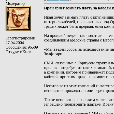
Модератор
Иран хочет взимать плату за кабели
Иран хочет взимать плату с крупнейш
интернет-кабелей, проложенных под О
трафик может быть прерван, если комп
На прошлой неделе законодатели в Тег
Зарегистрирован:
соединяющим арабские страны с Европ
27.04.2004
Сообщения: 96509
«Мы введем сборы за использование ин
Откуда: г.Киев
Золфагари.
СМИ, связанные с Корпусом стражей ис
пролива потребует от таких компаний, 
а компании, которым принадлежат под
кабелей, при этом права на ремонт и ре
Некоторые из этих компаний инвестиро
непонятно, проходят ли они через иран
Также непонятно, как режим может зас
запрещено производить платежи Ирану
Однако государственные СМИ опублико