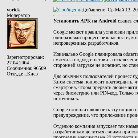
yorick
Добавлено
: Ср Май 13, 20
Модератор
Установить APK на Android станет сл
Google меняет правила установки прил
одноразовый процесс безопасности, ко
непроверенных разработчиков.
Изначально Google планировала обязат
Зарегистрирован:
смягчила подход и оставила исключени
27.04.2004
сторонней загрузке не исчезнет, но ста
Сообщения: 96509
Откуда: г.Киев
Для обычных пользователей процесс бу
Затем система попросит подтвердить, ч
смартфона, чтобы прервать любые акти
через биометрию или PIN-код. Только 
источников.
Google позволит включить эту опцию на
предупреждение, что приложение проис
Отдельно компания запускает так назы
разработчикам делиться своими прилож
программу максимум на 20 устройств и