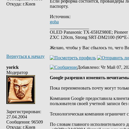
Если реформа состоится, провайдеры ли
Откуда: г.Киев
паспорту.
Источник:
goha
_________________
OLED Panasonic TX-65HZ980E; Pioneer
ZXC 120cm, Strong SRT-DM2100 (90*E-30
Желаю, чтобы у Вас сбылось то, чего В
Вернуться к началу
yorick
Добавлено
: Чт Май 07, 20
Модератор
Google разрешил изменять нечитаемые
Пока переименовать почту могут толь
Компания Google предоставила клиент
пользователя своей учетной записи без 
Зарегистрирован:
Технологическая компания ограничит с
27.04.2004
Сообщения: 96509
По словам главного исполнительного д
Откуда: г.Киев