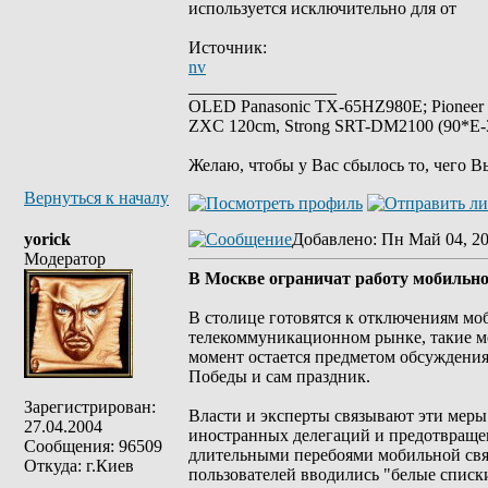
используется исключительно для от
Источник:
nv
_________________
OLED Panasonic TX-65HZ980E; Pioneer
ZXC 120cm, Strong SRT-DM2100 (90*E-30
Желаю, чтобы у Вас сбылось то, чего В
Вернуться к началу
yorick
Добавлено
: Пн Май 04, 2
Модератор
В Москве ограничат работу мобильно
В столице готовятся к отключениям моб
телекоммуникационном рынке, такие м
момент остается предметом обсуждения
Победы и сам праздник.
Зарегистрирован:
Власти и эксперты связывают эти меры
27.04.2004
иностранных делегаций и предотвращен
Сообщения: 96509
длительными перебоями мобильной связи
Откуда: г.Киев
пользователей вводились "белые списк