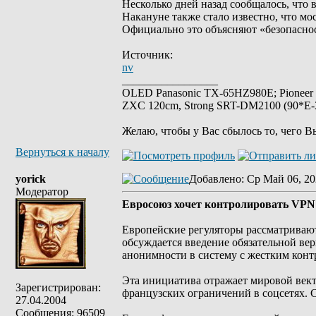
Несколько дней назад сообщалось, что 
Накануне также стало известно, что мо
Официально это объясняют «безопаснос
Источник:
nv
_________________
OLED Panasonic TX-65HZ980E; Pioneer
ZXC 120cm, Strong SRT-DM2100 (90*E-30
Желаю, чтобы у Вас сбылось то, чего В
Вернуться к началу
yorick
Добавлено
: Ср Май 06, 20
Модератор
Евросоюз хочет контролировать VPN
Европейские регуляторы рассматривают
обсуждается введение обязательной ве
анонимности в систему с жестким конт
Эта инициатива отражает мировой вект
Зарегистрирован:
французских ограничений в соцсетях. 
27.04.2004
Сообщения: 96509