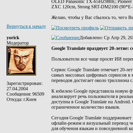
OLED Panasonic TX-65HZ980E; Pioneer
ZXC 120cm, Strong SRT-DM2100 (90*E-30
Желаю, чтобы у Вас сбылось то, чего В
Вернуться к началу
yorick
Добавлено
: Ср Апр 29, 20
Модератор
Google Translate празднует 20-летие
Пользователи все чаще просят ИИ пере
Сервис Google Translate отмечает 20-ле
самых массовых цифровых сервисов в м
переводов достигает около триллиона с
Зарегистрирован:
27.04.2004
К юбилею Google представила новую ф
Сообщения: 96509
анализирует речь пользователя в реал
Откуда: г.Киев
доступна в Google Translate на Androi
ограниченное количество языков.
Сегодня Google Translate поддерживает
офлайн-режим и визуальный перевод чер
для обучения языкам и повседневной к