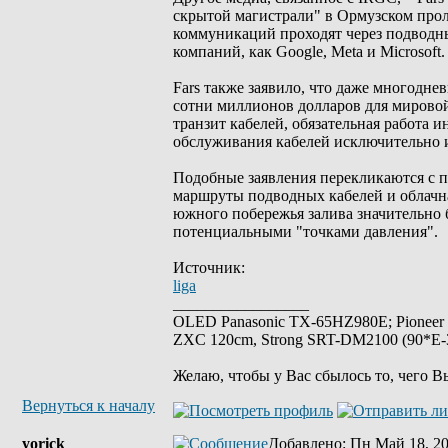
скрытой магистрали" в Ормузском прол
коммуникаций проходят через подводны
компаний, как Google, Meta и Microsoft.
Fars также заявило, что даже многодне
сотни миллионов долларов для мировой
транзит кабелей, обязательная работа 
обслуживания кабелей исключительно 
Подобные заявления перекликаются с п
маршруты подводных кабелей и облачна
южного побережья залива значительно б
потенциальными "точками давления".
Источник:
liga
_________________
OLED Panasonic TX-65HZ980E; Pioneer
ZXC 120cm, Strong SRT-DM2100 (90*E-30
Желаю, чтобы у Вас сбылось то, чего В
Вернуться к началу
yorick
Добавлено
: Пн Май 18, 2