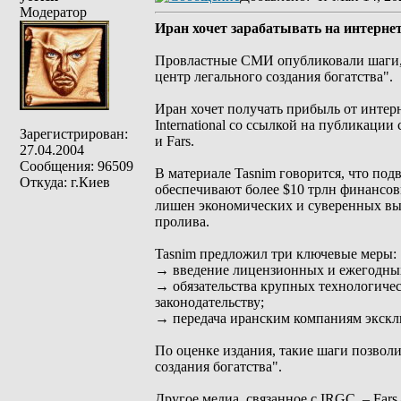
Модератор
Иран хочет зарабатывать на интерне
Провластные СМИ опубликовали шаги, 
центр легального создания богатства".
Иран хочет получать прибыль от интер
International со ссылкой на публикаци
Зарегистрирован:
и Fars.
27.04.2004
Сообщения: 96509
В материале Tasnim говорится, что под
Откуда: г.Киев
обеспечивают более $10 трлн финансов
лишен экономических и суверенных выг
пролива.
Tasnim предложил три ключевые меры:
→ введение лицензионных и ежегодных
→ обязательства крупных технологическ
законодательству;
→ передача иранским компаниям экскл
По оценке издания, такие шаги позвол
создания богатства".
Другое медиа, связанное с IRGC, – Far