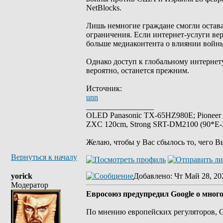
NetBlocks.
Лишь немногие граждане смогли остава
ограничения. Если интернет-услуги вер
больше медиаконтента о влиянии войн
Однако доступ к глобальному интернету
вероятно, останется прежним.
Источник:
unn
_________________
OLED Panasonic TX-65HZ980E; Pioneer
ZXC 120cm, Strong SRT-DM2100 (90*E-30
Желаю, чтобы у Вас сбылось то, чего В
Вернуться к началу
yorick
Добавлено
: Чт Май 28, 20
Модератор
Евросоюз предупредил Google о мно
По мнению европейских регуляторов, G