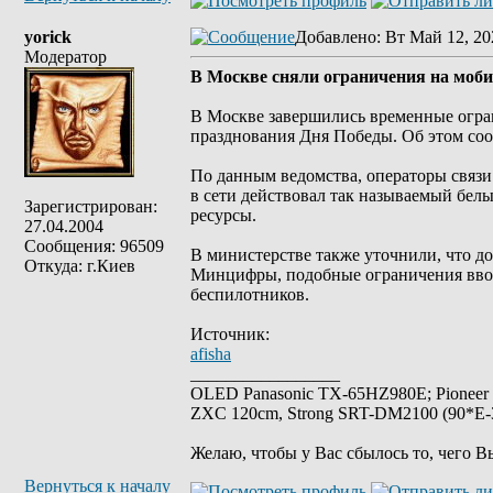
yorick
Добавлено
: Вт Май 12, 20
Модератор
В Москве сняли ограничения на моб
В Москве завершились временные огра
празднования Дня Победы. Об этом с
По данным ведомства, операторы связ
в сети действовал так называемый белы
Зарегистрирован:
ресурсы.
27.04.2004
Сообщения: 96509
В министерстве также уточнили, что д
Откуда: г.Киев
Минцифры, подобные ограничения вводя
беспилотников.
Источник:
afisha
_________________
OLED Panasonic TX-65HZ980E; Pioneer
ZXC 120cm, Strong SRT-DM2100 (90*E-30
Желаю, чтобы у Вас сбылось то, чего В
Вернуться к началу