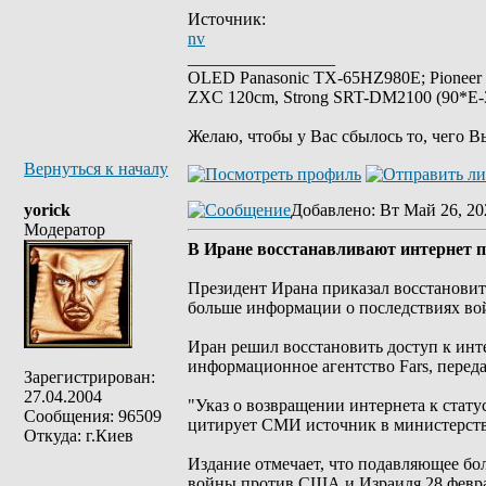
Источник:
nv
_________________
OLED Panasonic TX-65HZ980E; Pioneer
ZXC 120cm, Strong SRT-DM2100 (90*E-30
Желаю, чтобы у Вас сбылось то, чего В
Вернуться к началу
yorick
Добавлено
: Вт Май 26, 20
Модератор
В Иране восстанавливают интернет п
Президент Ирана приказал восстановить
больше информации о последствиях вой
Иран решил восстановить доступ к инте
информационное агентство Fars, переда
Зарегистрирован:
27.04.2004
"Указ о возвращении интернета к стату
Сообщения: 96509
цитирует СМИ источник в министерств
Откуда: г.Киев
Издание отмечает, что подавляющее бо
войны против США и Израиля 28 феврал