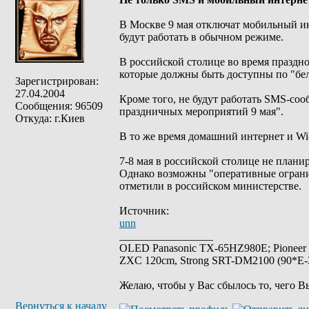
В Москве 9 мая отключат мобильный ин
будут работать в обычном режиме.
В российской столице во время праздн
которые должны быть доступны по "бел
Зарегистрирован:
27.04.2004
Кроме того, не будут работать SMS-со
Сообщения: 96509
праздничных мероприятий 9 мая".
Откуда: г.Киев
В то же время домашний интернет и Wi-
7-8 мая в российской столице не плани
Однако возможны "оперативные огранич
отметили в российском министерстве.
Источник:
unn
_________________
OLED Panasonic TX-65HZ980E; Pioneer
ZXC 120cm, Strong SRT-DM2100 (90*E-30
Желаю, чтобы у Вас сбылось то, чего В
Вернуться к началу