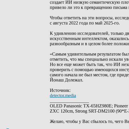
создает ИИ низкую семантическую пло
привело ли это к превращению письма 
Чтобы ответить на эти вопросы, исследо
с августа 2022 года по май 2025-го.
К удивлению исследователей, только д
искусственным интеллектом, оказались
разнообразным и в целом более положи
«Самым удивительным результатом было
отметить, что мы специально искали у
Но все еще может быть так, что ИИ не
проверить с помощью имеющихся инстр
самого начала не был местом, где прид
Йонаш Долежал.
Источник:
detector.media
_________________
OLED Panasonic TX-65HZ980E; Pioneer
ZXC 120cm, Strong SRT-DM2100 (90*E-30
Желаю, чтобы у Вас сбылось то, чего В