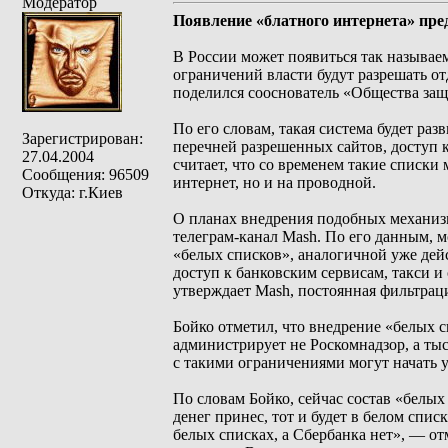
Модератор
Появление «блатного интернета» пре
В России может появиться так называем
ограничений власти будут разрешать о
поделился сооснователь «Общества защ
По его словам, такая система будет ра
Зарегистрирован:
перечней разрешенных сайтов, доступ 
27.04.2004
считает, что со временем такие списки
Сообщения: 96509
интернет, но и на проводной.
Откуда: г.Киев
О планах внедрения подобных механизм
телеграм-канал Mash. По его данным, 
«белых списков», аналогичной уже дей
доступ к банковским сервисам, такси и
утверждает Mash, постоянная фильтрац
Бойко отметил, что внедрение «белых с
администрирует не Роскомнадзор, а ты
с такими ограничениями могут начать 
По словам Бойко, сейчас состав «белых
денег принес, тот и будет в белом спи
белых списках, а Сбербанка нет», — от