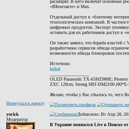
расширят. В него включат основные ро
«ВКонтакте» и Max.
Отдельный доступ к «блатному интерне
технологических компаний. В частности
цифровых продуктов. Эксперт упомянул
оставить для их работников доступ к «
Он также заявил, что борьба властей с
разработчики сервисов обхода огранич
возможности обхода блокировок посте
Источник:
holod
_________________
OLED Panasonic TX-65HZ980E; Pioneer
ZXC 120cm, Strong SRT-DM2100 (90*E-30
Желаю, чтобы у Вас сбылось то, чего В
Вернуться к началу
yorick
Добавлено
: Вт Апр 28, 20
Модератор
В Украине появился Live в Поиске от 