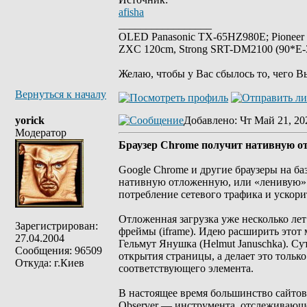
afisha
_________________
OLED Panasonic TX-65HZ980E; Pioneer
ZXC 120cm, Strong SRT-DM2100 (90*E-30
Желаю, чтобы у Вас сбылось то, чего В
Вернуться к началу
yorick
Добавлено
: Чт Май 21, 20
Модератор
Браузер Chrome получит нативную от
Google Chrome и другие браузеры на баз
нативную отложенную, или «ленивую» за
потребление сетевого трафика и ускори
Отложенная загрузка уже несколько лет
Зарегистрирован:
фреймы (iframe). Идею расширить это
27.04.2004
Гельмут Янушка (Helmut Januschka). Сут
Сообщения: 96509
открытия страницы, а делает это тольк
Откуда: г.Киев
соответствующего элемента.
В настоящее время большинство сайтов ре
Observer — инструмента, отслеживающе