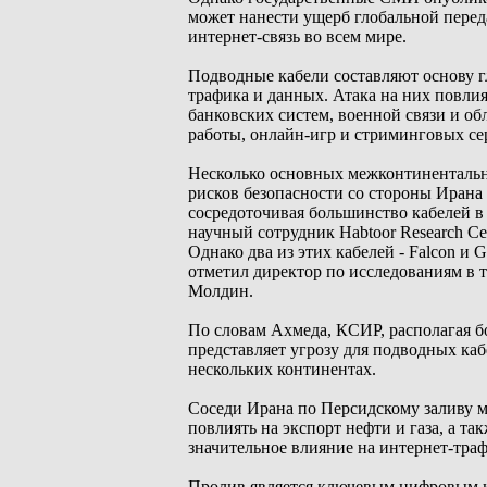
может нанести ущерб глобальной перед
интернет-связь во всем мире.
Подводные кабели составляют основу г
трафика и данных. Атака на них повлияе
банковских систем, военной связи и о
работы, онлайн-игр и стриминговых се
Несколько основных межконтинентальн
рисков безопасности со стороны Ирана
сосредоточивая большинство кабелей в
научный сотрудник Habtoor Research C
Однако два из этих кабелей - Falcon и G
отметил директор по исследованиям в
Молдин.
По словам Ахмеда, КСИР, располагая 
представляет угрозу для подводных ка
нескольких континентах.
Соседи Ирана по Персидскому заливу м
повлиять на экспорт нефти и газа, а т
значительное влияние на интернет-тра
Пролив является ключевым цифровым к