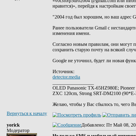
«v0t3f0rp3dr02004 @gmail.com или mrbr
нравится)», перейдя к настройкам своег
"2004 год был хорошим, но ваш адрес Gm
Ранее пользователи Gmail с нестандар
изменения имени.
Согласно новым правилам, они могут п
сохранить старую почту на всякий случ
Google не уточнил, будет ли новая фун
Источник:
detector.media
_________________
OLED Panasonic TX-65HZ980E; Pioneer
ZXC 120cm, Strong SRT-DM2100 (90*E-30
Желаю, чтобы у Вас сбылось то, чего В
Вернуться к началу
yorick
Добавлено
: Пт Май 08, 20
Модератор
Не только SMS и мобильный интернет