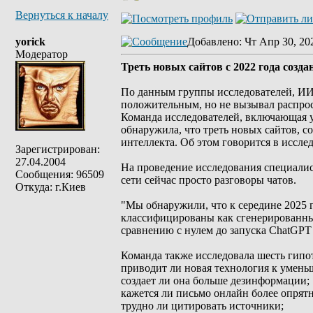
Вернуться к началу
yorick
Добавлено
: Чт Апр 30, 20
Модератор
Треть новых сайтов с 2022 года созд
По данным группы исследователей, ИИ 
положительным, но не вызывал распрос
Команда исследователей, включающая уч
обнаружила, что треть новых сайтов, с
интеллекта. Об этом говорится в исследо
Зарегистрирован:
27.04.2004
На проведение исследования специалис
Сообщения: 96509
сети сейчас просто разговоры чатов.
Откуда: г.Киев
"Мы обнаружили, что к середине 2025
классифицированы как сгенерированны
сравнению с нулем до запуска ChatGPT 
Команда также исследовала шесть гипо
приводит ли новая технология к умень
создает ли она больше дезинформации;
кажется ли письмо онлайн более опря
трудно ли цитировать источники;