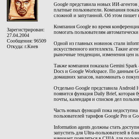
Google представила новых ИИ-агентов 
платные пользователи. Компания показа
сложной и запутанной. Об этом пишет 
Компания Google во время конференции
Зарегистрирован:
помогать пользователям автоматически
27.04.2004
Сообщения: 96509
Одной из главных новинок стали inform
Откуда: г.Киев
искусственного интеллекта. Такие аге
рыночные тенденции, изменения цен и
Также компания показала Gemini Spark
Docs и Google Workspace. По данным Go
домашних запасов, напоминать о покуп
Отдельно Google представила Android 
появится функция Daily Brief, которая
почты, календаря и списков дел пользов
Часть новых функций пока недоступна 
пользователей тарифов Google Pro и Goo
Information agents должны стать досту
запустить для Ultra-пользователей в бли
начинает появляться в США для пользова