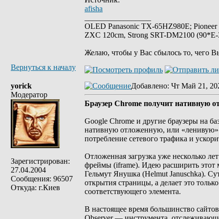
afisha
_________________
OLED Panasonic TX-65HZ980E; Pioneer
ZXC 120cm, Strong SRT-DM2100 (90*E-30
Желаю, чтобы у Вас сбылось то, чего В
Вернуться к началу
yorick
Добавлено
: Чт Май 21, 20
Модератор
Браузер Chrome получит нативную от
Google Chrome и другие браузеры на баз
нативную отложенную, или «ленивую» за
потребление сетевого трафика и ускори
Отложенная загрузка уже несколько лет
Зарегистрирован:
фреймы (iframe). Идею расширить это
27.04.2004
Гельмут Янушка (Helmut Januschka). Сут
Сообщения: 96507
открытия страницы, а делает это тольк
Откуда: г.Киев
соответствующего элемента.
В настоящее время большинство сайтов ре
Observer — инструмента, отслеживающе