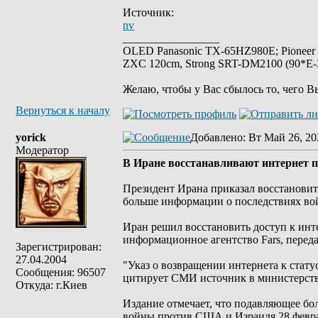
Источник:
nv
_________________
OLED Panasonic TX-65HZ980E; Pioneer
ZXC 120cm, Strong SRT-DM2100 (90*E-30
Желаю, чтобы у Вас сбылось то, чего В
Вернуться к началу
yorick
Добавлено
: Вт Май 26, 20
Модератор
В Иране восстанавливают интернет п
Президент Ирана приказал восстановить
больше информации о последствиях вой
Иран решил восстановить доступ к инте
информационное агентство Fars, переда
Зарегистрирован:
27.04.2004
"Указ о возвращении интернета к стату
Сообщения: 96507
цитирует СМИ источник в министерств
Откуда: г.Киев
Издание отмечает, что подавляющее бо
войны против США и Израиля 28 феврал