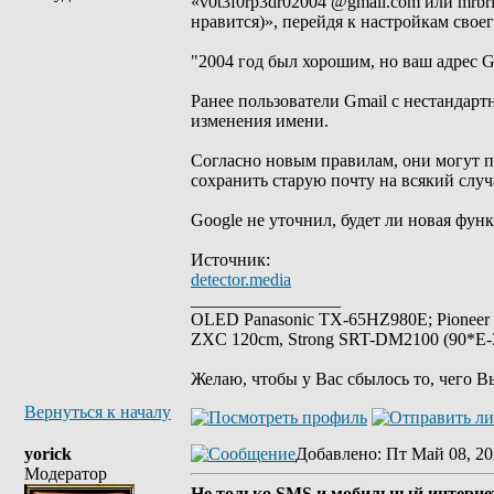
«v0t3f0rp3dr02004 @gmail.com или mrbr
нравится)», перейдя к настройкам своег
"2004 год был хорошим, но ваш адрес Gm
Ранее пользователи Gmail с нестандар
изменения имени.
Согласно новым правилам, они могут п
сохранить старую почту на всякий случ
Google не уточнил, будет ли новая фун
Источник:
detector.media
_________________
OLED Panasonic TX-65HZ980E; Pioneer
ZXC 120cm, Strong SRT-DM2100 (90*E-30
Желаю, чтобы у Вас сбылось то, чего В
Вернуться к началу
yorick
Добавлено
: Пт Май 08, 20
Модератор
Не только SMS и мобильный интернет