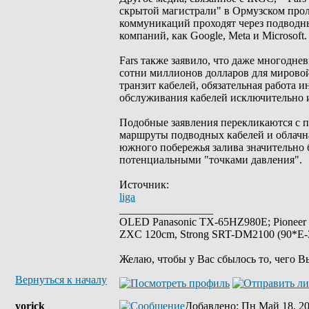
скрытой магистрали" в Ормузском прол
коммуникаций проходят через подводны
компаний, как Google, Meta и Microsoft.
Fars также заявило, что даже многодне
сотни миллионов долларов для мировой
транзит кабелей, обязательная работа 
обслуживания кабелей исключительно 
Подобные заявления перекликаются с п
маршруты подводных кабелей и облачна
южного побережья залива значительно б
потенциальными "точками давления".
Источник:
liga
_________________
OLED Panasonic TX-65HZ980E; Pioneer
ZXC 120cm, Strong SRT-DM2100 (90*E-30
Желаю, чтобы у Вас сбылось то, чего В
Вернуться к началу
yorick
Добавлено
: Пн Май 18, 2