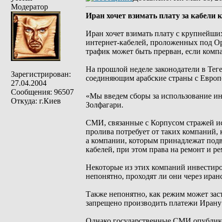
Модератор
Иран хочет взимать плату за кабели
Иран хочет взимать плату с крупнейш
интернет-кабелей, проложенных под О
трафик может быть прерван, если комп
На прошлой неделе законодатели в Тег
Зарегистрирован:
соединяющим арабские страны с Европ
27.04.2004
Сообщения: 96507
«Мы введем сборы за использование ин
Откуда: г.Киев
Золфагари.
СМИ, связанные с Корпусом стражей ис
пролива потребует от таких компаний, 
а компании, которым принадлежат под
кабелей, при этом права на ремонт и ре
Некоторые из этих компаний инвестиро
непонятно, проходят ли они через иран
Также непонятно, как режим может зас
запрещено производить платежи Ирану
Однако государственные СМИ опублико