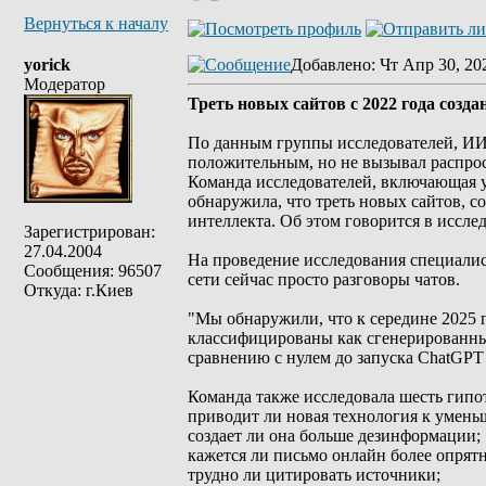
Вернуться к началу
yorick
Добавлено
: Чт Апр 30, 20
Модератор
Треть новых сайтов с 2022 года созд
По данным группы исследователей, ИИ 
положительным, но не вызывал распрос
Команда исследователей, включающая уч
обнаружила, что треть новых сайтов, с
интеллекта. Об этом говорится в исследо
Зарегистрирован:
27.04.2004
На проведение исследования специалис
Сообщения: 96507
сети сейчас просто разговоры чатов.
Откуда: г.Киев
"Мы обнаружили, что к середине 2025
классифицированы как сгенерированны
сравнению с нулем до запуска ChatGPT 
Команда также исследовала шесть гипо
приводит ли новая технология к умень
создает ли она больше дезинформации;
кажется ли письмо онлайн более опря
трудно ли цитировать источники;