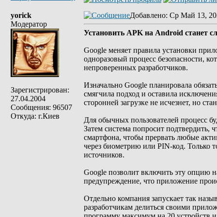
yorick
Добавлено
: Ср Май 13, 20
Модератор
Установить APK на Android станет сл
Google меняет правила установки прил
одноразовый процесс безопасности, ко
непроверенных разработчиков.
Изначально Google планировала обязат
Зарегистрирован:
смягчила подход и оставила исключени
27.04.2004
сторонней загрузке не исчезнет, но ста
Сообщения: 96507
Откуда: г.Киев
Для обычных пользователей процесс бу
Затем система попросит подтвердить, ч
смартфона, чтобы прервать любые акти
через биометрию или PIN-код. Только 
источников.
Google позволит включить эту опцию на
предупреждение, что приложение проис
Отдельно компания запускает так назы
разработчикам делиться своими прилож
программу максимум на 20 устройств и