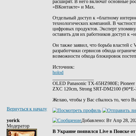
расширят. В него включат основные ро
«ВКонтакте» и Max.
Отдельный доступ к «блатному интерне
технологических компаний. В частности
цифровых продуктов. Эксперт упомянул
оставить для их работников доступ к «
Он также заявил, что борьба властей с
разработчики сервисов обхода огранич
возможности обхода блокировок посте
Источник:
holod
_________________
OLED Panasonic TX-65HZ980E; Pioneer
ZXC 120cm, Strong SRT-DM2100 (90*E-30
Желаю, чтобы у Вас сбылось то, чего В
Вернуться к началу
yorick
Добавлено
: Вт Апр 28, 20
Модератор
В Украине появился Live в Поиске от 