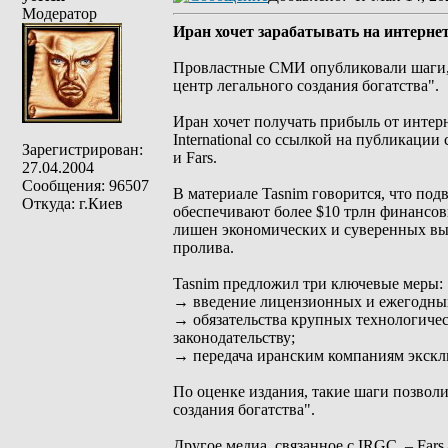
Модератор
Иран хочет зарабатывать на интерне
Провластные СМИ опубликовали шаги, 
центр легального создания богатства".
Иран хочет получать прибыль от интер
International со ссылкой на публикаци
Зарегистрирован:
и Fars.
27.04.2004
Сообщения: 96507
В материале Tasnim говорится, что под
Откуда: г.Киев
обеспечивают более $10 трлн финансов
лишен экономических и суверенных выг
пролива.
Tasnim предложил три ключевые меры:
→ введение лицензионных и ежегодных
→ обязательства крупных технологическ
законодательству;
→ передача иранским компаниям экскл
По оценке издания, такие шаги позвол
создания богатства".
Другое медиа, связанное с IRGC, – Far