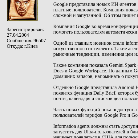
Google представила новых ИИ-агентов 
платные пользователи. Компания показа
сложной и запутанной. Об этом пишет 
Компания Google во время конференции
Зарегистрирован:
помогать пользователям автоматически
27.04.2004
Сообщения: 96507
Одной из главных новинок стали inform
Откуда: г.Киев
искусственного интеллекта. Такие аге
рыночные тенденции, изменения цен и
Также компания показала Gemini Spark
Docs и Google Workspace. По данным Go
домашних запасов, напоминать о покуп
Отдельно Google представила Android 
появится функция Daily Brief, которая
почты, календаря и списков дел пользов
Часть новых функций пока недоступна 
пользователей тарифов Google Pro и Goo
Information agents должны стать досту
запустить для Ultra-пользователей в бли
начинает появляться в США для пользова