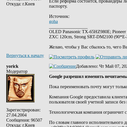
Если реформа состоится, провайдеры ли
Откуда: г.Киев
паспорту.
Источник:
goha
_________________
OLED Panasonic TX-65HZ980E; Pioneer
ZXC 120cm, Strong SRT-DM2100 (90*E-30
Желаю, чтобы у Вас сбылось то, чего В
Вернуться к началу
yorick
Добавлено
: Чт Май 07, 20
Модератор
Google разрешил изменять нечитаемые
Пока переименовать почту могут толь
Компания Google предоставила клиент
пользователя своей учетной записи без 
Зарегистрирован:
Технологическая компания ограничит с
27.04.2004
Сообщения: 96507
По словам главного исполнительного д
Откуда: г.Киев