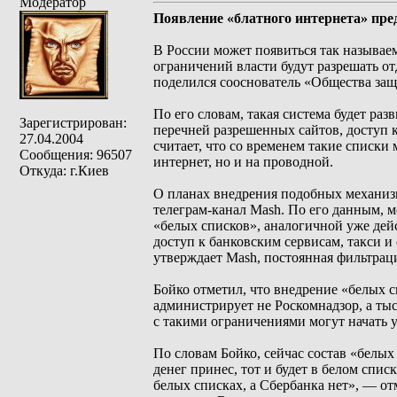
Модератор
Появление «блатного интернета» пре
В России может появиться так называем
ограничений власти будут разрешать о
поделился сооснователь «Общества защ
По его словам, такая система будет ра
Зарегистрирован:
перечней разрешенных сайтов, доступ 
27.04.2004
считает, что со временем такие списки
Сообщения: 96507
интернет, но и на проводной.
Откуда: г.Киев
О планах внедрения подобных механизм
телеграм-канал Mash. По его данным, 
«белых списков», аналогичной уже дей
доступ к банковским сервисам, такси и
утверждает Mash, постоянная фильтрац
Бойко отметил, что внедрение «белых с
администрирует не Роскомнадзор, а ты
с такими ограничениями могут начать 
По словам Бойко, сейчас состав «белых
денег принес, тот и будет в белом спи
белых списках, а Сбербанка нет», — от