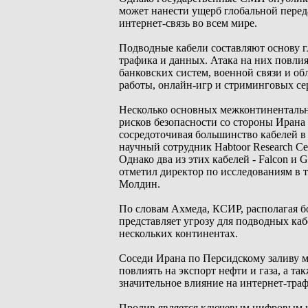
может нанести ущерб глобальной перед
интернет-связь во всем мире.
Подводные кабели составляют основу г
трафика и данных. Атака на них повлияе
банковских систем, военной связи и о
работы, онлайн-игр и стриминговых се
Несколько основных межконтинентальн
рисков безопасности со стороны Ирана
сосредоточивая большинство кабелей в
научный сотрудник Habtoor Research C
Однако два из этих кабелей - Falcon и G
отметил директор по исследованиям в
Молдин.
По словам Ахмеда, КСИР, располагая 
представляет угрозу для подводных ка
нескольких континентах.
Соседи Ирана по Персидскому заливу м
повлиять на экспорт нефти и газа, а т
значительное влияние на интернет-тра
Пролив является ключевым цифровым к