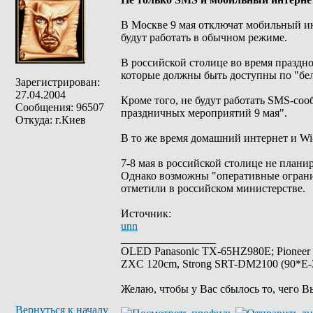
В Москве 9 мая отключат мобильный ин
будут работать в обычном режиме.
В российской столице во время праздн
которые должны быть доступны по "бел
Зарегистрирован:
27.04.2004
Кроме того, не будут работать SMS-со
Сообщения: 96507
праздничных мероприятий 9 мая".
Откуда: г.Киев
В то же время домашний интернет и Wi-
7-8 мая в российской столице не плани
Однако возможны "оперативные огранич
отметили в российском министерстве.
Источник:
unn
_________________
OLED Panasonic TX-65HZ980E; Pioneer
ZXC 120cm, Strong SRT-DM2100 (90*E-30
Желаю, чтобы у Вас сбылось то, чего В
Вернуться к началу