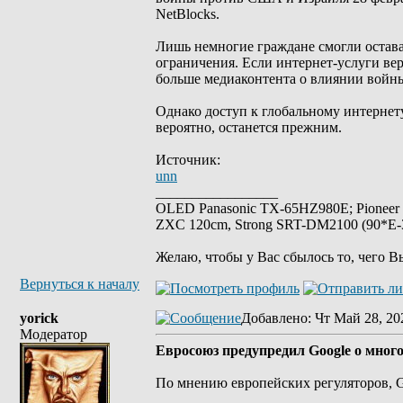
NetBlocks.
Лишь немногие граждане смогли остава
ограничения. Если интернет-услуги вер
больше медиаконтента о влиянии войн
Однако доступ к глобальному интернету
вероятно, останется прежним.
Источник:
unn
_________________
OLED Panasonic TX-65HZ980E; Pioneer
ZXC 120cm, Strong SRT-DM2100 (90*E-30
Желаю, чтобы у Вас сбылось то, чего В
Вернуться к началу
yorick
Добавлено
: Чт Май 28, 20
Модератор
Евросоюз предупредил Google о мно
По мнению европейских регуляторов, G