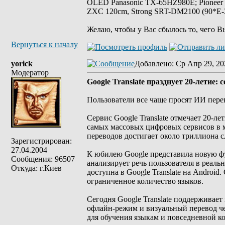
OLED Panasonic TX-65HZ980E; Pioneer
ZXC 120cm, Strong SRT-DM2100 (90*E-30
Желаю, чтобы у Вас сбылось то, чего В
Вернуться к началу
yorick
Добавлено
: Ср Апр 29, 20
Модератор
Google Translate празднует 20-летие
Пользователи все чаще просят ИИ пере
Сервис Google Translate отмечает 20-ле
самых массовых цифровых сервисов в м
переводов достигает около триллиона с
Зарегистрирован:
27.04.2004
К юбилею Google представила новую ф
Сообщения: 96507
анализирует речь пользователя в реал
Откуда: г.Киев
доступна в Google Translate на Androi
ограниченное количество языков.
Сегодня Google Translate поддерживает
офлайн-режим и визуальный перевод чер
для обучения языкам и повседневной к