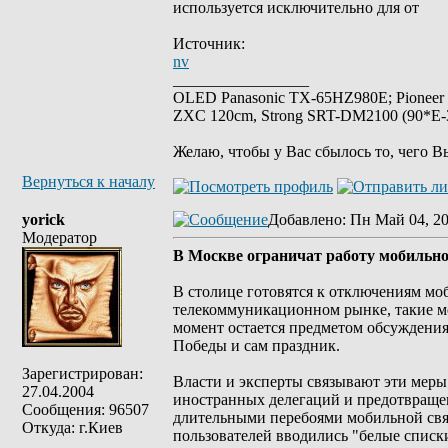
используется исключительно для от
Источник:
nv
_________________
OLED Panasonic TX-65HZ980E; Pioneer
ZXC 120cm, Strong SRT-DM2100 (90*E-30
Желаю, чтобы у Вас сбылось то, чего В
Вернуться к началу
yorick
Добавлено
: Пн Май 04, 2
Модератор
В Москве ограничат работу мобильно
В столице готовятся к отключениям моб
телекоммуникационном рынке, такие м
момент остается предметом обсуждения
Победы и сам праздник.
Зарегистрирован:
Власти и эксперты связывают эти меры
27.04.2004
иностранных делегаций и предотвращен
Сообщения: 96507
длительными перебоями мобильной связи
Откуда: г.Киев
пользователей вводились "белые списк