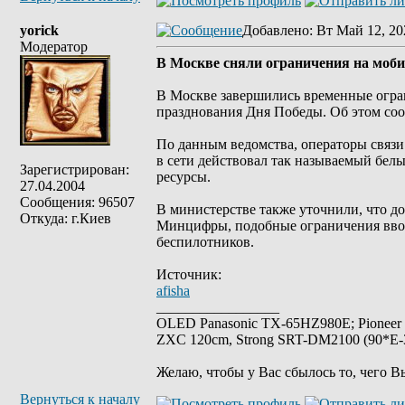
yorick
Добавлено
: Вт Май 12, 20
Модератор
В Москве сняли ограничения на моб
В Москве завершились временные огра
празднования Дня Победы. Об этом с
По данным ведомства, операторы связ
в сети действовал так называемый белы
Зарегистрирован:
ресурсы.
27.04.2004
Сообщения: 96507
В министерстве также уточнили, что д
Откуда: г.Киев
Минцифры, подобные ограничения вводя
беспилотников.
Источник:
afisha
_________________
OLED Panasonic TX-65HZ980E; Pioneer
ZXC 120cm, Strong SRT-DM2100 (90*E-30
Желаю, чтобы у Вас сбылось то, чего В
Вернуться к началу