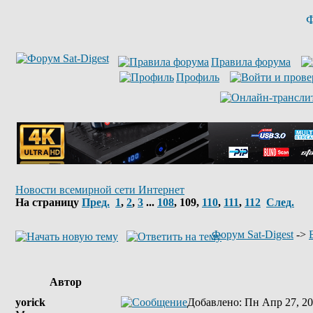
Ф
Правила форума
Профиль
Новости всемирной сети Интернет
На страницу
Пред.
1
,
2
,
3
...
108
,
109
,
110
,
111
,
112
След.
Форум Sat-Digest
->
Автор
yorick
Добавлено
: Пн Апр 27, 20