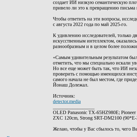
создает ИИ низкую семантическую пло
привело ли это к превращению письма 
Чтобы ответить на эти вопросы, исследо
с августа 2022 года по май 2025-го.
К удивлению исследователей, только д
искусственным интеллектом, оказались
разнообразным и в целом более положи
«Самым удивительным результатом было
отметить, что мы специально искали у
Но все еще может быть так, что ИИ не
проверить с помощью имеющихся инстр
самого начала не был местом, где прид
Йонаш Долежал.
Источник:
detector.media
_________________
OLED Panasonic TX-65HZ980E; Pioneer
ZXC 120cm, Strong SRT-DM2100 (90*E-30
Желаю, чтобы у Вас сбылось то, чего В