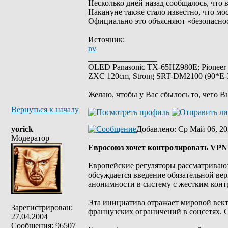
Несколько дней назад сообщалось, что 
Накануне также стало известно, что мо
Официально это объясняют «безопаснос
Источник:
nv
_________________
OLED Panasonic TX-65HZ980E; Pioneer
ZXC 120cm, Strong SRT-DM2100 (90*E-30
Желаю, чтобы у Вас сбылось то, чего В
Вернуться к началу
yorick
Добавлено
: Ср Май 06, 20
Модератор
Евросоюз хочет контролировать VPN
Европейские регуляторы рассматривают
обсуждается введение обязательной ве
анонимности в систему с жестким конт
Эта инициатива отражает мировой вект
Зарегистрирован:
французских ограничений в соцсетях. 
27.04.2004
Сообщения: 96507