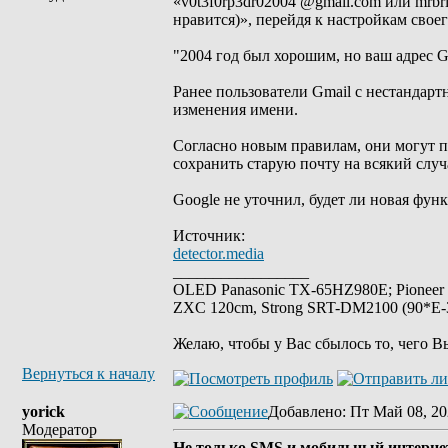
«v0t3f0rp3dr02004 @gmail.com или mrbr
нравится)», перейдя к настройкам своег
"2004 год был хорошим, но ваш адрес Gm
Ранее пользователи Gmail с нестандар
изменения имени.
Согласно новым правилам, они могут п
сохранить старую почту на всякий случ
Google не уточнил, будет ли новая фун
Источник:
detector.media
_________________
OLED Panasonic TX-65HZ980E; Pioneer
ZXC 120cm, Strong SRT-DM2100 (90*E-30
Желаю, чтобы у Вас сбылось то, чего В
Вернуться к началу
yorick
Добавлено
: Пт Май 08, 20
Модератор
Не только SMS и мобильный интернет