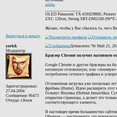
afisha
_________________
OLED Panasonic TX-65HZ980E; Pioneer
ZXC 120cm, Strong SRT-DM2100 (90*E-30
Желаю, чтобы у Вас сбылось то, чего В
Вернуться к началу
yorick
Добавлено
: Чт Май 21, 20
Модератор
Браузер Chrome получит нативную от
Google Chrome и другие браузеры на баз
нативную отложенную, или «ленивую» за
потребление сетевого трафика и ускори
Отложенная загрузка уже несколько лет
Зарегистрирован:
фреймы (iframe). Идею расширить это
27.04.2004
Гельмут Янушка (Helmut Januschka). Сут
Сообщения: 96473
открытия страницы, а делает это тольк
Откуда: г.Киев
соответствующего элемента.
В настоящее время большинство сайтов ре
Observer — инструмента, отслеживающе