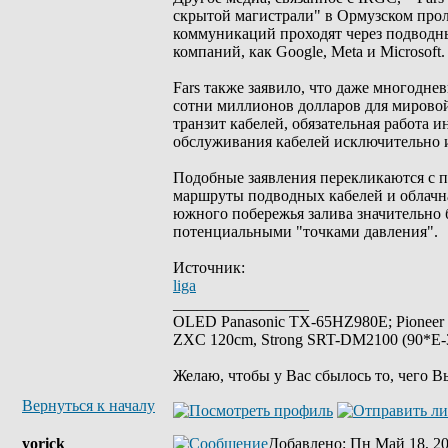
скрытой магистрали" в Ормузском прол
коммуникаций проходят через подводны
компаний, как Google, Meta и Microsoft.
Fars также заявило, что даже многодне
сотни миллионов долларов для мировой
транзит кабелей, обязательная работа 
обслуживания кабелей исключительно 
Подобные заявления перекликаются с п
маршруты подводных кабелей и облачна
южного побережья залива значительно б
потенциальными "точками давления".
Источник:
liga
_________________
OLED Panasonic TX-65HZ980E; Pioneer
ZXC 120cm, Strong SRT-DM2100 (90*E-30
Желаю, чтобы у Вас сбылось то, чего В
Вернуться к началу
yorick
Добавлено
: Пн Май 18, 2