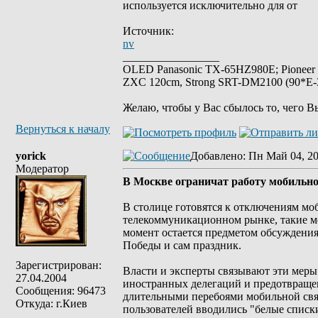
используется исключительно для от
Источник:
nv
_________________
OLED Panasonic TX-65HZ980E; Pioneer
ZXC 120cm, Strong SRT-DM2100 (90*E-30
Желаю, чтобы у Вас сбылось то, чего В
Вернуться к началу
yorick
Добавлено
: Пн Май 04, 2
Модератор
В Москве ограничат работу мобильно
В столице готовятся к отключениям моб
телекоммуникационном рынке, такие м
момент остается предметом обсуждения
Победы и сам праздник.
Зарегистрирован:
Власти и эксперты связывают эти меры
27.04.2004
иностранных делегаций и предотвращен
Сообщения: 96473
длительными перебоями мобильной связи
Откуда: г.Киев
пользователей вводились "белые списк