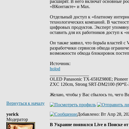
расширят. В него включат основные ро
«ВКонтакте» и Max.
Отдельный доступ к «блатному интерне
технологических компаний. В частности
цифровых продуктов. Эксперт упомянул
оставить для их работников доступ к «
Он также заявил, что борьба властей с
разработчики сервисов обхода огранич
возможности обхода блокировок посте
Источник:
holod
_________________
OLED Panasonic TX-65HZ980E; Pioneer
ZXC 120cm, Strong SRT-DM2100 (90*E-30
Желаю, чтобы у Вас сбылось то, чего В
Вернуться к началу
yorick
Добавлено
: Вт Апр 28, 20
Модератор
В Украине появился Live в Поиске от 