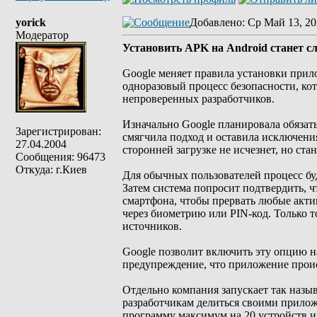
yorick
Добавлено
: Ср Май 13, 20
Модератор
Установить APK на Android станет сл
Google меняет правила установки прил
одноразовый процесс безопасности, ко
непроверенных разработчиков.
Изначально Google планировала обязат
Зарегистрирован:
смягчила подход и оставила исключени
27.04.2004
сторонней загрузке не исчезнет, но ста
Сообщения: 96473
Откуда: г.Киев
Для обычных пользователей процесс бу
Затем система попросит подтвердить, ч
смартфона, чтобы прервать любые акти
через биометрию или PIN-код. Только 
источников.
Google позволит включить эту опцию на
предупреждение, что приложение проис
Отдельно компания запускает так назы
разработчикам делиться своими прилож
программу максимум на 20 устройств и