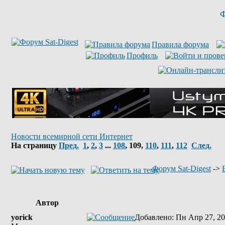
Ф
Правила форума
Профиль
Новости всемирной сети Интернет
На страницу
Пред.
1
,
2
,
3
...
108
,
109
,
110
,
111
,
112
След.
Форум Sat-Digest
->
Автор
yorick
Добавлено
: Пн Апр 27, 20