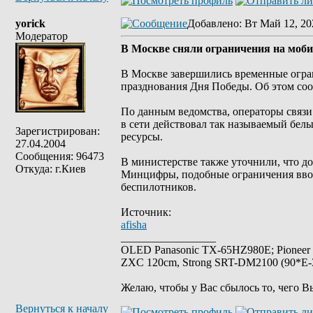
yorick
Добавлено
: Вт Май 12, 20
Модератор
В Москве сняли ограничения на моб
В Москве завершились временные огра
празднования Дня Победы. Об этом с
По данным ведомства, операторы связ
в сети действовал так называемый белы
Зарегистрирован:
ресурсы.
27.04.2004
Сообщения: 96473
В министерстве также уточнили, что д
Откуда: г.Киев
Минцифры, подобные ограничения вводя
беспилотников.
Источник:
afisha
_________________
OLED Panasonic TX-65HZ980E; Pioneer
ZXC 120cm, Strong SRT-DM2100 (90*E-30
Желаю, чтобы у Вас сбылось то, чего В
Вернуться к началу