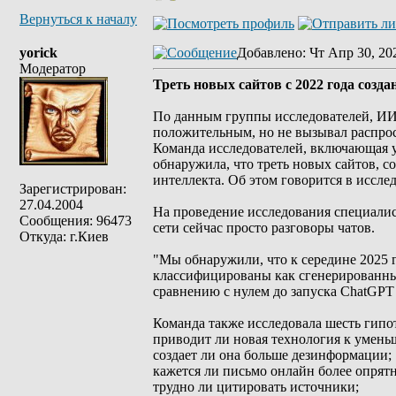
Вернуться к началу
yorick
Добавлено
: Чт Апр 30, 20
Модератор
Треть новых сайтов с 2022 года созд
По данным группы исследователей, ИИ 
положительным, но не вызывал распрос
Команда исследователей, включающая уч
обнаружила, что треть новых сайтов, с
интеллекта. Об этом говорится в исследо
Зарегистрирован:
27.04.2004
На проведение исследования специалис
Сообщения: 96473
сети сейчас просто разговоры чатов.
Откуда: г.Киев
"Мы обнаружили, что к середине 2025
классифицированы как сгенерированны
сравнению с нулем до запуска ChatGPT 
Команда также исследовала шесть гипо
приводит ли новая технология к умень
создает ли она больше дезинформации;
кажется ли письмо онлайн более опря
трудно ли цитировать источники;