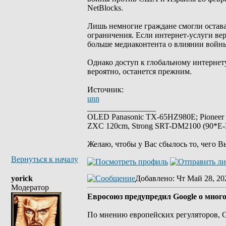
NetBlocks.
Лишь немногие граждане смогли остава
ограничения. Если интернет-услуги вер
больше медиаконтента о влиянии войн
Однако доступ к глобальному интернету
вероятно, останется прежним.
Источник:
unn
_________________
OLED Panasonic TX-65HZ980E; Pioneer
ZXC 120cm, Strong SRT-DM2100 (90*E-30
Желаю, чтобы у Вас сбылось то, чего В
Вернуться к началу
yorick
Добавлено
: Чт Май 28, 20
Модератор
Евросоюз предупредил Google о мно
По мнению европейских регуляторов, G