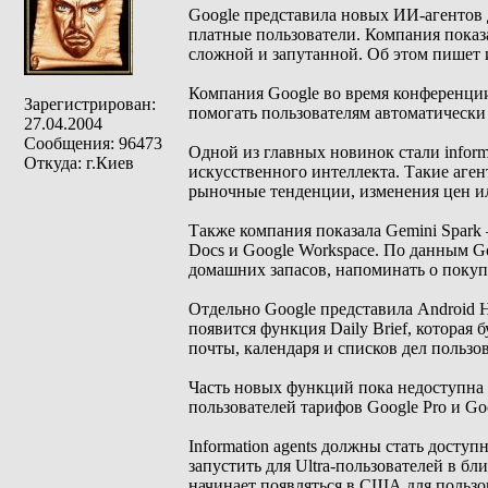
Google представила новых ИИ-агентов 
платные пользователи. Компания показа
сложной и запутанной. Об этом пишет 
Компания Google во время конференции
Зарегистрирован:
помогать пользователям автоматически
27.04.2004
Сообщения: 96473
Одной из главных новинок стали inform
Откуда: г.Киев
искусственного интеллекта. Такие аге
рыночные тенденции, изменения цен и
Также компания показала Gemini Spark
Docs и Google Workspace. По данным Go
домашних запасов, напоминать о покуп
Отдельно Google представила Android 
появится функция Daily Brief, которая
почты, календаря и списков дел пользов
Часть новых функций пока недоступна 
пользователей тарифов Google Pro и Goo
Information agents должны стать досту
запустить для Ultra-пользователей в бли
начинает появляться в США для пользова