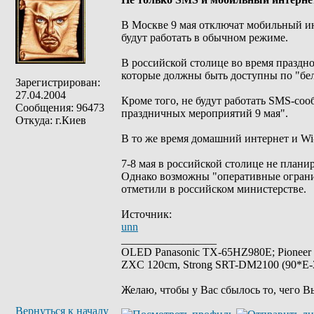
В Москве 9 мая отключат мобильный ин
будут работать в обычном режиме.
В российской столице во время праздн
которые должны быть доступны по "бел
Зарегистрирован:
27.04.2004
Кроме того, не будут работать SMS-со
Сообщения: 96473
праздничных мероприятий 9 мая".
Откуда: г.Киев
В то же время домашний интернет и Wi-
7-8 мая в российской столице не плани
Однако возможны "оперативные огранич
отметили в российском министерстве.
Источник:
unn
_________________
OLED Panasonic TX-65HZ980E; Pioneer
ZXC 120cm, Strong SRT-DM2100 (90*E-30
Желаю, чтобы у Вас сбылось то, чего В
Вернуться к началу