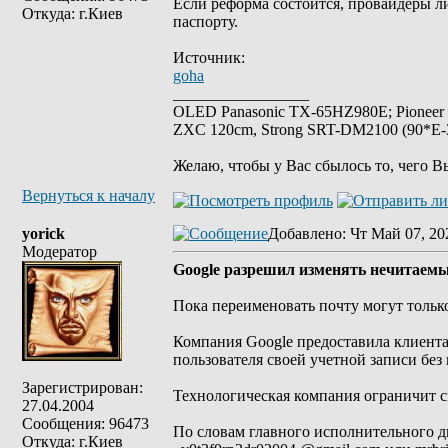
Если реформа состоится, провайдеры ли
Откуда: г.Киев
паспорту.
Источник:
goha
_________________
OLED Panasonic TX-65HZ980E; Pioneer
ZXC 120cm, Strong SRT-DM2100 (90*E-30
Желаю, чтобы у Вас сбылось то, чего В
Вернуться к началу
yorick
Добавлено
: Чт Май 07, 20
Модератор
Google разрешил изменять нечитаемые
Пока переименовать почту могут толь
Компания Google предоставила клиент
пользователя своей учетной записи без 
Зарегистрирован:
Технологическая компания ограничит с
27.04.2004
Сообщения: 96473
По словам главного исполнительного д
Откуда: г.Киев