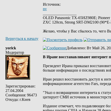
Источник:
nv
_________________
OLED Panasonic TX-65HZ980E; Pioneer
ZXC 120cm, Strong SRT-DM2100 (90*E-30
Желаю, чтобы у Вас сбылось то, чего В
Вернуться к началу
yorick
Добавлено
: Вт Май 26, 20
Модератор
В Иране восстанавливают интернет п
Президент Ирана приказал восстановить
больше информации о последствиях вой
Иран решил восстановить доступ к инте
информационное агентство Fars, переда
Зарегистрирован:
27.04.2004
"Указ о возвращении интернета к стату
Сообщения: 96473
цитирует СМИ источник в министерств
Откуда: г.Киев
Издание отмечает, что подавляющее бо
войны против США и Израиля 28 феврал