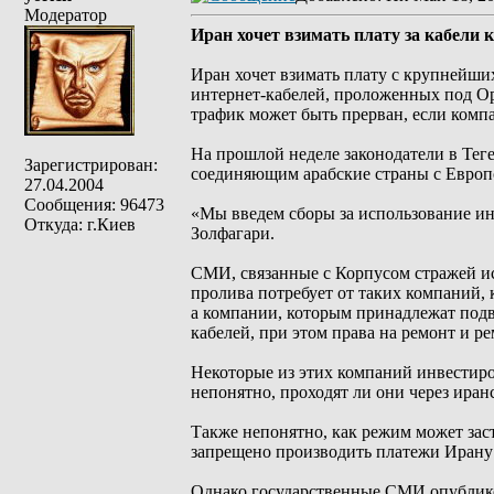
Модератор
Иран хочет взимать плату за кабели
Иран хочет взимать плату с крупнейш
интернет-кабелей, проложенных под О
трафик может быть прерван, если комп
На прошлой неделе законодатели в Тег
Зарегистрирован:
соединяющим арабские страны с Европ
27.04.2004
Сообщения: 96473
«Мы введем сборы за использование ин
Откуда: г.Киев
Золфагари.
СМИ, связанные с Корпусом стражей ис
пролива потребует от таких компаний, 
а компании, которым принадлежат под
кабелей, при этом права на ремонт и ре
Некоторые из этих компаний инвестиро
непонятно, проходят ли они через иран
Также непонятно, как режим может зас
запрещено производить платежи Ирану
Однако государственные СМИ опублико