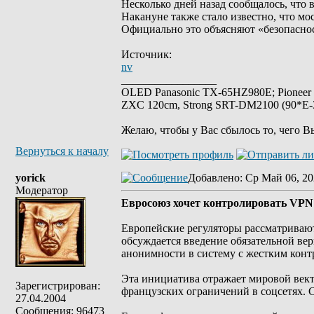
Несколько дней назад сообщалось, что 
Накануне также стало известно, что мо
Официально это объясняют «безопаснос
Источник:
nv
_________________
OLED Panasonic TX-65HZ980E; Pioneer
ZXC 120cm, Strong SRT-DM2100 (90*E-30
Желаю, чтобы у Вас сбылось то, чего В
Вернуться к началу
yorick
Добавлено
: Ср Май 06, 20
Модератор
Евросоюз хочет контролировать VPN
Европейские регуляторы рассматривают
обсуждается введение обязательной ве
анонимности в систему с жестким конт
Эта инициатива отражает мировой вект
Зарегистрирован:
французских ограничений в соцсетях. 
27.04.2004
Сообщения: 96473