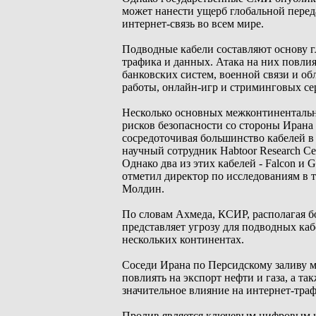
может нанести ущерб глобальной перед
интернет-связь во всем мире.
Подводные кабели составляют основу г
трафика и данных. Атака на них повлияе
банковских систем, военной связи и о
работы, онлайн-игр и стриминговых се
Несколько основных межконтинентальн
рисков безопасности со стороны Ирана
сосредоточивая большинство кабелей в
научный сотрудник Habtoor Research C
Однако два из этих кабелей - Falcon и G
отметил директор по исследованиям в
Молдин.
По словам Ахмеда, КСИР, располагая 
представляет угрозу для подводных ка
нескольких континентах.
Соседи Ирана по Персидскому заливу м
повлиять на экспорт нефти и газа, а т
значительное влияние на интернет-тра
Пролив является ключевым цифровым к