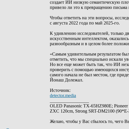
создает ИИ низкую семантическую пло
привело ли это к превращению письма 
Чтобы ответить на эти вопросы, исследо
с августа 2022 года по май 2025-го.
К удивлению исследователей, только д
искусственным интеллектом, оказались
разнообразным и в целом более положи
«Самым удивительным результатом было
отметить, что мы специально искали у
Но все еще может быть так, что ИИ не
проверить с помощью имеющихся инстр
самого начала не был местом, где прид
Йонаш Долежал.
Источник:
detector.media
_________________
OLED Panasonic TX-65HZ980E; Pioneer
ZXC 120cm, Strong SRT-DM2100 (90*E-30
Желаю, чтобы у Вас сбылось то, чего В