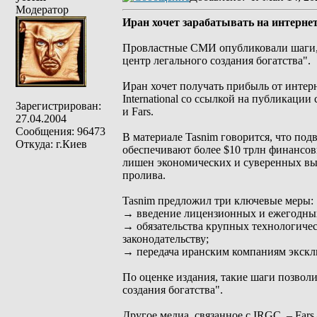
Модератор
Иран хочет зарабатывать на интерне
Провластные СМИ опубликовали шаги, 
центр легального создания богатства".
Иран хочет получать прибыль от интер
International со ссылкой на публикаци
Зарегистрирован:
и Fars.
27.04.2004
Сообщения: 96473
В материале Tasnim говорится, что под
Откуда: г.Киев
обеспечивают более $10 трлн финансов
лишен экономических и суверенных выг
пролива.
Tasnim предложил три ключевые меры:
→ введение лицензионных и ежегодных
→ обязательства крупных технологическ
законодательству;
→ передача иранским компаниям экскл
По оценке издания, такие шаги позвол
создания богатства".
Другое медиа, связанное с IRGC, – Far