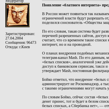
Модератор
Появление «блатного интернета» пре
В России может появиться так называем
ограничений власти будут разрешать о
поделился сооснователь «Общества защ
По его словам, такая система будет ра
Зарегистрирован:
перечней разрешенных сайтов, доступ 
27.04.2004
считает, что со временем такие списки
Сообщения: 96473
интернет, но и на проводной.
Откуда: г.Киев
О планах внедрения подобных механизм
телеграм-канал Mash. По его данным, 
«белых списков», аналогичной уже дей
доступ к банковским сервисам, такси и
утверждает Mash, постоянная фильтрац
Бойко отметил, что внедрение «белых с
администрирует не Роскомнадзор, а ты
с такими ограничениями могут начать 
По словам Бойко, сейчас состав «белых
денег принес, тот и будет в белом спи
белых списках, а Сбербанка нет», — от