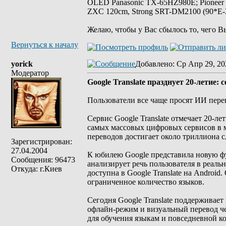
OLED Panasonic TX-65HZ980E; Pioneer
ZXC 120cm, Strong SRT-DM2100 (90*E-30
Желаю, чтобы у Вас сбылось то, чего В
Вернуться к началу
yorick
Добавлено
: Ср Апр 29, 20
Модератор
Google Translate празднует 20-летие
Пользователи все чаще просят ИИ пере
Сервис Google Translate отмечает 20-ле
самых массовых цифровых сервисов в м
переводов достигает около триллиона с
Зарегистрирован:
27.04.2004
К юбилею Google представила новую ф
Сообщения: 96473
анализирует речь пользователя в реал
Откуда: г.Киев
доступна в Google Translate на Androi
ограниченное количество языков.
Сегодня Google Translate поддерживает
офлайн-режим и визуальный перевод чер
для обучения языкам и повседневной к