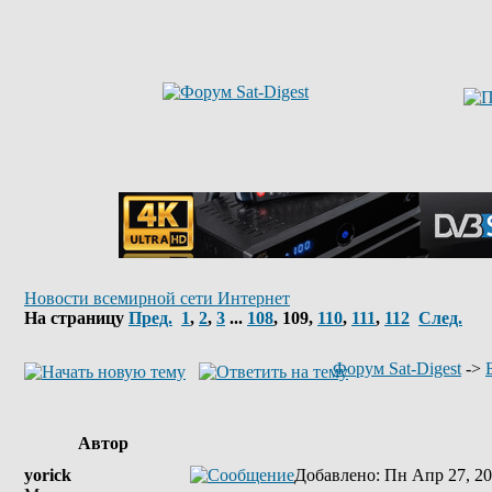
Новости всемирной сети Интернет
На страницу
Пред.
1
,
2
,
3
...
108
,
109
,
110
,
111
,
112
След.
Форум Sat-Digest
->
Автор
yorick
Добавлено
: Пн Апр 27, 20