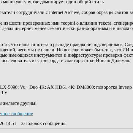
в монокультуру, где доминирует один общий стиль.
ватели сотрудничали с Internet Archive, собрав образцы сайтов за
ве из шести проверенных ими теорий о влиянии текста, сгенери
делал интернет менее семантически разнообразным и в целом б
 то, что наша гипотеза о распаде правды не подтвердилась. Сле
дений, чего мы не нашли. Но все еще может быть так, что ИИ 
ью имеющихся инструментов и инфраструктуры проверки фактов
 исследователь из Стэнфорда и соавтор статьи Йонаш Долежал.
 LX-5090; Vu+ Duo 4K; AX HD61 4K; DM8000; поворотка Inverto
y TV
ы желаете другим!
26 14:51
Заголовок сообщения
: