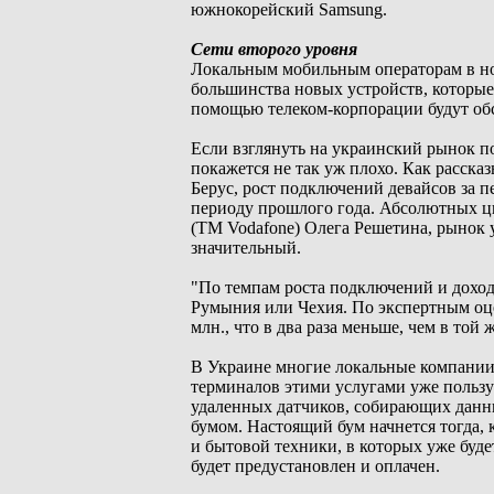
южнокорейский Samsung.
Сети второго уровня
Локальным мобильным операторам в но
большинства новых устройств, которые 
помощью телеком-корпорации будут о
Если взглянуть на украинский рынок п
покажется не так уж плохо. Как расск
Берус, рост подключений девайсов за 
периоду прошлого года. Абсолютных ц
(ТМ Vodafone) Олега Решетина, рынок 
значительный.
"По темпам роста подключений и доходо
Румыния или Чехия. По экспертным оцен
млн., что в два раза меньше, чем в той 
В Украине многие локальные компании 
терминалов этими услугами уже пользу
удаленных датчиков, собирающих данны
бумом. Настоящий бум начнется тогда,
и бытовой техники, в которых уже буде
будет предустановлен и оплачен.