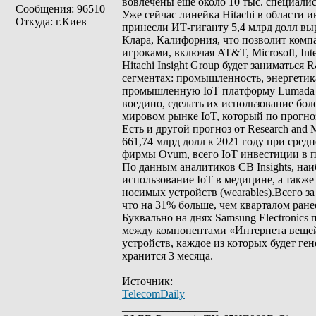
вовлечены еще около 10 тыс. специалис
Сообщения: 96510
Уже сейчас линейка Hitachi в области 
Откуда: г.Киев
принесли ИТ-гиганту 5,4 млрд долл выр
Клара, Калифорния, что позволит комп
игроками, включая AT&T, Microsoft, Inte
Hitachi Insight Group будет заниматьс
сегментах: промышленность, энергетика
промышленную IoT платформу Lumada I
воедино, сделать их использование бол
мировом рынке IoT, который по прогноз
Есть и другой прогноз от Research and
661,74 млрд долл к 2021 году при сре
фирмы Ovum, всего IoT инвестиции в пе
По данным аналитиков CB Insights, н
использование IoT в медицине, а также
носимых устройств (wearables).Всего з
что на 31% больше, чем кварталом ранее
Буквально на днях Samsung Electronic
между компонентами «Интернета вещей»
устройств, каждое из которых будет ге
хранится 3 месяца.
Источник:
TelecomDaily
_________________