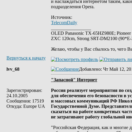
и наслаждаться интернетом таким, каки
подразделения Opera.
Источник:
TelecomDaily
_________________
OLED Panasonic TX-65HZ980E; Pioneer
ZXC 120cm, Strong SRT-DM2100 (90*E-30
Желаю, чтобы у Вас сбылось то, чего В
Вернуться к началу
lvv_68
Добавлено
: Чт Май 12, 20
"Запасной" Интернет
Зарегистрирован:
Россия реализует мероприятия по с
24.10.2005
для обеспечения его безопасности в 
Сообщения: 17519
и массовых коммуникаций РФ Никола
Откуда: Europe UA
Государственной Думе. Представители
сказаться на работе конкретных час
не затрагивают работу глобальной и
"Российская Федерация, как и многие д