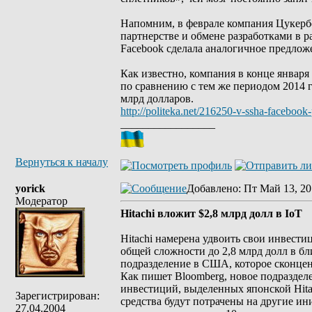
Напомним, в феврале компания Цукерб
партнерстве и обмене разработками в 
Facebook сделала аналогичное предлож
Как известно, компания в конце января
по сравнению с тем же периодом 2014 г
млрд долларов.
http://politeka.net/216250-v-ssha-facebook-
_________________
Вернуться к началу
yorick
Добавлено
: Пт Май 13, 20
Модератор
Hitachi вложит $2,8 млрд долл в IoT
Hitachi намерена удвоить свои инвестици
общей сложности до 2,8 млрд долл в бл
подразделение в США, которое сконце
Как пишет Bloomberg, новое подразделе
инвестиций, выделенных японской Hitac
Зарегистрирован:
средства будут потрачены на другие ин
27.04.2004