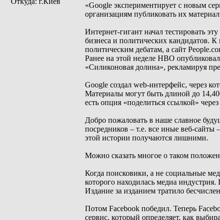
Откуда: г.Киев
«Google экспериментирует с новым сер
организациям публиковать их материалы
Интернет-гигант начал тестировать эту
бизнеса и политических кандидатов. К 
политическим дебатам, а сайт People.c
Ранее на этой неделе HBO опубликовал
«Силиконовая долина», рекламируя прем
Google создал web-интерфейс, через ко
Материалы могут быть длиной до 14,40
есть опция «поделиться ссылкой» через 
Добро пожаловать в наше славное будущ
посредников – т.е. все иные веб-сайты 
этой истории получаются лишними.
Можно сказать многое о таком положени
Когда поисковики, а не социальные мед
которого находилась медиа индустрия. 
Издание за изданием тратило бесчислен
Потом Facebook победил. Теперь Faceboo
сервис, который определяет, как выбир