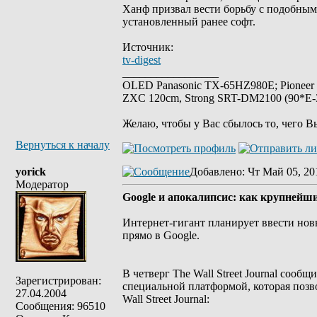
Ханф призвал вести борьбу с подобным
установленный ранее софт.
Источник:
tv-digest
_________________
OLED Panasonic TX-65HZ980E; Pioneer
ZXC 120cm, Strong SRT-DM2100 (90*E-30
Желаю, чтобы у Вас сбылось то, чего В
Вернуться к началу
yorick
Добавлено
: Чт Май 05, 20
Модератор
Google и апокалипсис: как крупнейш
Интернет-гигант планирует ввести нов
прямо в Google.
В четверг The Wall Street Journal сооб
Зарегистрирован:
специальной платформой, которая позв
27.04.2004
Wall Street Journal:
Сообщения: 96510