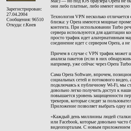
Mac) — но под iOS браузера Opera не 
они либо платные, либо имеют низкую 
Зарегистрирован:
27.04.2004
Технология VPN несколько отличается о
Сообщения: 96510
близка: у Opera имеются мощные проме
Откуда: г.Киев
контента. При использовании Turbo реч
сервера используются для адаптации ко
просто трафик идет альтернативным ма
соединение идет с сервером Opera, а н
Причем в случае с VPN трафик может 
анализа пакетов (если в них обнаружив
например, уже сейчас через Opera Turbo
Сама Opera Software, впрочем, позицио
социальных сетей и потокового видео, 
подключаясь к публичному Wi-Fi, мы 
довольно легко получить доступ к на
повышается уровень защищенности пер
трекеров, которые следят за пользоват
Приложение позволяет выбрать одну и
«Каждый день миллионы людей сталкиваю
или Facebook, которые довольно часто 
видеопорталам. С новым приложением 