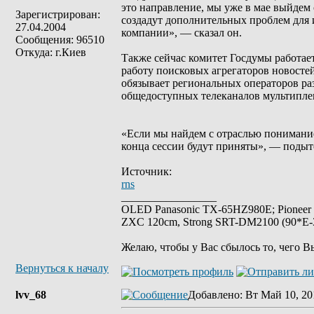
это направление, мы уже в мае выйдем 
Зарегистрирован:
создадут дополнительных проблем для 
27.04.2004
компании», — сказал он.
Сообщения: 96510
Откуда: г.Киев
Также сейчас комитет Госдумы работае
работу поисковых агрегаторов новостей
обязывает региональных операторов ра
общедоступных телеканалов мультипле
«Если мы найдем с отраслью понимание 
конца сессии будут приняты», — поды
Источник:
rns
_________________
OLED Panasonic TX-65HZ980E; Pioneer
ZXC 120cm, Strong SRT-DM2100 (90*E-30
Желаю, чтобы у Вас сбылось то, чего В
Вернуться к началу
lvv_68
Добавлено
: Вт Май 10, 20