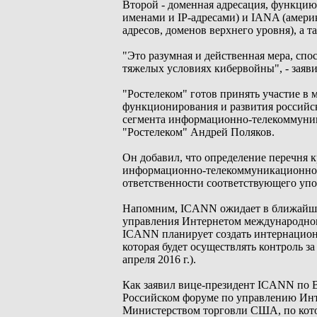
Второй - доменная адресация, функц
именами и IP-адресами) и IANA (амери
адресов, доменов верхнего уровня), а т
"Это разумная и действенная мера, спо
тяжелых условиях кибервойны", - заяв
"Ростелеком" готов принять участие в 
функционирования и развития российс
сегмента информационно-телекоммуник
"Ростелеком" Андрей Поляков.
Он добавил, что определение перечня 
информационно-телекоммуникационной 
ответственности соответствующего уп
Напомним, ICANN ожидает в ближайшие
управления Интернетом международном
ICANN планирует создать интернационал
которая будет осуществлять контроль за
апреля 2016 г.).
Как заявил вице-президент ICANN по 
Российском форуме по управлению Инте
Министерством торговли США, по кото