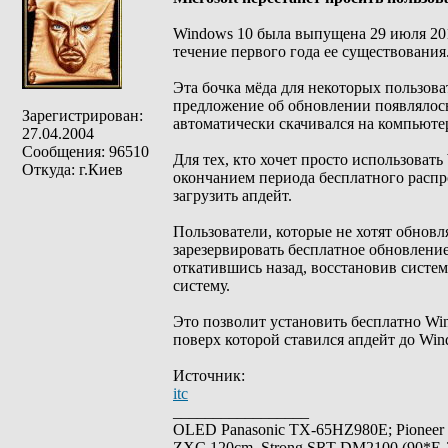
Windows 10 была выпущена 29 июля 2015
течение первого года ее существования
Эта бочка мёда для некоторых пользова
предложение об обновлении появлялось 
Зарегистрирован:
автоматически скачивался на компьюте
27.04.2004
Сообщения: 96510
Для тех, кто хочет просто использовать
Откуда: г.Киев
окончанием периода бесплатного распр
загрузить апдейт.
Пользователи, которые не хотят обновл
зарезервировать бесплатное обновление
откатившись назад, восстановив систе
систему.
Это позволит установить бесплатно Win
поверх которой ставился апдейт до Win
Источник:
itc
_________________
OLED Panasonic TX-65HZ980E; Pioneer
ZXC 120cm, Strong SRT-DM2100 (90*E-30