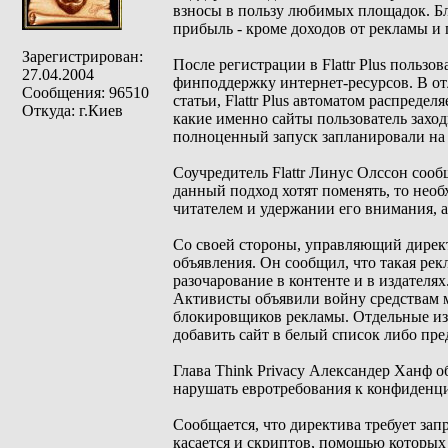
взносы в пользу любимых площадок. Б
прибыль - кроме доходов от рекламы и 
Зарегистрирован:
После регистрации в Flattr Plus польз
27.04.2004
финподдержку интернет-ресурсов. В от
Сообщения: 96510
статьи, Flattr Plus автоматом распреде
Откуда: г.Киев
какие именно сайты пользователь заход
полноценный запуск запланировали на л
Соучредитель Flattr Линус Олссон сооб
данный подход хотят поменять, то нео
читателем и удержании его внимания, а
Со своей стороны, управляющий дирек
объявления. Он сообщил, что такая ре
разочарование в контенте и в издателях
Активисты объявили войну средствам 
блокировщиков рекламы. Отдельные из
добавить сайт в белый список либо пре
Глава Think Privacy Александер Ханф о
нарушать евротребования к конфиденц
Сообщается, что директива требует зап
касается и скриптов, помощью которых 