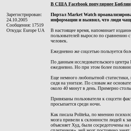
В США Facebook популярнее Библии
Зарегистрирован:
Портал Market Watch проанализировал
24.10.2005
информации и выявил, что люди чаще
Сообщения: 17519
Откуда: Europe UA
В настоящее время, напоминает издание
пользователей выросло по сравнению с 
человек.
Ежедневно же соцсетью пользуется боле
По данным исследовательского центра 
ежедневно. Но при этом более половины
Еще немного любопытной статистики, 
сидя на унитазе. По словам же основат
около 40 минут в день. Примерно столь
Привязаны пользователи к соцсети факт
просыпается среди ночи.
Как писала Politeka, по мнению психол
мозга привели к склонности людей к за
объясняет Худ, были сосредоточены на 
сплетников», чей мозг постоянно заня