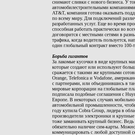
снимают сливки с нового бизнеса. У то
автомобилестроительными компаниями (в
AT&T, компания готова оказывать подд
по всему миру. Для подключений разли
разработанных услуг. Еще во время про
способная работать практически во всех
договорится с местными сетями в разны
трафика, когда водитель пользуется, 
один глобальный контракт вместо 100-т
Борьба гигантов
За лакомые кусочки в виде крупных м
которые создают или используют больш
сражается с такими же крупными сотов
Orange, Telefonica и Vodafone, американ
с партнерами, или объединившись в тан
мировые корпорации на глобальные пла
подписала подобные соглашения с Huyn
Европе. В некоторых случаях мобильно
автомобильной промышленности, чтобы 
году купила Cobra Group, лидера в об
производители электроники и крупные 
тоже заманивать крупный бизнес. Ведь
обязательно наличие сим-карты. Можно
коммуницировать с любой доступной с