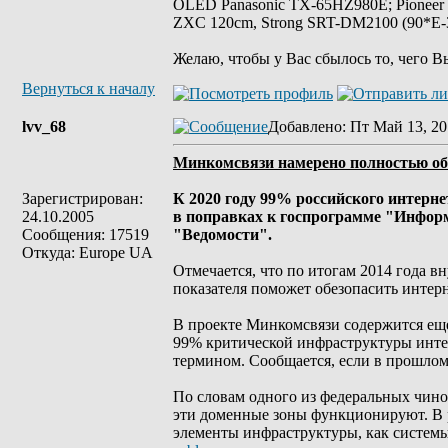
OLED Panasonic TX-65HZ980E; Pioneer
ZXC 120cm, Strong SRT-DM2100 (90*E-30
Желаю, чтобы у Вас сбылось то, чего В
Вернуться к началу
lvv_68
Добавлено
: Пт Май 13, 20
Минкомсвязи намерено полностью обо
Зарегистрирован:
К 2020 году 99% российского интерн
24.10.2005
в поправках к госпрограмме "Инфор
Сообщения: 17519
"Ведомости".
Откуда: Europe UA
Отмечается, что по итогам 2014 года в
показателя поможет обезопасить интерн
В проекте Минкомсвязи содержится еще
99% критической инфраструктуры интер
термином. Сообщается, если в прошлом 
По словам одного из федеральных чинов
эти доменные зоны функционируют. В 
элементы инфраструктуры, как системы 