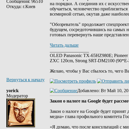
Сообщения: 96510
на порядки. А соединив их с искусстве
Откуда: г.Киев
обучаеться, человечество приблизиться
всемирной сетью, окутав даже наиболе
"Обозреватель" продолжает спецпроект 
будущем, сосредоточившись на самых н
готовых перевернуть наше представление
Читать дальше
_________________
OLED Panasonic TX-65HZ980E; Pioneer
ZXC 120cm, Strong SRT-DM2100 (90*E-30
Желаю, чтобы у Вас сбылось то, чего В
Вернуться к началу
yorick
Добавлено
: Вт Май 10, 20
Модератор
Закон о налоге на Google будет расс
Закон о налоге на Google будет принят
медиа» глава профильного комитета Г
«Я думаю, что после консультаций с м