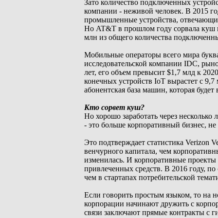
Зато количество подключенных устройс
компании - неживой человек. В 2015 г
промышленные устройства, отвечающие,
Но AT&T в прошлом году сорвала куш н
млн из общего количества подключенны
Мобильные операторы всего мира буква
исследовательской компании IDC, рынок
лет, его объем превысит $1,7 млд к 202
конечных устройств IoT вырастет с 9,7 
абонентская база машин, которая будет
Кто сорвет куш?
Но хорошо заработать через несколько л
- это больше корпоративный бизнес, н
Это подтверждает статистика Verizon V
венчурного капитала, чем корпоративны
изменилась. И корпоративные проекты 
привлеченных средств. В 2016 году, по 
чем в стартапах потребительской темат
Если говорить простым языком, то на
корпорации начинают дружить с корпо
связи заключают прямые контракты с г