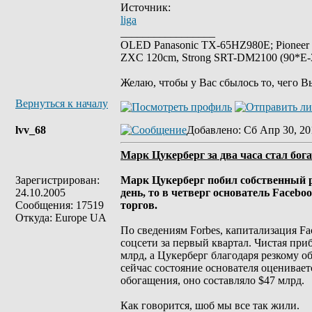
Источник:
liga
_________________
OLED Panasonic TX-65HZ980E; Pioneer
ZXC 120cm, Strong SRT-DM2100 (90*E-30
Желаю, чтобы у Вас сбылось то, чего В
Вернуться к началу
lvv_68
Добавлено
: Сб Апр 30, 20
Марк Цукерберг за два часа стал бога
Зарегистрирован:
Марк Цукерберг побил собственный рек
24.10.2005
день, то в четверг основатель Facebo
Сообщения: 17519
торгов.
Откуда: Europe UA
По сведениям Forbes, капитализация F
соцсети за первый квартал. Чистая пр
млрд, а Цукерберг благодаря резкому о
сейчас состояние основателя оценивается
обогащения, оно составляло $47 млрд.
Как говорится, шоб мы все так жили.