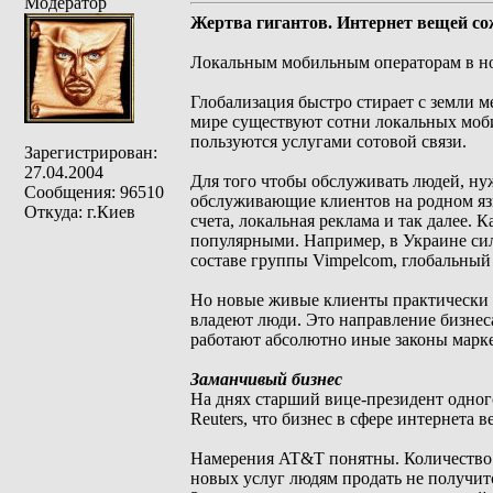
Модератор
Жертва гигантов. Интернет вещей со
Локальным мобильным операторам в но
Глобализация быстро стирает с земли м
мире существуют сотни локальных моби
пользуются услугами сотовой связи.
Зарегистрирован:
27.04.2004
Для того чтобы обслуживать людей, ну
Сообщения: 96510
обслуживающие клиентов на родном язы
Откуда: г.Киев
счета, локальная реклама и так далее. 
популярными. Например, в Украине силь
составе группы Vimpelcom, глобальный 
Но новые живые клиенты практически з
владеют люди. Это направление бизнеса 
работают абсолютно иные законы марк
Заманчивый бизнес
На днях старший вице-президент одн
Reuters, что бизнес в сфере интернета
Намерения AT&T понятны. Количество 
новых услуг людям продать не получитс