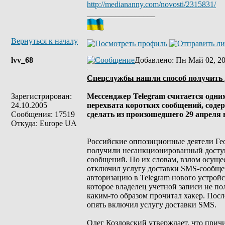
http://mediananny.com/novosti/2315831/
_________________
Вернуться к началу
lvv_68
Добавлено
: Пн Май 02, 20
Спецслужбы нашли способ получить 
Зарегистрирован:
Мессенджер Telegram считается одни
24.10.2005
перехвата коротких сообщений, соде
Сообщения: 17519
сделать из произошедшего 29 апреля
Откуда: Europe UA
Российские оппозиционные деятели Гео
получили несанкционированный доступ 
сообщений. По их словам, взлом осуще
отключил услугу доставки SMS-сообщен
авторизацию в Telegram нового устрой
которое владелец учетной записи не по
каким-то образом прочитал хакер. Пос
опять включил услугу доставки SMS.
Олег Козловский утверждает, что прич