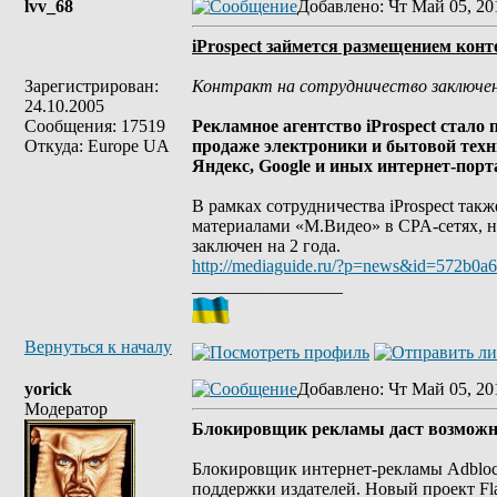
lvv_68
Добавлено
: Чт Май 05, 20
iProspect займется размещением кон
Зарегистрирован:
Контракт на сотрудничество заключен 
24.10.2005
Сообщения: 17519
Рекламное агентство iProspect стало
Откуда: Europe UA
продаже электроники и бытовой техн
Яндекс, Google и иных интернет-порт
В рамках сотрудничества iProspect та
материалами «М.Видео» в CPA-сетях, н
заключен на 2 года.
http://mediaguide.ru/?p=news&id=572b0
_________________
Вернуться к началу
yorick
Добавлено
: Чт Май 05, 20
Модератор
Блокировщик рекламы даст возможно
Блокировщик интернет-рекламы Adblock 
поддержки издателей. Новый проект Flat