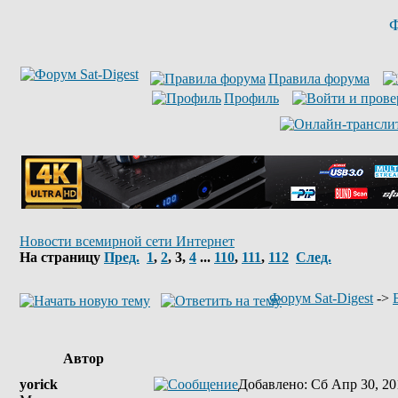
Ф
Правила форума
Профиль
Новости всемирной сети Интернет
На страницу
Пред.
1
,
2
,
3
,
4
...
110
,
111
,
112
След.
Форум Sat-Digest
->
Автор
yorick
Добавлено
: Сб Апр 30, 20