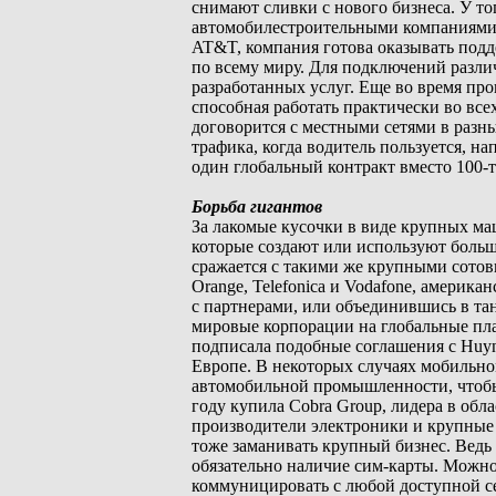
снимают сливки с нового бизнеса. У то
автомобилестроительными компаниями (в
AT&T, компания готова оказывать подд
по всему миру. Для подключений разли
разработанных услуг. Еще во время про
способная работать практически во всех
договорится с местными сетями в разны
трафика, когда водитель пользуется, 
один глобальный контракт вместо 100-т
Борьба гигантов
За лакомые кусочки в виде крупных м
которые создают или используют больш
сражается с такими же крупными сотов
Orange, Telefonica и Vodafone, американ
с партнерами, или объединившись в тан
мировые корпорации на глобальные пла
подписала подобные соглашения с Huyn
Европе. В некоторых случаях мобильно
автомобильной промышленности, чтобы 
году купила Cobra Group, лидера в об
производители электроники и крупные 
тоже заманивать крупный бизнес. Ведь
обязательно наличие сим-карты. Можно
коммуницировать с любой доступной с