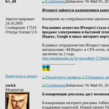
lvv_68
Добавлено
: Чт Май 05, 20
iProspect займется размещением кон
Зарегистрирован:
Контракт на сотрудничество заключен 
24.10.2005
Сообщения: 17519
Рекламное агентство iProspect стало
Откуда: Europe UA
продаже электроники и бытовой техн
Яндекс, Google и иных интернет-порт
В рамках сотрудничества iProspect та
материалами «М.Видео» в CPA-сетях, н
заключен на 2 года.
http://mediaguide.ru/?p=news&id=572b0
_________________
Вернуться к началу
yorick
Добавлено
: Чт Май 05, 20
Модератор
Блокировщик рекламы даст возможно
Блокировщик интернет-рекламы Adblock 
поддержки издателей. Новый проект Flat