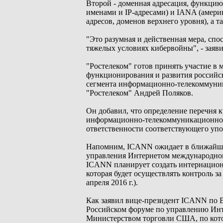
Второй - доменная адресация, функц
именами и IP-адресами) и IANA (амери
адресов, доменов верхнего уровня), а т
"Это разумная и действенная мера, спо
тяжелых условиях кибервойны", - заяв
"Ростелеком" готов принять участие в 
функционирования и развития российс
сегмента информационно-телекоммуник
"Ростелеком" Андрей Поляков.
Он добавил, что определение перечня 
информационно-телекоммуникационной 
ответственности соответствующего уп
Напомним, ICANN ожидает в ближайшие
управления Интернетом международном
ICANN планирует создать интернационал
которая будет осуществлять контроль за
апреля 2016 г.).
Как заявил вице-президент ICANN по 
Российском форуме по управлению Инте
Министерством торговли США, по кото