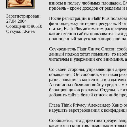
взносы в пользу любимых площадок. Б
прибыль - кроме доходов от рекламы и 
Зарегистрирован:
После регистрации в Flattr Plus польз
27.04.2004
финподдержку интернет-ресурсов. В от
Сообщения: 96510
статьи, Flattr Plus автоматом распреде
Откуда: г.Киев
какие именно сайты пользователь заход
полноценный запуск запланировали на л
Соучредитель Flattr Линус Олссон сооб
данный подход хотят поменять, то нео
читателем и удержании его внимания, а
Со своей стороны, управляющий дирек
объявления. Он сообщил, что такая ре
разочарование в контенте и в издателях
Активисты объявили войну средствам 
блокировщиков рекламы. Отдельные из
добавить сайт в белый список либо пре
Глава Think Privacy Александер Ханф о
нарушать евротребования к конфиденц
Сообщается, что директива требует зап
касается и скриптов, помощью которых 