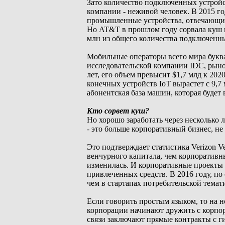
Зато количество подключенных устройс
компании - неживой человек. В 2015 г
промышленные устройства, отвечающие,
Но AT&T в прошлом году сорвала куш н
млн из общего количества подключенны
Мобильные операторы всего мира буква
исследовательской компании IDC, рынок
лет, его объем превысит $1,7 млд к 202
конечных устройств IoT вырастет с 9,7 
абонентская база машин, которая будет
Кто сорвет куш?
Но хорошо заработать через несколько л
- это больше корпоративный бизнес, н
Это подтверждает статистика Verizon V
венчурного капитала, чем корпоративны
изменилась. И корпоративные проекты 
привлеченных средств. В 2016 году, по 
чем в стартапах потребительской темат
Если говорить простым языком, то на
корпорации начинают дружить с корпо
связи заключают прямые контракты с г