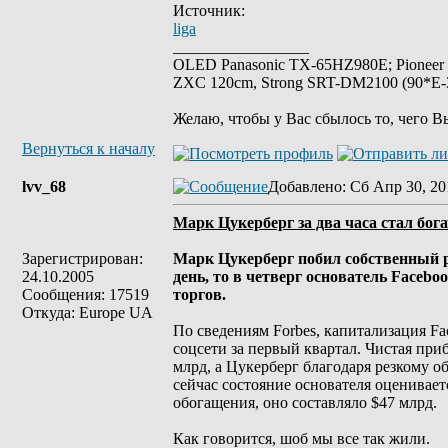
Источник:
liga
_________________
OLED Panasonic TX-65HZ980E; Pioneer
ZXC 120cm, Strong SRT-DM2100 (90*E-30
Желаю, чтобы у Вас сбылось то, чего В
Вернуться к началу
lvv_68
Добавлено
: Сб Апр 30, 20
Марк Цукерберг за два часа стал бога
Зарегистрирован:
Марк Цукерберг побил собственный рек
24.10.2005
день, то в четверг основатель Facebo
Сообщения: 17519
торгов.
Откуда: Europe UA
По сведениям Forbes, капитализация F
соцсети за первый квартал. Чистая пр
млрд, а Цукерберг благодаря резкому о
сейчас состояние основателя оценивается
обогащения, оно составляло $47 млрд.
Как говорится, шоб мы все так жили.