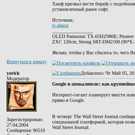
Ханф призвал вести борьбу с подобным
установленный ранее софт.
Источник:
tv-digest
_________________
OLED Panasonic TX-65HZ980E; Pioneer
ZXC 120cm, Strong SRT-DM2100 (90*E-30
Желаю, чтобы у Вас сбылось то, чего В
Вернуться к началу
yorick
Добавлено
: Чт Май 05, 20
Модератор
Google и апокалипсис: как крупнейш
Интернет-гигант планирует ввести нов
прямо в Google.
В четверг The Wall Street Journal сооб
Зарегистрирован:
специальной платформой, которая позв
27.04.2004
Wall Street Journal:
Сообщения: 96510