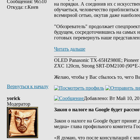
Сообщения: 96510
на порядки. А соединив их с искусстве
Откуда: г.Киев
обучаеться, человечество приблизиться
всемирной сетью, окутав даже наиболе
"Обозреватель" продолжает спецпроект 
будущем, сосредоточившись на самых н
готовых перевернуть наше представление
Читать дальше
_________________
OLED Panasonic TX-65HZ980E; Pioneer
ZXC 120cm, Strong SRT-DM2100 (90*E-30
Желаю, чтобы у Вас сбылось то, чего В
Вернуться к началу
yorick
Добавлено
: Вт Май 10, 20
Модератор
Закон о налоге на Google будет расс
Закон о налоге на Google будет принят
медиа» глава профильного комитета Г
«Я думаю, что после консультаций с м