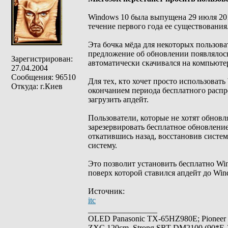
Windows 10 была выпущена 29 июля 2015
течение первого года ее существования
Эта бочка мёда для некоторых пользова
предложение об обновлении появлялось 
Зарегистрирован:
автоматически скачивался на компьюте
27.04.2004
Сообщения: 96510
Для тех, кто хочет просто использовать
Откуда: г.Киев
окончанием периода бесплатного распр
загрузить апдейт.
Пользователи, которые не хотят обновл
зарезервировать бесплатное обновление
откатившись назад, восстановив систе
систему.
Это позволит установить бесплатно Win
поверх которой ставился апдейт до Win
Источник:
itc
_________________
OLED Panasonic TX-65HZ980E; Pioneer
ZXC 120cm, Strong SRT-DM2100 (90*E-30