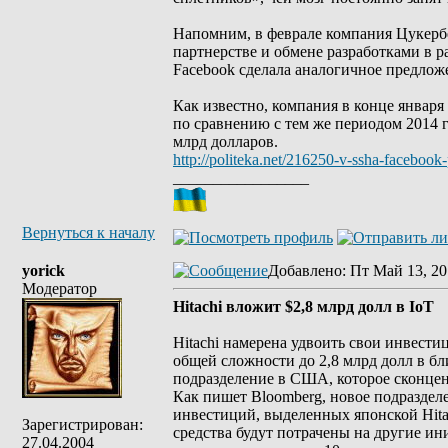
Напомним, в феврале компания Цукерб
партнерстве и обмене разработками в 
Facebook сделала аналогичное предлож
Как известно, компания в конце января
по сравнению с тем же периодом 2014 г
млрд долларов.
http://politeka.net/216250-v-ssha-facebook-
_________________
Вернуться к началу
yorick
Добавлено
: Пт Май 13, 20
Модератор
Hitachi вложит $2,8 млрд долл в IoT
Hitachi намерена удвоить свои инвестици
общей сложности до 2,8 млрд долл в бл
подразделение в США, которое сконце
Как пишет Bloomberg, новое подразделе
инвестиций, выделенных японской Hitac
Зарегистрирован:
средства будут потрачены на другие ин
27.04.2004