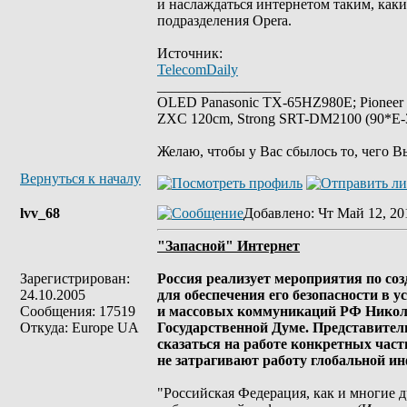
и наслаждаться интернетом таким, каки
подразделения Opera.
Источник:
TelecomDaily
_________________
OLED Panasonic TX-65HZ980E; Pioneer
ZXC 120cm, Strong SRT-DM2100 (90*E-30
Желаю, чтобы у Вас сбылось то, чего В
Вернуться к началу
lvv_68
Добавлено
: Чт Май 12, 20
"Запасной" Интернет
Зарегистрирован:
Россия реализует мероприятия по с
24.10.2005
для обеспечения его безопасности в 
Сообщения: 17519
и массовых коммуникаций РФ Никола
Откуда: Europe UA
Государственной Думе. Представители
сказаться на работе конкретных час
не затрагивают работу глобальной и
"Российская Федерация, как и многие д