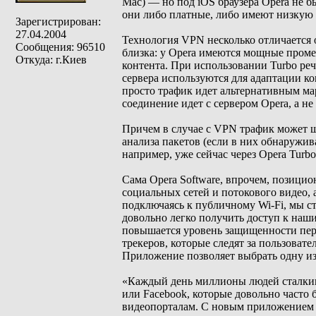
Mac) — но под iOS браузера Opera не 
они либо платные, либо имеют низкую 
Зарегистрирован:
27.04.2004
Технология VPN несколько отличается о
Сообщения: 96510
близка: у Opera имеются мощные проме
Откуда: г.Киев
контента. При использовании Turbo реч
сервера используются для адаптации ко
просто трафик идет альтернативным ма
соединение идет с сервером Opera, а н
Причем в случае с VPN трафик может 
анализа пакетов (если в них обнаружив
например, уже сейчас через Opera Turbo
Сама Opera Software, впрочем, позицио
социальных сетей и потокового видео, 
подключаясь к публичному Wi-Fi, мы 
довольно легко получить доступ к на
повышается уровень защищенности пер
трекеров, которые следят за пользоват
Приложение позволяет выбрать одну и
«Каждый день миллионы людей сталкиваю
или Facebook, которые довольно часто 
видеопорталам. С новым приложением 