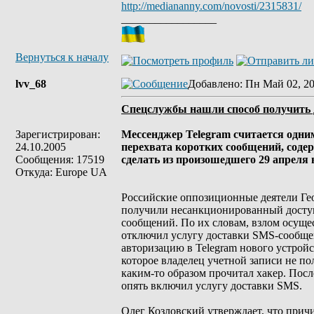
http://mediananny.com/novosti/2315831/
_________________
Вернуться к началу
lvv_68
Добавлено
: Пн Май 02, 20
Спецслужбы нашли способ получить 
Зарегистрирован:
Мессенджер Telegram считается одни
24.10.2005
перехвата коротких сообщений, соде
Сообщения: 17519
сделать из произошедшего 29 апреля
Откуда: Europe UA
Российские оппозиционные деятели Гео
получили несанкционированный доступ 
сообщений. По их словам, взлом осуще
отключил услугу доставки SMS-сообщен
авторизацию в Telegram нового устрой
которое владелец учетной записи не по
каким-то образом прочитал хакер. Пос
опять включил услугу доставки SMS.
Олег Козловский утверждает, что прич