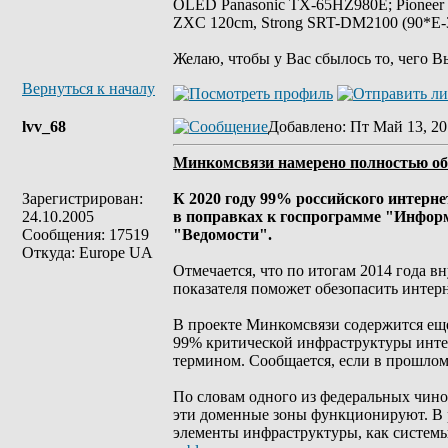
OLED Panasonic TX-65HZ980E; Pioneer
ZXC 120cm, Strong SRT-DM2100 (90*E-30
Желаю, чтобы у Вас сбылось то, чего В
Вернуться к началу
lvv_68
Добавлено
: Пт Май 13, 20
Минкомсвязи намерено полностью обо
Зарегистрирован:
К 2020 году 99% российского интерн
24.10.2005
в поправках к госпрограмме "Инфор
Сообщения: 17519
"Ведомости".
Откуда: Europe UA
Отмечается, что по итогам 2014 года в
показателя поможет обезопасить интерн
В проекте Минкомсвязи содержится еще
99% критической инфраструктуры интер
термином. Сообщается, если в прошлом 
По словам одного из федеральных чинов
эти доменные зоны функционируют. В 
элементы инфраструктуры, как системы 