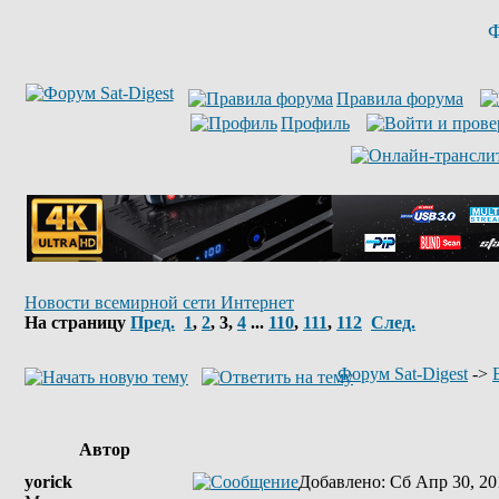
Ф
Правила форума
Профиль
Новости всемирной сети Интернет
На страницу
Пред.
1
,
2
,
3
,
4
...
110
,
111
,
112
След.
Форум Sat-Digest
->
Автор
yorick
Добавлено
: Сб Апр 30, 20