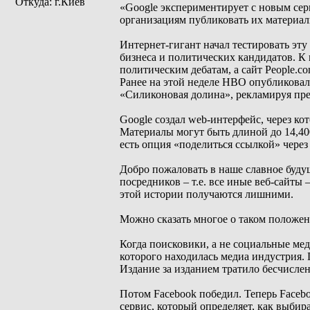
Откуда: г.Киев
«Google экспериментирует с новым сер
организациям публиковать их материалы
Интернет-гигант начал тестировать эту
бизнеса и политических кандидатов. К 
политическим дебатам, а сайт People.c
Ранее на этой неделе HBO опубликовал
«Силиконовая долина», рекламируя прем
Google создал web-интерфейс, через ко
Материалы могут быть длиной до 14,40
есть опция «поделиться ссылкой» через 
Добро пожаловать в наше славное будущ
посредников – т.е. все иные веб-сайты 
этой истории получаются лишними.
Можно сказать многое о таком положени
Когда поисковики, а не социальные мед
которого находилась медиа индустрия. 
Издание за изданием тратило бесчислен
Потом Facebook победил. Теперь Faceboo
сервис, который определяет, как выбир