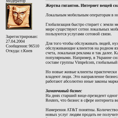
Модератор
Жертва гигантов. Интернет вещей со
Локальным мобильным операторам в но
Глобализация быстро стирает с земли м
мире существуют сотни локальных моби
пользуются услугами сотовой связи.
Зарегистрирован:
27.04.2004
Для того чтобы обслуживать людей, ну
Сообщения: 96510
обслуживающие клиентов на родном язы
Откуда: г.Киев
счета, локальная реклама и так далее. 
популярными. Например, в Украине силь
составе группы Vimpelcom, глобальный 
Но новые живые клиенты практически з
владеют люди. Это направление бизнеса 
работают абсолютно иные законы марк
Заманчивый бизнес
На днях старший вице-президент одн
Reuters, что бизнес в сфере интернета
Намерения AT&T понятны. Количество 
новых услуг людям продать не получитс