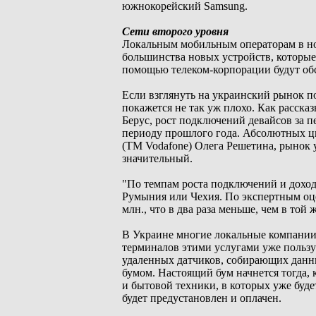
южнокорейский Samsung.
Сети второго уровня
Локальным мобильным операторам в но
большинства новых устройств, которые 
помощью телеком-корпорации будут о
Если взглянуть на украинский рынок п
покажется не так уж плохо. Как расск
Берус, рост подключений девайсов за 
периоду прошлого года. Абсолютных ц
(ТМ Vodafone) Олега Решетина, рынок 
значительный.
"По темпам роста подключений и доходо
Румыния или Чехия. По экспертным оцен
млн., что в два раза меньше, чем в той 
В Украине многие локальные компании 
терминалов этими услугами уже пользу
удаленных датчиков, собирающих данны
бумом. Настоящий бум начнется тогда,
и бытовой техники, в которых уже буде
будет предустановлен и оплачен.