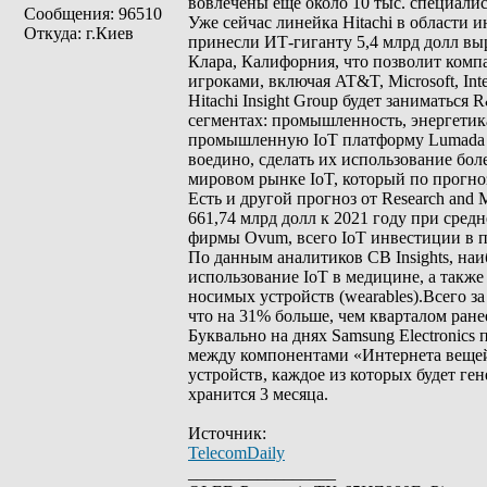
вовлечены еще около 10 тыс. специалис
Сообщения: 96510
Уже сейчас линейка Hitachi в области 
Откуда: г.Киев
принесли ИТ-гиганту 5,4 млрд долл выр
Клара, Калифорния, что позволит комп
игроками, включая AT&T, Microsoft, Inte
Hitachi Insight Group будет заниматьс
сегментах: промышленность, энергетика
промышленную IoT платформу Lumada I
воедино, сделать их использование бол
мировом рынке IoT, который по прогноз
Есть и другой прогноз от Research and
661,74 млрд долл к 2021 году при сре
фирмы Ovum, всего IoT инвестиции в пе
По данным аналитиков CB Insights, н
использование IoT в медицине, а также
носимых устройств (wearables).Всего з
что на 31% больше, чем кварталом ранее
Буквально на днях Samsung Electronic
между компонентами «Интернета вещей»
устройств, каждое из которых будет ге
хранится 3 месяца.
Источник:
TelecomDaily
_________________