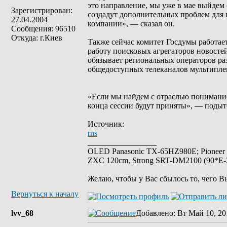
это направление, мы уже в мае выйдем 
Зарегистрирован:
создадут дополнительных проблем для 
27.04.2004
компании», — сказал он.
Сообщения: 96510
Откуда: г.Киев
Также сейчас комитет Госдумы работае
работу поисковых агрегаторов новостей
обязывает региональных операторов ра
общедоступных телеканалов мультипле
«Если мы найдем с отраслью понимание 
конца сессии будут приняты», — поды
Источник:
rns
_________________
OLED Panasonic TX-65HZ980E; Pioneer
ZXC 120cm, Strong SRT-DM2100 (90*E-30
Желаю, чтобы у Вас сбылось то, чего В
Вернуться к началу
lvv_68
Добавлено
: Вт Май 10, 20