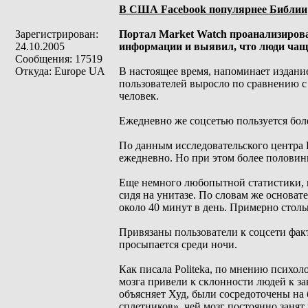
В США Facebook популярнее Библии
Зарегистрирован:
Портал Market Watch проанализировал
24.10.2005
информации и выявил, что люди чаще
Сообщения: 17519
Откуда: Europe UA
В настоящее время, напоминает издание
пользователей выросло по сравнению с 
человек.
Ежедневно же соцсетью пользуется боле
По данным исследовательского центра 
ежедневно. Но при этом более половины
Еще немного любопытной статистики, 
сидя на унитазе. По словам же основат
около 40 минут в день. Примерно столь
Привязаны пользователи к соцсети факт
просыпается среди ночи.
Как писала Politeka, по мнению психол
мозга привели к склонности людей к за
объясняет Худ, были сосредоточены на 
сплетников», чей мозг постоянно заня