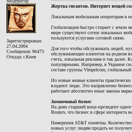
Модератор
Жертва гигантов. Интернет вещей со
Локальным мобильным операторам в но
Глобализация быстро стирает с земли м
мире существуют сотни локальных моби
пользуются услугами сотовой связи.
Зарегистрирован:
27.04.2004
Для того чтобы обслуживать людей, ну
Сообщения: 96473
обслуживающие клиентов на родном язы
Откуда: г.Киев
счета, локальная реклама и так далее. 
популярными. Например, в Украине силь
составе группы Vimpelcom, глобальный 
Но новые живые клиенты практически з
владеют люди. Это направление бизнеса 
работают абсолютно иные законы марк
Заманчивый бизнес
На днях старший вице-президент одн
Reuters, что бизнес в сфере интернета
Намерения AT&T понятны. Количество 
новых услуг людям продать не получитс