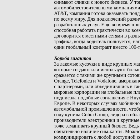
снимают сливки с нового бизнеса. У то
автомобилестроительными компаниями (в
AT&T, компания готова оказывать подд
по всему миру. Для подключений разли
разработанных услуг. Еще во время про
способная работать практически во всех
договорится с местными сетями в разны
трафика, когда водитель пользуется, 
один глобальный контракт вместо 100-т
Борьба гигантов
За лакомые кусочки в виде крупных м
которые создают или используют больш
сражается с такими же крупными сотов
Orange, Telefonica и Vodafone, американ
с партнерами, или объединившись в тан
мировые корпорации на глобальные пла
подписала подобные соглашения с Huyn
Европе. В некоторых случаях мобильно
автомобильной промышленности, чтобы 
году купила Cobra Group, лидера в об
производители электроники и крупные 
тоже заманивать крупный бизнес. Ведь
обязательно наличие сим-карты. Можно
коммуницировать с любой доступной с