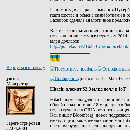
Напомним, в феврале компания Цукерб
партнерстве и обмене разработками в 
Facebook сделала аналогичное предлож
Как известно, компания в конце января
по сравнению с тем же периодом 2014 г
млрд долларов.
http://politeka.net/216250-v-ssha-facebook-
_________________
Вернуться к началу
yorick
Добавлено
: Пт Май 13, 20
Модератор
Hitachi вложит $2,8 млрд долл в IoT
Hitachi намерена удвоить свои инвестици
общей сложности до 2,8 млрд долл в бл
подразделение в США, которое сконце
Как пишет Bloomberg, новое подразделе
инвестиций, выделенных японской Hitac
Зарегистрирован:
средства будут потрачены на другие ин
27.04.2004