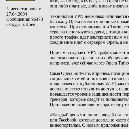
Mac) — но под iOS браузера Opera не 
они либо платные, либо имеют низкую 
Зарегистрирован:
27.04.2004
Технология VPN несколько отличается о
Сообщения: 96473
близка: у Opera имеются мощные проме
Откуда: г.Киев
контента. При использовании Turbo реч
сервера используются для адаптации ко
просто трафик идет альтернативным ма
соединение идет с сервером Opera, а н
Причем в случае с VPN трафик может 
анализа пакетов (если в них обнаружив
например, уже сейчас через Opera Turbo
Сама Opera Software, впрочем, позицио
социальных сетей и потокового видео, 
подключаясь к публичному Wi-Fi, мы 
довольно легко получить доступ к на
повышается уровень защищенности пер
трекеров, которые следят за пользоват
Приложение позволяет выбрать одну и
«Каждый день миллионы людей сталкиваю
или Facebook, которые довольно часто 
видеопорталам. С новым приложением 