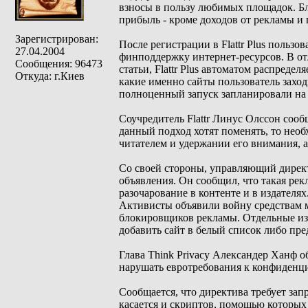
взносы в пользу любимых площадок. Б
прибыль - кроме доходов от рекламы и 
Зарегистрирован:
После регистрации в Flattr Plus польз
27.04.2004
финподдержку интернет-ресурсов. В от
Сообщения: 96473
статьи, Flattr Plus автоматом распреде
Откуда: г.Киев
какие именно сайты пользователь заход
полноценный запуск запланировали на л
Соучредитель Flattr Линус Олссон сооб
данный подход хотят поменять, то нео
читателем и удержании его внимания, а
Со своей стороны, управляющий дирек
объявления. Он сообщил, что такая ре
разочарование в контенте и в издателях
Активисты объявили войну средствам 
блокировщиков рекламы. Отдельные из
добавить сайт в белый список либо пре
Глава Think Privacy Александер Ханф о
нарушать евротребования к конфиденц
Сообщается, что директива требует зап
касается и скриптов, помощью которых 