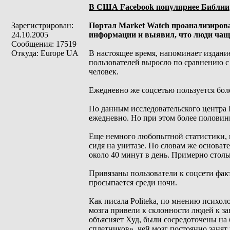
В США Facebook популярнее Библии
Зарегистрирован:
Портал Market Watch проанализировал
24.10.2005
информации и выявил, что люди чаще
Сообщения: 17519
Откуда: Europe UA
В настоящее время, напоминает издание
пользователей выросло по сравнению с 
человек.
Ежедневно же соцсетью пользуется боле
По данным исследовательского центра 
ежедневно. Но при этом более половины
Еще немного любопытной статистики, 
сидя на унитазе. По словам же основат
около 40 минут в день. Примерно столь
Привязаны пользователи к соцсети факт
просыпается среди ночи.
Как писала Politeka, по мнению психол
мозга привели к склонности людей к за
объясняет Худ, были сосредоточены на 
сплетников», чей мозг постоянно заня