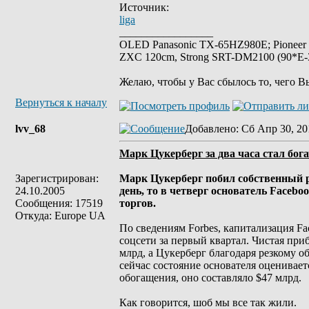
Источник:
liga
_________________
OLED Panasonic TX-65HZ980E; Pioneer
ZXC 120cm, Strong SRT-DM2100 (90*E-30
Желаю, чтобы у Вас сбылось то, чего В
Вернуться к началу
lvv_68
Добавлено
: Сб Апр 30, 20
Марк Цукерберг за два часа стал бога
Зарегистрирован:
Марк Цукерберг побил собственный рек
24.10.2005
день, то в четверг основатель Facebo
Сообщения: 17519
торгов.
Откуда: Europe UA
По сведениям Forbes, капитализация F
соцсети за первый квартал. Чистая пр
млрд, а Цукерберг благодаря резкому о
сейчас состояние основателя оценивается
обогащения, оно составляло $47 млрд.
Как говорится, шоб мы все так жили.