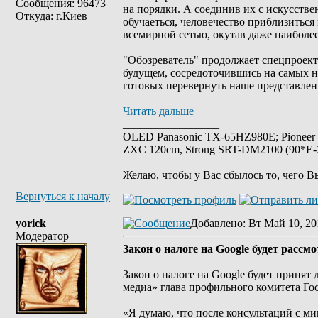
Сообщения: 96473
на порядки. А соединив их с искусстве
Откуда: г.Киев
обучаеться, человечество приблизиться
всемирной сетью, окутав даже наиболе
"Обозреватель" продолжает спецпроект 
будущем, сосредоточившись на самых н
готовых перевернуть наше представление
Читать дальше
_________________
OLED Panasonic TX-65HZ980E; Pioneer
ZXC 120cm, Strong SRT-DM2100 (90*E-30
Желаю, чтобы у Вас сбылось то, чего В
Вернуться к началу
yorick
Добавлено
: Вт Май 10, 20
Модератор
Закон о налоге на Google будет расс
Закон о налоге на Google будет принят
медиа» глава профильного комитета Г
«Я думаю, что после консультаций с м