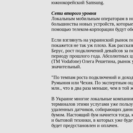
южнокорейский Samsung.
Сети второго уровня
Локальным мобильным операторам в но
большинства новых устройств, которые 
помощью телеком-корпорации будут о
Если взглянуть на украинский рынок п
покажется не так уж плохо. Как расск
Берус, рост подключений девайсов за 
периоду прошлого года. Абсолютных ц
(ТМ Vodafone) Олега Решетина, рынок 
значительный.
"По темпам роста подключений и доходо
Румыния или Чехия. По экспертным оцен
млн., что в два раза меньше, чем в той 
В Украине многие локальные компании 
терминалов этими услугами уже пользу
удаленных датчиков, собирающих данны
бумом. Настоящий бум начнется тогда,
и бытовой техники, в которых уже буде
будет предустановлен и оплачен.