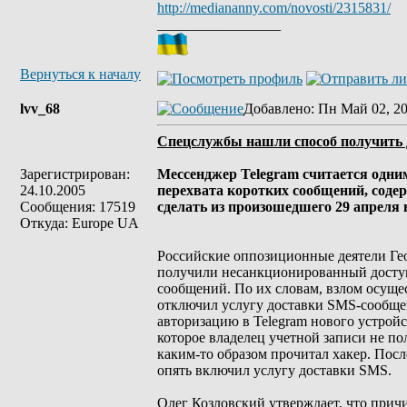
http://mediananny.com/novosti/2315831/
_________________
Вернуться к началу
lvv_68
Добавлено
: Пн Май 02, 20
Спецслужбы нашли способ получить 
Зарегистрирован:
Мессенджер Telegram считается одни
24.10.2005
перехвата коротких сообщений, соде
Сообщения: 17519
сделать из произошедшего 29 апреля
Откуда: Europe UA
Российские оппозиционные деятели Гео
получили несанкционированный доступ 
сообщений. По их словам, взлом осуще
отключил услугу доставки SMS-сообщен
авторизацию в Telegram нового устрой
которое владелец учетной записи не по
каким-то образом прочитал хакер. Пос
опять включил услугу доставки SMS.
Олег Козловский утверждает, что прич