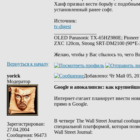
Ханф призвал вести борьбу с подобным
установленный ранее софт.
Источник:
tv-digest
_________________
OLED Panasonic TX-65HZ980E; Pioneer
ZXC 120cm, Strong SRT-DM2100 (90*E-30
Желаю, чтобы у Вас сбылось то, чего В
Вернуться к началу
yorick
Добавлено
: Чт Май 05, 20
Модератор
Google и апокалипсис: как крупнейш
Интернет-гигант планирует ввести нов
прямо в Google.
В четверг The Wall Street Journal сооб
Зарегистрирован:
специальной платформой, которая позв
27.04.2004
Wall Street Journal:
Сообщения: 96473