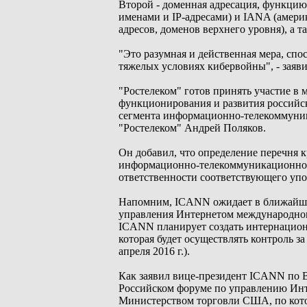
Второй - доменная адресация, функц
именами и IP-адресами) и IANA (амери
адресов, доменов верхнего уровня), а т
"Это разумная и действенная мера, спо
тяжелых условиях кибервойны", - заяв
"Ростелеком" готов принять участие в 
функционирования и развития российс
сегмента информационно-телекоммуник
"Ростелеком" Андрей Поляков.
Он добавил, что определение перечня 
информационно-телекоммуникационной 
ответственности соответствующего уп
Напомним, ICANN ожидает в ближайшие
управления Интернетом международном
ICANN планирует создать интернационал
которая будет осуществлять контроль за
апреля 2016 г.).
Как заявил вице-президент ICANN по 
Российском форуме по управлению Инте
Министерством торговли США, по кото