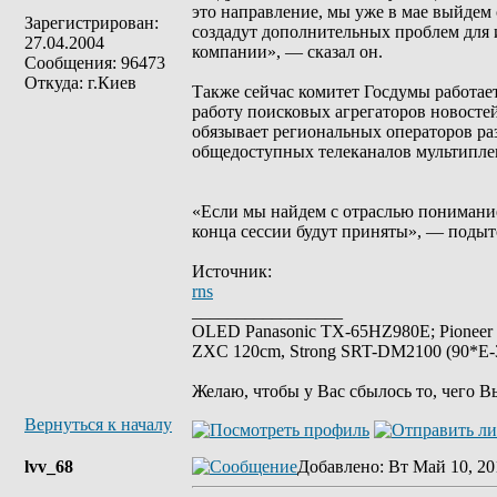
это направление, мы уже в мае выйдем 
Зарегистрирован:
создадут дополнительных проблем для 
27.04.2004
компании», — сказал он.
Сообщения: 96473
Откуда: г.Киев
Также сейчас комитет Госдумы работае
работу поисковых агрегаторов новостей
обязывает региональных операторов ра
общедоступных телеканалов мультипле
«Если мы найдем с отраслью понимание 
конца сессии будут приняты», — поды
Источник:
rns
_________________
OLED Panasonic TX-65HZ980E; Pioneer
ZXC 120cm, Strong SRT-DM2100 (90*E-30
Желаю, чтобы у Вас сбылось то, чего В
Вернуться к началу
lvv_68
Добавлено
: Вт Май 10, 20