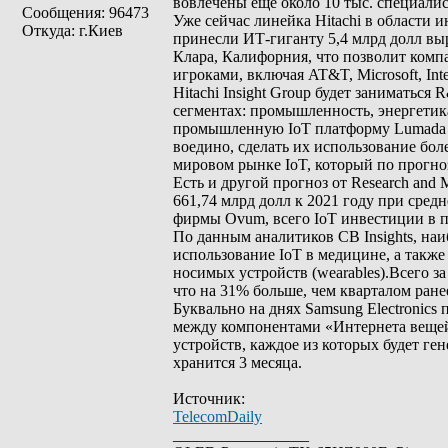
вовлечены еще около 10 тыс. специалис
Сообщения: 96473
Уже сейчас линейка Hitachi в области 
Откуда: г.Киев
принесли ИТ-гиганту 5,4 млрд долл выр
Клара, Калифорния, что позволит комп
игроками, включая AT&T, Microsoft, Inte
Hitachi Insight Group будет заниматьс
сегментах: промышленность, энергетика
промышленную IoT платформу Lumada I
воедино, сделать их использование бол
мировом рынке IoT, который по прогноз
Есть и другой прогноз от Research and
661,74 млрд долл к 2021 году при сре
фирмы Ovum, всего IoT инвестиции в пе
По данным аналитиков CB Insights, н
использование IoT в медицине, а также
носимых устройств (wearables).Всего з
что на 31% больше, чем кварталом ранее
Буквально на днях Samsung Electronic
между компонентами «Интернета вещей»
устройств, каждое из которых будет ге
хранится 3 месяца.
Источник:
TelecomDaily
_________________