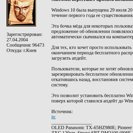
Windows 10 была выпущена 29 июля 2015
течение первого года ее существования
Эта бочка мёда для некоторых пользова
предложение об обновлении появлялось 
Зарегистрирован:
автоматически скачивался на компьюте
27.04.2004
Сообщения: 96473
Для тех, кто хочет просто использовать
Откуда: г.Киев
окончанием периода бесплатного распр
загрузить апдейт.
Пользователи, которые не хотят обновл
зарезервировать бесплатное обновление
откатившись назад, восстановив систе
систему.
Это позволит установить бесплатно Win
поверх которой ставился апдейт до Win
Источник:
itc
_________________
OLED Panasonic TX-65HZ980E; Pioneer
ZXC 120cm, Strong SRT-DM2100 (90*E-30