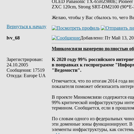
OLED Panasonic TX-65HZ980E; Pioneer
ZXC 120cm, Strong SRT-DM2100 (90*E-30
Желаю, чтобы у Вас сбылось то, чего В
Вернуться к началу
lvv_68
Добавлено
: Пт Май 13, 20
Минкомсвязи намерено полностью обо
Зарегистрирован:
К 2020 году 99% российского интерн
24.10.2005
в поправках к госпрограмме "Инфор
Сообщения: 17519
"Ведомости".
Откуда: Europe UA
Отмечается, что по итогам 2014 года в
показателя поможет обезопасить интерн
В проекте Минкомсвязи содержится еще
99% критической инфраструктуры интер
термином. Сообщается, если в прошлом 
По словам одного из федеральных чинов
эти доменные зоны функционируют. В 
элементы инфраструктуры, как системы 