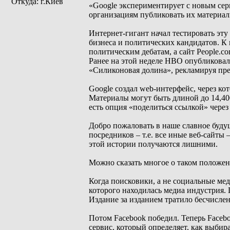
Откуда: г.Киев
«Google экспериментирует с новым сер
организациям публиковать их материалы
Интернет-гигант начал тестировать эту
бизнеса и политических кандидатов. К 
политическим дебатам, а сайт People.c
Ранее на этой неделе HBO опубликовал
«Силиконовая долина», рекламируя прем
Google создал web-интерфейс, через ко
Материалы могут быть длиной до 14,40
есть опция «поделиться ссылкой» через 
Добро пожаловать в наше славное будущ
посредников – т.е. все иные веб-сайты 
этой истории получаются лишними.
Можно сказать многое о таком положени
Когда поисковики, а не социальные мед
которого находилась медиа индустрия. 
Издание за изданием тратило бесчислен
Потом Facebook победил. Теперь Faceboo
сервис, который определяет, как выбир