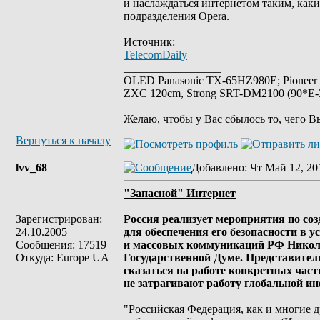
и наслаждаться интернетом таким, каки
подразделения Opera.
Источник:
TelecomDaily
_________________
OLED Panasonic TX-65HZ980E; Pioneer
ZXC 120cm, Strong SRT-DM2100 (90*E-30
Желаю, чтобы у Вас сбылось то, чего В
Вернуться к началу
lvv_68
Добавлено
: Чт Май 12, 20
"Запасной" Интернет
Зарегистрирован:
Россия реализует мероприятия по с
24.10.2005
для обеспечения его безопасности в 
Сообщения: 17519
и массовых коммуникаций РФ Никола
Откуда: Europe UA
Государственной Думе. Представители
сказаться на работе конкретных час
не затрагивают работу глобальной и
"Российская Федерация, как и многие д