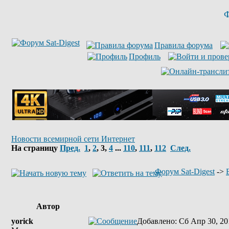
Ф
Правила форума
Профиль
Новости всемирной сети Интернет
На страницу
Пред.
1
,
2
,
3
,
4
...
110
,
111
,
112
След.
Форум Sat-Digest
->
Автор
yorick
Добавлено
: Сб Апр 30, 20