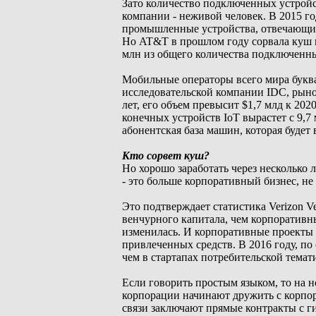
Зато количество подключенных устройс
компании - неживой человек. В 2015 г
промышленные устройства, отвечающие,
Но AT&T в прошлом году сорвала куш н
млн из общего количества подключенны
Мобильные операторы всего мира буква
исследовательской компании IDC, рынок
лет, его объем превысит $1,7 млд к 202
конечных устройств IoT вырастет с 9,7 
абонентская база машин, которая будет
Кто сорвет куш?
Но хорошо заработать через несколько л
- это больше корпоративный бизнес, н
Это подтверждает статистика Verizon V
венчурного капитала, чем корпоративны
изменилась. И корпоративные проекты 
привлеченных средств. В 2016 году, по 
чем в стартапах потребительской темат
Если говорить простым языком, то на
корпорации начинают дружить с корпо
связи заключают прямые контракты с г