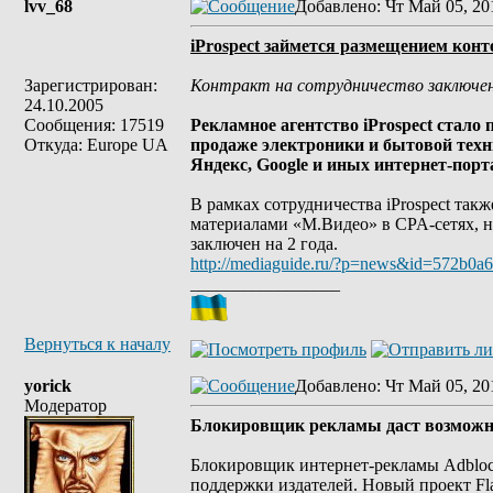
lvv_68
Добавлено
: Чт Май 05, 20
iProspect займется размещением кон
Зарегистрирован:
Контракт на сотрудничество заключен 
24.10.2005
Сообщения: 17519
Рекламное агентство iProspect стало
Откуда: Europe UA
продаже электроники и бытовой техн
Яндекс, Google и иных интернет-порт
В рамках сотрудничества iProspect та
материалами «М.Видео» в CPA-сетях, н
заключен на 2 года.
http://mediaguide.ru/?p=news&id=572b0
_________________
Вернуться к началу
yorick
Добавлено
: Чт Май 05, 20
Модератор
Блокировщик рекламы даст возможно
Блокировщик интернет-рекламы Adblock 
поддержки издателей. Новый проект Flat