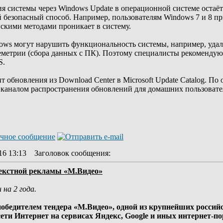
 системы через Windows Update в операционной системе остаётся
й безопасный способ. Например, пользователям Windows 7 и 8 п
скими методами проникает в систему.
ows могут нарушить функциональность системы, например, уда
метрии (сбора данных с ПК). Поэтому специалисты рекомендуют
S.
ит обновления из Download Center в Microsoft Update Catalog. По
каналом распространения обновлений для домашних пользователе
16 13:13
Заголовок сообщения
:
текстной рекламы «M.Видео»
на 2 года.
 победителем тендера «М.Видео», одной из крупнейших россий
ти Интернет на сервисах Яндекс, Google и иных интернет-по