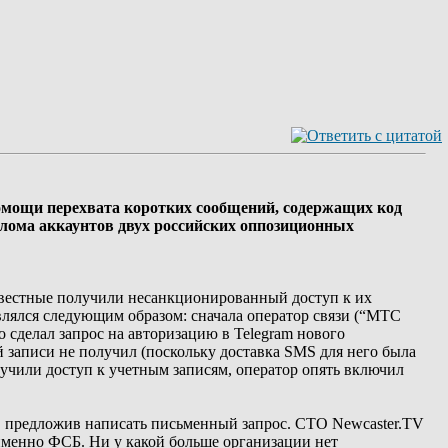
помощи перехвата коротких сообщений, содержащих код
злома аккаунтов двух российских оппозиционных
звестные получили несанкционированный доступ к их
влялся следующим образом: сначала оператор связи (“МТС
 сделал запрос на авторизацию в Telegram нового
 записи не получил (поскольку доставка SMS для него была
лучили доступ к учетным записям, оператор опять включил
я, предложив написать письменный запрос. CTO Newcaster.TV
именно ФСБ. Ни у какой больше организации нет