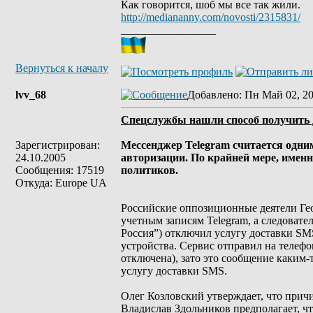
Как говорится, шоб мы все так жили.
http://mediananny.com/novosti/2315831/
_________________
Вернуться к началу
lvv_68
Добавлено
: Пн Май 02, 20
Спецслужбы нашли способ получить 
Зарегистрирован:
Мессенджер Telegram считается одни
24.10.2005
авторизации. По крайней мере, имен
Сообщения: 17519
политиков.
Откуда: Europe UA
Российские оппозиционные деятели Ге
учетным записям Telegram, а следоват
Россия”) отключил услугу доставки SMS
устройства. Сервис отправил на телеф
отключена), зато это сообщение каким-
услугу доставки SMS.
Олег Козловский утверждает, что прич
Владислав Здольников предполагает, ч