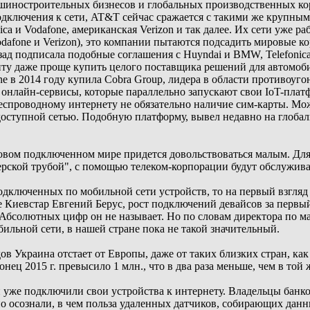
ашиностроительных бизнесов и глобальных производственных ко
одключения к сети, AT&T сейчас сражается с такими же крупным
ica и Vodafone, американская Verizon и так далее. Их сети уже р
odafone и Verizon), это компании пытаются подсадить мировые 
азад подписала подобные соглашения с Huyndai и BMW, Telefonic
нту даже проще купить целого поставщика решений для автомоб
ne в 2014 году купила Cobra Group, лидера в области противоу
онлайн-сервисы, которые параллельно запускают свои IoT-плат
беспроводному интернету не обязательно наличие сим-карты. Мо
оступной сетью. Подобную платформу, вывел недавно на глоб
ом подключенном мире придется довольствоваться малым. Для 
ерской трубой", с помощью телеком-корпорации будут обслужи
дключенных по мобильной сети устройств, то на первый взгляд 
 Киевстар Евгений Берус, рост подключений девайсов за первый
Абсолютных цифр он не называет. Но по словам директора по 
ильной сети, в нашей стране пока не такой значительный.
ов Украина отстает от Европы, даже от таких близких стран, ка
онец 2015 г. превысило 1 млн., что в два раза меньше, чем в той 
уже подключили свои устройства к интернету. Владельцы банко
о осознали, в чем польза удаленных датчиков, собирающих данн