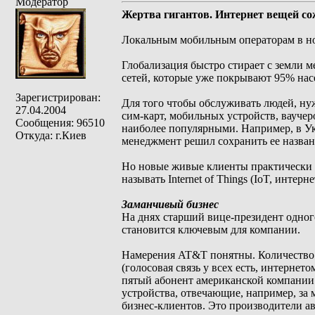
Модератор
Жертва гигантов. Интернет вещей со
Локальным мобильным операторам в но
Глобализация быстро стирает с земли 
сетей, которые уже покрывают 95% насе
Зарегистрирован:
Для того чтобы обслуживать людей, ну
27.04.2004
сим-карт, мобильных устройств, ваучер
Сообщения: 96510
наиболее популярными. Например, в Ук
Откуда: г.Киев
менеджмент решил сохранить ее названи
Но новые живые клиенты практически з
называть Internet of Things (IoT, инте
Заманчивый бизнес
На днях старший вице-президент одног
становится ключевым для компании.
Намерения AT&T понятны. Количество ж
(голосовая связь у всех есть, интерне
пятый абонент американской компании 
устройства, отвечающие, например, за
бизнес-клиентов. Это производители а