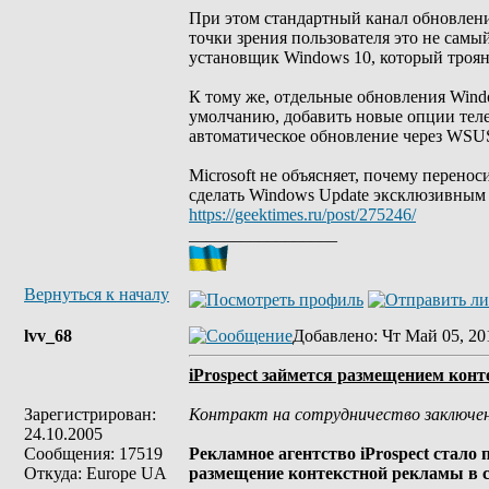
При этом стандартный канал обновления
точки зрения пользователя это не самы
установщик Windows 10, который троян
К тому же, отдельные обновления Wind
умолчанию, добавить новые опции теле
автоматическое обновление через WSU
Microsoft не объясняет, почему перенос
сделать Windows Update эксклюзивным 
https://geektimes.ru/post/275246/
_________________
Вернуться к началу
lvv_68
Добавлено
: Чт Май 05, 20
iProspect займется размещением кон
Зарегистрирован:
Контракт на сотрудничество заключен 
24.10.2005
Сообщения: 17519
Рекламное агентство iProspect стало
Откуда: Europe UA
размещение контекстной рекламы в се