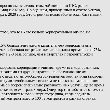
 прогнозам исследовательской компании IDC, рынок
7 млд к 2020-му. По оценкам, приведенным в отчете Verizon,
рд к 2020 году. Это огромная новая абонентская база машин,
отому что IoT - это больше корпоративный бизнес, не
а 15% больше венчурного капитала, чем корпоративные
оекты обогнали потребительские стартапы примерно на 75%
ет в 2-3 раза больше, чем в стартапах потребительской
аморфозы: корпорации начинают дружить с корпорациями,
игантами из других отраслей на обслуживание их
ты с десятью автомобилестроительными компаниями (включая
держку автомобильным гигантам не только на американском
ма с набором специально разработанных услуг. Еще во время
ески во всех странах мира. Оператор сам заботится о том, на
е потребляет много интернет-трафика, когда водитель
й контракт вместо 100-та контрактов в разных странах.