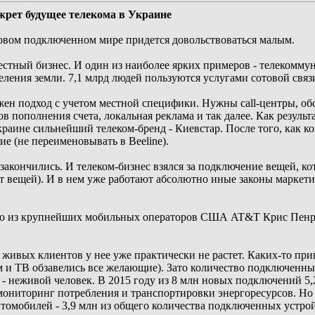
жрет будущее телекома в Украине
вом подключенном мире придется довольствоваться малым.
местный бизнес. И один из наиболее ярких примеров - телеком
ления земли. 7,1 млрд людей пользуются услугами сотовой связ
жен подход с учетом местной специфики. Нужны call-центры, о
ов пополнения счета, локальная реклама и так далее. Как резуль
раине сильнейший телеком-бренд - Киевстар. После того, как ко
е (не переименовывать в Beeline).
акончились. И телеком-бизнес взялся за подключение вещей, к
рнет вещей). И в нем уже работают абсолютно иные законы маркети
о из крупнейших мобильных операторов США AT&T Крис Пенроуз
ивых клиентов у нее уже практически не растет. Каких-то при
том и ТВ обзавелись все желающие). Зато количество подключен
- неживой человек. В 2015 году из 8 млн новых подключений 
 мониторинг потребления и транспортировки энергоресурсов. Н
втомобилей - 3,9 млн из общего количества подключенных устро