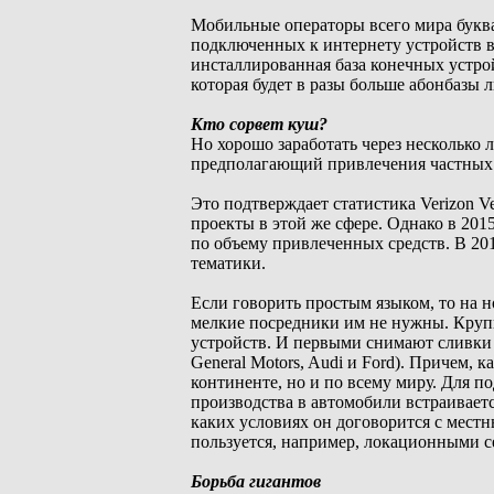
Мобильные операторы всего мира буква
подключенных к интернету устройств выр
инсталлированная база конечных устройс
которая будет в разы больше абонбазы 
Кто сорвет куш?
Но хорошо заработать через несколько л
предполагающий привлечения частных
Это подтверждает статистика Verizon V
проекты в этой же сфере. Однако в 20
по объему привлеченных средств. В 2016
тематики.
Если говорить простым языком, то на
мелкие посредники им не нужны. Крупн
устройств. И первыми снимают сливки 
General Motors, Audi и Ford). Причем,
континенте, но и по всему миру. Для 
производства в автомобили встраивается
каких условиях он договорится с местн
пользуется, например, локационными с
Борьба гигантов