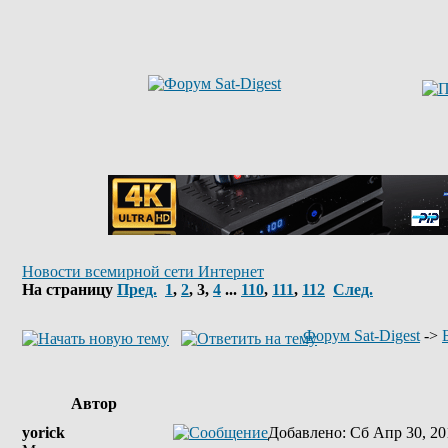
Новости всемирной сети Интернет
На страницу
Пред.
1
,
2
,
3
,
4
...
110
,
111
,
112
След.
Форум Sat-Digest
->
Автор
yorick
Добавлено
: Сб Апр 30, 20