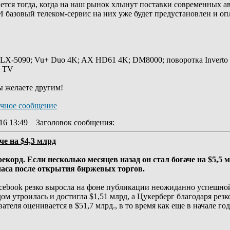
нется тогда, когда на наш рынок хлынут поставки современных а
 И базовый телеком-сервис на них уже будет предустановлен и оп
 LX-5090; Vu+ Duo 4K; AX HD61 4K; DM8000; поворотка Inverto
y TV
ы желаете другим!
16 13:49
Заголовок сообщения
:
че на $4,3 млрд
орд. Если несколько месяцев назад он стал богаче на $5,5 мл
 часа после открытия биржевых торгов.
acebook резко выросла на фоне публикации неожиданно успешной
м утроилась и достигла $1,51 млрд, а Цукерберг благодаря рез
вателя оценивается в $51,7 млрд., в то время как еще в начале го