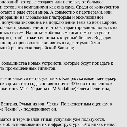
рпораций, которые создают или используют большое
и сотовыми компаниями как она сама. Среди ее конкурентов
аботают в ряде стран мира. А совместно с партнерами, или
корпорации на глобальные платформы и эксклюзивное
a получила эксклюзив на подключение Tesla во всей Европе.
ильной промышленности, чтобы гарантированно попасть на
гонных систем. На пятки мобильным гигантами наступают
формы, чтобы тоже заманивать крупный бизнес. Ведь для
жно при производстве вставить в гаджет умный чип,
альный рынок южнокорейский Samsung.
большинства новых устройств, которые будут попадать к
вать промышленных гигантов.
все покажется не так уж плохо. Как рассказывает менеджер
 квартал этого года составил почти 33% по отношению к
маркетингу МТС Украина (ТМ Vodafone) Олега Решетина,
к Венгрия, Румыния или Чехия. По экспертным оценкам в
же Чехии", - подчеркивает он.
матов и терминалов этими услугами уже пользуются,
ые об использовании их инфраструктуры. Это никак нельзя