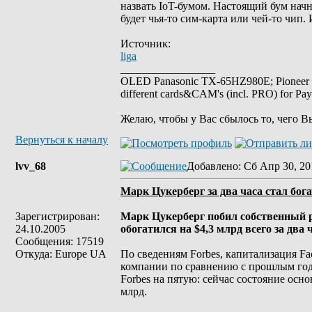
назвать IoT-бумом. Настоящий бум нач
будет чья-то сим-карта или чей-то чип.
Источник:
liga
_________________
OLED Panasonic TX-65HZ980E; Pioneer
different cards&CAM's (incl. PRO) for Pa
Желаю, чтобы у Вас сбылось то, чего В
Вернуться к началу
lvv_68
Добавлено
: Сб Апр 30, 20
Марк Цукерберг за два часа стал бога
Зарегистрирован:
Марк Цукерберг побил собственный рек
24.10.2005
обогатился на $4,3 млрд всего за два
Сообщения: 17519
Откуда: Europe UA
По сведениям Forbes, капитализация F
компании по сравнению с прошлым годо
Forbes на пятую: сейчас состояние осно
млрд.