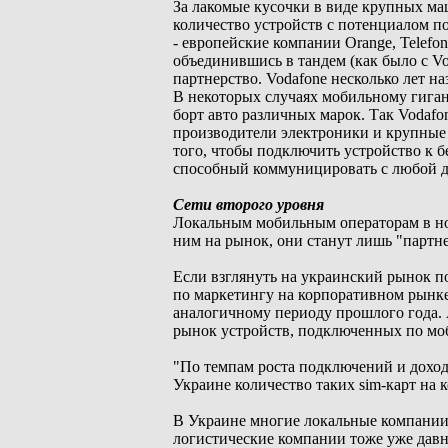
За лакомые кусочки в виде крупных м
количество устройств с потенциалом п
- европейские компании Orange, Telefon
объединившись в тандем (как было с V
партнерство. Vodafone несколько лет н
В некоторых случаях мобильному гига
борт авто различных марок. Так Vodafo
производители электроники и крупные 
того, чтобы подключить устройство к 
способный коммуницировать с любой д
Сети второго уровня
Локальным мобильным операторам в нов
ним на рынок, они станут лишь "партн
Если взглянуть на украинский рынок по
по маркетингу на корпоративном рынке
аналогичному периоду прошлого года. 
рынок устройств, подключенных по моб
"По темпам роста подключений и доход
Украине количество таких sim-карт на к
В Украине многие локальные компании 
логистические компании тоже уже давн