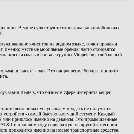
муникации. В мире существуют сотни локальных мобильных
и.
бслуживающие клиентов на родном языке, точки продажи
тат, именно местные мобильные бренды часто становятся
мпания оказалась в составе группы Vimpelcom, глобальный
оторыми владеют люди. Это направление бизнеса принято
нга.
 завил Reuters, что бизнес в сфере интернета вещей
нципиально новых услуг людям продать не получится
ных устройств - самый быстро растущий сегмент. Каждый
5,2 млн пришлось именно на девайсы. Это промышленные
о AT&T в прошлом году сорвала куш на другой категории
йств приходится именно на новые транспортные средства.