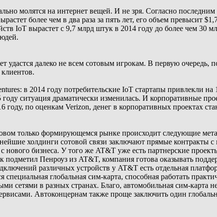
льно молятся на интернет вещей. И не зря. Согласно последним
астет более чем в два раза за пять лет, его объем превысит $1,
тв IoT вырастет с 9,7 млрд штук в 2014 году до более чем 30 мл
людей.
ет удастся далеко не всем сотовым игрокам. В первую очередь, п
 клиентов.
entures: в 2014 году потребительские IoT стартапы привлекли н
15 году ситуация драматически изменилась. И корпоративные пр
 году, по оценкам Verizon, денег в корпоративных проектах стан
 новом только формирующемся рынке происходит следующие мет
ейшие холдинги сотовой связи заключают прямые контракты с г
с нового бизнеса. У того же AT&T уже есть партнерские проек
 как подметил Пенроуз из AT&T, компания готова оказывать под
подключений различных устройств у AT&T есть отдельная платфор
 специальная глобальная сим-карта, способная работать практич
ыми сетями в разных странах. Благо, автомобильная сим-карта н
ервисами. Автоконцернам также проще заключить один глобальны