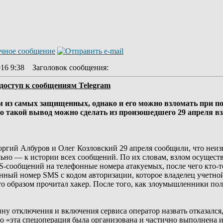
16 9:38
Заголовок сообщения
:
доступ к сообщениям Telegram
м из самых защищенных, однако и его можно взломать при 
но такой вывод можно сделать из произошедшего 29 апреля в
оргий Албуров и Олег Козловский 29 апреля сообщили, что неи
ельно — к истории всех сообщений. По их словам, взлом осущест
-сообщений на телефонные номера атакуемых, после чего кто-то
онный номер SMS с кодом авторизации, которое владелец учетной
то образом прочитал хакер. После того, как злоумышленники по
ину отключения и включения сервиса оператор назвать отказалс
то «эта спецоперация была организована и частично выполнена 