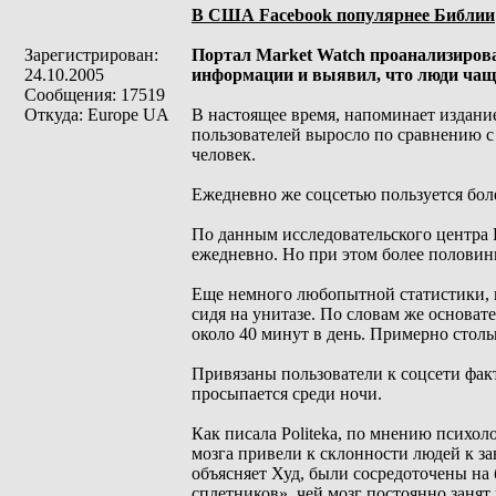
В США Facebook популярнее Библии
Зарегистрирован:
Портал Market Watch проанализировал
24.10.2005
информации и выявил, что люди чаще
Сообщения: 17519
Откуда: Europe UA
В настоящее время, напоминает издание
пользователей выросло по сравнению с 
человек.
Ежедневно же соцсетью пользуется боле
По данным исследовательского центра 
ежедневно. Но при этом более половины
Еще немного любопытной статистики, 
сидя на унитазе. По словам же основат
около 40 минут в день. Примерно столь
Привязаны пользователи к соцсети факт
просыпается среди ночи.
Как писала Politeka, по мнению психол
мозга привели к склонности людей к за
объясняет Худ, были сосредоточены на 
сплетников», чей мозг постоянно заня