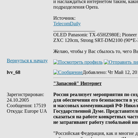
и наслаждаться интернетом таким, каки
подразделения Opera.
Источник:
TelecomDaily
_________________
OLED Panasonic TX-65HZ980E; Pioneer
ZXC 120cm, Strong SRT-DM2100 (90*E-30
Желаю, чтобы у Вас сбылось то, чего В
Вернуться к началу
lvv_68
Добавлено
: Чт Май 12, 20
"Запасной" Интернет
Зарегистрирован:
Россия реализует мероприятия по с
24.10.2005
для обеспечения его безопасности в 
Сообщения: 17519
и массовых коммуникаций РФ Никола
Откуда: Europe UA
Государственной Думе. Представители
сказаться на работе конкретных час
не затрагивают работу глобальной и
"Российская Федерация, как и многие д