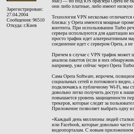
Mac) — но под iOS браузера Opera не 
они либо платные, либо имеют низкую 
Зарегистрирован:
27.04.2004
Технология VPN несколько отличается о
Сообщения: 96510
близка: у Opera имеются мощные проме
Откуда: г.Киев
контента. При использовании Turbo реч
сервера используются для адаптации ко
просто трафик идет альтернативным ма
соединение идет с сервером Opera, а н
Причем в случае с VPN трафик может 
анализа пакетов (если в них обнаружив
например, уже сейчас через Opera Turbo
Сама Opera Software, впрочем, позицио
социальных сетей и потокового видео, 
подключаясь к публичному Wi-Fi, мы 
довольно легко получить доступ к на
повышается уровень защищенности пер
трекеров, которые следят за пользоват
Приложение позволяет выбрать одну и
«Каждый день миллионы людей сталкиваю
или Facebook, которые довольно часто 
видеопорталам. С новым приложением 