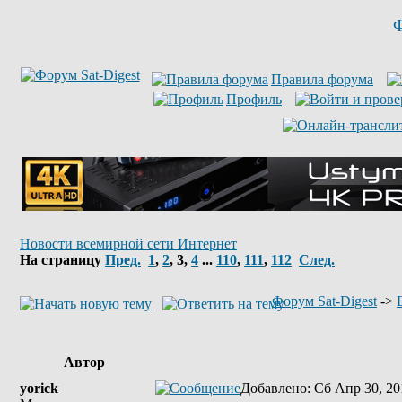
Ф
Правила форума
Профиль
Новости всемирной сети Интернет
На страницу
Пред.
1
,
2
,
3
,
4
...
110
,
111
,
112
След.
Форум Sat-Digest
->
Автор
yorick
Добавлено
: Сб Апр 30, 20