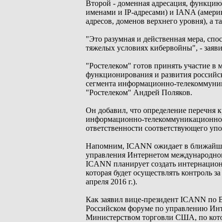
Второй - доменная адресация, функц
именами и IP-адресами) и IANA (амери
адресов, доменов верхнего уровня), а т
"Это разумная и действенная мера, спо
тяжелых условиях кибервойны", - заяв
"Ростелеком" готов принять участие в 
функционирования и развития российс
сегмента информационно-телекоммуник
"Ростелеком" Андрей Поляков.
Он добавил, что определение перечня 
информационно-телекоммуникационной 
ответственности соответствующего уп
Напомним, ICANN ожидает в ближайшие
управления Интернетом международном
ICANN планирует создать интернационал
которая будет осуществлять контроль за
апреля 2016 г.).
Как заявил вице-президент ICANN по 
Российском форуме по управлению Инте
Министерством торговли США, по кото