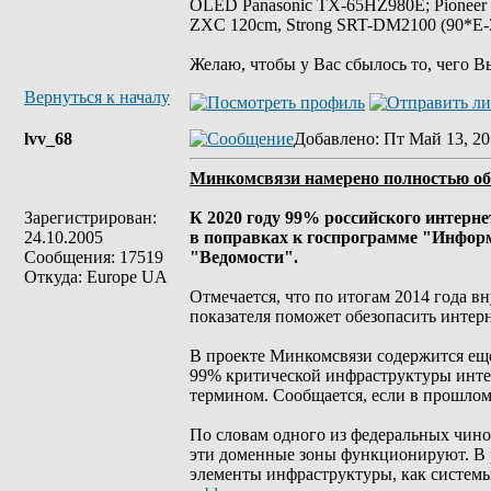
OLED Panasonic TX-65HZ980E; Pioneer
ZXC 120cm, Strong SRT-DM2100 (90*E-30
Желаю, чтобы у Вас сбылось то, чего В
Вернуться к началу
lvv_68
Добавлено
: Пт Май 13, 20
Минкомсвязи намерено полностью обо
Зарегистрирован:
К 2020 году 99% российского интерн
24.10.2005
в поправках к госпрограмме "Инфор
Сообщения: 17519
"Ведомости".
Откуда: Europe UA
Отмечается, что по итогам 2014 года в
показателя поможет обезопасить интерн
В проекте Минкомсвязи содержится еще
99% критической инфраструктуры интер
термином. Сообщается, если в прошлом 
По словам одного из федеральных чинов
эти доменные зоны функционируют. В 
элементы инфраструктуры, как системы 