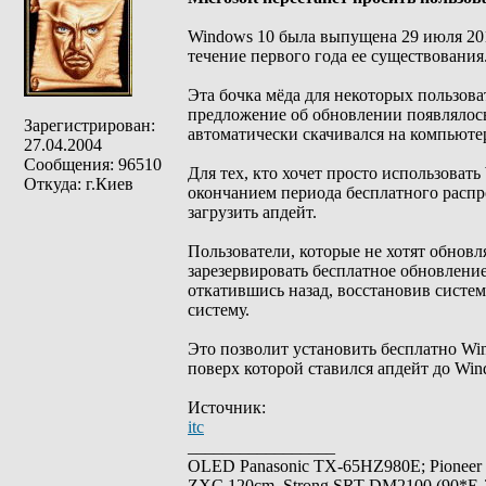
Windows 10 была выпущена 29 июля 2015
течение первого года ее существования
Эта бочка мёда для некоторых пользова
предложение об обновлении появлялось 
Зарегистрирован:
автоматически скачивался на компьюте
27.04.2004
Сообщения: 96510
Для тех, кто хочет просто использовать
Откуда: г.Киев
окончанием периода бесплатного распр
загрузить апдейт.
Пользователи, которые не хотят обновл
зарезервировать бесплатное обновление
откатившись назад, восстановив систе
систему.
Это позволит установить бесплатно Win
поверх которой ставился апдейт до Win
Источник:
itc
_________________
OLED Panasonic TX-65HZ980E; Pioneer
ZXC 120cm, Strong SRT-DM2100 (90*E-30