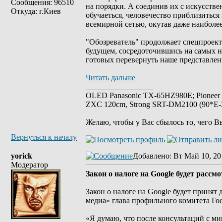
Сообщения: 96510
на порядки. А соединив их с искусстве
Откуда: г.Киев
обучаеться, человечество приблизиться
всемирной сетью, окутав даже наиболе
"Обозреватель" продолжает спецпроект 
будущем, сосредоточившись на самых н
готовых перевернуть наше представление
Читать дальше
_________________
OLED Panasonic TX-65HZ980E; Pioneer
ZXC 120cm, Strong SRT-DM2100 (90*E-30
Желаю, чтобы у Вас сбылось то, чего В
Вернуться к началу
yorick
Добавлено
: Вт Май 10, 20
Модератор
Закон о налоге на Google будет расс
Закон о налоге на Google будет принят
медиа» глава профильного комитета Г
«Я думаю, что после консультаций с м