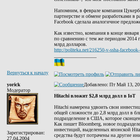
Напомним, в феврале компания Цукерб
партнерстве и обмене разработками в 
Facebook сделала аналогичное предлож
Как известно, компания в конце января
по сравнению с тем же периодом 2014 г
млрд долларов.
http://politeka.net/216250-v-ssha-facebook-
_________________
Вернуться к началу
yorick
Добавлено
: Пт Май 13, 20
Модератор
Hitachi вложит $2,8 млрд долл в IoT
Hitachi намерена удвоить свои инвестици
общей сложности до 2,8 млрд долл в бл
подразделение в США, которое сконце
Как пишет Bloomberg, новое подразделе
инвестиций, выделенных японской Hitac
Зарегистрирован:
средства будут потрачены на другие ин
27.04.2004