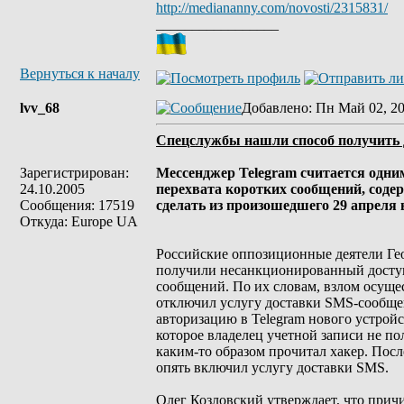
http://mediananny.com/novosti/2315831/
_________________
Вернуться к началу
lvv_68
Добавлено
: Пн Май 02, 20
Спецслужбы нашли способ получить 
Зарегистрирован:
Мессенджер Telegram считается одни
24.10.2005
перехвата коротких сообщений, соде
Сообщения: 17519
сделать из произошедшего 29 апреля
Откуда: Europe UA
Российские оппозиционные деятели Гео
получили несанкционированный доступ 
сообщений. По их словам, взлом осуще
отключил услугу доставки SMS-сообщен
авторизацию в Telegram нового устрой
которое владелец учетной записи не по
каким-то образом прочитал хакер. Пос
опять включил услугу доставки SMS.
Олег Козловский утверждает, что прич