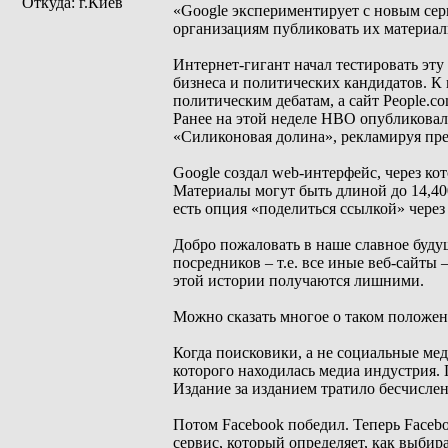
Откуда: г.Киев
«Google экспериментирует с новым сер
организациям публиковать их материалы
Интернет-гигант начал тестировать эту
бизнеса и политических кандидатов. К 
политическим дебатам, а сайт People.c
Ранее на этой неделе HBO опубликовал
«Силиконовая долина», рекламируя прем
Google создал web-интерфейс, через ко
Материалы могут быть длиной до 14,40
есть опция «поделиться ссылкой» через 
Добро пожаловать в наше славное будущ
посредников – т.е. все иные веб-сайты 
этой истории получаются лишними.
Можно сказать многое о таком положени
Когда поисковики, а не социальные мед
которого находилась медиа индустрия. 
Издание за изданием тратило бесчислен
Потом Facebook победил. Теперь Faceboo
сервис, который определяет, как выбир