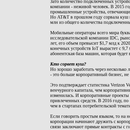
Зато количество подключенных устройс
компании - неживой человек. В 2015 г
промышленные устройства, отвечающие,
Но AT&T в прошлом году сорвала куш н
млн из общего количества подключенны
Мобильные операторы всего мира буква
исследовательской компании IDC, рынок
лет, его объем превысит $1,7 млд к 202
конечных устройств IoT вырастет с 9,7 
абонентская база машин, которая будет
Кто сорвет куш?
Но хорошо заработать через несколько л
- это больше корпоративный бизнес, н
Это подтверждает статистика Verizon V
венчурного капитала, чем корпоративны
изменилась. И корпоративные проекты 
привлеченных средств. В 2016 году, по 
чем в стартапах потребительской темат
Если говорить простым языком, то на
корпорации начинают дружить с корпо
связи заключают прямые контракты с г