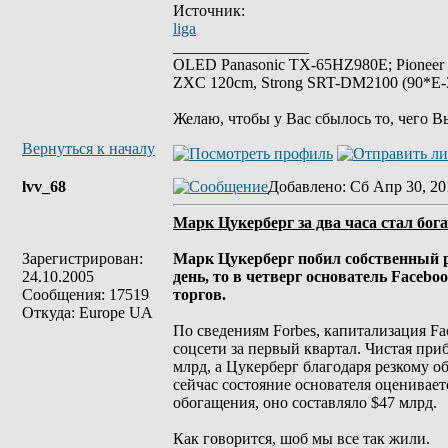
Источник:
liga
_________________
OLED Panasonic TX-65HZ980E; Pioneer
ZXC 120cm, Strong SRT-DM2100 (90*E-30
Желаю, чтобы у Вас сбылось то, чего В
Вернуться к началу
lvv_68
Добавлено
: Сб Апр 30, 20
Марк Цукерберг за два часа стал бога
Зарегистрирован:
Марк Цукерберг побил собственный рек
24.10.2005
день, то в четверг основатель Facebo
Сообщения: 17519
торгов.
Откуда: Europe UA
По сведениям Forbes, капитализация F
соцсети за первый квартал. Чистая пр
млрд, а Цукерберг благодаря резкому о
сейчас состояние основателя оценивается
обогащения, оно составляло $47 млрд.
Как говорится, шоб мы все так жили.