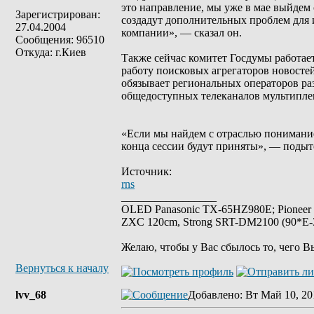
это направление, мы уже в мае выйдем 
Зарегистрирован:
создадут дополнительных проблем для 
27.04.2004
компании», — сказал он.
Сообщения: 96510
Откуда: г.Киев
Также сейчас комитет Госдумы работае
работу поисковых агрегаторов новостей
обязывает региональных операторов ра
общедоступных телеканалов мультипле
«Если мы найдем с отраслью понимание 
конца сессии будут приняты», — поды
Источник:
rns
_________________
OLED Panasonic TX-65HZ980E; Pioneer
ZXC 120cm, Strong SRT-DM2100 (90*E-30
Желаю, чтобы у Вас сбылось то, чего В
Вернуться к началу
lvv_68
Добавлено
: Вт Май 10, 20