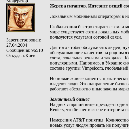
Модератор
Жертва гигантов. Интернет вещей со
Локальным мобильным операторам в но
Глобализация быстро стирает с земли м
мире существуют сотни локальных моби
пользуются услугами сотовой связи.
Зарегистрирован:
27.04.2004
Для того чтобы обслуживать людей, ну
Сообщения: 96510
обслуживающие клиентов на родном язы
Откуда: г.Киев
счета, локальная реклама и так далее. 
популярными. Например, в Украине силь
составе группы Vimpelcom, глобальный 
Но новые живые клиенты практически з
владеют люди. Это направление бизнеса 
работают абсолютно иные законы марк
Заманчивый бизнес
На днях старший вице-президент одн
Reuters, что бизнес в сфере интернета
Намерения AT&T понятны. Количество 
новых услуг людям продать не получитс