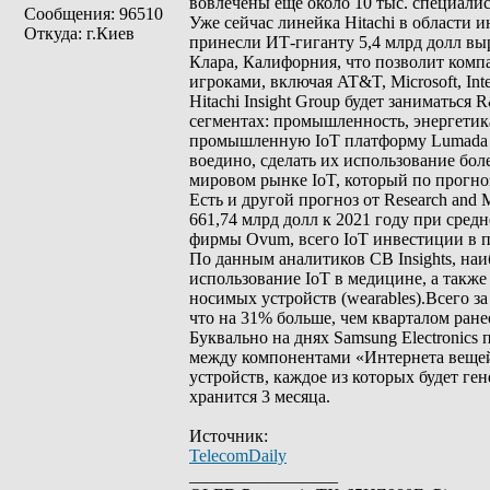
вовлечены еще около 10 тыс. специалис
Сообщения: 96510
Уже сейчас линейка Hitachi в области 
Откуда: г.Киев
принесли ИТ-гиганту 5,4 млрд долл выр
Клара, Калифорния, что позволит комп
игроками, включая AT&T, Microsoft, Inte
Hitachi Insight Group будет заниматьс
сегментах: промышленность, энергетика
промышленную IoT платформу Lumada I
воедино, сделать их использование бол
мировом рынке IoT, который по прогноз
Есть и другой прогноз от Research and
661,74 млрд долл к 2021 году при сре
фирмы Ovum, всего IoT инвестиции в пе
По данным аналитиков CB Insights, н
использование IoT в медицине, а также
носимых устройств (wearables).Всего з
что на 31% больше, чем кварталом ранее
Буквально на днях Samsung Electronic
между компонентами «Интернета вещей»
устройств, каждое из которых будет ге
хранится 3 месяца.
Источник:
TelecomDaily
_________________