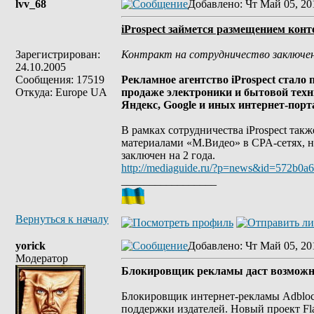
lvv_68
Добавлено
: Чт Май 05, 20
iProspect займется размещением кон
Зарегистрирован:
Контракт на сотрудничество заключен 
24.10.2005
Сообщения: 17519
Рекламное агентство iProspect стало
Откуда: Europe UA
продаже электроники и бытовой техн
Яндекс, Google и иных интернет-порт
В рамках сотрудничества iProspect та
материалами «М.Видео» в CPA-сетях, н
заключен на 2 года.
http://mediaguide.ru/?p=news&id=572b0
_________________
Вернуться к началу
yorick
Добавлено
: Чт Май 05, 20
Модератор
Блокировщик рекламы даст возможно
Блокировщик интернет-рекламы Adblock 
поддержки издателей. Новый проект Flat