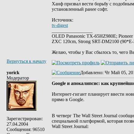
Ханф призвал вести борьбу с подобным
установленный ранее софт.
Источник:
tv-digest
_________________
OLED Panasonic TX-65HZ980E; Pioneer
ZXC 120cm, Strong SRT-DM2100 (90*E-30
Желаю, чтобы у Вас сбылось то, чего В
Вернуться к началу
yorick
Добавлено
: Чт Май 05, 20
Модератор
Google и апокалипсис: как крупнейш
Интернет-гигант планирует ввести нов
прямо в Google.
В четверг The Wall Street Journal сооб
Зарегистрирован:
специальной платформой, которая позв
27.04.2004
Wall Street Journal:
Сообщения: 96510