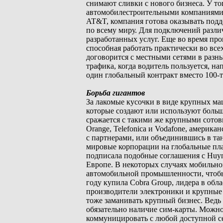
снимают сливки с нового бизнеса. У то
автомобилестроительными компаниями (в
AT&T, компания готова оказывать подд
по всему миру. Для подключений разли
разработанных услуг. Еще во время про
способная работать практически во всех
договорится с местными сетями в разны
трафика, когда водитель пользуется, 
один глобальный контракт вместо 100-т
Борьба гигантов
За лакомые кусочки в виде крупных м
которые создают или используют больш
сражается с такими же крупными сотов
Orange, Telefonica и Vodafone, американ
с партнерами, или объединившись в тан
мировые корпорации на глобальные пла
подписала подобные соглашения с Huyn
Европе. В некоторых случаях мобильно
автомобильной промышленности, чтобы 
году купила Cobra Group, лидера в об
производители электроники и крупные 
тоже заманивать крупный бизнес. Ведь
обязательно наличие сим-карты. Можно
коммуницировать с любой доступной с