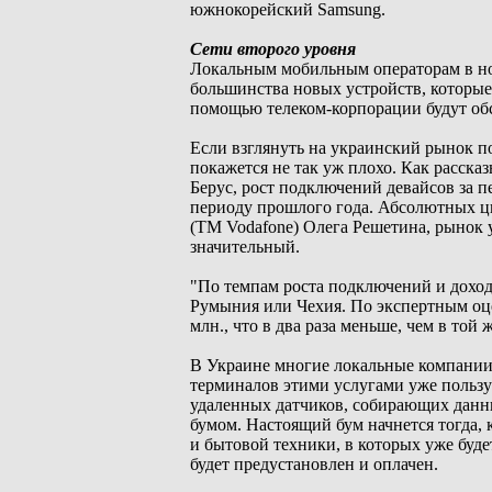
южнокорейский Samsung.
Сети второго уровня
Локальным мобильным операторам в но
большинства новых устройств, которые 
помощью телеком-корпорации будут о
Если взглянуть на украинский рынок п
покажется не так уж плохо. Как расск
Берус, рост подключений девайсов за 
периоду прошлого года. Абсолютных ц
(ТМ Vodafone) Олега Решетина, рынок 
значительный.
"По темпам роста подключений и доходо
Румыния или Чехия. По экспертным оцен
млн., что в два раза меньше, чем в той 
В Украине многие локальные компании 
терминалов этими услугами уже пользу
удаленных датчиков, собирающих данны
бумом. Настоящий бум начнется тогда,
и бытовой техники, в которых уже буде
будет предустановлен и оплачен.