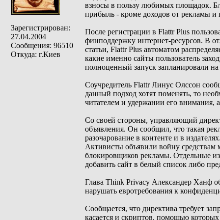
взносы в пользу любимых площадок. Б
прибыль - кроме доходов от рекламы и 
Зарегистрирован:
После регистрации в Flattr Plus польз
27.04.2004
финподдержку интернет-ресурсов. В от
Сообщения: 96510
статьи, Flattr Plus автоматом распреде
Откуда: г.Киев
какие именно сайты пользователь заход
полноценный запуск запланировали на л
Соучредитель Flattr Линус Олссон сооб
данный подход хотят поменять, то нео
читателем и удержании его внимания, а
Со своей стороны, управляющий дирек
объявления. Он сообщил, что такая ре
разочарование в контенте и в издателях
Активисты объявили войну средствам 
блокировщиков рекламы. Отдельные из
добавить сайт в белый список либо пре
Глава Think Privacy Александер Ханф о
нарушать евротребования к конфиденц
Сообщается, что директива требует зап
касается и скриптов, помощью которых 